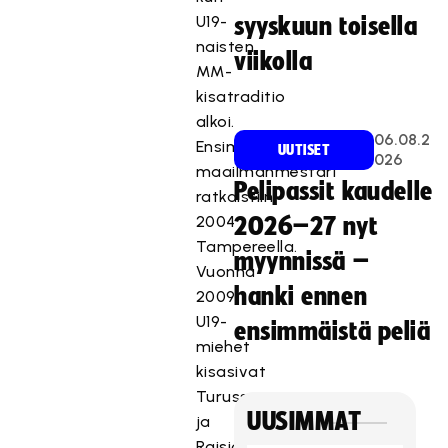
U19-
syyskuun toisella
naisten
viikolla
MM-
kisatraditio
alkoi.
06.08.2
Ensimmäinen
UUTISET
026
maailmanmestari
Pelipassit kaudelle
ratkaistiin
2004
2026–27 nyt
Tampereella.
myynnissä –
Vuonna
hanki ennen
2009
U19-
ensimmäistä peliä
miehet
kisasivat
Turussa
UUSIMMAT
ja
Raisiossa.