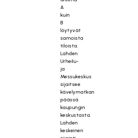
A
kuin
B
löytyvät
samoista
tiloista.
Lahden
Urheilu-
ja
Messukeskus
sijaitsee
kävelymatkan
päässä
kaupungin
keskustasta.
Lahden
keskeinen