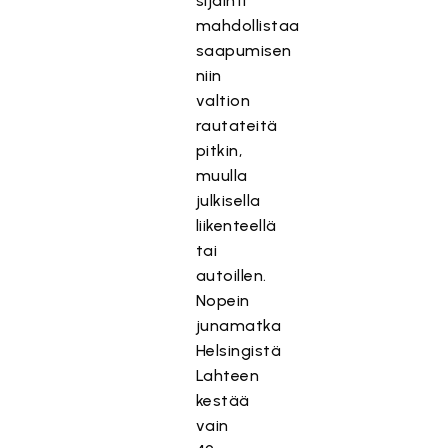
sijainti
mahdollistaa
saapumisen
niin
valtion
rautateitä
pitkin,
muulla
julkisella
liikenteellä
tai
autoillen.
Nopein
junamatka
Helsingistä
Lahteen
kestää
vain