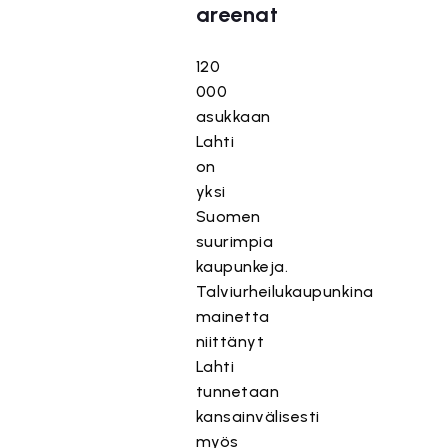
areenat
120
000
asukkaan
Lahti
on
yksi
Suomen
suurimpia
kaupunkeja.
Talviurheilukaupunkina
mainetta
niittänyt
Lahti
tunnetaan
kansainvälisesti
myös