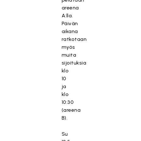
areena
A:lla.
Päivän
aikana
ratkotaan
myös
muita
sijoituksia
klo
10
ja
klo
10:30
(areena
B).
Su