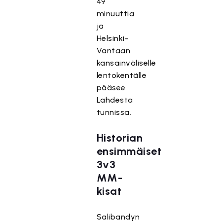
49
minuuttia
ja
Helsinki-
Vantaan
kansainväliselle
lentokentälle
pääsee
Lahdesta
tunnissa.
Historian
ensimmäiset
3v3
MM-
kisat
Salibandyn