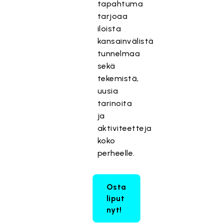
tapahtuma
tarjoaa
iloista
kansainvälistä
tunnelmaa
sekä
tekemistä,
uusia
tarinoita
ja
aktiviteetteja
koko
perheelle.
Osta
liput
nyt!