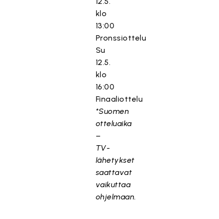
12.5.
klo
13:00
Pronssiottelu
Su
12.5.
klo
16:00
Finaaliottelu
*Suomen
otteluaika
–
TV-
lähetykset
saattavat
vaikuttaa
ohjelmaan.