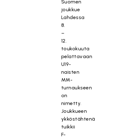
Suomen
joukkue
Lahdessa
8.
–
12.
toukokuuta
pelattavaan
U19-
naisten
MM-
turnaukseen
on
nimetty.
Joukkueen
ykköstähtenä
tuikkii
F-