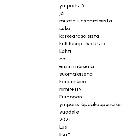
ympäristö-
ja
muotoiluosaamisesta
sekä
korkeatasoisista
kulttuuripalveluista.
Lahti
on
ensimmäisenä
suomalaisena
kaupunkina
nimitetty
Euroopan
ympäristöpääkaupungiksi
vuodelle
2021.
Lue
lisää