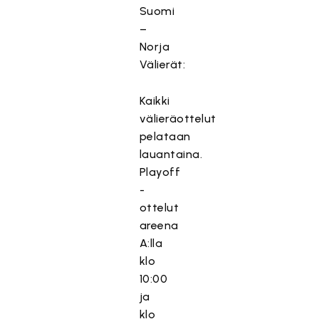
Suomi
–
Norja
Välierät:
Kaikki
välieräottelut
pelataan
lauantaina.
Playoff
-
ottelut
areena
A:lla
klo
10:00
ja
klo