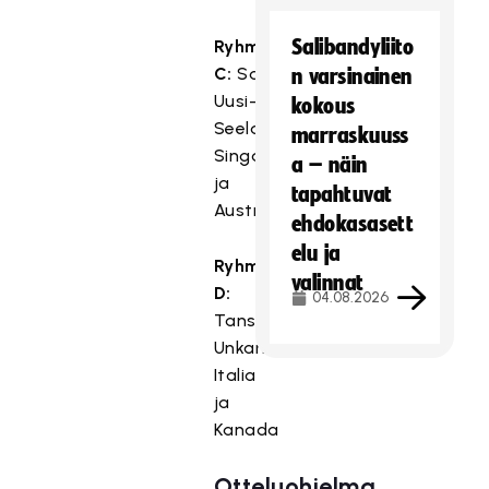
Salibandyliito
Ryhmä
C:
Saksa,
n varsinainen
Uusi-
kokous
Seelanti,
marraskuuss
Singapore
a – näin
ja
tapahtuvat
Australia
ehdokasasett
elu ja
Ryhmä
valinnat
D:
04.08.2026
Tanska,
Unkari,
Italia
ja
Kanada
Otteluohjelma