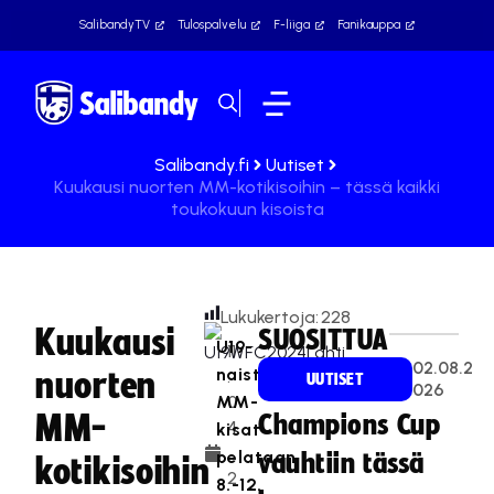
SalibandyTV
Tulospalvelu
F-liiga
Fanikauppa
Salibandy.fi
Uutiset
Kuukausi nuorten MM-kotikisoihin – tässä kaikki
toukokuun kisoista
Lukukertoja:
228
Kuukausi
SUOSITTUA
U19-
11
02.08.2
naisten
nuorten
.
UUTISET
026
MM-
0
MM-
Champions Cup
4
kisat
.
pelataan
vauhtiin tässä
kotikisoihin
2
8.-12.