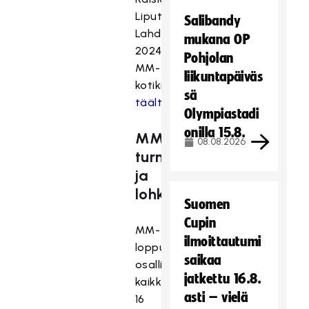
Liput
Salibandy
Lahden
mukana OP
2024
Pohjolan
MM-
liikuntapäiväs
kotikisoihin
sä
täältä.
Olympiastadi
onilla 15.8.
MM-
08.08.2026
turnaus
ja
lohkojako
Suomen
Cupin
MM-
ilmoittautumi
lopputurnauksen
saikaa
osallistuu
jatkettu 16.8.
kaikkiaan
asti – vielä
16