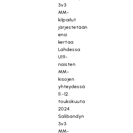
3v3
MM-
kilpailut
järjestetään
ensi
kertaa
Lahdessa
U19-
naisten
MM-
kisojen
yhteydessä
11.-12.
toukokuuta
2024.
Salibandyn
3v3
MM-