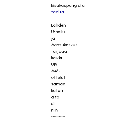
kisakaupungista
täältä.
Lahden
Urheilu-
ja
Messukeskus
tarjoaa
kaikki
U19
MM-
ottelut
saman
katon
alta
eli
niin
areena