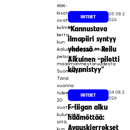
MM-
kisat
05.08.2
UUTISET
026
ovat
kolmas
“Kannustava
kerta,
ilmapiiri syntyy
kun
yhdessä – Reilu
ikäluokkamaajoukkueet
pelaavat
Aikuinen -pilotti
maailmanmestaruudesta
käynnistyy”
Suomessa.
Tänä
vuonna
04.08.2
tulee
UUTISET
026
20
F-liigan alku
vuotta
kuluneeksi
häämöttää:
siitä,
Avauskierrokset
kun