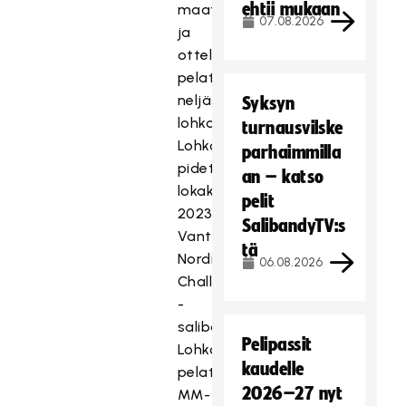
ehtii mukaan
maata
07.08.2026
ja
ottelut
pelataan
neljässä
Syksyn
lohkossa.
turnausvilske
Lohkoarvonta
parhaimmilla
pidettiin
an – katso
lokakuussa
pelit
2023
SalibandyTV:s
Vantaalla
tä
Nordic
06.08.2026
Challenge
-
salibandytapahtumassa.
Pelipassit
Lohkoissa
kaudelle
pelataan
2026–27 nyt
MM-