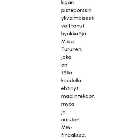
liigan
pistepörssin
ylivoimaisesti
voittanut
hyökkääjä
Miisa
Turunen,
joka
on
tällä
kaudella
ehtinyt
maalintekoon
myös
jo
naisten
MM-
finaalissa.