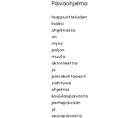
Päiväohjelma
Huippuotteluiden
lisäksi
ohjelmassa
on
myös
paljon
muuta
aktiviteettia
ja
päiväkohtaisesti
vaihtuvia
ohjelmia
koululaispäivästä
perhepäivään
ja
seurapäivästä