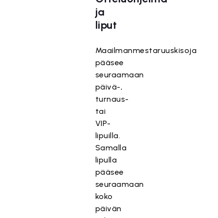
ja
l
iput
Maailmanmestaruuskisoja
pääsee
seuraamaan
päivä-,
turnaus-
tai
VIP-
lipuilla.
Samalla
lipulla
pääsee
seuraamaan
koko
päivän