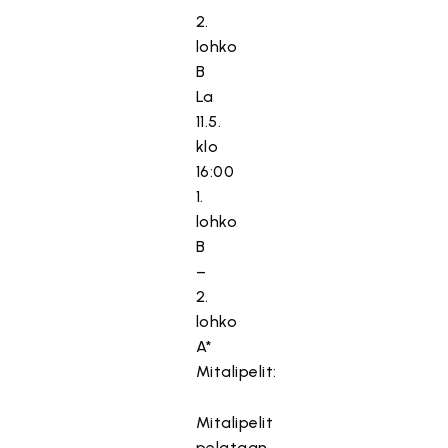
2.
lohko
B
La
11.5.
klo
16:00
1.
lohko
B
–
2.
lohko
A*
Mitalipelit:
Mitalipelit
pelataan