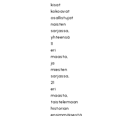
kisat
kokoavat
osallistujat
naisten
sarjassa,
yhteensä
11
eri
maasta,
ja
miesten
sarjassa,
21
eri
maasta,
taistelemaan
historian
ensimmäisestä