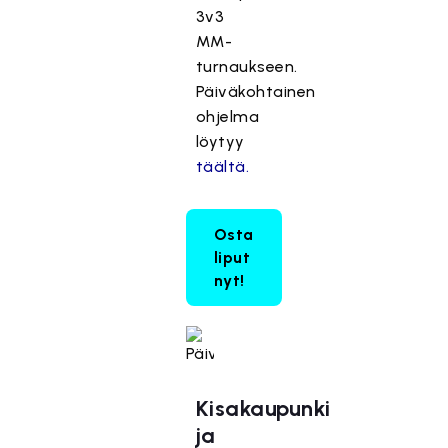
3v3
MM-
turnaukseen.
Päiväkohtainen
ohjelma
löytyy
täältä.
Osta
liput
nyt!
Kisakaupunki
ja