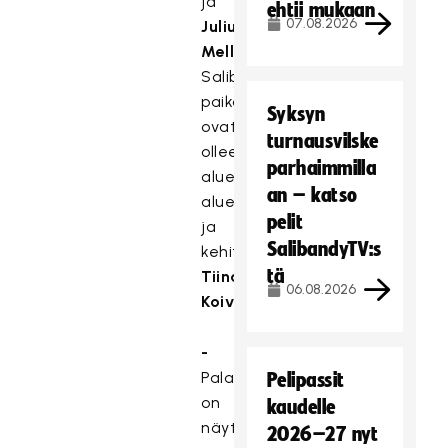
ja
ehtii mukaan
07.08.2026
Julius
Mella
.
Salibandyliitosta
paikalla
Syksyn
ovat
turnausvilske
olleet
parhaimmilla
alueiden
an – katso
aluepäälliköt
pelit
ja
SalibandyTV:s
kehityspäällikkö
tä
Tiina
06.08.2026
Koivisto.
-
Palaverikiertue
Pelipassit
on
kaudelle
näyttänyt
2026–27 nyt