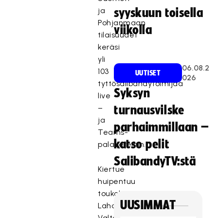
ja
syyskuun toisella
Pohjanmaan
viikolla
tilaisuudet
keräsi
yli
06.08.2
103
UUTISET
026
tyttösalibandytoimijaa
Syksyn
live
–
turnausvilske
ja
parhaimmillaan –
Teams-
katso pelit
palavereihin.
SalibandyTV:stä
Kiertue
huipentuu
toukokuussa
UUSIMMAT
Lahdessa.
Valtakunnallinen