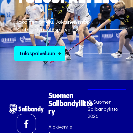
Jokainen ottelu. Jokainen maali.
Salibandyn tulospalvelussa.
Tulospalveluun
Suomen
© Suomen
Salibandyliitto
Salibandyliitto
ry
2026
Alakiventie