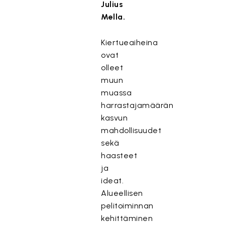
Julius
Mella.
Kiertueaiheina
ovat
olleet
muun
muassa
harrastajamäärän
kasvun
mahdollisuudet
sekä
haasteet
ja
ideat.
Alueellisen
pelitoiminnan
kehittäminen