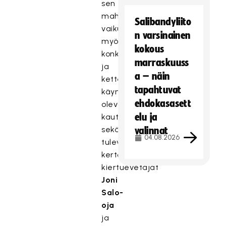
sen
mahdollisuudet
Salibandyliito
vaikuttaa
n varsinainen
myös
kokous
konkreettisesti
marraskuuss
ja
a – näin
ketterästi
tapahtuvat
käynnissä
ehdokasasett
olevaan
elu ja
kauteen
sekä
valinnat
04.08.2026
tulevaan,
kertovat
kiertuevetäjät
Joni
Salo-
oja
ja