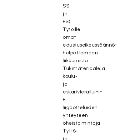
SS
ja
ES)​
Tytöille
omat
edustusoikeussäännöt
helpottamaan
liikkumista​
Tukimateriaaleja
koulu-
ja
eskarivierailuihin​
F-
liigaotteluiden
yhteyteen
oheistoimintoja​
Tyttö-
ja