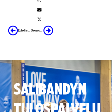
Edellinen
Seuraava
SALIBANDYN
TULOSPALVELU