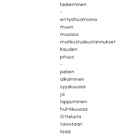
laskeminen
-
erityishuomiona
muun
muassa
matkustuskustannukset
Kauden
pituus
-
pelien
alkaminen
syyskuussa
ja
loppuminen
huhtikuussa
Otteluita
toivotaan
lisää