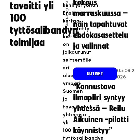
kokous
2
tavoitti yli
kehitystyöhön.
0
marraskuussa –
Ensimmäistä
100
2
kertaa
näin tapahtuvat
4
tyttösalibandyn
järjestetty
ehdokasasettelu
kiertue
toimijaa
on
ja valinnat
jalkautunut
seitsemälle
eri
05.08.2
UUTISET
alueelle
026
ympäri
“Kannustava
Suomen
ilmapiiri syntyy
ja
tavoittanut
yhdessä – Reilu
yhteensä
Aikuinen -pilotti
yli
käynnistyy”
100
tyttösalibandyn