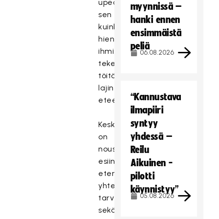
upeasti
myynnissä –
sen
hanki ennen
kuinka
ensimmäistä
hienoja
peliä
ihmisiä
06.08.2026
tekee
töitä
lajin
“Kannustava
eteen.
ilmapiiri
syntyy
Keskusteluissa
yhdessä –
on
noussut
Reilu
esiin
Aikuinen -
etenkin
pilotti
yhteistyön
käynnistyy”
05.08.2026
tarve
sekä