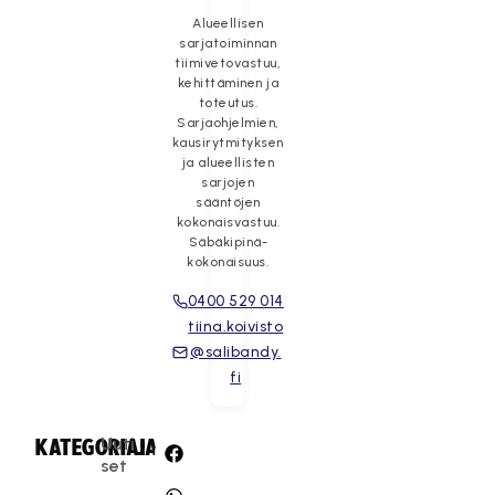
Alueellisen
sarjatoiminnan
tiimivetovastuu,
kehittäminen ja
toteutus.
Sarjaohjelmien,
kausirytmityksen
ja alueellisten
sarjojen
sääntöjen
kokonaisvastuu.
Säbäkipinä-
kokonaisuus.
0400 529 014
tiina.koivisto
@salibandy.
fi
Uuti
KATEGORIA:
JAA:
set