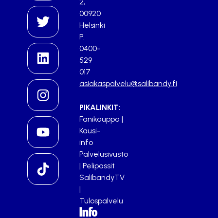
2,
00920
Helsinki
P.
0400-
529
017
asiakaspalvelu@salibandy.fi
PIKALINKIT:
Fanikauppa
|
Kausi-
info
Palvelusivusto
|
Pelipassit
SalibandyTV
|
Tulospalvelu
Info