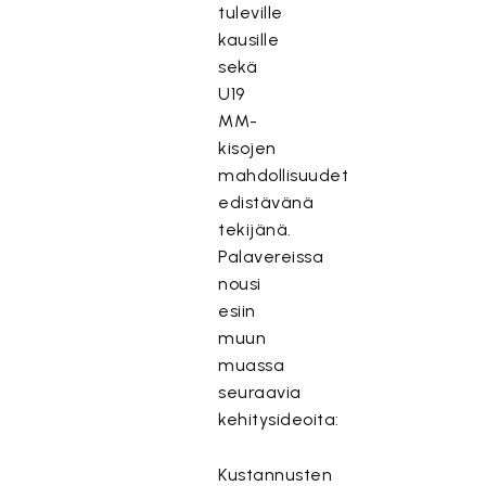
tuleville
kausille
sekä
U19
MM-
kisojen
mahdollisuudet
edistävänä
tekijänä.
Palavereissa
nousi
esiin
muun
muassa
seuraavia
kehitysideoita:
Kustannusten