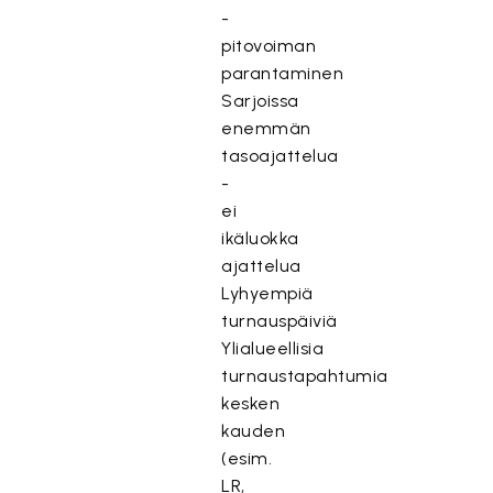
-
pitovoiman
parantaminen
Sarjoissa
enemmän
tasoajattelua
-
ei
ikäluokka
ajattelua
Lyhyempiä
turnauspäiviä​
Ylialueellisia
turnaustapahtumia
kesken
kauden
(esim.
LR,