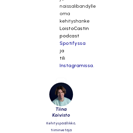
naissalibandylle
oma
kehityshanke
LoistoCastin
podcast
Spotifyssa
ja
tili
Instagramissa.
Tiina
Koivisto
Kehityspäällikkö,
tiiminvetäjä