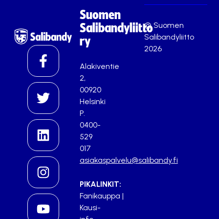
Suomen
© Suomen
Salibandyliitto
Salibandyliitto
ry
2026
Alakiventie
2,
00920
Helsinki
P.
0400-
529
017
asiakaspalvelu@salibandy.fi
PIKALINKIT:
Fanikauppa
|
Kausi-