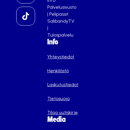
info
Palvelusivusto
|
Pelipassit
SalibandyTV
|
Tulospalvelu
Info
Yhteystiedot
Henkilöstö
Laskutustiedot
Tietosuoja
Tilaa uutiskirje
Media