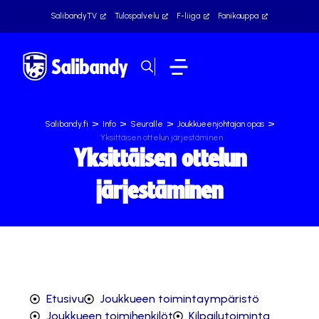
SalibandyTV
Tulospalvelu
F-liiga
Fanikauppa
>
>
>
>
Salibandy.fi
Info
Seuralle
Joukkueenjohtajan opas
Yksittäisen ottelun järjestäminen
Yksittäisen ottelun
järjestäminen
Etusivu
Joukkueen toimintaympäristö
Joukkueen toimihenkilöt
Kilpailutoiminta