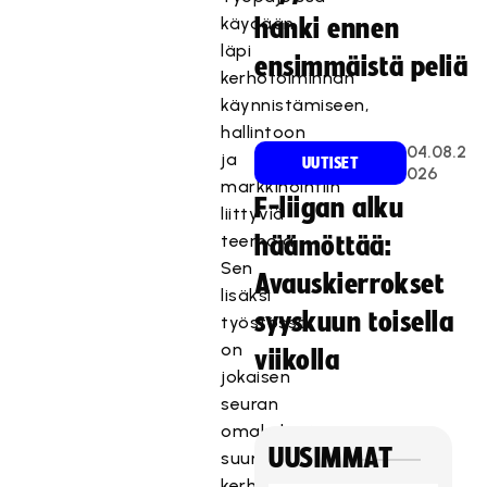
käydään
hanki ennen
läpi
ensimmäistä peliä
kerhotoiminnan
käynnistämiseen,
hallintoon
04.08.2
ja
UUTISET
026
markkinointiin
F-liigan alku
liittyviä
teemoja.
häämöttää:
Sen
Avauskierrokset
lisäksi
syyskuun toisella
työstössä
on
viikolla
jokaisen
seuran
omakohtainen
UUSIMMAT
suunnitelma
kerhoihin.