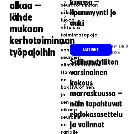
kuussa –
2
alkaa –
seuratoiminnan
0
lipunmyynti jo
arkea,
lähde
2
luoda
auki
3
mukaan
yhteisiä
toimintatapoja
kerhotoiminnan
ja
04.08.2
työpajoihin
vahvistaa
UUTISET
026
seurojen
Salibandyliiton
elinvoimaisuutta.
varsinainen
Hanke
on
kokous
kaksivuotinen,
marraskuussa –
ja
sen
näin tapahtuvat
aikana
ehdokasasettelu
seuroille
ja valinnat
on
tarjolle