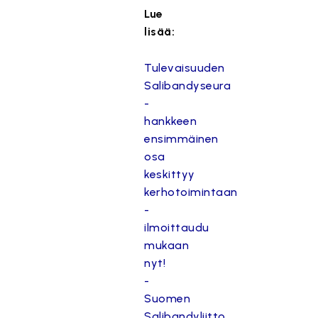
Lue
lisää:
Tulevaisuuden
Salibandyseura
-
hankkeen
ensimmäinen
osa
keskittyy
kerhotoimintaan
-
ilmoittaudu
mukaan
nyt!
-
Suomen
Salibandyliitto