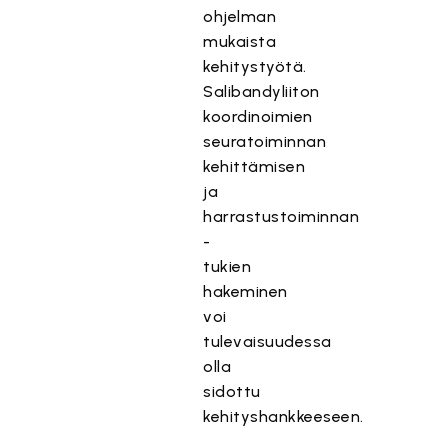
ohjelman
mukaista
kehitystyötä.
Salibandyliiton
koordinoimien
seuratoiminnan
kehittämisen
ja
harrastustoiminnan
-
tukien
hakeminen
voi
tulevaisuudessa
olla
sidottu
kehityshankkeeseen.