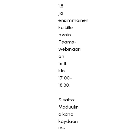
1.8.
ja
ensimmäinen
kaikille
avoin
Teams-
webinaari
on
16.11.
klo
17.00-
18.30.
Sisältö:
Moduulin
aikana
käydään
läpi