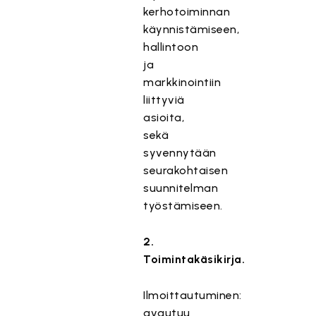
kerhotoiminnan
käynnistämiseen,
hallintoon
ja
markkinointiin
liittyviä
asioita,
sekä
syvennytään
seurakohtaisen
suunnitelman
työstämiseen.
2.
Toimintakäsikirja.
Ilmoittautuminen:
avautuu