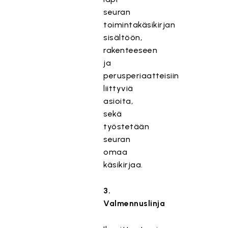
seuran
toimintakäsikirjan
sisältöön,
rakenteeseen
ja
perusperiaatteisiin
liittyviä
asioita,
sekä
työstetään
seuran
omaa
käsikirjaa.
3.
Valmennuslinja