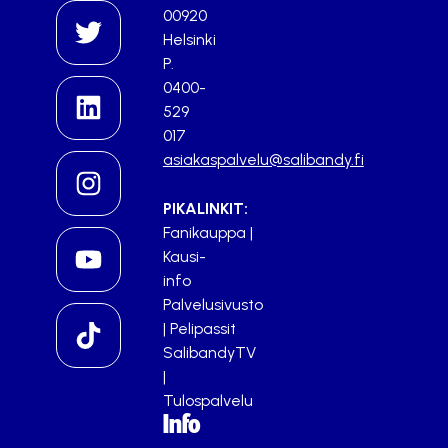
00920
Helsinki
P.
0400-
529
017
asiakaspalvelu@salibandy.fi
PIKALINKIT:
Fanikauppa
|
Kausi-
info
Palvelusivusto
|
Pelipassit
SalibandyTV
|
Tulospalvelu
Info