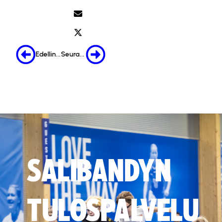
Edellinen
Seuraava
SALIBANDYN
TULOSPALVELU