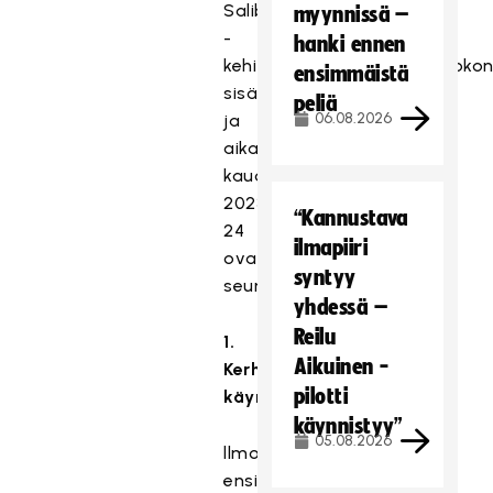
Salibandyseura
myynnissä –
-
hanki ennen
kehityshankkeen koulutuskokon
ensimmäistä
sisällöt
peliä
06.08.2026
ja
aikataulut
kaudelle
2023-
“Kannustava
24
ilmapiiri
ovat
syntyy
seuraavat:
yhdessä –
Reilu
1.
Aikuinen -
Kerhotoiminnan
pilotti
käynnistäminen.
käynnistyy”
05.08.2026
llmoittautuminen:
ensimmäinen,