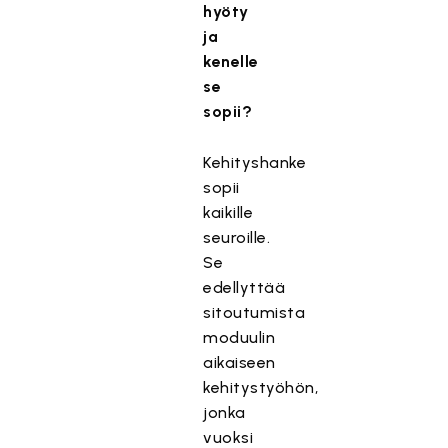
hyöty
ja
kenelle
se
sopii?
Kehityshanke
sopii
kaikille
seuroille.
Se
edellyttää
sitoutumista
moduulin
aikaiseen
kehitystyöhön,
jonka
vuoksi