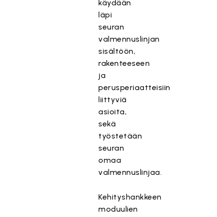
käydään
läpi
seuran
valmennuslinjan
sisältöön,
rakenteeseen
ja
perusperiaatteisiin
liittyviä
asioita,
sekä
työstetään
seuran
omaa
valmennuslinjaa.
Kehityshankkeen
moduulien