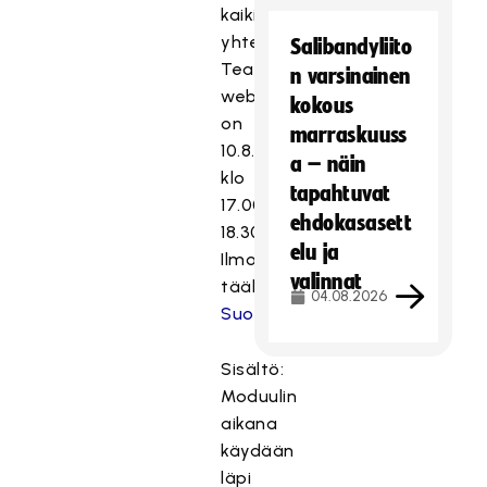
kaikille
yhteinen,
Salibandyliito
Teams-
n varsinainen
webinaari
kokous
on
marraskuuss
10.8.
a – näin
klo
tapahtuvat
17.00-
ehdokasasett
18.30.
elu ja
Ilmoittautuminen
valinnat
täältä:
04.08.2026
Suomisport
.
Sisältö:
Moduulin
aikana
käydään
läpi