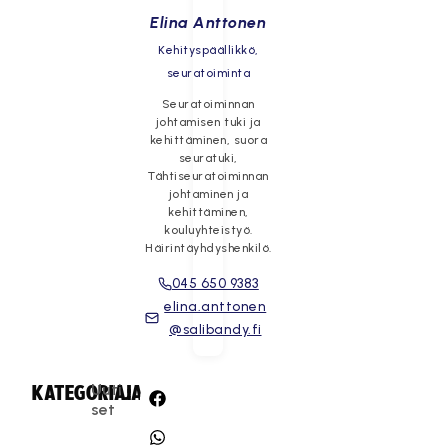
Elina Anttonen
Kehityspäällikkö,
seuratoiminta
Seuratoiminnan
johtamisen tuki ja
kehittäminen, suora
seuratuki,
Tähtiseuratoiminnan
johtaminen ja
kehittäminen,
kouluyhteistyö.
Häirintäyhdyshenkilö.
045 650 9383
elina.anttonen
@salibandy.fi
Uuti
KATEGORIA:
JAA:
set