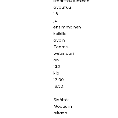
Ilmoittautuminen:
avautuu
1.8.
ja
ensimmäinen
kaikille
avoin
Teams-
webinaari
on
13.3.
klo
17.00-
18.30.
Sisältö:
Moduulin
aikana