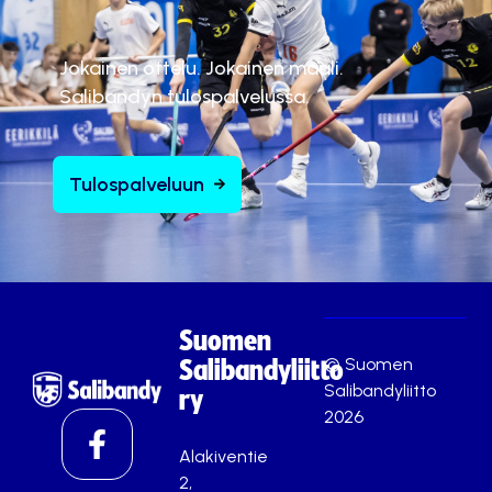
Jokainen ottelu. Jokainen maali.
Salibandyn tulospalvelussa.
Tulospalveluun
Suomen
© Suomen
Salibandyliitto
Salibandyliitto
ry
2026
Alakiventie
2,