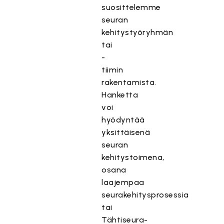
suosittelemme
seuran
kehitystyöryhmän
tai
-
tiimin
rakentamista.
Hanketta
voi
hyödyntää
yksittäisenä
seuran
kehitystoimena,
osana
laajempaa
seurakehitysprosessia
tai
Tähtiseura-