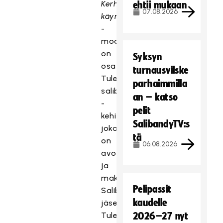
Kerhotoiminnan
ehtii mukaan
07.08.2026
käynnistäminen
-
moduuli
on
Syksyn
osa
turnausvilske
Tulevaisuuden
parhaimmilla
salibandyseura
an – katso
-
pelit
kehityshanketta,
SalibandyTV:s
joka
tä
on
06.08.2026
avoin
ja
maksuton
Pelipassit
Salibandyliiton
kaudelle
jäsenseuroille.
Tulevaisuuden
2026–27 nyt