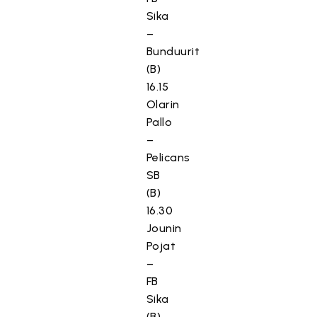
Sika
–
Bunduurit
(B)
16.15
Olarin
Pallo
–
Pelicans
SB
(B)
16.30
Jounin
Pojat
–
FB
Sika
(B)