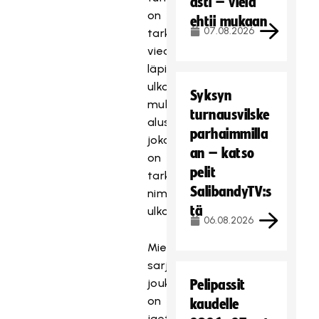
asti – vielä
on
ehtii mukaan
07.08.2026
tarkoitus
viedä
läpi
ulkotapahtumana
Syksyn
multisport-
turnausvilske
alustalla,
parhaimmilla
joka
an – katso
on
pelit
tarkoitettu
SalibandyTV:s
nimenomaan
tä
ulkokäyttöön.
06.08.2026
Miesten
sarjan
joukkueet
Pelipassit
on
kaudelle
jaettu