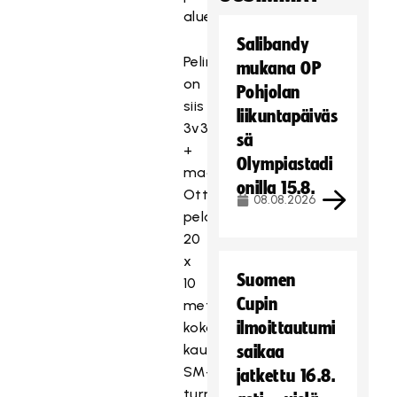
alue.
Salibandy
Pelimuotona
mukana OP
on
Pohjolan
siis
liikuntapäiväs
3v3
sä
+
Olympiastadi
maalivahdit.
onilla 15.8.
Ottelut
08.08.2026
pelataan
20
x
Suomen
10
Cupin
metriä
ilmoittautumi
kokoisessa
kaukalossa.
saikaa
SM-
jatkettu 16.8.
turnaus