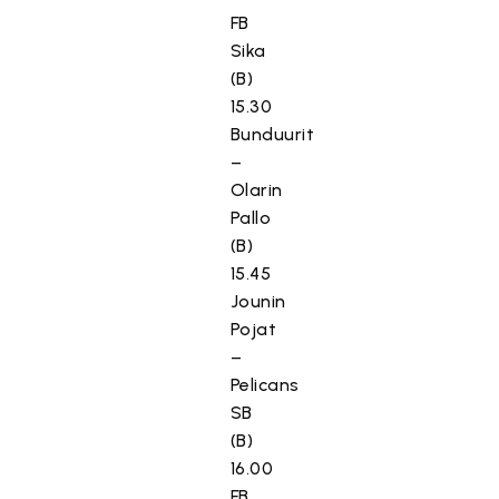
FB
Sika
(B)
15.30
Bunduurit
–
Olarin
Pallo
(B)
15.45
Jounin
Pojat
–
Pelicans
SB
(B)
16.00
FB