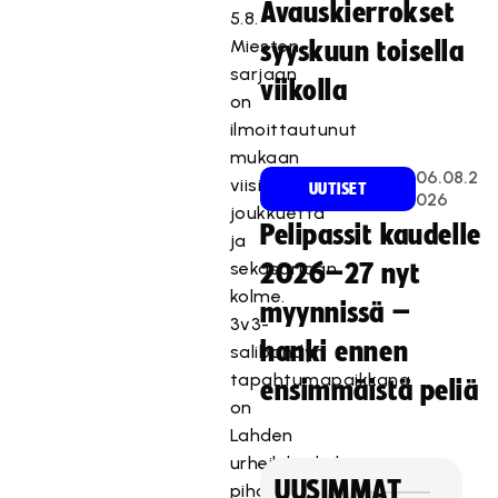
Avauskierrokset
5.8.
Miesten
syyskuun toisella
sarjaan
viikolla
on
ilmoittautunut
mukaan
06.08.2
viisitoista
UUTISET
026
joukkuetta
Pelipassit kaudelle
ja
sekasarjaan
2026–27 nyt
kolme.
myynnissä –
3v3-
hanki ennen
salibandyn
tapahtumapaikkana
ensimmäistä peliä
on
Lahden
urheilukeskuksen
UUSIMMAT
piha-