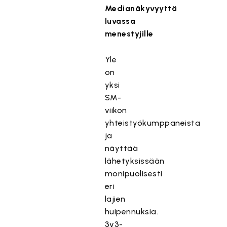
Medianäkyvyyttä
luvassa
menestyjille
Yle
on
yksi
SM-
viikon
yhteistyökumppaneista
ja
näyttää
lähetyksissään
monipuolisesti
eri
lajien
huipennuksia.
3v3-