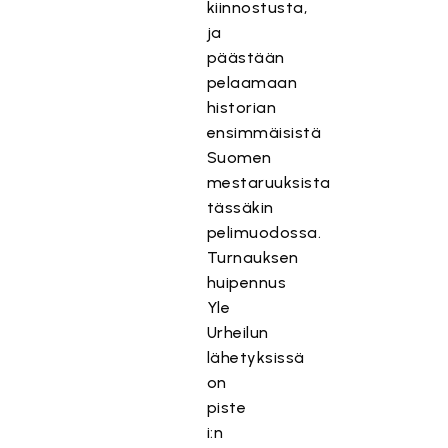
kiinnostusta,
ja
päästään
pelaamaan
historian
ensimmäisistä
Suomen
mestaruuksista
tässäkin
pelimuodossa.
Turnauksen
huipennus
Yle
Urheilun
lähetyksissä
on
piste
i:n