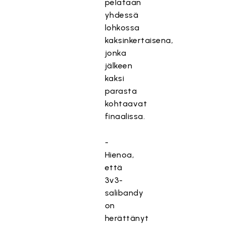
pelataan
yhdessä
lohkossa
kaksinkertaisena,
jonka
jälkeen
kaksi
parasta
kohtaavat
finaalissa.
-
Hienoa,
että
3v3-
salibandy
on
herättänyt