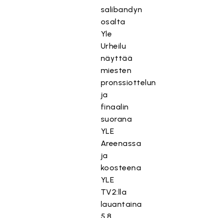
salibandyn
osalta
Yle
Urheilu
näyttää
miesten
pronssiottelun
ja
finaalin
suorana
YLE
Areenassa
ja
koosteena
YLE
TV2:lla
lauantaina
5.8.