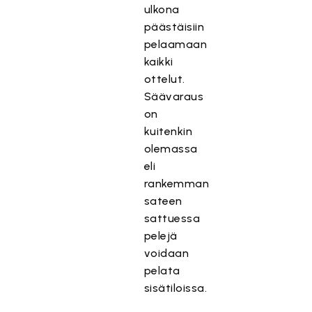
ulkona
päästäisiin
pelaamaan
kaikki
ottelut.
Säävaraus
on
kuitenkin
olemassa
eli
rankemman
sateen
sattuessa
pelejä
voidaan
pelata
sisätiloissa.