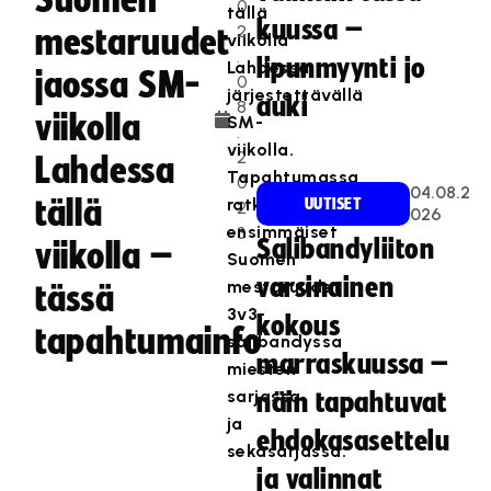
Suomen
0
tällä
kuussa –
2
mestaruudet
viikolla
.
lipunmyynti jo
Lahdessa
jaossa SM-
0
järjestettävällä
auki
8
viikolla
SM-
.
viikolla.
2
Lahdessa
Tapahtumassa
0
04.08.2
tällä
ratkotaan
UUTISET
2
026
ensimmäiset
3
Salibandyliiton
viikolla –
Suomen
varsinainen
mestaruudet
tässä
3v3-
kokous
tapahtumainfo
salibandyssa
marraskuussa –
miesten
sarjassa
näin tapahtuvat
ja
ehdokasasettelu
sekasarjassa.
ja valinnat