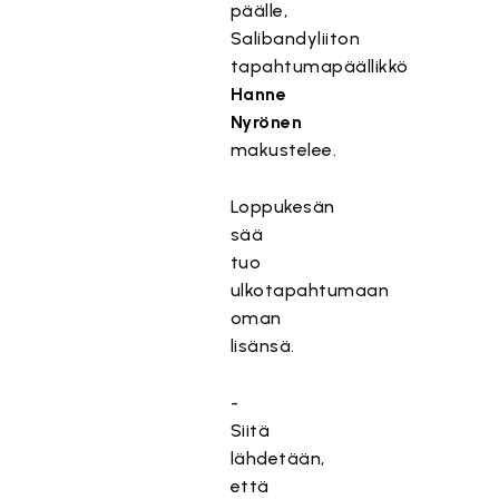
päälle,
Salibandyliiton
tapahtumapäällikkö
Hanne
Nyrönen
makustelee.
Loppukesän
sää
tuo
ulkotapahtumaan
oman
lisänsä.
-
Siitä
lähdetään,
että