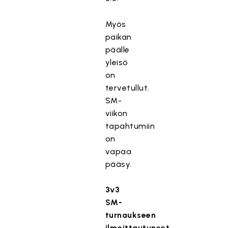
Myös
paikan
päälle
yleisö
on
tervetullut.
SM-
viikon
tapahtumiin
on
vapaa
pääsy.
3v3
SM-
turnaukseen
ilmoittautuneet