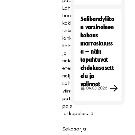
puolivälieriin.
Lohkojen
huonommat
Salibandyliito
kakkoset
n varsinainen
sekä
kokous
lohkojen
marraskuuss
kolmoset
a – näin
ja
tapahtuvat
neloset
ehdokasasett
etenevät
elu ja
neljännesvälieriin.
Lohkojen
valinnat
04.08.2026
viimeiset
putoavat
pois
jatkopeleistä.
Sekasarja