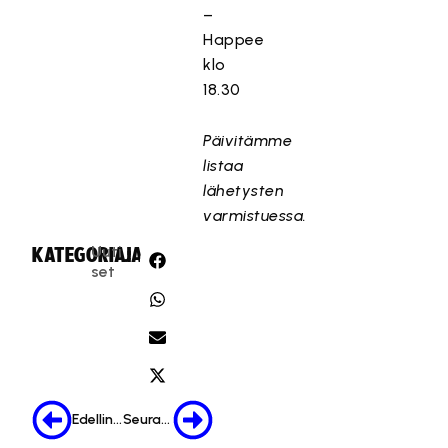
–
Happee
klo
18.30
Päivitämme
listaa
lähetysten
varmistuessa.
Uuti
KATEGORIA:
JAA:
set
Edellinen
Seuraava