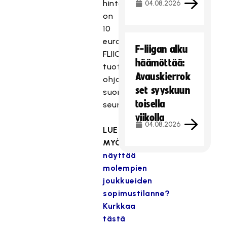
hinta
04.08.2026
on
10
euroa.
F-liigan alku
FLIIGATV:n
häämöttää:
tuotot
Avauskierrok
ohjataan
set syyskuun
suoraan
toisella
seuroille.
viikolla
04.08.2026
LUE
MYÖS:
Miltä
näyttää
molempien
joukkueiden
sopimustilanne?
Kurkkaa
tästä