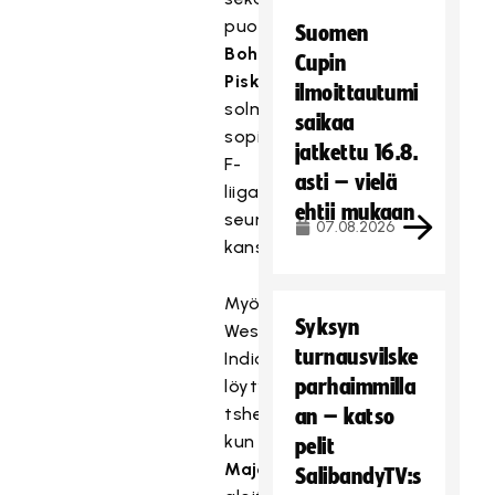
puolustaja
Suomen
Bohumil
Cupin
Piskacek
ilmoittautumi
solmivat
saikaa
sopimukset
jatkettu 16.8.
F-
asti – vielä
liiga-
ehtii mukaan
seuran
07.08.2026
kanssa.
Myös
Syksyn
Westend
turnausvilske
Indiansista
parhaimmilla
löytyy
tshekkiverta,
an – katso
kun
Petr
pelit
Majer
SalibandyTV:s