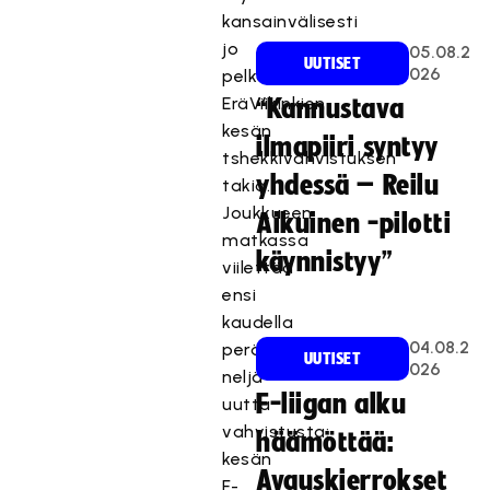
kansainvälisesti
jo
05.08.2
UUTISET
026
pelkästään
EräViikinkien
“Kannustava
kesän
ilmapiiri syntyy
tshekkivahvistuksen
yhdessä – Reilu
takia.
Joukkueen
Aikuinen -pilotti
matkassa
käynnistyy”
viilettää
ensi
kaudella
04.08.2
peräti
UUTISET
026
neljä
F-liigan alku
uutta
vahvistusta:
häämöttää:
kesän
Avauskierrokset
F-