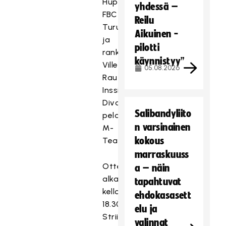
Huppunen
yhdessä –
FBC
Reilu
Turusta
Aikuinen -
ja
pilotti
rankkaritaituri
käynnistyy”
Ville
05.08.2026
Rautakoura
Inssi-
Divarissa
Salibandyliito
pelanneesta
n varsinainen
M-
kokous
Teamista.
marraskuuss
Ottelu
a – näin
alkaa
tapahtuvat
kello
ehdokasasett
18.30.
elu ja
Striimin
valinnat