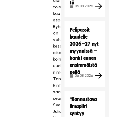
aloittaa
tä
06.08.2026
toisen
kautensa
espoolaisjoukkueessa.
Ryhmä
Pelipassit
on
kaudelle
vahvistunut
2026–27 nyt
kesän
myynnissä –
aikana
hanki ennen
kolmella
ensimmäistä
uudella
peliä
nimellä:
06.08.2026
Toni
Rintala
saapui
seuraan
“Kannustava
Sveitsistä,
ilmapiiri
Julius
syntyy