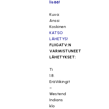
lisää!
Kuva:
Anssi
Koskinen
KATSO
LÄHETYS!
FLIIGATV:N
VARMISTUNEET
LÄHETYKSET:
Ti
1.8.
EräViikingit
–
Westend
Indians
klo