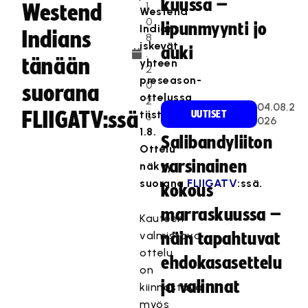
kuussa –
1.
Westend
Westend
0
lipunmyynti jo
Indians
Indians
8
iskevät
auki
.
tänään
yhteen
2
preseason-
0
suorana
ottelussa
2
04.08.2
FLIIGATV:ssä
tiistaina
UUTISET
3
026
1.8.
Salibandyliiton
Ottelu
varsinainen
näkyy
suorana
FLIIGATV
:ssä.
kokous
marraskuussa –
Kauteen
valmistava
näin tapahtuvat
ottelu
ehdokasasettelu
on
ja valinnat
kiinnostava
myös