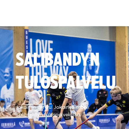
SALIBANDYN
TULOSPALVELU
Jokainen ottelu. Jokainen maali.
Salibandyn tulospalvelussa.