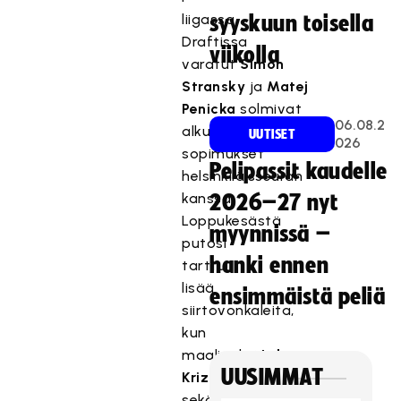
liigassa
syyskuun toisella
Draftissa
viikolla
varatut
Simon
Stransky
ja
Matej
Penicka
solmivat
06.08.2
alkukesästä
UUTISET
026
sopimukset
Pelipassit kaudelle
helsinkiläisseuran
kanssa.
2026–27 nyt
Loppukesästä
myynnissä –
putosi
hanki ennen
tarttui
lisää
ensimmäistä peliä
siirtovonkaleita,
kun
maalivahti
Lukas
UUSIMMAT
Kriz
sekä