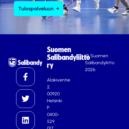
Tulospalveluun
Suomen
© Suomen
Salibandyliitto
Salibandyliitto
ry
2026
Alakiventie
2,
00920
Helsinki
P.
0400-
529
017