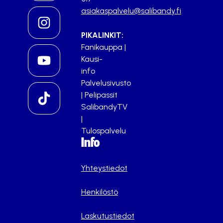
asiakaspalvelu@salibandy.fi
PIKALINKIT:
Fanikauppa
|
Kausi-
info
Palvelusivusto
|
Pelipassit
SalibandyTV
|
Tulospalvelu
Info
Yhteystiedot
Henkilöstö
Laskutustiedot