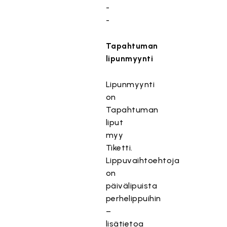
-
-
Tapahtuman
lipunmyynti
Lipunmyynti
on
Tapahtuman
liput
myy
Tiketti.
Lippuvaihtoehtoja
on
päivälipuista
perhelippuihin
–
lisätietoa