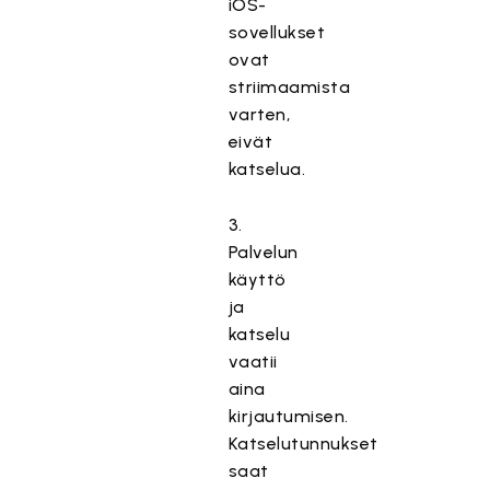
iOS-
sovellukset
ovat
striimaamista
varten,
eivät
katselua.
3.
Palvelun
käyttö
ja
katselu
vaatii
aina
kirjautumisen.
Katselutunnukset
saat