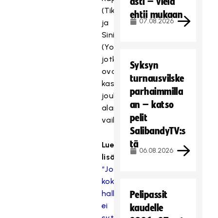
asti – vielä
(TikTok)
ehtii mukaan
07.08.2026
ja
Siniverkkarimies
(YouTube),
jotka
Syksyn
ovat
turnausvilske
kasanneet
parhaimmilla
joukkueensa
an – katso
alan
pelit
vaikuttajista.
SalibandyTV:s
tä
Lue
06.08.2026
lisää:
“Jos
koko
halli
Pelipassit
ei
kaudelle
syty