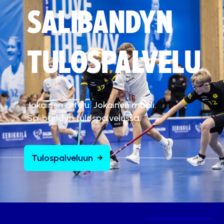
SALIBANDYN
TULOSPALVELU
Jokainen ottelu. Jokainen maali.
Salibandyn tulospalvelussa.
Tulospalveluun