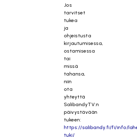
Jos
tarvitset
tukea
ja
ohjeistusta
kirjautumisessa,
ostamisessa
tai
missä
tahansa,
niin
ota
yhteyttä
SalibandyTV:n
päivystävään
tukeen:
https://salibandy.fi/fi/info/l
tuki/