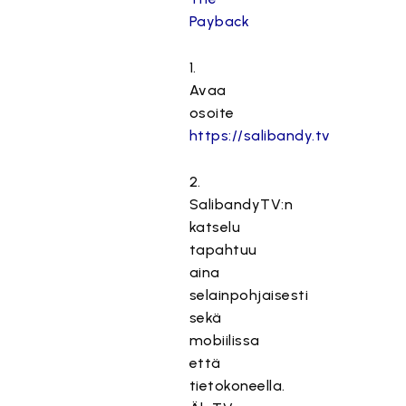
Payback
1.
Avaa
osoite
https://salibandy.tv
2.
SalibandyTV:n
katselu
tapahtuu
aina
selainpohjaisesti
sekä
mobiilissa
että
tietokoneella.