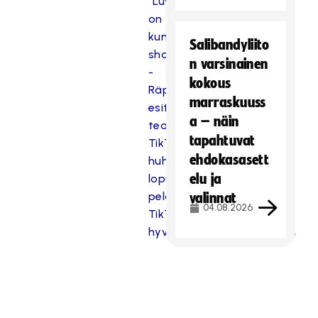
“Luvassa
on
kunnon
Salibandyliito
show”
n varsinainen
-
kokous
Räpfaija
marraskuuss
esittelee
a – näin
team
tapahtuvat
TikTokin
ehdokasasett
huhtikuun
elu ja
lopussa
pelattavaan
valinnat
04.08.2026
TikTube-
hyväntekeväisyysotteluun