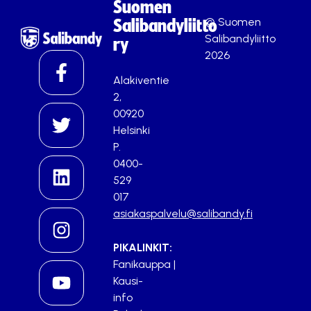
Suomen
© Suomen
Salibandyliitto
Salibandyliitto
ry
2026
Alakiventie
2,
00920
Helsinki
P.
0400-
529
017
asiakaspalvelu@salibandy.fi
PIKALINKIT:
Fanikauppa
|
Kausi-
info