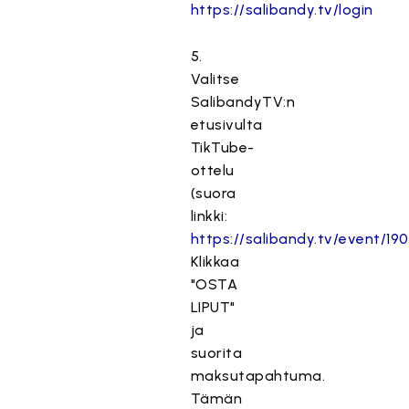
https://salibandy.tv/login
5.
Valitse
SalibandyTV:n
etusivulta
TikTube-
ottelu
(suora
linkki:
https://salibandy.tv/event/1
Klikkaa
"OSTA
LIPUT"
ja
suorita
maksutapahtuma.
Tämän