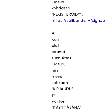
luotua
kohdasta
”REKISTERÖIDY”:
https://salibandy.tv/signUp
4.
Kun
olet
saanut
tunnukset
luotua,
niin
mene
kohtaan
”KIRJAUDU”
ja
valitse
”KÄYTTÄJÄNÄ”: