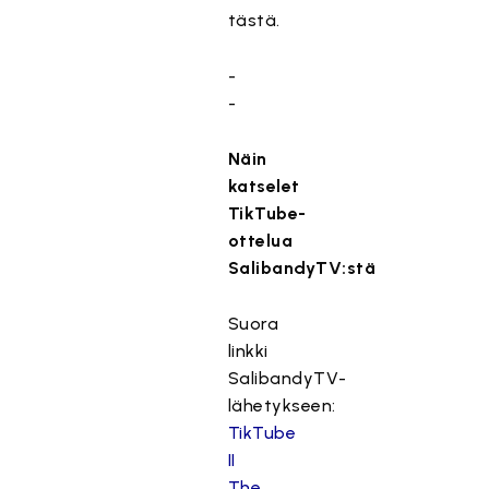
tästä.
-
-
Näin
katselet
TikTube-
ottelua
SalibandyTV:stä
Suora
linkki
SalibandyTV-
lähetykseen:
TikTube
II
The