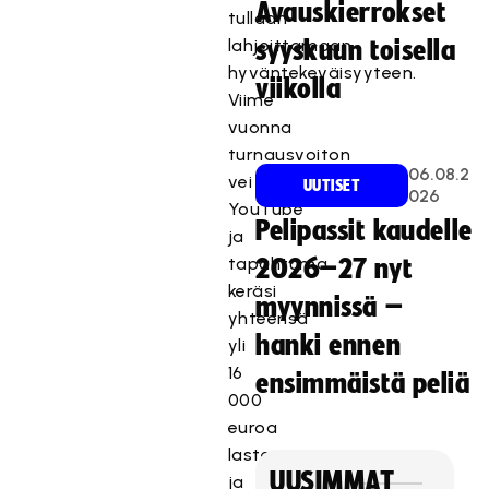
Avauskierrokset
tullaan
lahjoittamaan
syyskuun toisella
hyväntekeväisyyteen.
viikolla
Viime
vuonna
turnausvoiton
06.08.2
vei
UUTISET
026
YouTube
Pelipassit kaudelle
ja
tapahtuma
2026–27 nyt
keräsi
myynnissä –
yhteensä
hanki ennen
yli
16
ensimmäistä peliä
000
euroa
lasten
UUSIMMAT
ja