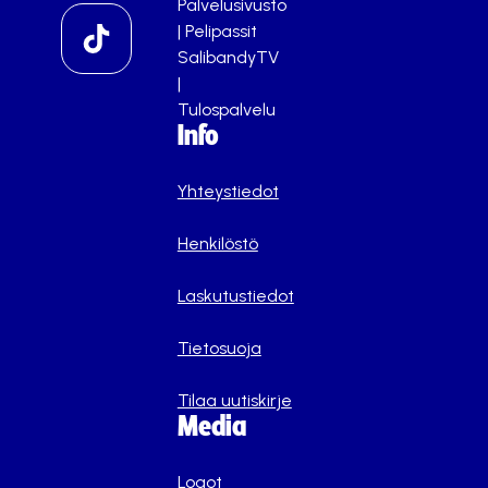
Palvelusivusto
|
Pelipassit
SalibandyTV
|
Tulospalvelu
Info
Yhteystiedot
Henkilöstö
Laskutustiedot
Tietosuoja
Tilaa uutiskirje
Media
Logot