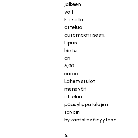
jälkeen
voit
katsella
ottelua
automaattisesti.
Lipun
hinta
on
6,90
euroa.
Lähetystulot
menevät
ottelun
pääsylipputulojen
tavoin
hyväntekeväisyyteen.
6.