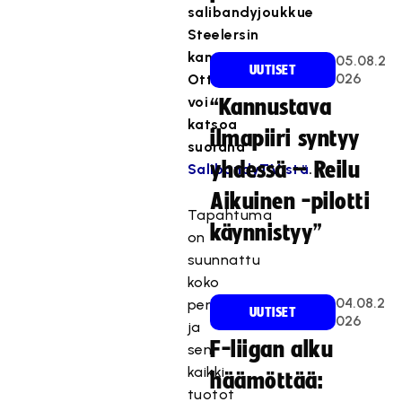
salibandyjoukkue
Steelersin
kanssa.
05.08.2
UUTISET
026
Ottelun
voi
“Kannustava
katsoa
ilmapiiri syntyy
suorana
yhdessä – Reilu
SalibandyTV:stä
.
Aikuinen -pilotti
Tapahtuma
käynnistyy”
on
suunnattu
koko
04.08.2
perheelle
UUTISET
026
ja
F-liigan alku
sen
kaikki
häämöttää:
tuotot