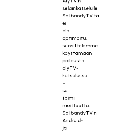
ÄlyTV:n
selainkatselulle
SalibandyTV:tä
ei
ole
optimoitu,
suosittelemme
käyttämään
peilausta
älyTV-
katselussa
–
se
toimii
moitteetta.
SalibandyTV:n
Android-
ja