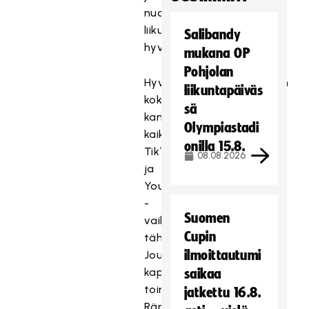
nuorten
liikunnan
Salibandy
hyväksi.
mukana OP
Pohjolan
Hyväntekeväisyysotteluun
liikuntapäiväs
kokoontuvat
sä
kamppailemaan
Olympiastadi
kaikki
onilla 15.8.
TikTok-
08.08.2026
ja
YouTube
-
Suomen
vaikuttajien
Cupin
tähdistöä.
ilmoittautumi
Joukkueiden
kapteeneina
saikaa
toimivat
jatkettu 16.8.
Räpfaija