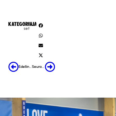
Uuti
KATEGORIA:
JAA:
set
Edellinen
Seuraava