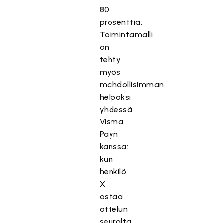
80
prosenttia.
Toimintamalli
on
tehty
myös
mahdollisimman
helpoksi
yhdessä
Visma
Payn
kanssa:
kun
henkilö
X
ostaa
ottelun
seuralta