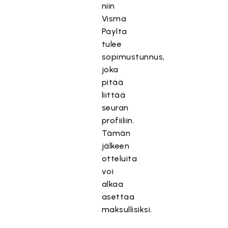
niin
Visma
Paylta
tulee
sopimustunnus,
joka
pitää
liittää
seuran
profiiliin.
Tämän
jälkeen
otteluita
voi
alkaa
asettaa
maksullisiksi.