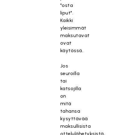
"osta
liput".
Kaikki
yleisimmät
maksutavat
ovat
käytössä.
Jos
seuroilla
tai
katsojilla
on
mitä
tahansa
kysyttävää
maksullisista
ottelulähetyksistä,