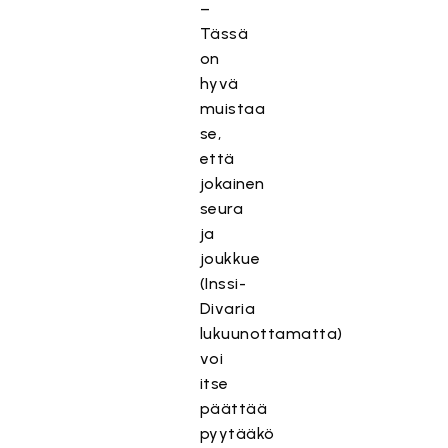
–
Tässä
on
hyvä
muistaa
se,
että
jokainen
seura
ja
joukkue
(Inssi-
Divaria
lukuunottamatta)
voi
itse
päättää
pyytääkö