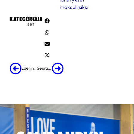
maksullisiksi
Uuti
KATEGORIA:
JAA:
set
Edellinen
Seuraava