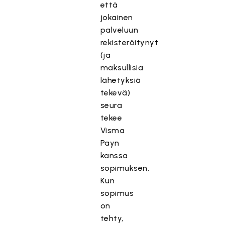
että
jokainen
palveluun
rekisteröitynyt
(ja
maksullisia
lähetyksiä
tekevä)
seura
tekee
Visma
Payn
kanssa
sopimuksen.
Kun
sopimus
on
tehty,