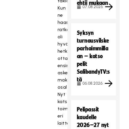
taklaaminen.
ehtii mukaan
07.08.2026
Kun
ne
haasteet
ratkottiin,
Syksyn
oli
turnausvilske
hyvä
parhaimmilla
hetki
an – katso
ottaa
pelit
ensimmäiset
SalibandyTV:s
askeleet
tä
maksullisuuden
06.08.2026
osalta.
Nyt
katselu
toimii
Pelipassit
eri
kaudelle
laitteilla
2026–27 nyt