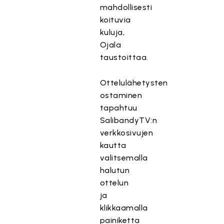
mahdollisesti
koituvia
kuluja,
Ojala
taustoittaa.
Ottelulähetysten
ostaminen
tapahtuu
SalibandyTV:n
verkkosivujen
kautta
valitsemalla
halutun
ottelun
ja
klikkaamalla
painiketta