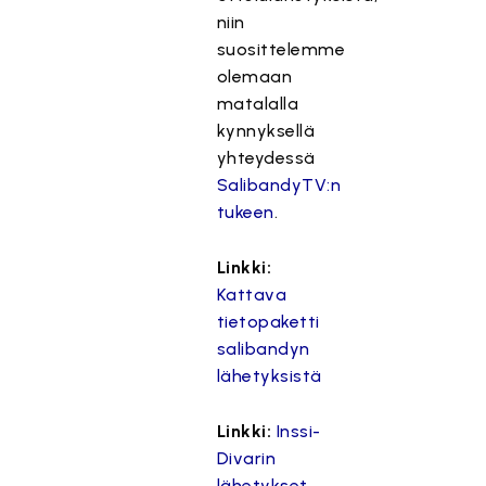
niin
suosittelemme
olemaan
matalalla
kynnyksellä
yhteydessä
SalibandyTV:n
tukeen
.
Linkki:
Kattava
tietopaketti
salibandyn
lähetyksistä
Linkki:
Inssi-
Divarin
lähetykset