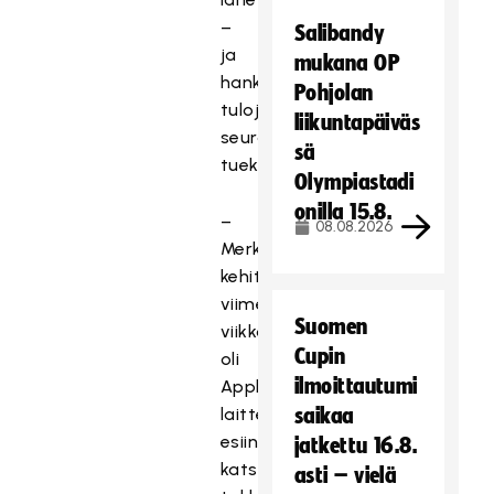
–
Salibandy
ja
mukana OP
hankkia
Pohjolan
tuloja
liikuntapäiväs
seuratoiminnan
sä
tueksi.
Olympiastadi
onilla 15.8.
–
08.08.2026
Merkittävin
kehitysaskel
viime
Suomen
viikkoina
Cupin
oli
ilmoittautumi
Applen
laitteissa
saikaa
esiintyneiden
jatkettu 16.8.
katseluongelmien
asti – vielä