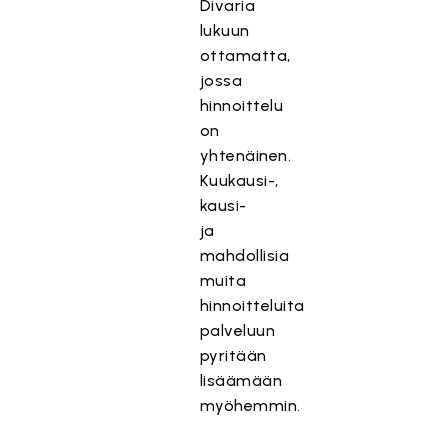
Divaria
lukuun
ottamatta,
jossa
hinnoittelu
on
yhtenäinen.
Kuukausi-,
kausi-
ja
mahdollisia
muita
hinnoitteluita
palveluun
pyritään
lisäämään
myöhemmin.