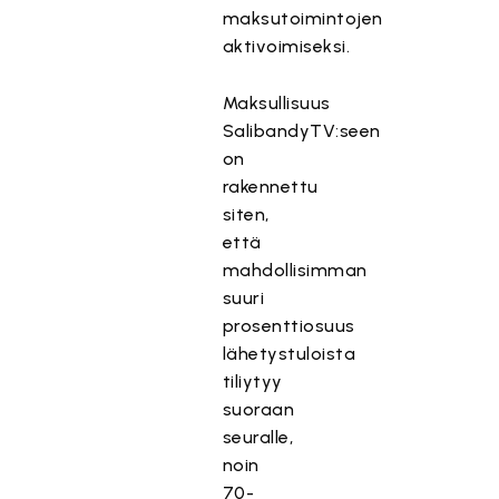
maksutoimintojen
aktivoimiseksi.
Maksullisuus
SalibandyTV:seen
on
rakennettu
siten,
että
mahdollisimman
suuri
prosenttiosuus
lähetystuloista
tiliytyy
suoraan
seuralle,
noin
70-