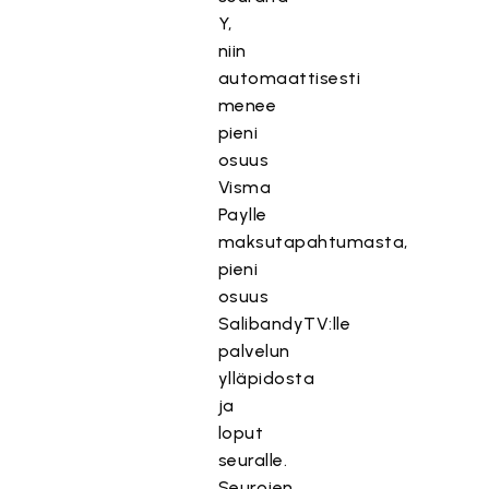
Y,
niin
automaattisesti
menee
pieni
osuus
Visma
Paylle
maksutapahtumasta,
pieni
osuus
SalibandyTV:lle
palvelun
ylläpidosta
ja
loput
seuralle.
Seurojen