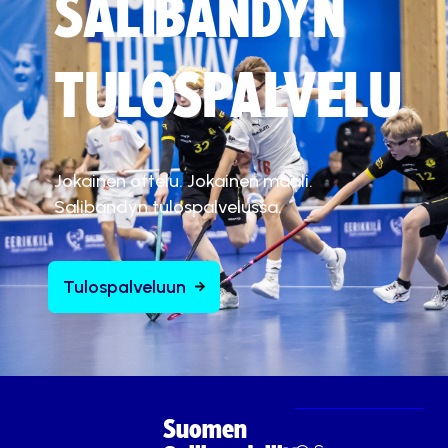
SALIBANDYN
TULOSPALVELU
Jokainen ottelu. Jokainen maali.
Salibandyn tulospalvelussa.
Tulospalveluun
Suomen