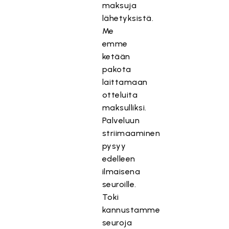
maksuja
lähetyksistä.
Me
emme
ketään
pakota
laittamaan
otteluita
maksulliksi.
Palveluun
striimaaminen
pysyy
edelleen
ilmaisena
seuroille.
Toki
kannustamme
seuroja