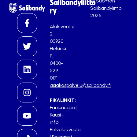
© Suomen
Salibandyliitto
Salibandyliitto
ry
2026
Alakiventie
2,
00920
Helsinki
P.
0400-
529
017
asiakaspalvelu@salibandy.fi
PIKALINKIT:
Fanikauppa
|
Kausi-
info
Palvelusivusto
|
Pelipassit