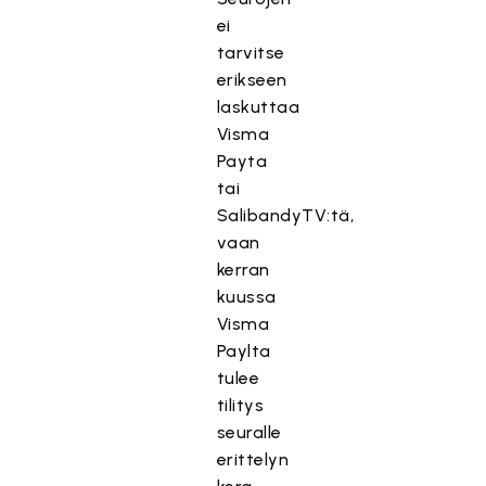
ei
tarvitse
erikseen
laskuttaa
Visma
Payta
tai
SalibandyTV:tä,
vaan
kerran
kuussa
Visma
Paylta
tulee
tilitys
seuralle
erittelyn