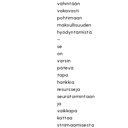
vähintään
vakavasti
pohtimaan
maksullisuuden
hyödyntämistä
–
se
on
varsin
pätevä
tapa
hankkia
resursseja
seuratoimintaan
ja
vaikkapa
kattaa
striimaamisesta