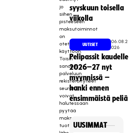
jo
syyskuun toisella
siihen
viikolla
pisteeseen
maksutoiminnot
on
06.08.2
otettu
UUTISET
026
käyttöön.
Pelipassit kaudelle
Toisin
sanoen
2026–27 nyt
palveluun
myynnissä –
rekisteröityneet
hanki ennen
seurat
voivat
ensimmäistä peliä
halutessaan
pyytää
maksuja
UUSIMMAT
tuottamistaan
lähetyksistä