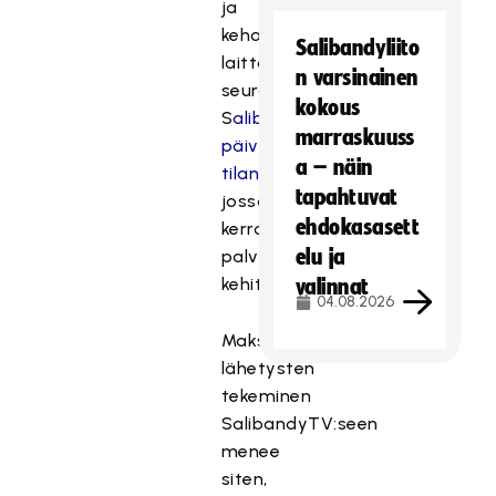
ja
kehottaa
Salibandyliito
laittamaan
n varsinainen
seurantaan
kokous
S
alibandyTV:n
marraskuuss
päivittyvän
a – näin
tilannekatsauksen
,
tapahtuvat
jossa
ehdokasasett
kerrotaan
elu ja
palvelun
kehityksestä.
valinnat
04.08.2026
Maksullisten
lähetysten
tekeminen
SalibandyTV:seen
menee
siten,