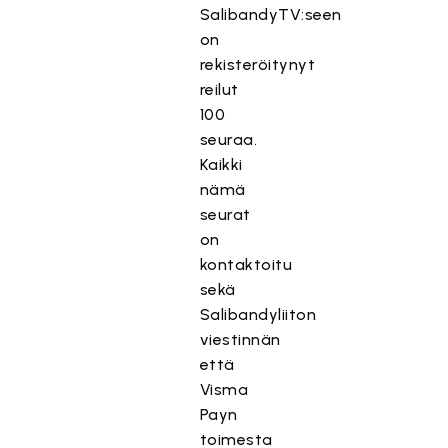
SalibandyTV:seen
on
rekisteröitynyt
reilut
100
seuraa.
Kaikki
nämä
seurat
on
kontaktoitu
sekä
Salibandyliiton
viestinnän
että
Visma
Payn
toimesta