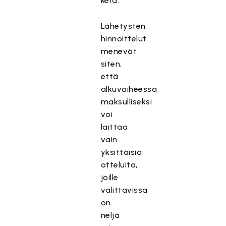
kera.
Lähetysten
hinnoittelut
menevät
siten,
että
alkuvaiheessa
maksulliseksi
voi
laittaa
vain
yksittäisiä
otteluita,
joille
valittavissa
on
neljä