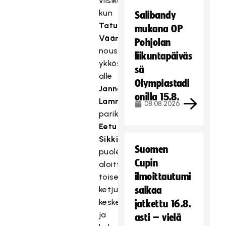
viisikoihin,
kun
Salibandy
Tatu
mukana OP
Väänänen
Pohjolan
nousee
liikuntapäiväs
ykkösketjun
sä
alle
Olympiastadi
Janne
onilla 15.8.
Lammisen
08.08.2026
pariksi.
Eetu
Sikkinen
Suomen
puolestaan
Cupin
aloittaa
ilmoittautumi
toisen
ketjun
saikaa
keskellä
jatkettu 16.8.
ja
asti – vielä