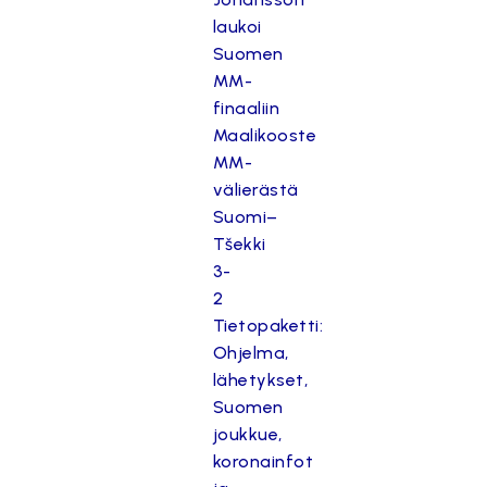
laukoi
Suomen
MM-
finaaliin
Maalikooste
MM-
välierästä
Suomi–
Tšekki
3-
2
Tietopaketti:
Ohjelma,
lähetykset,
Suomen
joukkue,
koronainfot