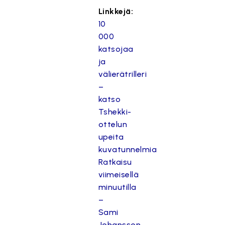
Linkkejä:
10
000
katsojaa
ja
välierätrilleri
–
katso
Tshekki-
ottelun
upeita
kuvatunnelmia
Ratkaisu
viimeisellä
minuutilla
–
Sami
Johansson