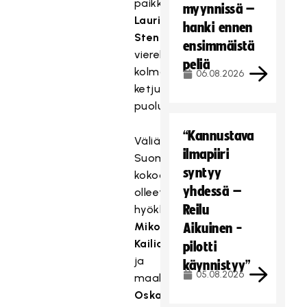
paikkansa
myynnissä –
Lauri
hanki ennen
Stenforsin
ensimmäistä
vierellä
peliä
kolmannen
06.08.2026
ketjun
puolustuksessa.
“Kannustava
Väliäaikaisesti
ilmapiiri
Suomen
syntyy
kokoonpanossa
yhdessä –
olleet
Reilu
hyökkääjä
Miko
Aikuinen -
Kailiala
pilotti
ja
käynnistyy”
05.08.2026
maalivahti
Oskari