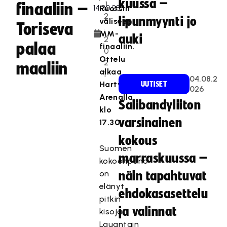
kuussa –
.1
finaaliin –
Ruotsin
2
lipunmyynti jo
väliseen
Toriseva
.
MM-
auki
2
palaa
finaaliin.
0
Ottelu
2
maaliin
alkaa
1
04.08.2
Hartwall
UUTISET
026
Arenalla
Salibandyliiton
klo
varsinainen
17.30.
kokous
Suomen
marraskuussa –
kokoonpano
on
näin tapahtuvat
elänyt
ehdokasasettelu
pitkin
ja valinnat
kisoja.
Lauantain