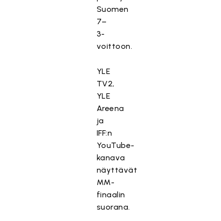
Suomen
7–
3-
voittoon.
YLE
TV2,
YLE
Areena
ja
IFF:n
YouTube-
kanava
näyttävät
MM-
finaalin
suorana.