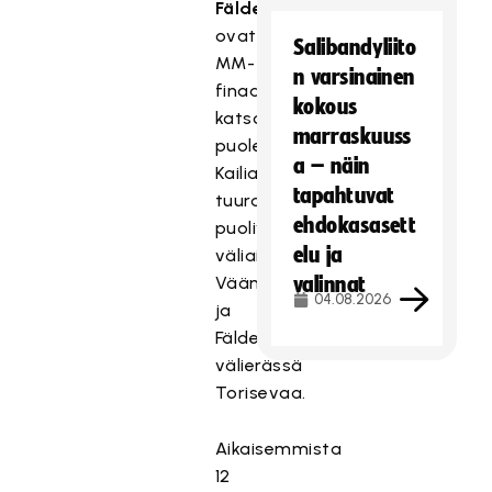
Fälden
ovat
Salibandyliito
MM-
n varsinainen
finaalissa
kokous
katsomon
marraskuuss
puolella.
a – näin
Kailiala
tapahtuvat
tuurasi
ehdokasasett
puolivälierässä
elu ja
väliaikaisesti
Väänästä
valinnat
04.08.2026
ja
Fälden
välierässä
Torisevaa.
Aikaisemmista
12