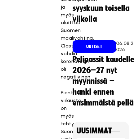
ja
syyskuun toisella
myös
viikolla
aloittaa
Suomen
maalivahtina.
06.08.2
Classic-
UUTISET
026
vahdin
Pelipassit kaudelle
koronatesti
oli
2026–27 nyt
negatiivinen.
myynnissä –
hanki ennen
Pientä
viilausta
ensimmäistä peliä
on
myös
tehty
UUSIMMAT
Suomen