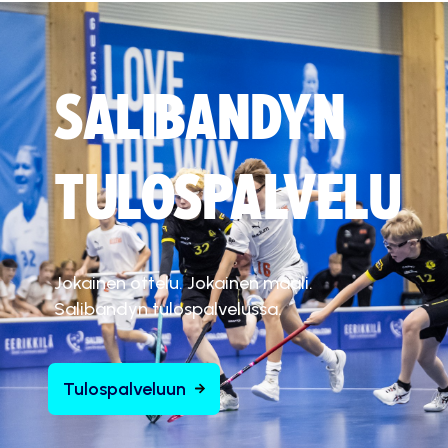
SALIBANDYN
TULOSPALVELU
Jokainen ottelu. Jokainen maali.
Salibandyn tulospalvelussa.
Tulospalveluun