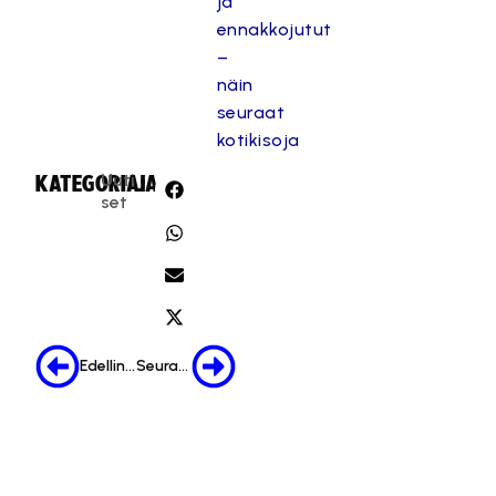
ja
ennakkojutut
–
näin
seuraat
kotikisoja
Uuti
KATEGORIA:
JAA:
set
Edellinen
Seuraava