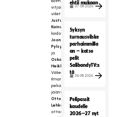
kolmannessa
ehtii mukaan
07.08.2026
vitjassa
viilettävät
Justus
Kainulaisen
Syksyn
laidoilla
turnausvilske
Joonas
parhaimmilla
Pylsy
an – katso
ja
pelit
Oskari
SalibandyTV:s
Heikkilä
.
tä
Välierässä
06.08.2026
ilman
peliaikaa
jäänyt
Otto
Pelipassit
Lehkosuo
kaudelle
ottaa
2026–27 nyt