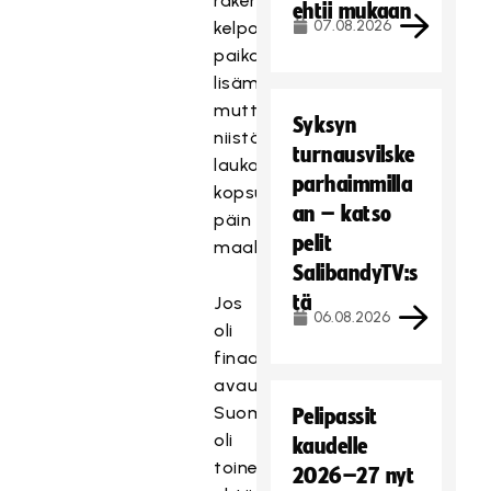
rakensi
ehtii mukaan
07.08.2026
kelpo
paikat
lisämaaleihinkin,
mutta
Syksyn
niistä
turnausvilske
laukaukset
parhaimmilla
kopsuivat
an – katso
päin
pelit
maalivahtia.
SalibandyTV:s
tä
Jos
06.08.2026
oli
finaali
avauserä
Suomen,
Pelipassit
oli
kaudelle
toinen
2026–27 nyt