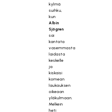
kylmä
suihku,
kun
Albin
Sjögren
sai
kantata
vasemmasta
laidasta
keskelle
ja
kiskaisi
komean
laukauksen
oikeaan
yläkulmaan.
Melkein
heti