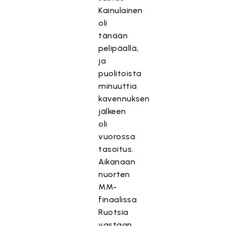
Kainulainen
oli
tänään
pelipäällä,
ja
puolitoista
minuuttia
kavennuksen
jälkeen
oli
vuorossa
tasoitus.
Aikanaan
nuorten
MM-
finaalissa
Ruotsia
vastaan