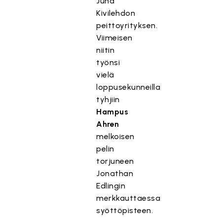
Juha
Kivilehdon
peittoyrityksen.
Viimeisen
niitin
työnsi
vielä
loppusekunneilla
tyhjiin
Hampus
Ahren
melkoisen
pelin
torjuneen
Jonathan
Edlingin
merkkauttaessa
syöttöpisteen.