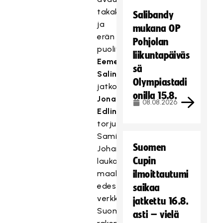
takakulmaan,
Salibandy
ja
mukana OP
erän
Pohjolan
puolivälissä
liikuntapäiväs
Eemeli
sä
Salin
Olympiastadi
jatkoi
onilla 15.8.
Jonathan
08.08.2026
Edlingin
torjuman
Sami
Suomen
Johanssonin
Cupin
laukauksen
maalin
ilmoittautumi
edestä
saikaa
verkkoon.
jatkettu 16.8.
Suomi
asti – vielä