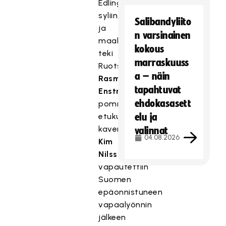
Edlingin
syliin,
Salibandyliito
ja
n varsinainen
maalit
kokous
teki
marraskuuss
Ruotsi.
a – näin
Rasmus
tapahtuvat
Enström
ehdokasasett
pommitti
etukulmaan
elu ja
kavennuksen,
valinnat
04.08.2026
Kim
Nilsson
vapautettiin
Suomen
epäonnistuneen
vapaalyönnin
jälkeen