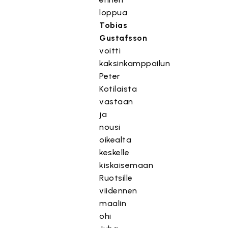
loppua
Tobias
Gustafsson
voitti
kaksinkamppailun
Peter
Kotilaista
vastaan
ja
nousi
oikealta
keskelle
kiskaisemaan
Ruotsille
viidennen
maalin
ohi