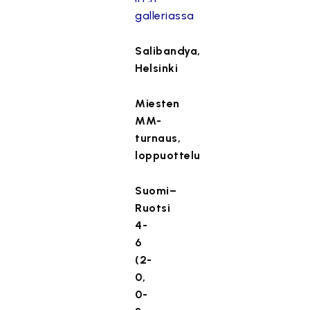
galleriassa
Salibandya,
Helsinki
Miesten
MM-
turnaus,
loppuottelu
Suomi–
Ruotsi
4-
6
(2-
0,
0-