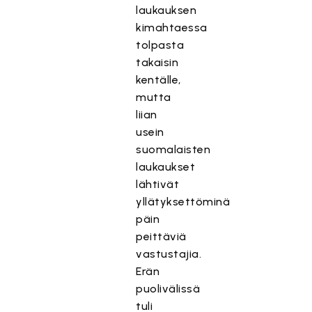
laukauksen
kimahtaessa
tolpasta
takaisin
kentälle,
mutta
liian
usein
suomalaisten
laukaukset
lähtivät
yllätyksettöminä
päin
peittäviä
vastustajia.
Erän
puolivälissä
tuli