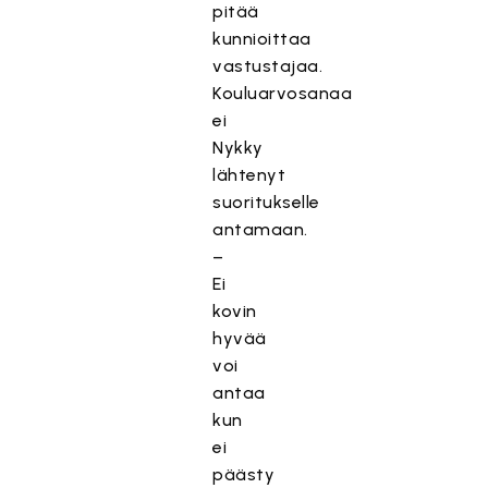
pitää
kunnioittaa
vastustajaa.
Kouluarvosanaa
ei
Nykky
lähtenyt
suoritukselle
antamaan.
–
Ei
kovin
hyvää
voi
antaa
kun
ei
päästy