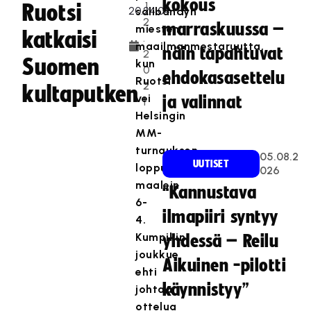
kokous
.1
Ruotsi
salibandyn
2
marraskuussa –
miesten
katkaisi
.
maailmanmestaruutta,
näin tapahtuvat
2
Suomen
kun
0
ehdokasasettelu
Ruotsi
2
kultaputken
vei
ja valinnat
1
Helsingin
MM-
turnauksen
05.08.2
UUTISET
loppuottelun
026
maalein
“Kannustava
6-
ilmapiiri syntyy
4.
Kumpikin
yhdessä – Reilu
joukkue
Aikuinen -pilotti
ehti
käynnistyy”
johtaa
ottelua