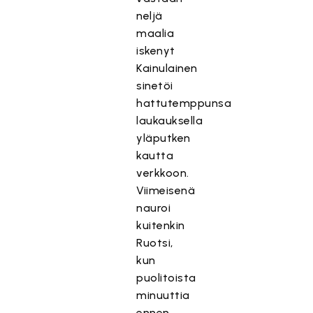
neljä
maalia
iskenyt
Kainulainen
sinetöi
hattutemppunsa
laukauksella
yläputken
kautta
verkkoon.
Viimeisenä
nauroi
kuitenkin
Ruotsi,
kun
puolitoista
minuuttia
ennen