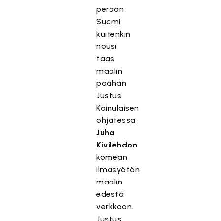
perään
Suomi
kuitenkin
nousi
taas
maalin
päähän
Justus
Kainulaisen
ohjatessa
Juha
Kivilehdon
komean
ilmasyötön
maalin
edestä
verkkoon.
Justus