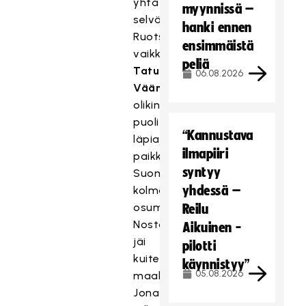
yhtä
myynnissä –
selvästi
hanki ennen
Ruotsin,
ensimmäistä
vaikka
peliä
Tatu
06.08.2026
Väänäsellä
olikin
puolittaisesta
“Kannustava
läpiajosta
ilmapiiri
paikka
syntyy
Suomen
yhdessä –
kolmanteen
osumaan.
Reilu
Nosto
Aikuinen -
jäi
pilotti
kuitenkin
käynnistyy”
05.08.2026
maalivahti
Jonathan