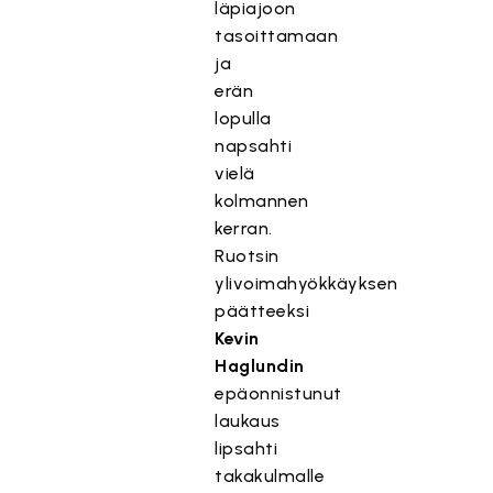
läpiajoon
tasoittamaan
ja
erän
lopulla
napsahti
vielä
kolmannen
kerran.
Ruotsin
ylivoimahyökkäyksen
päätteeksi
Kevin
Haglundin
epäonnistunut
laukaus
lipsahti
takakulmalle