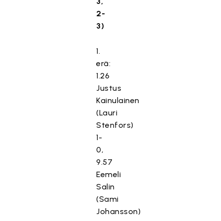
3,
2-
3)
1.
erä:
1.26
Justus
Kainulainen
(Lauri
Stenfors)
1-
0,
9.57
Eemeli
Salin
(Sami
Johansson)