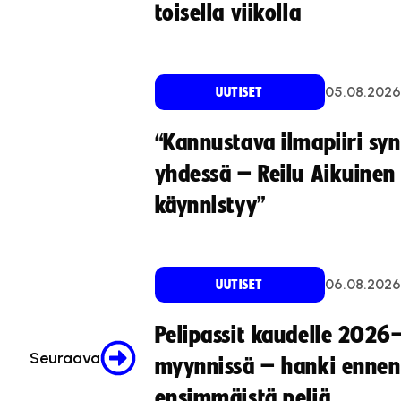
toisella viikolla
05.08.2026
UUTISET
“Kannustava ilmapiiri sy
yhdessä – Reilu Aikuinen 
käynnistyy”
06.08.2026
UUTISET
Pelipassit kaudelle 2026
Seuraava
myynnissä – hanki ennen
ensimmäistä peliä