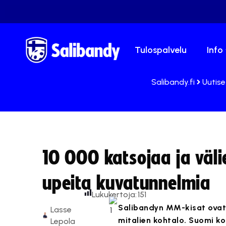
Tulospalvelu
Info
Salibandy.fi
Uutise
10 000 katsojaa ja välie
upeita kuvatunnelmia
Lukukertoja:
151
Salibandyn MM-kisat ovat l
Lasse
mitalien kohtalo. Suomi ko
Lepola