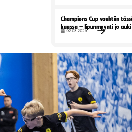
Champions Cup vauhtiin täss
kuussa – lipunmyynti jo auki
02.08.2026