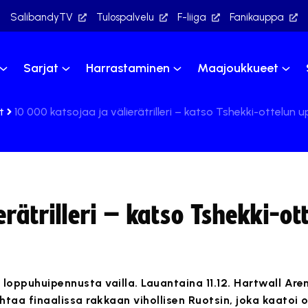
SalibandyTV
Tulospalvelu
F-liiga
Fanikauppa
Sarjat
Harrastaminen
Maajoukkueet
t
10 000 katsojaa ja välierätrilleri – katso Tshekki-ottelun
rätrilleri – katso Tshekki-ot
oppuhuipennusta vailla. Lauantaina 11.12. Hartwall Aren
htaa finaalissa rakkaan vihollisen Ruotsin, joka kaatoi