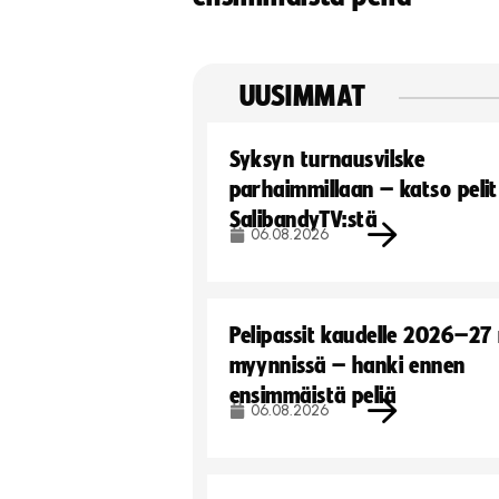
UUSIMMAT
Syksyn turnausvilske
parhaimmillaan – katso pelit
SalibandyTV:stä
06.08.2026
Pelipassit kaudelle 2026–27
myynnissä – hanki ennen
ensimmäistä peliä
06.08.2026