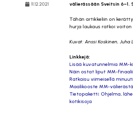
11.12.2021
välierässään Sveitsin 6–1. 
Tähän artikkeliin on kerät
hurja laukaus ratkoi voiton
Kuvat: Anssi Koskinen, Juha
Linkkejä:
Lisää kuvatunnelmia MM-kiso
Näin ostat liput MM-finaali
Ratkaisu viimeisellä minuu
Maalikooste MM-välieräst
Tietopaketti: Ohjelma, läh
kotikisoja