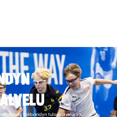
NDYN
ALVELU
inen maali. Salibandyn tulospalvelussa.