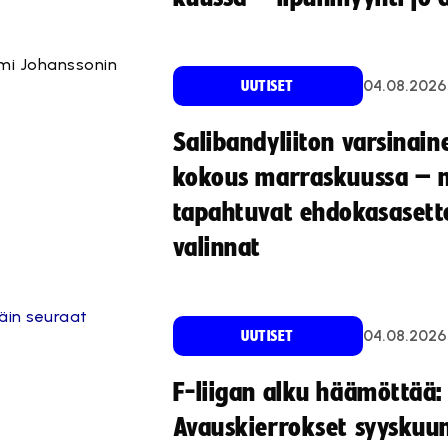
ami Johanssonin
04.08.2026
UUTISET
Salibandyliiton varsinain
kokous marraskuussa – 
tapahtuvat ehdokasasette
valinnat
äin seuraat
04.08.2026
UUTISET
F-liigan alku häämöttää:
Avauskierrokset syyskuu