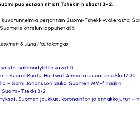
Suomi puolestaan nitisti Tshekin niukasti 3–2.
ty kuvatunnelmia perjantain Suomi-Tshekki-välierästä. S
 Suomelle ottelun loppuhetkillä.
 Leskinen & Juha Hautakangas
ista: salibandyliitto.kuvat.fi
in – Suomi-Ruotsi Hartwall Arenalla lauantaina klo 17.30
tilla – Sami Johansson laukoi Suomen MM-finaaliin
ä Suomi–Tšekki 3-2
etykset, Suomen joukkue, koronainfot ja ennakkojutut – n