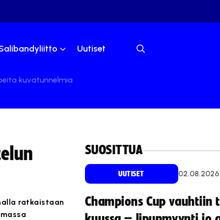
Salibandyliitto
Uutiset
 upeita kuvatunnelmia
SUOSITTUA
telun
02.08.2026
UUTISET
Champions Cup vauhtiin 
alla ratkaistaan
 omassa
kuussa – lipunmyynti jo 