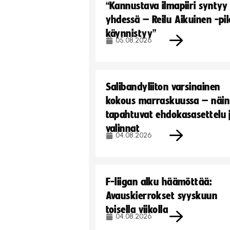
“Kannustava ilmapiiri syntyy
yhdessä – Reilu Aikuinen -pil
käynnistyy”
05.08.2026
Salibandyliiton varsinainen
kokous marraskuussa – näin
tapahtuvat ehdokasasettelu 
valinnat
04.08.2026
F-liigan alku häämöttää:
Avauskierrokset syyskuun
toisella viikolla
04.08.2026