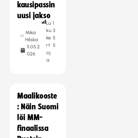
kausipassin
uusi jakso
Lu
1
ku
3
Mika
ke
5
Hilska
rt
5
11.05.2
oj
026
a:
Maalikooste
: Näin Suomi
löi MM-
finaalissa