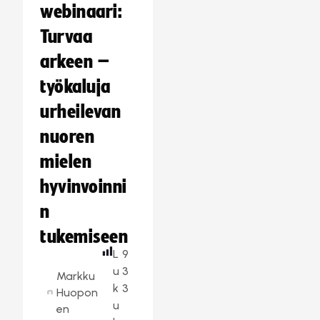
webinaari:
Turvaa
arkeen –
työkaluja
urheilevan
nuoren
mielen
hyvinvoinni
n
tukemiseen
L
9
u
3
Markku
k
3
Huopon
u
en