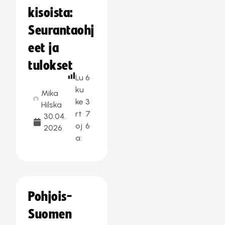
kisoista:
Seurantaohj
eet ja
tulokset
Lu
6
ku
Mika
ke
3
Hilska
rt
7
30.04.
oj
6
2026
a:
Pohjois-
Suomen