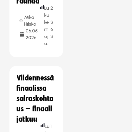
rauhaa
Lu
2
ku
Mika
ke
3
Hilska
rt
6
06.05.
oj
3
2026
a:
Viidennessä
finaalissa
sairaskohta
us – finaali
jatkuu
Lu
1