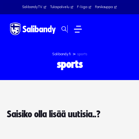
SalibandyTV
Tulospalvelu
F-liiga
Fanikauppa
>
Salibandy.fi
sports
sports
Saisiko olla lisää uutisia..?