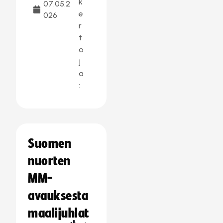
k
07.05.2
e
026
r
t
o
j
a
:
Suomen
nuorten
MM-
avauksesta
maalijuhlat