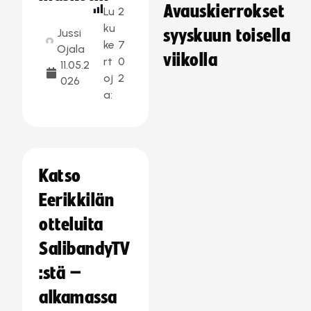
Avauskierrokset
Lu
2
ku
Jussi
syyskuun toisella
ke
7
Ojala
viikolla
rt
0
11.05.2
oj
2
026
a:
Katso
Eerikkilän
otteluita
SalibandyTV
:stä –
alkamassa