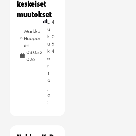
keskeiset
muutokset
L
4
u
Markku
k
0
Huopon
u
6
en
k
4
08.05.2
e
026
r
t
o
j
a
: