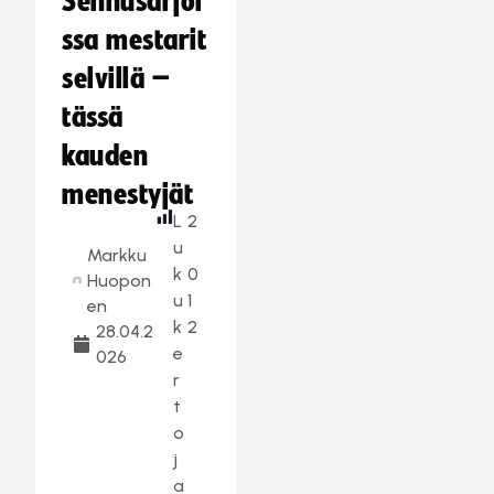
Sennusarjoi
ssa mestarit
selvillä –
tässä
kauden
menestyjät
L
2
u
Markku
k
0
Huopon
u
1
en
k
2
28.04.2
e
026
r
t
o
j
a