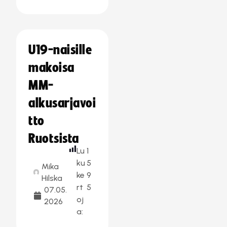
U19-naisille
makoisa
MM-
alkusarjavoi
tto
Ruotsista
Lu
1
ku
5
Mika
ke
9
Hilska
rt
5
07.05.
oj
2026
a: