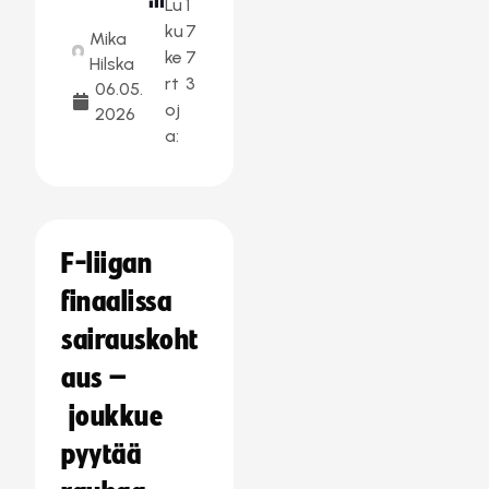
Lu
1
ku
7
Mika
ke
7
Hilska
rt
3
06.05.
oj
2026
a:
F-liigan
finaalissa
sairauskoht
aus –
joukkue
pyytää