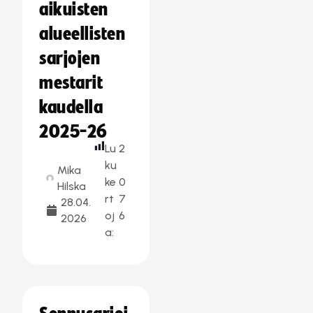
aikuisten
alueellisten
sarjojen
mestarit
kaudella
2025-26
Lu
2
ku
Mika
ke
0
Hilska
rt
7
28.04.
oj
6
2026
a: