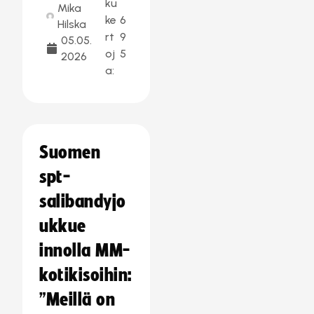
ku
Mika
ke
6
Hilska
rt
9
05.05.
oj
5
2026
a:
Suomen
spt-
salibandyjo
ukkue
innolla MM-
kotikisoihin:
”Meillä on