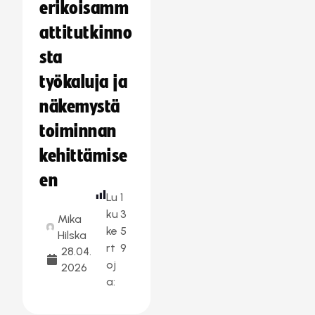
erikoisamm
attitutkinno
sta
työkaluja ja
näkemystä
toiminnan
kehittämise
en
Lu
1
ku
3
Mika
ke
5
Hilska
rt
9
28.04.
oj
2026
a: