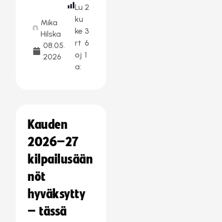
Lu
2
ku
Mika
ke
3
Hilska
rt
6
08.05.
oj
1
2026
a:
Kauden
2026–27
kilpailusään
nöt
hyväksytty
– tässä