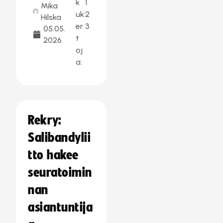
k
1
Mika
uk
2
Hilska
er
3
05.05.
t
2026
oj
a:
Rekry:
Salibandylii
tto hakee
seuratoimin
nan
asiantuntija