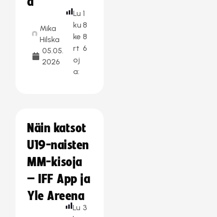
a
Lu
1
ku
8
Mika
ke
8
Hilska
rt
6
05.05.
oj
2026
a:
Näin katsot
U19-naisten
MM-kisoja
– IFF App ja
Yle Areena
Lu
3