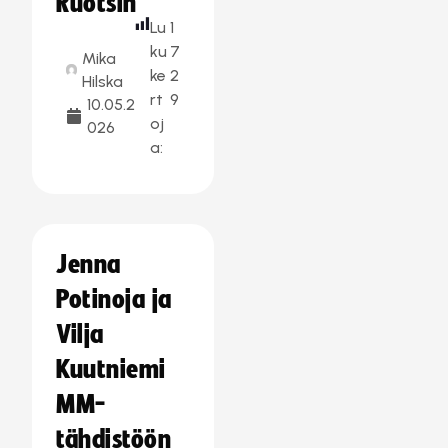
Ruotsin
Lu
1
ku
7
Mika
ke
2
Hilska
rt
9
10.05.2
oj
026
a:
Jenna
Potinoja ja
Vilja
Kuutniemi
MM-
tähdistöön