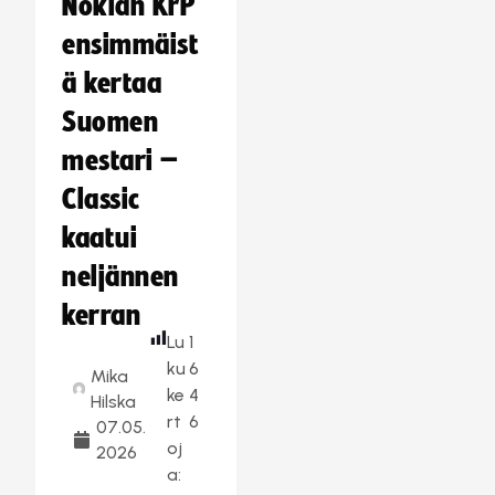
Nokian KrP
ensimmäist
ä kertaa
Suomen
mestari –
Classic
kaatui
neljännen
kerran
Lu
1
ku
6
Mika
ke
4
Hilska
rt
6
07.05.
oj
2026
a: