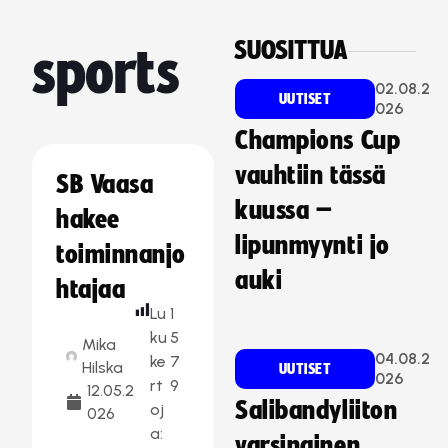
SUOSITTUA
sports
02.08.2
UUTISET
026
Champions Cup
vauhtiin tässä
SB Vaasa
kuussa –
hakee
lipunmyynti jo
toiminnanjo
auki
htajaa
Lu
1
ku
5
Mika
04.08.2
ke
7
Hilska
UUTISET
026
rt
9
12.05.2
Salibandyliiton
oj
026
a:
varsinainen