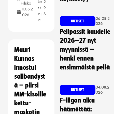
ke
2
Hilska
rt
9
11.05.2
oj
3
026
06.08.2
a:
UUTISET
026
Pelipassit kaudelle
2026–27 nyt
myynnissä –
Mauri
hanki ennen
Kunnas
ensimmäistä peliä
innostui
salibandyst
ä – piirsi
04.08.2
UUTISET
026
MM-kisoille
F-liigan alku
kettu-
häämöttää:
maskotin