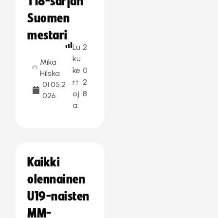
T18-sarjan
Suomen
mestari
Lu
2
ku
Mika
ke
0
Hilska
rt
2
01.05.2
oj
8
026
a:
Kaikki
olennainen
U19-naisten
MM-