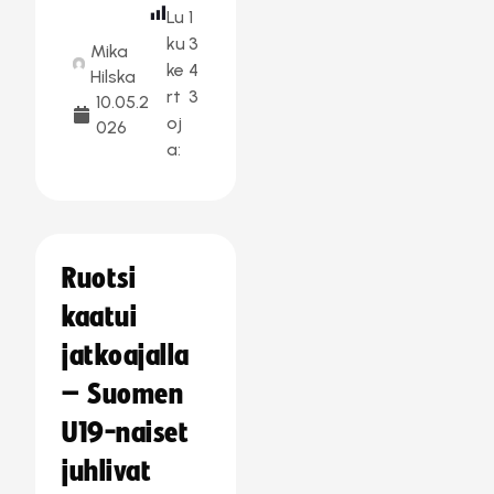
Lu
1
ku
3
Mika
ke
4
Hilska
rt
3
10.05.2
oj
026
a:
Ruotsi
kaatui
jatkoajalla
– Suomen
U19-naiset
juhlivat