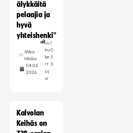
älykkäitä
pelaajia ja
hyvä
yhteishenki”
Lu
1
ku
0
Mika
ke
5
Hilska
rt
3
04.05.
oj
2026
a:
Kalvolan
Keihäs on