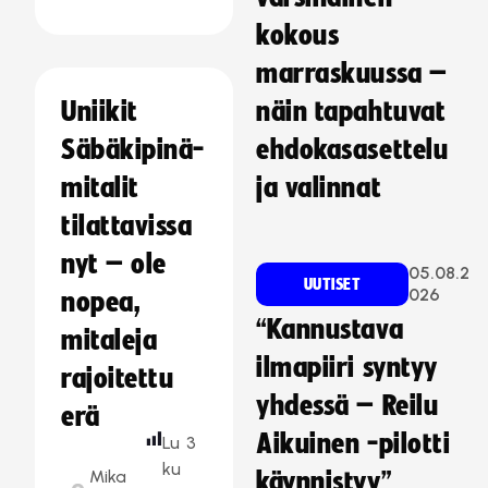
kokous
marraskuussa –
Uniikit
näin tapahtuvat
Säbäkipinä-
ehdokasasettelu
mitalit
ja valinnat
tilattavissa
nyt – ole
05.08.2
UUTISET
026
nopea,
“Kannustava
mitaleja
ilmapiiri syntyy
rajoitettu
yhdessä – Reilu
erä
Aikuinen -pilotti
Lu
3
ku
Mika
käynnistyy”