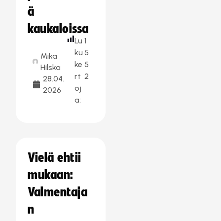
ä
kaukaloissa
Lu
1
ku
5
Mika
ke
5
Hilska
rt
2
28.04.
oj
2026
a:
Vielä ehtii
mukaan:
Valmentaja
n