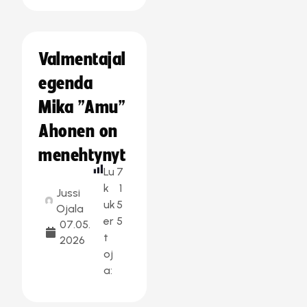
Valmentajal
egenda
Mika ”Amu”
Ahonen on
menehtynyt
Lu
7
k
1
Jussi
uk
5
Ojala
er
5
07.05.
t
2026
oj
a: