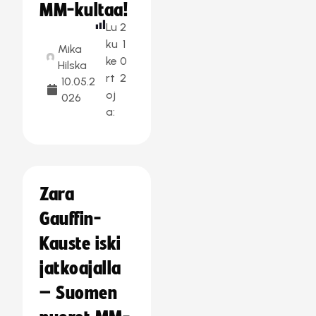
MM-kultaa!
Lu
2
ku
1
Mika
ke
0
Hilska
rt
2
10.05.2
oj
026
a:
Zara
Gauffin-
Kauste iski
jatkoajalla
– Suomen