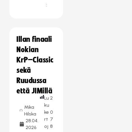
:
Illan finaali
Nokian
KrP–Classic
sekä
Ruudussa
että JIMillä
Lu
2
ku
Mika
ke
0
Hilska
rt
7
28.04.
oj
8
2026