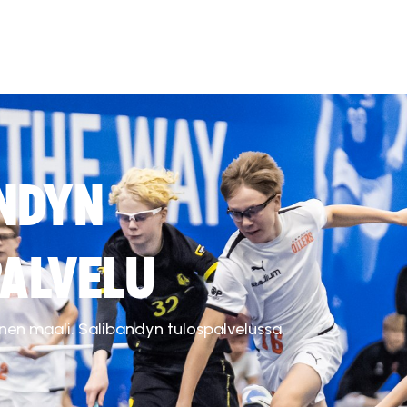
NDYN
ALVELU
inen maali. Salibandyn tulospalvelussa.