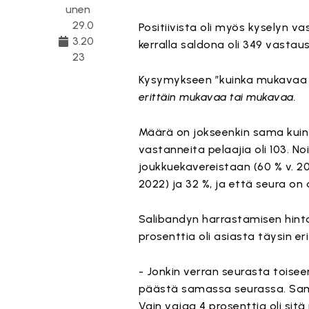
unen
29.0
Positiivista oli myös kyselyn va
3.20
kerralla saldona oli 349 vastau
23
Kysymykseen ”kuinka mukavaa se
erittäin mukavaa tai mukavaa.
Määrä on jokseenkin sama kuin
vastanneita pelaajia oli 103. N
joukkuekavereistaan (60 % v. 202
2022) ja 32 %, ja että seura on
Salibandyn harrastamisen hintaa
prosenttia oli asiasta täysin e
- Jonkin verran seurasta toiseen
päästä samassa seurassa. Sama
Vain vajaa 4 prosenttia oli sit