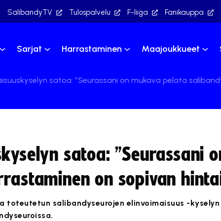
SalibandyTV
Tulospalvelu
F-liiga
Fanikauppa
Sarjat
Harrastaminen
Maajoukkueet
aisuuskyselyn satoa: ”Seurassani on mukava pelata saliband
skyselyn satoa: ”Seurassani 
rrastaminen on sopivan hinta
a toteutetun salibandyseurojen elinvoimaisuus -kyselyn
andyseuroissa.