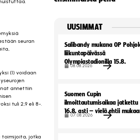
muistuttaa.
UUSIMMAT
kemyksiä
sestään seuran
Salibandy mukana OP Pohjol
ita,
liikuntapäivässä
Olympiastadionilla 15.8.
08.08.2026
ksi (1) voidaan
dyseurojen
anat annettiin
Suomen Cupin
misen
ilmoittautumisaikaa jatkettu
i tuli 2,9 eli 8-.
16.8. asti – vielä ehtii muka
07.08.2026
 toimijoita, jotka