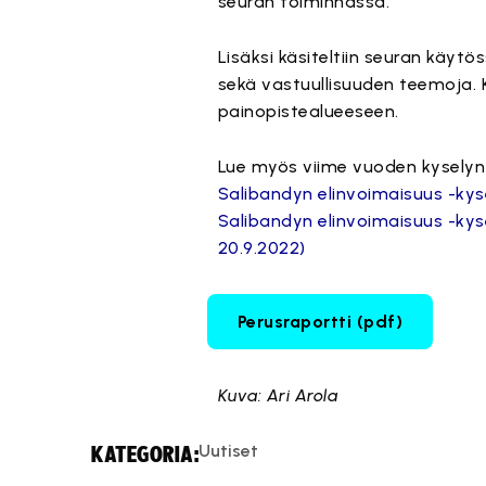
seuran toiminnassa.
Lisäksi käsiteltiin seuran käyt
sekä vastuullisuuden teemoja
painopistealueeseen.
Lue myös viime vuoden kyselyn 
Salibandyn elinvoimaisuus -kyse
Salibandyn elinvoimaisuus -kys
20.9.2022)
Perusraportti (pdf)
Kuva: Ari Arola
Uutiset
KATEGORIA: