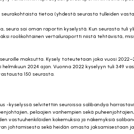
 seurakohtaista tietoa (yhdestä seurasta tulleiden vas
ta, seura sai oman raportin kyselystä. Kun seurasta tuli y
isäksi roolikohtainen vertailuraportti niistä tehtävistä, m
n seuroille maksutta. Kysely toteutetaan joka vuosi 2022–
i helmikuun 2024 ajan. Vuonna 2022 kyselyyn tuli 349 va
vastausta 150 seurasta.
s -kyselyssä selvitettiin seuroissa salibandya harrastavi
eenjohtajien, pelaajien vanhempien sekä puheenjohtajien,
uiden vastuuhenkilöiden kokemuksia ja näkemyksiä saliba
ran johtamisesta sekä heidän omasta jaksamisestaan ja