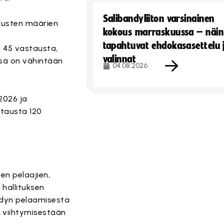
Salibandyliiton varsinainen
tausten määrien
kokous marraskuussa – näin
tapahtuvat ehdokasasettelu 
li 45 vastausta,
valinnat
issä on vähintään
04.08.2026
2026 ja
stausta 120
en pelaajien,
 hallituksen
ndyn pelaamisesta
 viihtymisestään