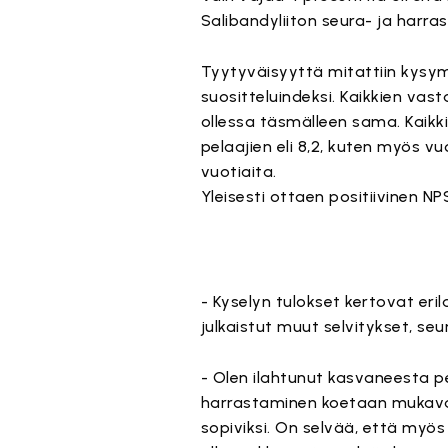
Salibandyliiton seura- ja harr
Tyytyväisyyttä mitattiin kysy
suositteluindeksi. Kaikkien vast
ollessa täsmälleen sama. Kaikk
pelaajien eli 8,2, kuten myös vu
vuotiaita.
Yleisesti ottaen positiivinen NPS
- Kyselyn tulokset kertovat eri
julkaistut muut selvitykset, se
- Olen ilahtunut kasvaneesta pe
harrastaminen koetaan mukavak
sopiviksi. On selvää, että myös