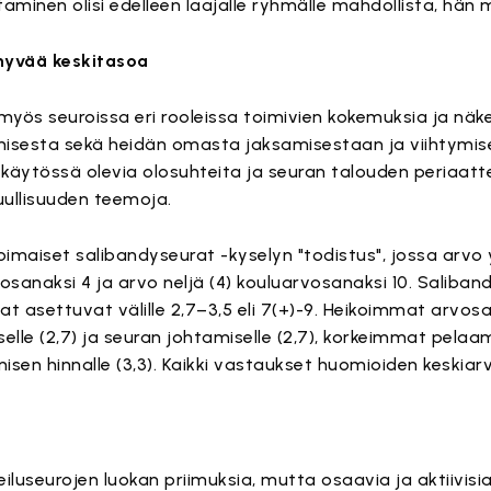
staminen olisi edelleen laajalle ryhmälle mahdollista, hän 
 hyvää keskitasoa
 myös seuroissa eri rooleissa toimivien kokemuksia ja nä
isesta sekä heidän omasta jaksamisestaan ja viihtymi
 käytössä olevia olosuhteita ja seuran talouden periaatte
ullisuuden teemoja.
imaiset salibandyseurat -kyselyn "todistus", jossa arvo y
osanaksi 4 ja arvo neljä (4) kouluarvosanaksi 10. Saliban
t asettuvat välille 2,7–3,5 eli 7(+)-9. Heikoimmat arvos
le (2,7) ja seuran johtamiselle (2,7), korkeimmat pelaa
sen hinnalle (3,3). Kaikki vastaukset huomioiden keskiarvoks
iluseurojen luokan priimuksia, mutta osaavia ja aktiivisia