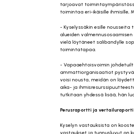
tarjoavat toimintaympäristössään
toimintaa eri-ikäisille ihmisille, 
- Kyselyssäkin esille noussei
alueiden valmennusosaamisen k
vielä löytäneet salibandylle s
toimintatapaa.
- Vapaaehtoisvoimin johdetuil
ammattiorganisaatiot pystyvät
voisi nousta, meidän on löyde
aika- ja ihmisresurssipuutteesta
tutkitaan yhdessä lisää, hän lu
Perusraportti ja vertailuraporti
Kyselyn vastauksista on kooste
vastaukset ja tunnusluvut on kä