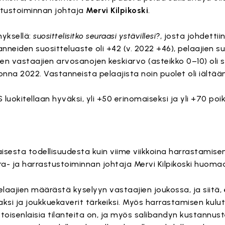
astustoiminnan johtaja
Mervi Kilpikoski
.
myksellä:
suosittelisitko seuraasi ystävillesi?
, josta johdettii
anneiden suositteluaste oli +42 (v. 2022 +46), pelaajien s
ien vastaajien arvosanojen keskiarvo (asteikko 0–10) oli
onna 2022. Vastanneista pelaajista noin puolet oli iältään
 luokitellaan hyväksi, yli +50 erinomaiseksi ja yli +70 poik
laisesta todellisuudesta kuin viime viikkoina harrastamise
ura- ja harrastustoiminnan johtaja Mervi Kilpikoski huoma
laajien määrästä kyselyyn vastaajien joukossa, ja siitä,
si ja joukkuekaverit tärkeiksi. Myös harrastamisen kul
 toisenlaisia tilanteita on, ja myös salibandyn kustannus