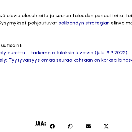
össä olevia olosuhteita ja seuran talouden periaatteita, 
. Kysymykset pohjautuvat
salibandyn strategian
elinvoima
uutisointi:
ly purettu – tarkempia tuloksia luvassa (julk. 9.9.2022)
ely: Tyytyväisyys omaa seuraa kohtaan on korkealla tasol
JAA: