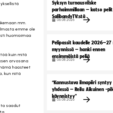
Syksyn turnausvilske
yksellistä
parhaimmillaan – katso pelit
SalibandyTV:stä
06.08.2026
 tukemaan mm.
kulmasta emme ole
västi huomioimaa
Pelipassit kaudelle 2026–27
myynnissä – hanki ennen
töä kuin mitä
ensimmäistä peliä
06.08.2026
uksen arvosana
a nämä haasteet
, kun niitä
“Kannustava ilmapiiri syntyy
yhdessä – Reilu Aikuinen -pil
käynnistyy”
05.08.2026
ista saadut
ta.