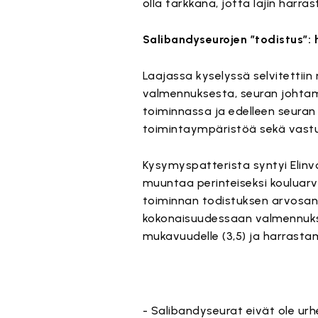
olla tarkkana, jotta lajin harra
Salibandyseurojen ”todistus”:
Laajassa kyselyssä selvitettiin
valmennuksesta, seuran johtam
toiminnassa ja edelleen seuran
toimintaympäristöä sekä vastu
Kysymyspatterista syntyi Elinvo
muuntaa perinteiseksi kouluarv
toiminnan todistuksen arvosana
kokonaisuudessaan valmennuksel
mukavuudelle (3,5) ja harrastami
- Salibandyseurat eivät ole urhe