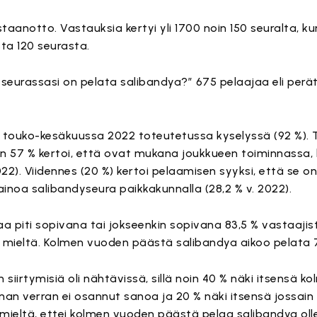
staanotto. Vastauksia kertyi yli 1700 noin 150 seuralta, k
sta 120 seurasta.
urassasi on pelata salibandya?” 675 pelaajaa eli peräti
 touko-kesäkuussa 2022 toteutetussa kyselyssä (92 %). T
oin 57 % kertoi, että ovat mukana joukkueen toiminnassa,
2). Viidennes (20 %) kertoi pelaamisen syyksi, että se on e
 ainoa salibandyseura paikkakunnalla (28,2 % v. 2022).
 piti sopivana tai jokseenkin sopivana 83,5 % vastaajist
ri mieltä. Kolmen vuoden päästä salibandya aikoo pelata 
 siirtymisiä oli nähtävissä, sillä noin 40 % näki itsensä 
n verran ei osannut sanoa ja 20 % näki itsensä jossain
ä mieltä, ettei kolmen vuoden päästä pelaa salibandya ol