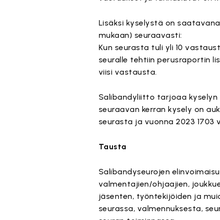
Lisäksi kyselystä on saatavana
mukaan) seuraavasti:
Kun seurasta tuli yli 10 vastaus
seuralle tehtiin perusraportin l
viisi vastausta.
Salibandyliitto tarjoaa kysely
seuraavan kerran kysely on auk
seurasta ja vuonna 2023 1703 
Tausta
Salibandyseurojen elinvoimaisuu
valmentajien/ohjaajien, joukku
jäsenten, työntekijöiden ja m
seurassa, valmennuksesta, seu