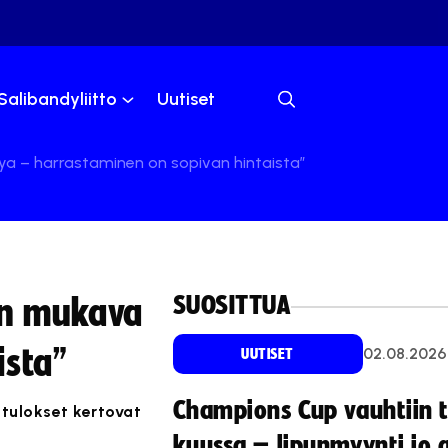
Salibandyliitto
Uutiset
ya – harrastaminen on sopivan hintaista”
SUOSITTUA
on mukava
ista”
02.08.2026
UUTISET
Champions Cup vauhtiin 
 tulokset kertovat
kuussa – lipunmyynti jo 