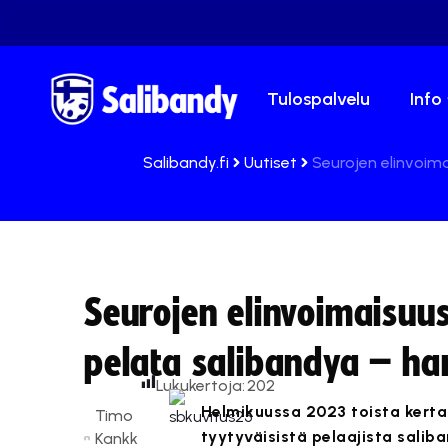
Tulospalvelu
Info
Salibandy.fi
Uutiset
Seurojen elinvoim
Seurojen elinvoimaisuu
pelata salibandya – ha
Lukukertoja:
202
Helmikuussa 2023 toista kerta
Timo
tyytyväisistä pelaajista salib
Kankk