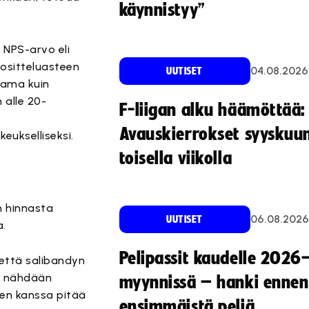
käynnistyy”
n NPS-arvo eli
uositteluasteen
04.08.2026
UUTISET
 sama kuin
 alle 20-
F-liigan alku häämöttää:
Avauskierrokset syyskuu
keukselliseksi.
toisella viikolla
n hinnasta
06.08.2026
UUTISET
a.
Pelipassit kaudelle 2026
 että salibandyn
ut nähdään
myynnissä – hanki ennen
ten kanssa pitää
ensimmäistä peliä