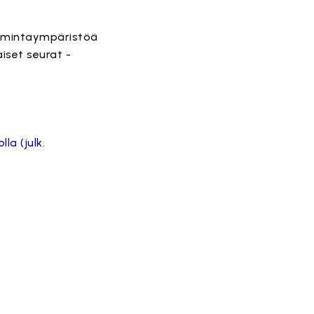
toimintaympäristöä
iset seurat -
la (julk.