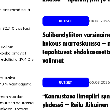
un ensimmäisellä
04.08.2026
UUTISET
 92,7 % vastasi
Salibandyliiton varsinain
kokous marraskuussa – 
uolloin
tapahtuvat ehdokasasette
 koska pitävät
dullista (19,4 % v.
valinnat
a. Kaksi
05.08.2026
UUTISET
70 % vastaajista.
“Kannustava ilmapiiri sy
kolmen vuoden
 muussa seurassa.
yhdessä – Reilu Aikuinen 
lenkaan, toteaa