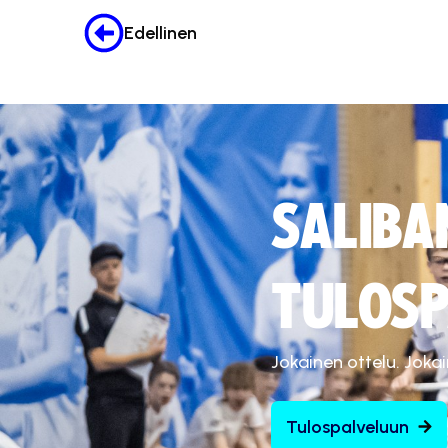
Edellinen
SALIBA
TULOSP
Jokainen ottelu. Joka
Tulospalveluun