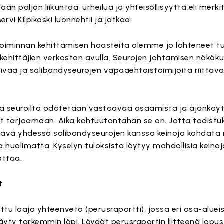
 paljon liikuntaa, urheilua ja yhteisöllisyyttä eli merkit
Mervi Kilpikoski luonnehtii ja jatkaa:
ta toiminnan kehittämisen haasteita olemme jo lähteneet
ehittäjien verkoston avulla. Seurojen johtamisen näkö
opivaa ja salibandyseurojen vapaaehtoistoimijoita riittä
ta seuroilta odotetaan vastaavaa osaamista ja ajankäyt
 tarjoamaan. Aika kohtuutontahan se on. Jotta todist
ttävä yhdessä salibandyseurojen kanssa keinoja kohdat
 huolimatta. Kyselyn tuloksista löytyy mahdollisia keinoja
ottaa.
t
ttu laaja yhteenveto (perusraportti), jossa eri osa-alue
yty tarkemmin läpi. Löydät perusraportin liitteenä lopus