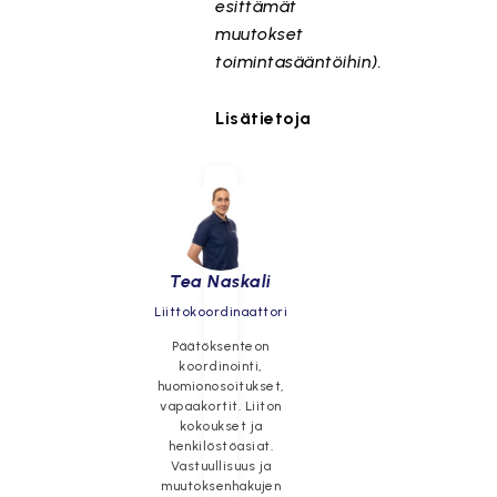
esittämät
muutokset
toimintasääntöihin).
Lisätietoja
Tea Naskali
Liittokoordinaattori
Päätöksenteon
koordinointi,
huomionosoitukset,
vapaakortit. Liiton
kokoukset ja
henkilöstöasiat.
Vastuullisuus ja
muutoksenhakujen