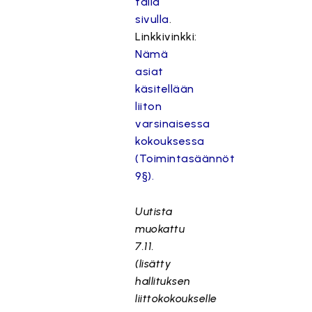
tällä
sivulla
.
Linkkivinkki:
Nämä
asiat
käsitellään
liiton
varsinaisessa
kokouksessa
(Toimintasäännöt
9§).
Uutista
muokattu
7.11.
(lisätty
hallituksen
liittokokoukselle