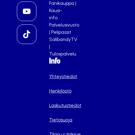
Fanikauppa
|
Kausi-
info
Palvelusivusto
|
Pelipassit
SalibandyTV
|
Tulospalvelu
Info
Yhteystiedot
Henkilöstö
Laskutustiedot
Tietosuoja
Tilaa uutiskirje