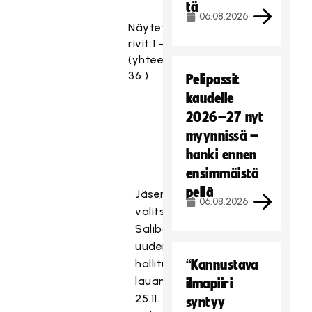
tä
06.08.2026
Näytetään
rivit 1 - 10
(yhteensä
36 )
Pelipassit
kaudelle
❮
2026–27 nyt
1
myynnissä –
❯
hanki ennen
ensimmäistä
peliä
Jäsenistö
06.08.2026
valitsee
Salibandyliitolle
uuden
hallituksen
“Kannustava
lauantaina
ilmapiiri
25.11.
syntyy