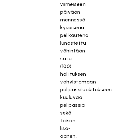
viimeiseen
päivään
mennessä
kyseisenä
pelikautena
lunastettu
vähintään
sata
(100)
hallituksen
vahvistamaan
pelipassiluokitukseen
kuuluvaa
pelipassia
sekä
toisen
lisä-
äänen,