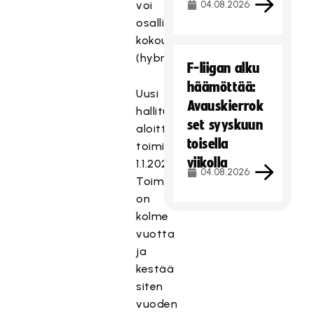
voi
04.08.2026
osallistua
kokoukseen
(hybridimalli).
F-liigan alku
häämöttää:
Uusi
Avauskierrok
hallitus
set syyskuun
aloittaa
toisella
toimintansa
viikolla
1.1.2024.
04.08.2026
Toimikausi
on
kolme
vuotta
ja
kestää
siten
vuoden