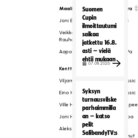
Maalivahdit
seura
Suomen
Cupin
Joni Eskelinen
2006
OLS
ilmoittautumi
Veikko
2006
TPS
saikaa
Rauhanen
jatkettu 16.8.
asti – vielä
Aapo Seppälä
2007
SaiPa
ehtii mukaan
07.08.2026
Kenttäpelaajat
Viljami Engman
2006
Classic
Syksyn
Eino Hannula
2006
Classic
turnausvilske
Ville Heiska
2006
Happee
parhaimmilla
an – katso
Joni Hiltunen
2006
Josba
pelit
Aleksi Hono
2006
FBT
SalibandyTV:s
Karhut