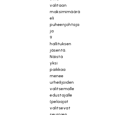
valitaan
maksimimäärä
eli
puheenjohtaja
ja
9
hallituksen
jäsentä.
Näistä
yksi
paikkaa
menee
urheilijoiden
valitsemalle
edustajalle
(pelaajat
valitsevat
seurojen