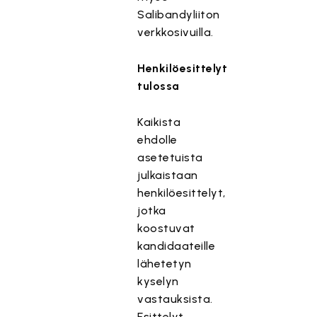
Salibandyliiton
verkkosivuilla.
Henkilöesittelyt
tulossa
Kaikista
ehdolle
asetetuista
julkaistaan
henkilöesittelyt,
jotka
koostuvat
kandidaateille
lähetetyn
kyselyn
vastauksista.
Esittelyt