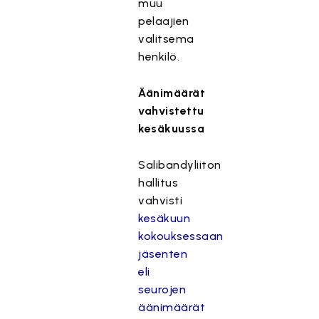
muu
pelaajien
valitsema
henkilö.
Äänimäärät
vahvistettu
kesäkuussa
Salibandyliiton
hallitus
vahvisti
kesäkuun
kokouksessaan
jäsenten
eli
seurojen
äänimäärät