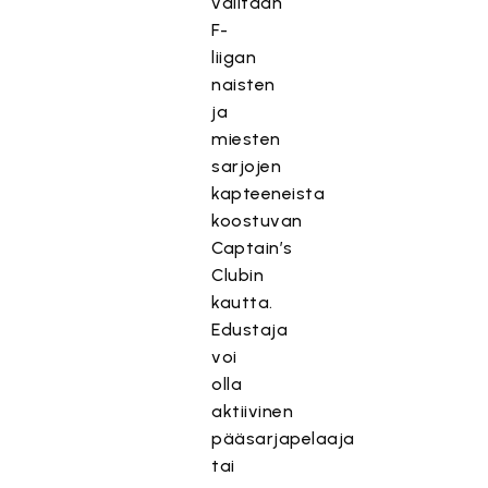
valitaan
F-
liigan
naisten
ja
miesten
sarjojen
kapteeneista
koostuvan
Captain’s
Clubin
kautta.
Edustaja
voi
olla
aktiivinen
pääsarjapelaaja
tai