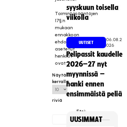
syyskuun toisella
Toimintasääntöjen
viikolla
17§:n
mukaan
ennakkoon
06.08.2
ehdolle
UUTISET
026
asetetut
Pelipassit kaudelle
henkilöt
ovat:
2026–27 nyt
myynnissä –
Näytä
kerralla
hanki ennen
ensimmäistä peliä
riviä
Etsi:
UUSIMMAT