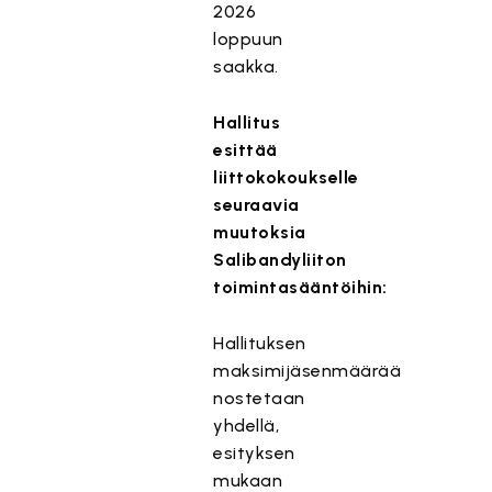
2026
loppuun
saakka.
Hallitus
esittää
liittokokoukselle
seuraavia
muutoksia
Salibandyliiton
toimintasääntöihin:
Hallituksen
maksimijäsenmäärää
nostetaan
yhdellä,
esityksen
mukaan