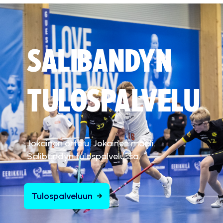
SALIBANDYN
TULOSPALVELU
Jokainen ottelu. Jokainen maali.
Salibandyn tulospalvelussa.
Tulospalveluun