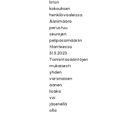
liiton
kokouksen
henkilövaaleissa.
Äänimäärä
perustuu
seurojen
pelipassimääriin
tilanteessa
31.5.2023.
Toimintasääntöjen
mukaisesti
yhden
varsinaisen
äänen
lisäksi
voi
jäsenellä
olla