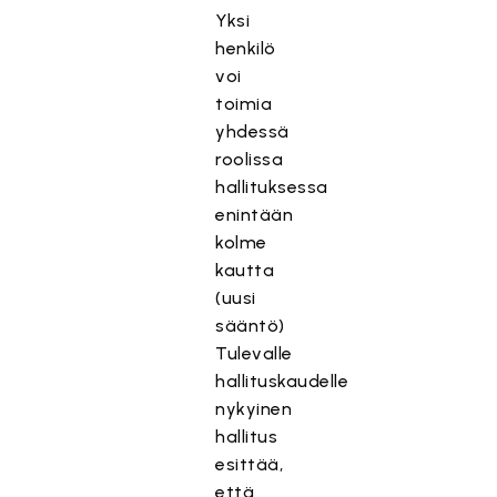
Yksi
henkilö
voi
toimia
yhdessä
roolissa
hallituksessa
enintään
kolme
kautta
(uusi
sääntö)
Tulevalle
hallituskaudelle
nykyinen
hallitus
esittää,
että