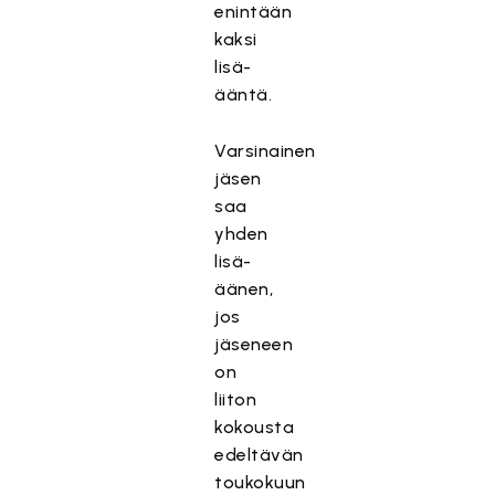
enintään
kaksi
lisä-
ääntä.
Varsinainen
jäsen
saa
yhden
lisä-
äänen,
jos
jäseneen
on
liiton
kokousta
edeltävän
toukokuun