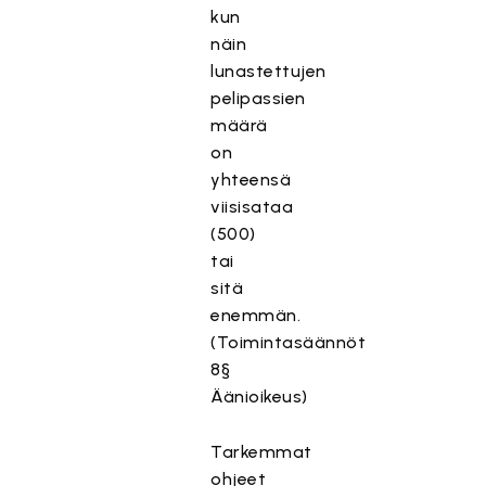
kun
näin
lunastettujen
pelipassien
määrä
on
yhteensä
viisisataa
(500)
tai
sitä
enemmän.
(Toimintasäännöt
8§
Äänioikeus)
Tarkemmat
ohjeet