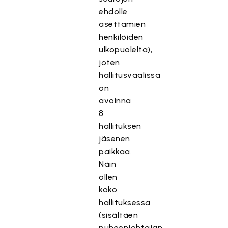
ehdolle
asettamien
henkilöiden
ulkopuolelta),
joten
hallitusvaalissa
on
avoinna
8
hallituksen
jäsenen
paikkaa.
Näin
ollen
koko
hallituksessa
(sisältäen
puheenjohtajan,