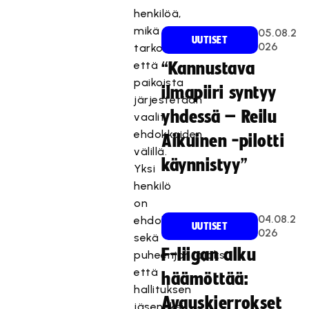
henkilöä,
mikä
05.08.2
UUTISET
026
tarkoittaa,
että
“Kannustava
paikoista
ilmapiiri syntyy
järjestetään
yhdessä – Reilu
vaalit
ehdokkaiden
Aikuinen -pilotti
välillä.
käynnistyy”
Yksi
henkilö
on
04.08.2
ehdolla
UUTISET
026
sekä
F-liigan alku
puheenjohtajaksi
että
häämöttää:
hallituksen
Avauskierrokset
jäseneksi.