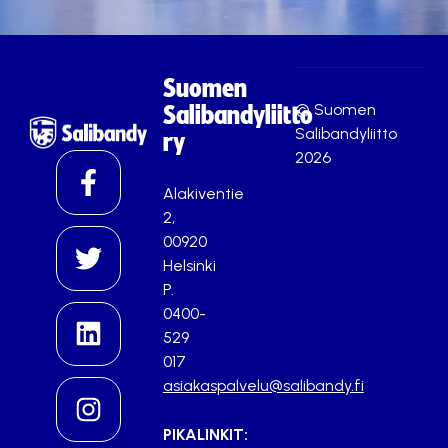
Suomen
© Suomen
Salibandyliitto
Salibandyliitto
ry
2026
Alakiventie
2,
00920
Helsinki
P.
0400-
529
017
asiakaspalvelu@salibandy.fi
PIKALINKIT: