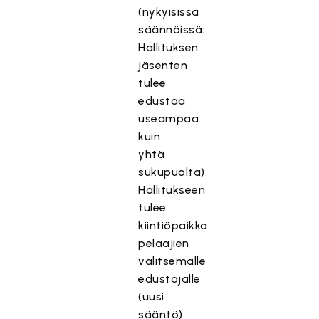
(nykyisissä
säännöissä:
Hallituksen
jäsenten
tulee
edustaa
useampaa
kuin
yhtä
sukupuolta).
Hallitukseen
tulee
kiintiöpaikka
pelaajien
valitsemalle
edustajalle
(uusi
sääntö)