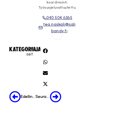
koordinointi.
Työsuojeluvaltuutettu.
040 504 6365
tea.naskali@sali
bandy.fi
Uuti
KATEGORIA:
JAA:
set
Edellinen
Seuraava