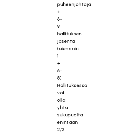
puheenjohtaja
+
6-
9
hallituksen
jäsentä
(aiemmin
1
+
6-
8)
Hallituksessa
voi
olla
yhtä
sukupuolta
enintään
2/3