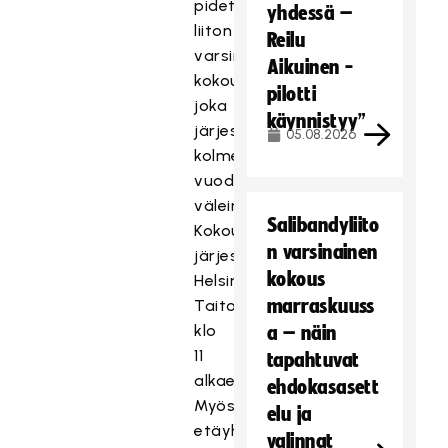
pidettävässä
yhdessä –
liiton
Reilu
varsinaisessa
Aikuinen -
kokouksessa,
pilotti
joka
käynnistyy”
järjestetään
05.08.2026
kolmen
vuoden
välein.
Salibandyliito
Kokous
n varsinainen
järjestetään
kokous
Helsingissä
marraskuuss
Taitotalossa
klo
a – näin
11
tapahtuvat
alkaen.
ehdokasasett
Myös
elu ja
etäyhteydellä
valinnat