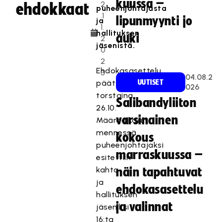
kuussa –
2
ehdokkaat
puheenjohtajasta
.1
lipunmyynti jo
ja
1.
hallituksen
auki
2
jäsenistä.
0
2
Ehdokasasettelu
3
04.08.2
päättyi
UUTISET
026
torstaina
Salibandyliiton
26.10.
varsinainen
Määräaikaan
mennessä
kokous
puheenjohtajaksi
marraskuussa –
esitettiin
kahta
näin tapahtuvat
ja
ehdokasasettelu
hallituksen
ja valinnat
jäseniksi
16:ta