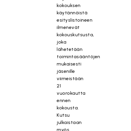
kokouksen
käytännöistä
esityslistoineen
ilmenevät
kokouskutsusta,
joka
lähetetään
toimintasääntöjen
mukaisesti
jäsenille
viimeistään
21
vuorokautta
ennen
kokousta.
Kutsu
julkaistaan
myös