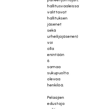
hallitusvaaleissa
valittavat
hallituksen
jäsenet
sekä
urheilijajäsenen)
voi
olla
enintään
6
samaa
sukupuolta
olevaa
henkilöä.
Pelaajien
edustaja