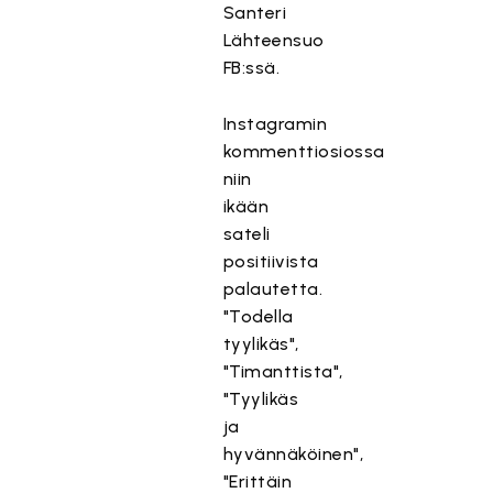
Santeri
Lähteensuo
FB:ssä.
Instagramin
kommenttiosiossa
niin
ikään
sateli
positiivista
palautetta.
"Todella
tyylikäs",
"Timanttista",
"Tyylikäs
ja
T
hyvännäköinen",
ä
"Erittäin