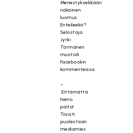
Menestyksekkään
näköinen
luomus.
Enteileekö?
Selostaja
Jyrki
Törmänen
muotoili
Facebookin
kommenteissa.
–
Eittämättä
hieno
paita!
Tiivisti
puolestaan
mediamies