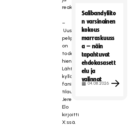
reaktioita.
Salibandyliito
n varsinainen
–
kokous
Uusi
marraskuuss
pelipaita
on
a – näin
todella
tapahtuvat
hieno!
ehdokasasett
Lähtee
elu ja
kyllä
valinnat
04.08.2026
fanipaita
tilaukseen,
Jere
Elo
kirjoitti
X:ssä.