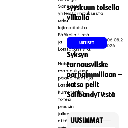
Sanomien
syyskuun toisella
yhteistoimituksesta
viikolla
sekä
lajimedioista
Pääkallo.fi:stä
06.08.2
ja
UUTISET
026
Loistocastista.
Syksyn
Naisten
turnausvilske
maajoukkuen
parhaimmillaan –
päävalmentaja
katso pelit
Lasse
Kurronenkin
SalibandyTV:stä
totesi
pressin
jälkeen,
UUSIMMAT
että
taisi