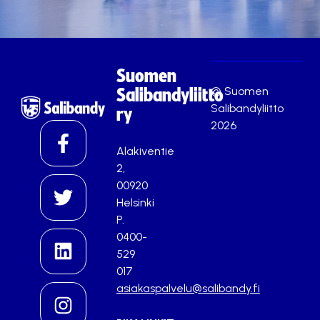
Suomen
© Suomen
Salibandyliitto
Salibandyliitto
ry
2026
Alakiventie
2,
00920
Helsinki
P.
0400-
529
017
asiakaspalvelu@salibandy.fi