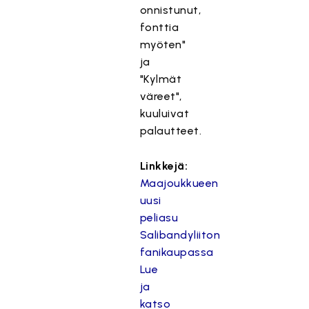
m
onnistunut,
ä
fonttia
s
myöten"
i
ja
s
"Kylmät
ä
väreet",
l
kuuluivat
t
palautteet.
ö
o
n
Linkkejä:
e
Maajoukkueen
s
uusi
t
peliasu
e
Salibandyliiton
t
fanikaupassa
t
Lue
y
ja
,
katso
k