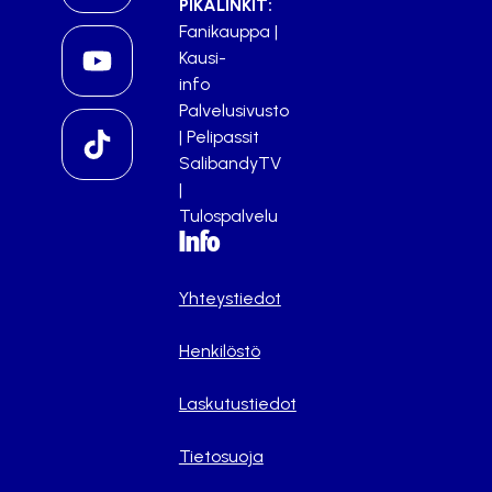
PIKALINKIT:
Fanikauppa
|
Kausi-
info
Palvelusivusto
|
Pelipassit
SalibandyTV
|
Tulospalvelu
Info
Yhteystiedot
Henkilöstö
Laskutustiedot
Tietosuoja