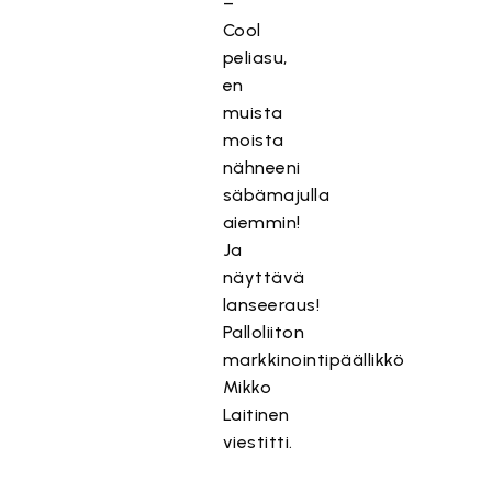
–
Cool
peliasu,
en
muista
moista
nähneeni
säbämajulla
aiemmin!
Ja
näyttävä
lanseeraus!
Palloliiton
markkinointipäällikkö
Mikko
Laitinen
viestitti.