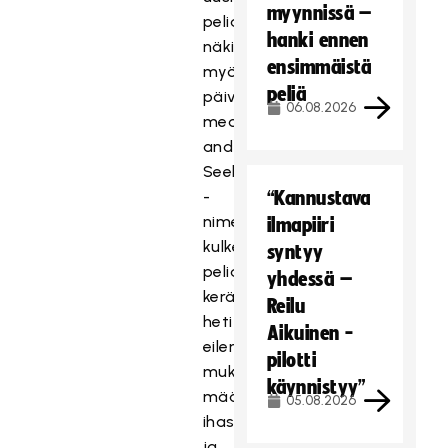
myynnissä –
peliasu
hanki ennen
näki
ensimmäistä
myös
peliä
päivänvalonsa
06.08.2026
mediatilaisuudessa. Hide
and
Seek
-
“Kannustava
nimellä
ilmapiiri
kulkeva
syntyy
peliasu
yhdessä –
keräsikin
Reilu
heti
Aikuinen -
eilen
pilotti
mukavan
käynnistyy”
määrän
05.08.2026
ihastelua
ja