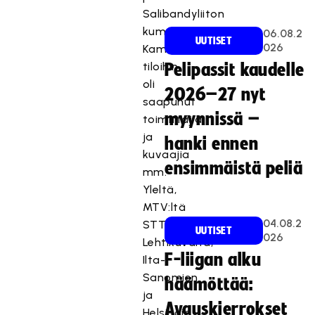
Salibandyliiton
kumppanin
06.08.2
UUTISET
026
Kamuxin
tiloihin
Pelipassit kaudelle
oli
2026–27 nyt
saapunut
myynnissä –
toimittajia
ja
hanki ennen
kuvaajia
ensimmäistä peliä
mm.
Yleltä,
MTV:ltä
04.08.2
STT:ltä,
UUTISET
026
Lehtikuvalta,
F-liigan alku
Ilta-
Sanomien
häämöttää:
ja
Avauskierrokset
Helsingin