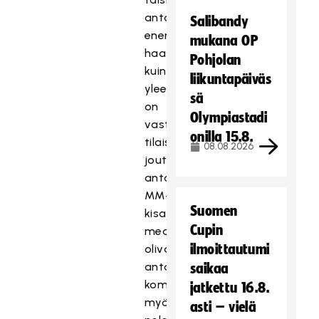
antaa
Salibandy
enemmän
mukana OP
haastatteluja
Pohjolan
kuin
liikuntapäiväs
yleensä
sä
on
Olympiastadi
vastaavissa
onilla 15.8.
tilaisuuksissa
08.08.2026
joutunut
antamaan.
MM-
Suomen
kisajoukkueesta
Cupin
medialle
ilmoittautumi
olivat
antamassa
saikaa
kommentteja
jatkettu 16.8.
myös
asti – vielä