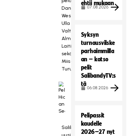
pelaajat
ehtii mukaan
07.08.2026
Daniela
Westerlund,
Ulla
Valtola,
Syksyn
Alma
turnausvilske
Laitila
parhaimmilla
sekä
an – katso
Miisa
pelit
Turunen.
SalibandyTV:s
tä
06.08.2026
Pelipassit
kaudelle
Salibandymaajoukkueiden
2026–27 nyt
uusi