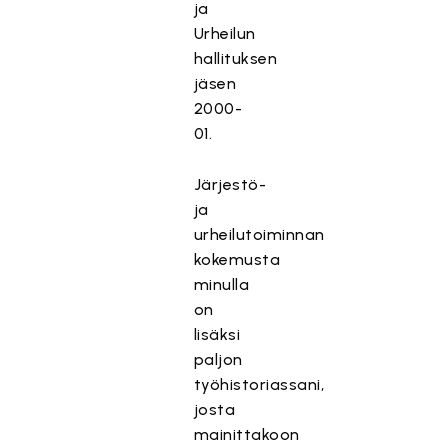
ja
Urheilun
hallituksen
jäsen
2000-
01.
Järjestö-
ja
urheilutoiminnan
kokemusta
minulla
on
lisäksi
paljon
työhistoriassani,
josta
mainittakoon