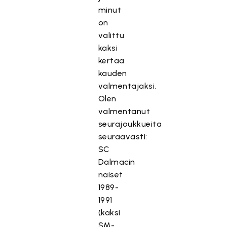
minut
on
valittu
kaksi
kertaa
kauden
valmentajaksi.
Olen
valmentanut
seurajoukkueita
seuraavasti:
SC
Dalmacin
naiset
1989-
1991
(kaksi
SM-