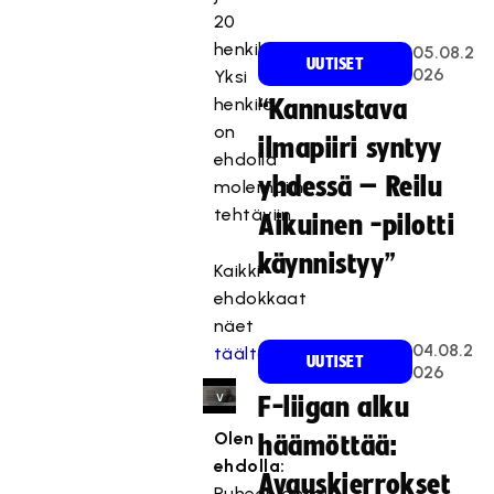
e
20
s
henkilöä.
05.08.2
UUTISET
t
026
Yksi
e
henkilö
“Kannustava
t
on
ilmapiiri syntyy
t
ehdolla
y
yhdessä – Reilu
molempiin
,
tehtäviin.
k
Aikuinen -pilotti
o
käynnistyy”
Kaikki
s
k
ehdokkaat
a
näet
s
04.08.2
täältä.
UUTISET
026
e
v
F-liigan alku
a
Olen
häämöttää:
a
ehdolla:
t
Avauskierrokset
Puheenjohtaja