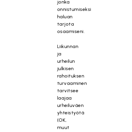
jonka
onnistumiseksi
haluan
tarjota
osaamiseni.
Liikunnan
ja
urheilun
julkisen
rahoituksen
turvaaminen
tarvitsee
laajaa
urheiluväen
yhteistyötä
(OK,
muut