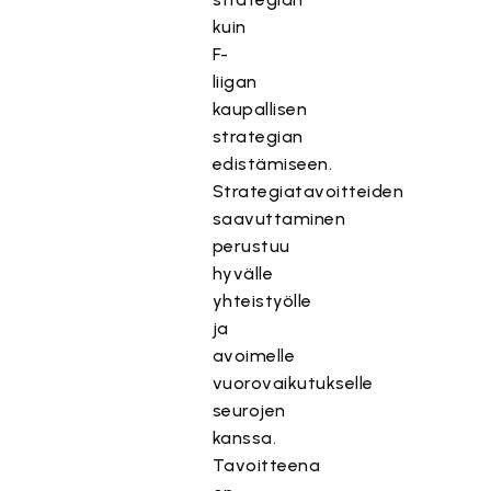
kuin
F-
liigan
kaupallisen
strategian
edistämiseen.
Strategiatavoitteiden
saavuttaminen
perustuu
hyvälle
yhteistyölle
ja
avoimelle
vuorovaikutukselle
seurojen
kanssa.
Tavoitteena