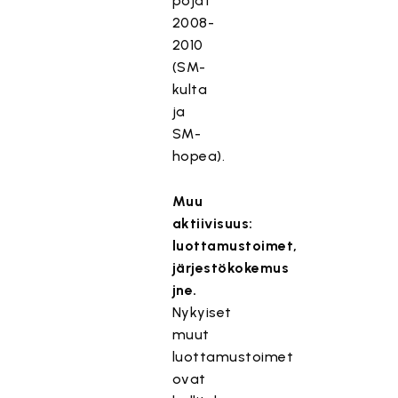
pojat
2008-
2010
(SM-
kulta
ja
SM-
hopea).
Muu
aktiivisuus:
luottamustoimet,
järjestökokemus
jne.
Nykyiset
muut
luottamustoimet
ovat