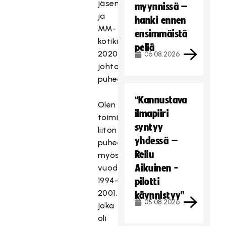
jäsenenä
myynnissä –
ja
hanki ennen
MM-
ensimmäistä
kotikisojen
peliä
2020
06.08.2026
johtoryhmän
puheenjohtajana.
“Kannustava
Olen
ilmapiiri
toiminut
syntyy
liiton
yhdessä –
puheenjohtajana
Reilu
myös
Aikuinen -
vuodet
1994-
pilotti
2001,
käynnistyy”
05.08.2026
joka
oli