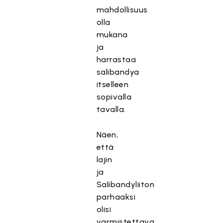
mahdollisuus
olla
mukana
ja
harrastaa
salibandya
itselleen
sopivalla
tavalla.
Näen,
että
lajin
ja
Salibandyliiton
parhaaksi
olisi
varmistettava