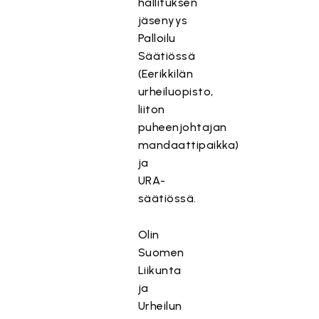
hallituksen
jäsenyys
Palloilu
Säätiössä
(Eerikkilän
urheiluopisto,
liiton
puheenjohtajan
mandaattipaikka)
ja
URA-
säätiössä.
Olin
Suomen
Liikunta
ja
Urheilun