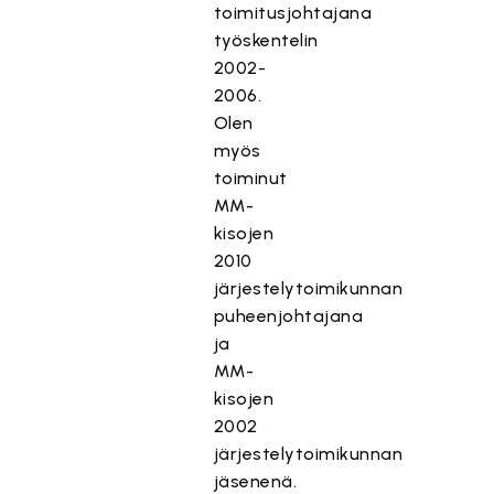
toimitusjohtajana
työskentelin
2002-
2006.
Olen
myös
toiminut
MM-
kisojen
2010
järjestelytoimikunnan
puheenjohtajana
ja
MM-
kisojen
2002
järjestelytoimikunnan
jäsenenä.