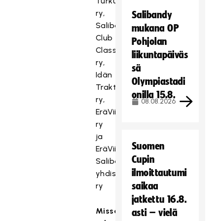
Turku
t
ry,
Salibandy
ä
Salibandy
mukana OP
.
Club
Pohjolan
Hyväksy markkinointievästeet
Classic
liikuntapäiväs
ry,
sä
Idän
Olympiastadi
Traktor
onilla 15.8.
ry,
08.08.2026
EräViikingit
ry
ja
Suomen
EräViikingit
Cupin
Salibandyakatemia
ilmoittautumi
yhdistys
saikaa
ry
jatkettu 16.8.
Missä
asti – vielä