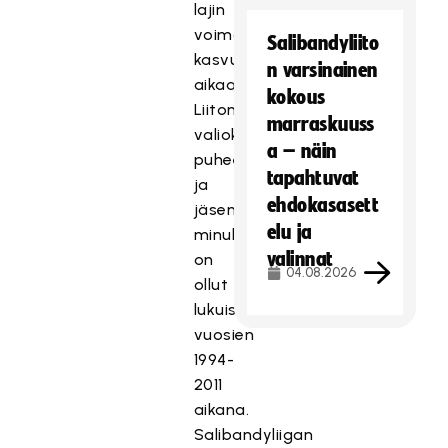
lajin
voimakkaan
Salibandyliito
kasvun
n varsinainen
aikaa.
kokous
Liiton
marraskuuss
valiokuntien
a – näin
puheenjohtajuuksia
tapahtuvat
ja
ehdokasasett
jäsenyyksiä
elu ja
minulla
valinnat
on
04.08.2026
ollut
lukuisia
vuosien
1994-
2011
aikana.
Salibandyliigan