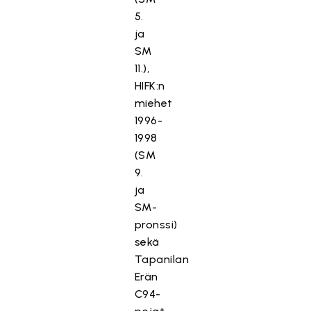
5.
ja
SM
11.),
HIFK:n
miehet
1996-
1998
(SM
9.
ja
SM-
pronssi)
sekä
Tapanilan
Erän
C94-