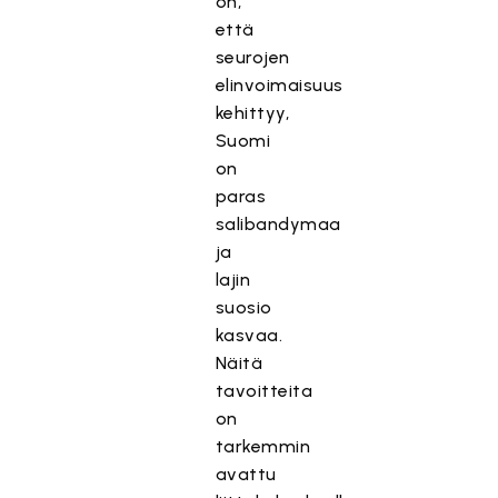
on,
että
seurojen
elinvoimaisuus
kehittyy,
Suomi
on
paras
salibandymaa
ja
lajin
suosio
kasvaa.
Näitä
tavoitteita
on
tarkemmin
avattu