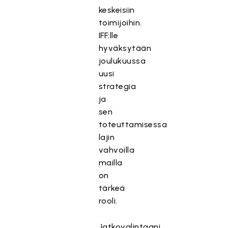
keskeisiin
toimijoihin.
IFF:lle
hyväksytään
joulukuussa
uusi
strategia
ja
sen
toteuttamisessa
lajin
vahvoilla
mailla
on
tärkeä
rooli.
Jatkovalintaani