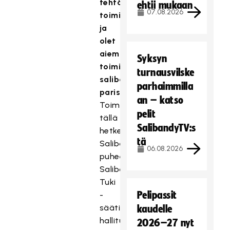
tehtävissä
ehtii mukaan
07.08.2026
toimit
ja
olet
aiemmin
Syksyn
toiminut
turnausvilske
salibandyn
parhaimmilla
parissa?
an – katso
Toimin
pelit
tällä
SalibandyTV:s
hetkellä
tä
Salibandyliiton
06.08.2026
puheenjohtajana,
Salibandyn
Tuki
Pelipassit
-
säätiön
kaudelle
hallituksen
2026–27 nyt