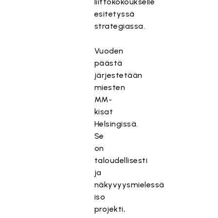
liittokokoukselle
esitetyssä
strategiassa.
Vuoden
päästä
järjestetään
miesten
MM-
kisat
Helsingissä.
Se
on
taloudellisesti
ja
näkyvyysmielessä
iso
projekti,