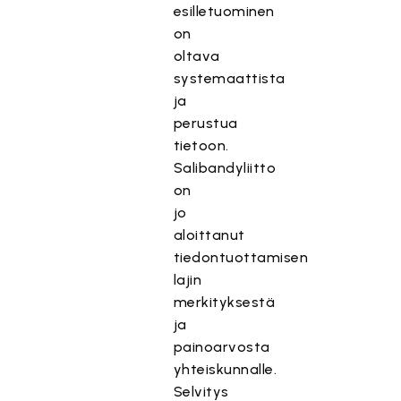
esilletuominen
on
oltava
systemaattista
ja
perustua
tietoon.
Salibandyliitto
on
jo
aloittanut
tiedontuottamisen
lajin
merkityksestä
ja
painoarvosta
yhteiskunnalle.
Selvitys