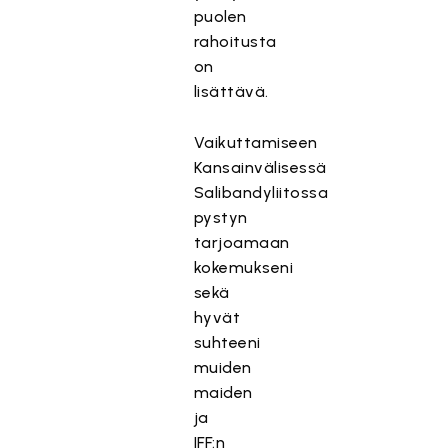
puolen
rahoitusta
on
lisättävä.
Vaikuttamiseen
Kansainvälisessä
Salibandyliitossa
pystyn
tarjoamaan
kokemukseni
sekä
hyvät
suhteeni
muiden
maiden
ja
IFF:n