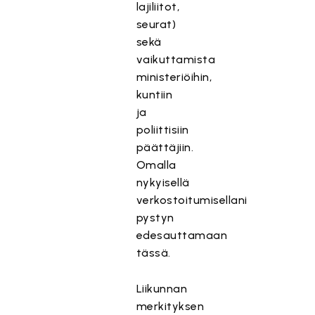
lajiliitot,
seurat)
sekä
vaikuttamista
ministeriöihin,
kuntiin
ja
poliittisiin
päättäjiin.
Omalla
nykyisellä
verkostoitumisellani
pystyn
edesauttamaan
tässä.
Liikunnan
merkityksen