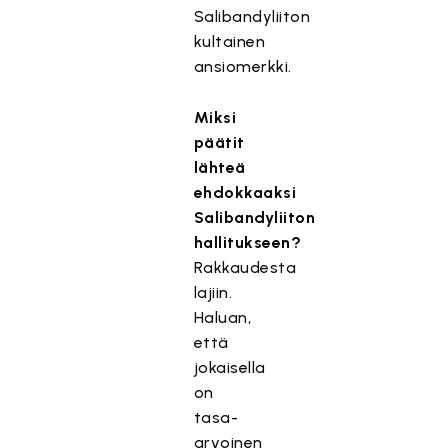
Salibandyliiton
kultainen
ansiomerkki.
Miksi
päätit
lähteä
ehdokkaaksi
Salibandyliiton
hallitukseen?
Rakkaudesta
lajiin.
Haluan,
että
jokaisella
on
tasa-
arvoinen