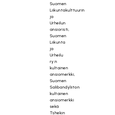
Suomen
Liikuntakulttuurin
ja
Urheilun
ansioristi,
Suomen
Liikunta
ja
Urheilu
ry:n
kultainen
ansiomerkki,
Suomen
Salibandyliiton
kultainen
ansiomerkki
sekä
Tshekin