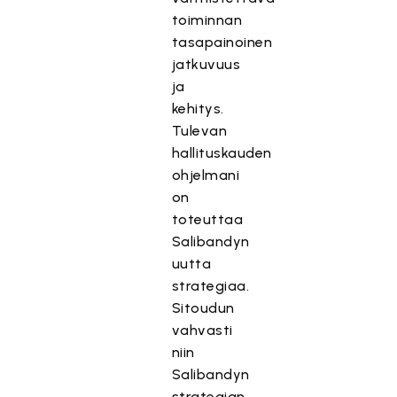
toiminnan
tasapainoinen
jatkuvuus
ja
kehitys.
Tulevan
hallituskauden
ohjelmani
on
toteuttaa
Salibandyn
uutta
strategiaa.
Sitoudun
vahvasti
niin
Salibandyn
strategian