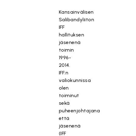
Kansainvälisen
Salibandyliiton
IFF
hallituksen
jäsenenä
toimin
1996-
2014.
IFF:n
valiokunnissa
olen
toiminut
sekä
puheenjohtajana
että
jäsenenä
(IFF