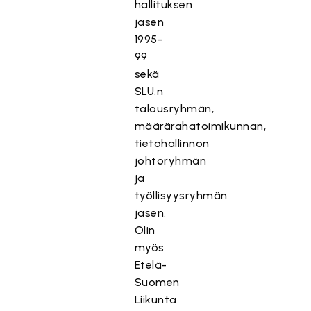
hallituksen
jäsen
1995-
99
sekä
SLU:n
talousryhmän,
määrärahatoimikunnan,
tietohallinnon
johtoryhmän
ja
työllisyysryhmän
jäsen.
Olin
myös
Etelä-
Suomen
Liikunta