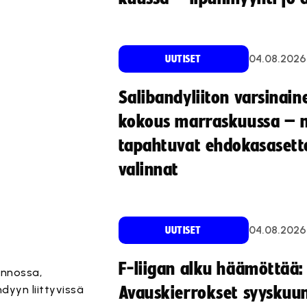
04.08.2026
UUTISET
Salibandyliiton varsinain
kokous marraskuussa – 
tapahtuvat ehdokasasette
valinnat
04.08.2026
UUTISET
F-liigan alku häämöttää:
innossa,
dyyn liittyvissä
Avauskierrokset syyskuu