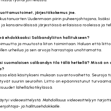
 luottamustoimet, järjestökokemus jne.
kustanuorten Uudenmaan piirin puheenjohtajana, lisäksi 
 ja kansainvälisissä järjestöissä erilaisissa rooleissa ja t
teä ehdokkaaksi Salibandyliiton hallitukseen?
muutta ja muutosta liiton toimintaan. Haluan että liitto
llen urheilua ja sen arvoja harrastajia unohtamatta.
i suomalaisen salibandyn tila tällä hetkellä? Missä on 
a?
sa elää käsitykseni mukaan suvantovaihetta. Seuroja ti
ttyvät suuriin seuroihin. Liitto on epäonnistunut turvaam
suudet lähellä/kotikylässä.
ytyi videoesittelystä. Mahdollisuus videoesittelyyn tarjottiin
enjohtaja- ja hallitusehdokkaille.