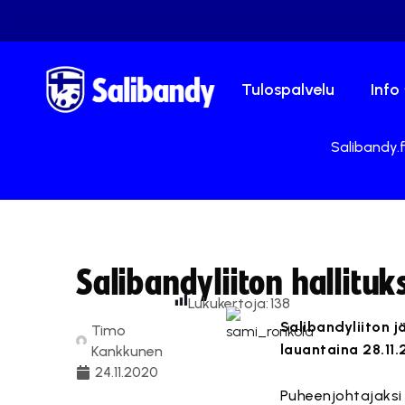
Tulospalvelu
Info
Salibandy.f
Salibandyliiton hallitu
Lukukertoja:
138
Salibandyliiton j
Timo
lauantaina 28.11
Kankkunen
24.11.2020
Puheenjohtajaksi o