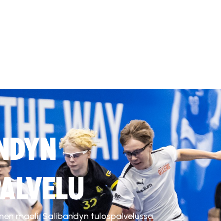
NDYN
ALVELU
inen maali. Salibandyn tulospalvelussa.