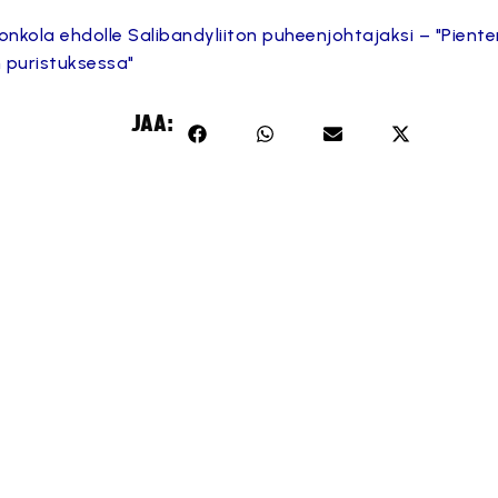
onkola ehdolle Salibandyliiton puheenjohtajaksi – "Pient
 puristuksessa"
JAA: