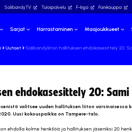
SalibandyTV
Tulospalvelu
F-liiga
Fanikauppa
Sarjat
Harrastaminen
Maajoukkueet
i
Uutiset
Salibandyliiton hallituksen ehdokasesittely 20: 
ksen ehdokasesittely 20: Sami
äsenistö valitsee uuden hallituksen liiton varsinaisessa
.2020. Uusi kokouspaikka on Tampere-talo.
n ehdolla kolme henkilöä ja hallituksen jäseniksi 20 henki