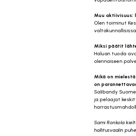
Muu aktiivisuus:
Olen toiminut Kes
valtakunnallisissa
Miksi päätit läh
Haluan tuoda avoi
olennaiseen palve
Mikä on mielestäs
on parannettava
Salibandy Suomes
ja pelaajat keski
harrastusmahdolli
Sami Ronkola kieltä
hallitusvaalin puhe