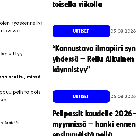
toisella viikolla
olen työskennellyt
ehtävissä.
05.08.2026
UUTISET
“Kannustava ilmapiiri sy
 keskittyy
yhdessä – Reilu Aikuinen 
käynnistyy”
onnistuttu, missä
ppuu pelistä pois
06.08.2026
UUTISET
aan
Pelipassit kaudelle 2026
 kaikille
myynnissä – hanki ennen
ensimmäistä peliä