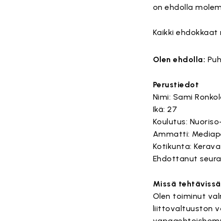
on ehdolla molemp
Kaikki ehdokkaat
Olen ehdolla:
Puh
Perustiedot
Nimi: Sami Ronko
Ikä: 27
Koulutus: Nuoris
Ammatti: Mediap
Kotikunta: Kerava
Ehdottanut seura/
Missä tehtävissä
Olen toiminut val
liittovaltuuston 
vapaaehtoishomm