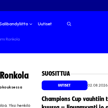
Salibandyliitto
Uutiset
Sami Ronkola
SUOSITTUA
 Ronkola
02.08.2026
UUTISET
 kokouksessa
Champions Cup vauhtiin 
löä. Yksi henkilö
kuussa – lipunmyynti jo 