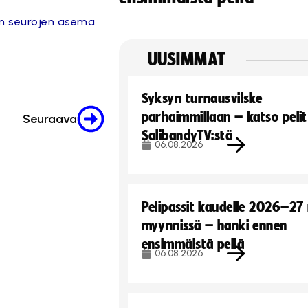
en seurojen asema
UUSIMMAT
Syksyn turnausvilske
parhaimmillaan – katso pelit
Seuraava
SalibandyTV:stä
06.08.2026
Pelipassit kaudelle 2026–27
myynnissä – hanki ennen
ensimmäistä peliä
06.08.2026