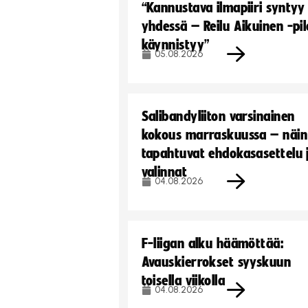
“Kannustava ilmapiiri syntyy
yhdessä – Reilu Aikuinen -pil
käynnistyy”
05.08.2026
Salibandyliiton varsinainen
kokous marraskuussa – näin
tapahtuvat ehdokasasettelu 
valinnat
04.08.2026
F-liigan alku häämöttää:
Avauskierrokset syyskuun
toisella viikolla
04.08.2026