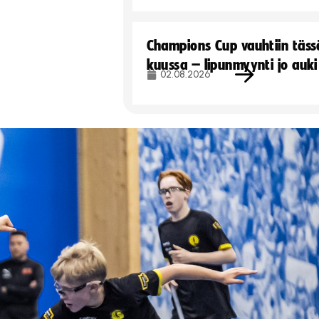
Champions Cup vauhtiin täss
kuussa – lipunmyynti jo auki
02.08.2026