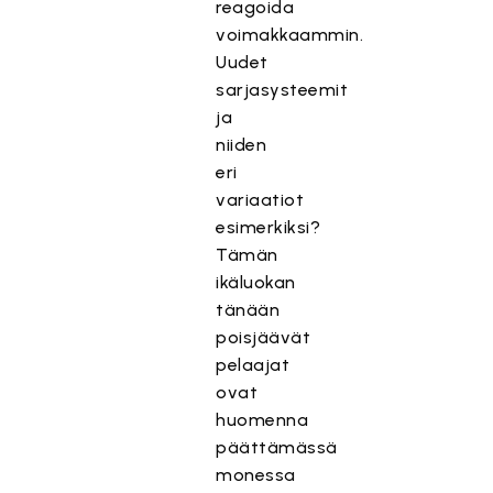
reagoida
voimakkaammin.
Uudet
sarjasysteemit
ja
niiden
eri
variaatiot
esimerkiksi?
Tämän
ikäluokan
tänään
poisjäävät
pelaajat
ovat
huomenna
päättämässä
monessa