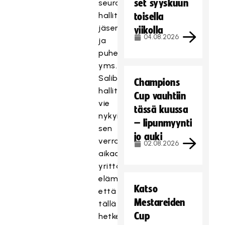
set syyskuun
seuran
hallituksen
toisella
jäsenenä
viikolla
04.08.2026
ja
puheenjohtajana,
yms.
Salibandyliiton
Champions
hallitustyö
Cup vauhtiin
vie
tässä kuussa
nykyisin
– lipunmyynti
sen
jo auki
verran
02.08.2026
aikaa
yrittäjän
elämästä,
Katso
että
Mestareiden
tällä
Cup
hetkellä