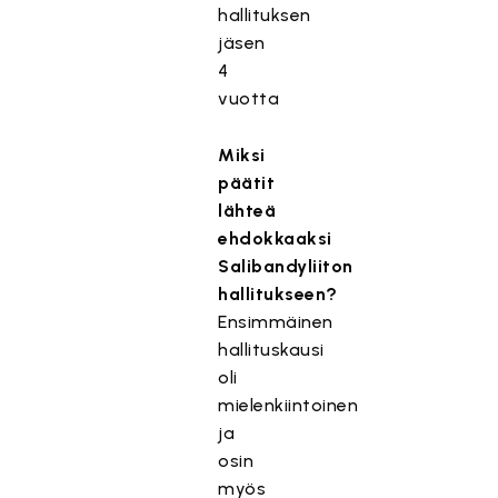
hallituksen
jäsen
4
vuotta
Miksi
päätit
lähteä
ehdokkaaksi
Salibandyliiton
hallitukseen?
Ensimmäinen
hallituskausi
oli
mielenkiintoinen
ja
osin
myös