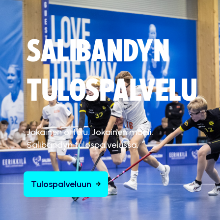
SALIBANDYN
TULOSPALVELU
Jokainen ottelu. Jokainen maali.
Salibandyn tulospalvelussa.
Tulospalveluun