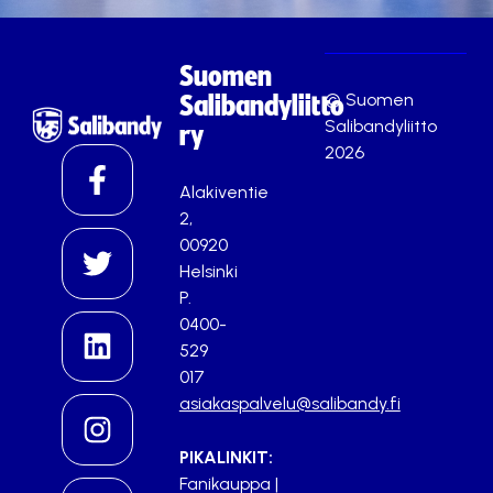
Suomen
© Suomen
Salibandyliitto
Salibandyliitto
ry
2026
Alakiventie
2,
00920
Helsinki
P.
0400-
529
017
asiakaspalvelu@salibandy.fi
PIKALINKIT:
Fanikauppa
|