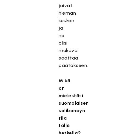
jäivät
hieman
kesken
ja
ne
olisi
mukava
saattaa
päätökseen.
Mikä
on
mielestäsi
suomalaisen
salibandyn
tila
tällä
hetkellä?