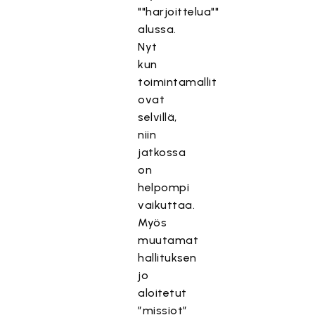
""harjoittelua""
alussa.
Nyt
kun
toimintamallit
ovat
selvillä,
niin
jatkossa
on
helpompi
vaikuttaa.
Myös
muutamat
hallituksen
jo
aloitetut
”missiot”