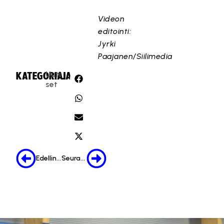
Videon
editointi:
Jyrki
Paajanen/Siilimedia
Uuti
KATEGORIA:
JAA:
set
Edellinen
Seuraava