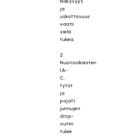
Näkyvyys
ja
uskottavuus
vaatii
vielä
tukea.
2.
Nuorisoikäisten
(A-
C,
tytöt
ja
pojat)
junnujen
drop-
outiin
tulee