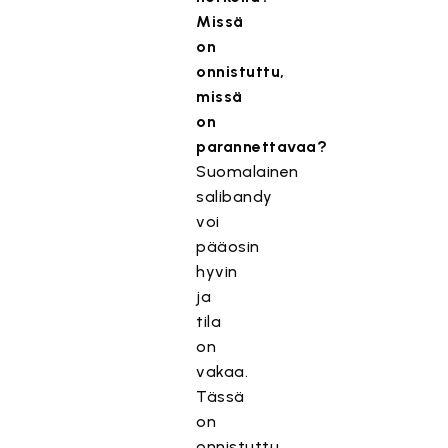
Missä
on
onnistuttu,
missä
on
parannettavaa?
Suomalainen
salibandy
voi
pääosin
hyvin
ja
tila
on
vakaa.
Tässä
on
onnistuttu.