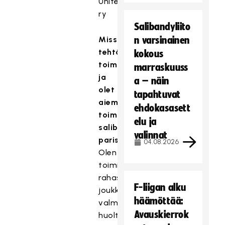
United
ry
Salibandyliito
Missä
n varsinainen
tehtävissä
kokous
toimit
marraskuuss
ja
a – näin
olet
tapahtuvat
aiemmin
ehdokasasett
toiminut
elu ja
salibandyn
valinnat
parissa?
04.08.2026
Olen
toiminut
rahastonhoitajana,
F-liigan alku
joukkueenjohtajana,
häämöttää:
valmentajana,
Avauskierrok
huoltajana,