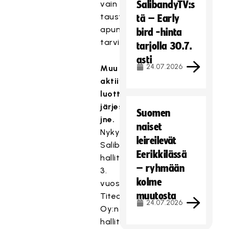
vain
SalibandyTV:s
taustoilla
tä – Early
apuna
bird -hinta
tarvittaessa.
tarjolla 30.7.
asti
24.07.2026
Muu
aktiivisuus:
luottamustoimet,
järjestökokemus
Suomen
jne.
naiset
Nykyisin:
leireilevät
Salibandyliiton
Eerikkilässä
hallituksessa
– ryhmään
3.
kolme
vuosi
muutosta
Titec
24.07.2026
Oy:n
hallituksen