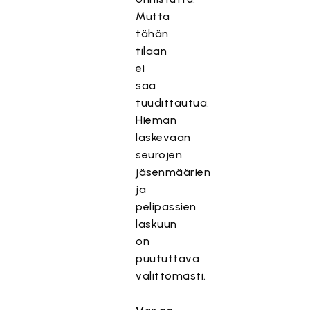
Mutta
tähän
tilaan
ei
saa
tuudittautua.
Hieman
laskevaan
seurojen
jäsenmäärien
ja
pelipassien
laskuun
on
puututtava
välittömästi.