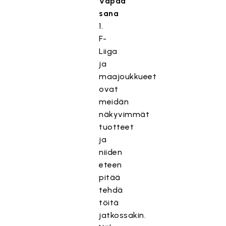
Vapaa
sana
1.
F-
Liiga
ja
maajoukkueet
ovat
meidän
näkyvimmät
tuotteet
ja
niiden
eteen
pitää
tehdä
töitä
jatkossakin.