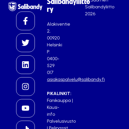
Salibandyliitto
Salibandyliitto
ry
2026
Alakiventie
2,
00920
Helsinki
P.
0400-
529
017
asiakaspalvelu@salibandy.fi
PIKALINKIT:
Fanikauppa
|
Kausi-
info
Palvelusivusto
|
Pelipassit