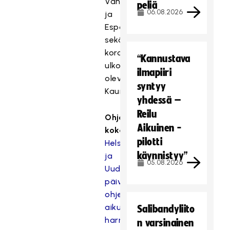
Vantaa
peliä
06.08.2026
ja
Espoo
sekä
koronakoordinatioryhmän
“Kannustava
ulkopuolella
ilmapiiri
oleva
syntyy
Kauniainen.
yhdessä –
Reilu
Ohjeistus
Aikuinen -
kokonaisuudessaan:
pilotti
Helsingin
käynnistyy”
ja
05.08.2026
Uudenmaan
päivitetty
ohjeistus:
aikuisten
Salibandyliito
harrastustoiminta
n varsinainen