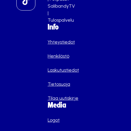
SalibandyTV
|
Tulospalvelu
Info
Yhteystiedot
Henkilöstö
Laskutustiedot
Tietosuoja
Tilaa uutiskirje
Media
Logot