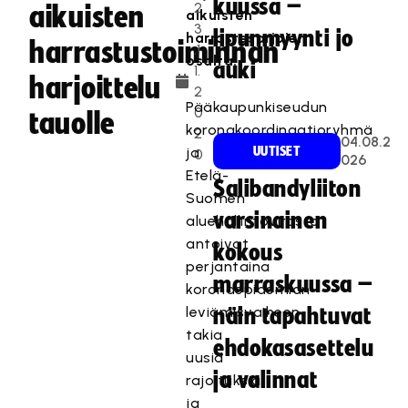
kuussa –
2
aikuisten
aikuisten
3
lipunmyynti jo
harrastesarjojen
harrastustoiminnan
.1
osalta.
auki
1.
harjoittelu
2
Pääkaupunkiseudun
0
tauolle
koronakoordinaatioryhmä
2
04.08.2
ja
UUTISET
0
026
Etelä-
Salibandyliiton
Suomen
varsinainen
aluehallintovirasto
antoivat
kokous
perjantaina
marraskuussa –
koronaepidemian
leviämisvaiheen
näin tapahtuvat
takia
ehdokasasettelu
uusia
ja valinnat
rajoituksia
ja