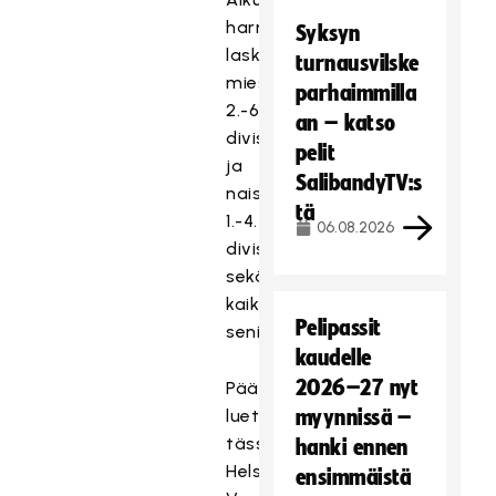
harrastustoiminnaksi
Syksyn
lasketaan
turnausvilske
miesten
parhaimmilla
2.-6.
an – katso
divisioonat
pelit
ja
SalibandyTV:s
naisten
tä
1.-4.
06.08.2026
divisioonat
sekä
kaikki
Pelipassit
seniorisarjat.
kaudelle
2026–27 nyt
Pääkaupunkiseuduksi
luetaan
myynnissä –
tässä
hanki ennen
Helsinki,
ensimmäistä