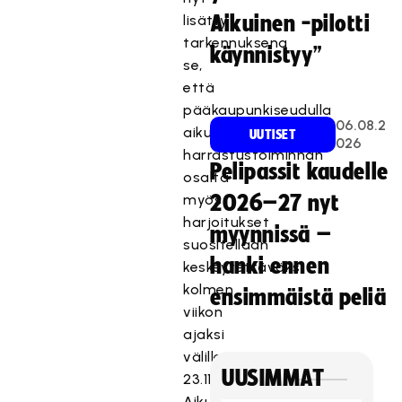
lisätty
Aikuinen -pilotti
tarkennuksena
käynnistyy”
se,
että
pääkaupunkiseudulla
06.08.2
aikuisten
UUTISET
026
harrastustoiminnan
Pelipassit kaudelle
osalta
myös
2026–27 nyt
harjoitukset
myynnissä –
suositellaan
hanki ennen
keskeytettäväksi
kolmen
ensimmäistä peliä
viikon
ajaksi
välille
UUSIMMAT
23.11.-13.12.
Aikuisten