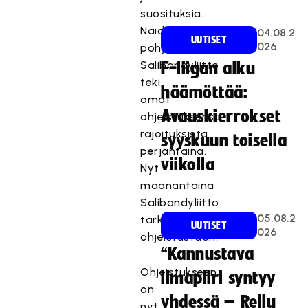
suosituksia.
Näiden
04.08.2
UUTISET
026
pohjilta
Salibandyliitto
F-liigan alku
teki
häämöttää:
omat
Avauskierrokset
ohjeistuksensa
rajoituksista
syyskuun toisella
perjantaina.
viikolla
Nyt
maanantaina
Salibandyliitto
05.08.2
tarkentaa
UUTISET
026
ohjeistustaan.
“Kannustava
Ohjeistukseen
ilmapiiri syntyy
on
yhdessä – Reilu
nyt