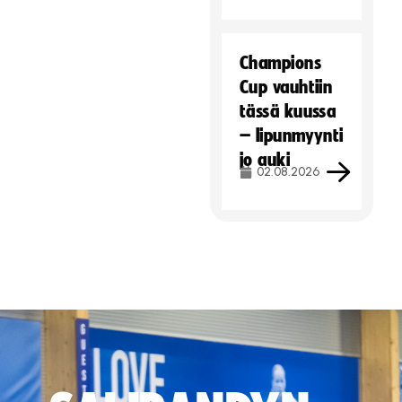
Champions
Cup vauhtiin
tässä kuussa
– lipunmyynti
jo auki
02.08.2026