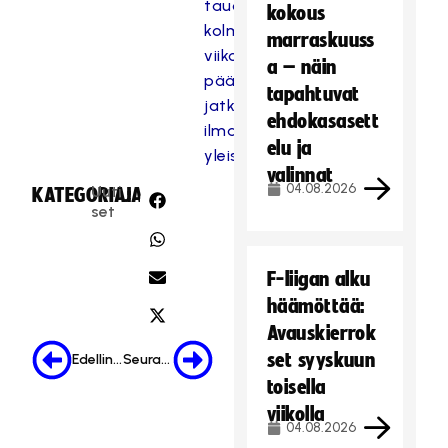
tauolle
kokous
kolmeksi
marraskuuss
viikoksi,
a – näin
pääsarjat
tapahtuvat
jatkuvat
ehdokasasett
ilman
elu ja
yleisöä
valinnat
04.08.2026
Uuti
KATEGORIA:
JAA:
set
F-liigan alku
häämöttää:
Avauskierrok
set syyskuun
Edellinen
Seuraava
toisella
viikolla
04.08.2026