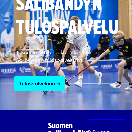
SALIBANDYN
TULOSPALVELU
Jokainen ottelu. Jokainen maali.
Salibandyn tulospalvelussa.
Tulospalveluun
Suomen
© Suomen