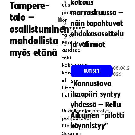
kokous
3
Tampere-
uusi
.1
marraskuussa –
paikka
talo –
1.
on
näin tapahtuvat
2
osallistuminen
Tampere-
0
ehdokasasettelu
talo.
2
mahdollista
Päätöksen
ja valinnat
0
myös etänä
asiassa
teki
kokouksen
05.08.2
UUTISET
koollekutsuja
026
eli
“Kannustava
liiton
ilmapiiri syntyy
hallitus.
yhdessä – Reilu
Uudelleenjärjestelyt
Aikuinen -pilotti
pohjautuvat
käynnistyy”
Etelä-
Suomen