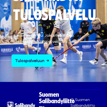
TULOSPALVELU
Jokainen ottelu. Jokainen maali.
Salibandyn tulospalvelussa.
Tulospalveluun
Suomen
© Suomen
Salibandyliitto
Salibandyliitto