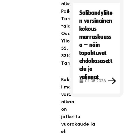
alkaen).
Paikka:
Salibandyliito
Tampere-
n varsinainen
talo
kokous
Osoite:
marraskuuss
Yliopistonkatu
a – näin
55,
tapahtuvat
33100
ehdokasasett
Tampere
elu ja
valinnat
Kokouksen
04.08.2026
ilmoittautumiselle
varattua
aikaa
on
jatkettu
vuorokaudella
eli