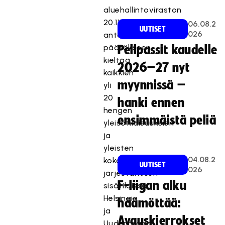
aluehallintoviraston
20.11.
06.08.2
UUTISET
026
antamaan
päätökseen
Pelipassit kaudelle
kieltää
2026–27 nyt
kaikkien
myynnissä –
yli
20
hanki ennen
hengen
ensimmäistä peliä
yleisötilaisuuksien
ja
yleisten
04.08.2
kokousten
UUTISET
026
järjestämisen
F-liigan alku
sisätiloissa
Helsingin
häämöttää:
ja
Avauskierrokset
Uudenmaan