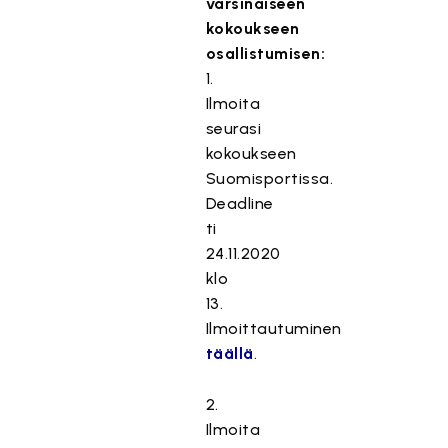
varsinaiseen
kokoukseen
osallistumisen:
1.
Ilmoita
seurasi
kokoukseen
Suomisportissa.
Deadline
ti
24.11.2020
klo
13.
Ilmoittautuminen
täällä
.
2.
Ilmoita