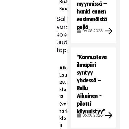
Risto
myynnissä –
Kauppinen
.
hanki ennen
Salibandyliiton
ensimmäistä
varsinainen
peliä
06.08.2026
kokous:
uudet
tapahtumatiedot
“Kannustava
ilmapiiri
Aika:
syntyy
Lauantai
yhdessä –
28.11.
Reilu
klo
Aikuinen -
13
pilotti
(valtakirjojen
tark.
käynnistyy”
05.08.2026
klo
11