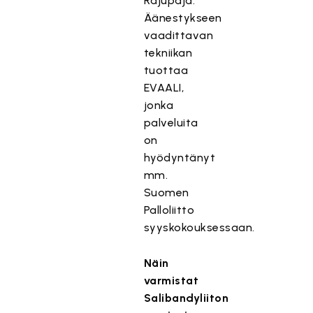
Rajupaja.
Äänestykseen
vaadittavan
tekniikan
tuottaa
EVAALI,
jonka
palveluita
on
hyödyntänyt
mm.
Suomen
Palloliitto
syyskokouksessaan.
Näin
varmistat
Salibandyliiton