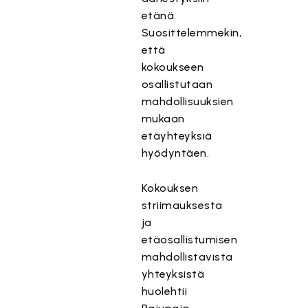
etänä.
Suosittelemmekin,
että
kokoukseen
osallistutaan
mahdollisuuksien
mukaan
etäyhteyksiä
hyödyntäen.
Kokouksen
striimauksesta
ja
etäosallistumisen
mahdollistavista
yhteyksistä
huolehtii