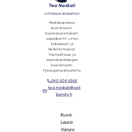
Tea Naskali
Liittokoordinaattori
Päätöksenteon
koordinointi,
huomionosoitukset,
vapaakortit. Liiton
kokoukset ja
henkilöstöasiat.
Vastuullisuus ja
muutoksenhakujen
koordinointi.
Työsuojeluvaltuutettu.
040 504 6365
tea.naskali@sali
bandy.fi
Kuva:
Laura
Vanzo