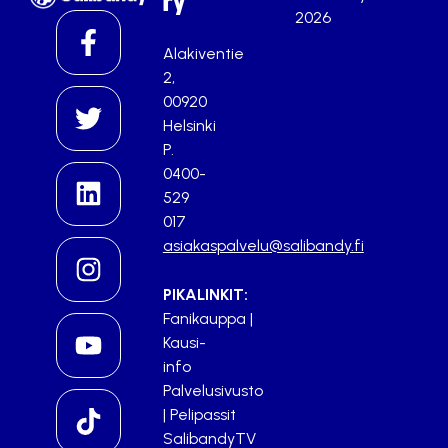
ry
2026
Alakiventie
2,
00920
Helsinki
P.
0400-
529
017
asiakaspalvelu@salibandy.fi
PIKALINKIT:
Fanikauppa
|
Kausi-
info
Palvelusivusto
|
Pelipassit
SalibandyTV