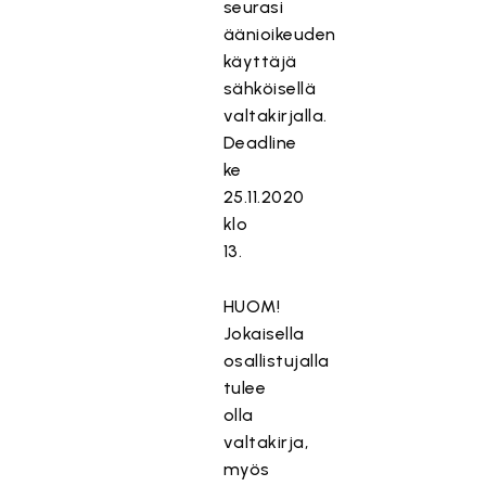
seurasi
äänioikeuden
käyttäjä
sähköisellä
valtakirjalla.
Deadline
ke
25.11.2020
klo
13.
HUOM!
Jokaisella
osallistujalla
tulee
olla
valtakirja,
myös