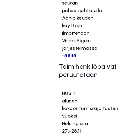
seuran
puheenjohtajalla.
Äänioikeuden
käyttäjä
ilmoitetaan
VismaSignin
järjestelmässä
täällä
.
Toimihenkilöpäivät
peruutetaan
HUS:n
alueen
kokoontumisrajoitusten
vuoksi
Helsingissä
27.-28.11.