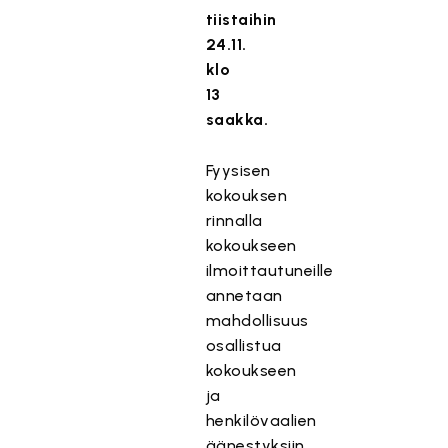
tiistaihin
24.11.
klo
13
saakka.
Fyysisen
kokouksen
rinnalla
kokoukseen
ilmoittautuneille
annetaan
mahdollisuus
osallistua
kokoukseen
ja
henkilövaalien
äänestyksiin