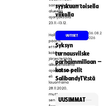
sairaanhoitopiirin
syyskuun toisella
alueella
viikolla
ajanjaksolla
23.11.-13.12.
06.08.2
Hallitus
UUTISET
026
päätti,
Syksyn
että
kokous
turnausvilske
järjestetään
parhaimmillaan –
alkuperäisenä
katso pelit
ajankohtana
eli
SalibandyTV:stä
lauantaina
28.11.2020,
mutta
UUSIMMAT
sen
fyysinen