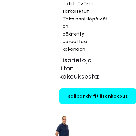
pidettäväksi
tarkoitetut
Toimihenkilöpäivät
on
päätetty
peruuttaa
kokonaan.
Lisätietoja
liiton
kokouksesta:
salibandy.fi/liitonkokous