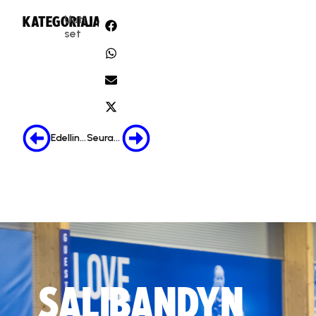
Uuti
KATEGORIA:
JAA:
set
Edellinen
Seuraava
SALIBANDYN