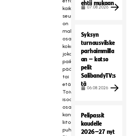
että
ehtii mukaan
07.08.2026
kaikilla
seuroilla
on
mahdollisuus
Syksyn
osallistua
turnausvilske
kokoukseen
parhaimmilla
joko
an – katso
paikan
pelit
päällä
SalibandyTV:s
tai
tä
etäyhteydellä.
06.08.2026
Toivon
isoa
osallistujamäärää,
kannustaa
Pelipassit
liiton
kaudelle
puheenjohtaja
2026–27 nyt