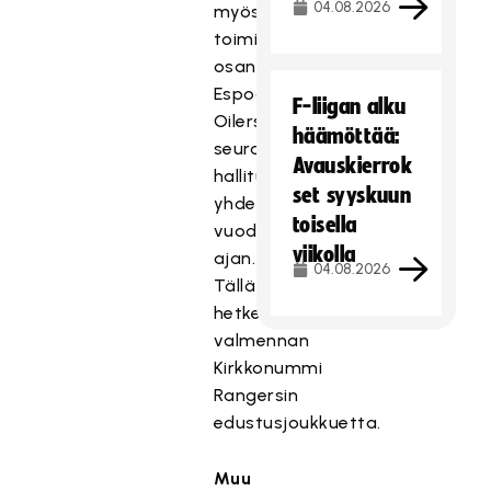
04.08.2026
myös
toiminut
osana
Espoon
F-liigan alku
Oilersin
häämöttää:
seuran
Avauskierrok
hallitusta
set syyskuun
yhden
toisella
vuoden
viikolla
ajan.
04.08.2026
Tällä
hetkellä
valmennan
Kirkkonummi
Rangersin
edustusjoukkuetta.
Muu