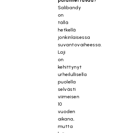
parannettavaa?
Salibandy
on
tällä
hetkellä
jonkinlaisessa
suvantovaiheessa.
Laji
on
kehittynyt
urheilullisella
puolella
selvästi
viimeisen
10
vuoden
aikana,
mutta