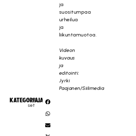
ja
suositumpaa
urheilua
ja
liikuntamuotoa.
Videon
kuvaus
ja
editointi:
Jyrki
Paajanen/Siilimedia
Uuti
KATEGORIA:
JAA:
set