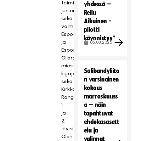
toiminut
yhdessä –
juniorivalmentajana
Reilu
sekä
Aikuinen -
valmentanut
pilotti
Espoon
käynnistyy”
ja
05.08.2026
Esport
Oilersin
miesten
Salibandyliito
liigajoukkuetta
n varsinainen
sekä
kokous
Kirkkonummi
marraskuuss
Rangersin
a – näin
1.
ja
tapahtuvat
2.
ehdokasasett
divisioonajoukkuetta.
elu ja
Olen
valinnat