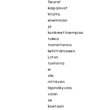
Seurat
kaipaavat
liitolta
enemmän
ja
konkreettisempaa
tukea
toimintansa
kehittämiseen.
Liiton
toiminta
ei
ole
riittävän
läpinäkyvää,
vaan
se
koetaan