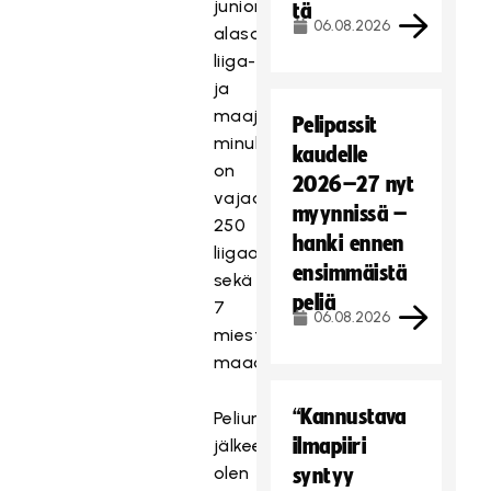
juniori-,
tä
06.08.2026
alasarja-,
liiga-
ja
maajoukkuetasolla,
Pelipassit
minulla
kaudelle
on
2026–27 nyt
vajaa
myynnissä –
250
hanki ennen
liigaottelua
ensimmäistä
sekä
peliä
7
06.08.2026
miesten
maaottelua.
“Kannustava
Peliurani
ilmapiiri
jälkeen
olen
syntyy