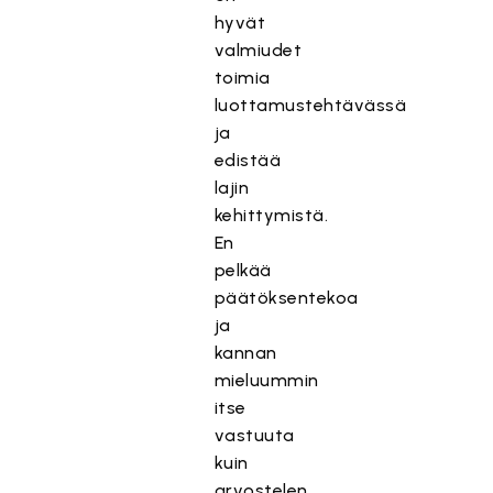
hyvät
valmiudet
toimia
luottamustehtävässä
ja
edistää
lajin
kehittymistä.
En
pelkää
päätöksentekoa
ja
kannan
mieluummin
itse
vastuuta
kuin
arvostelen