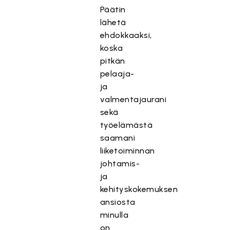
Päätin
lähetä
ehdokkaaksi,
koska
pitkän
pelaaja-
ja
valmentajaurani
sekä
työelämästä
saamani
liiketoiminnan
johtamis-
ja
kehityskokemuksen
ansiosta
minulla
on