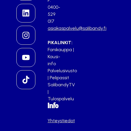
P.
0400-
529
017
asiakaspalvelu@salibandy.fi
PIKALINKIT:
Fanikauppa
|
Kausi-
info
Palvelusivusto
|
Pelipassit
SalibandyTV
|
Tulospalvelu
Info
Yhteystiedot