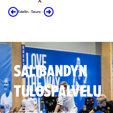
Edellinen
Seuraava
SALIBANDYN
TULOSPALVELU
Jokainen ottelu. Jokainen maali.