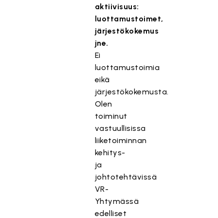
aktiivisuus:
luottamustoimet,
järjestökokemus
jne.
Ei
luottamustoimia
eikä
järjestökokemusta.
Olen
toiminut
vastuullisissa
liiketoiminnan
kehitys-
ja
johtotehtävissä
VR-
Yhtymässä
edelliset