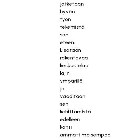
jatketaan
hyvän
työn
tekemistä
sen
eteen.
Lisätään
rakentavaa
keskustelua
lajin
ympärillä
ja
vaaditaan
sen
kehittämistä
edelleen
kohti
ammattimaisempaa