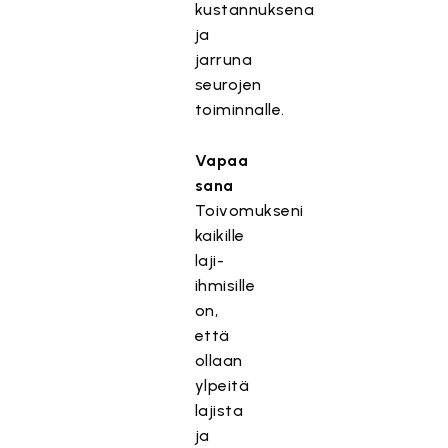
kustannuksena
ja
jarruna
seurojen
toiminnalle.
Vapaa
sana
Toivomukseni
kaikille
laji-
ihmisille
on,
että
ollaan
ylpeitä
lajista
ja