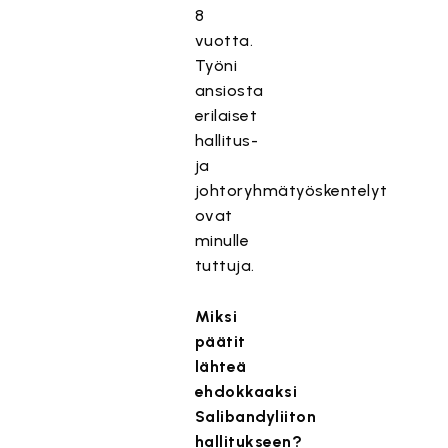
8
vuotta.
Työni
ansiosta
erilaiset
hallitus-
ja
johtoryhmätyöskentelyt
ovat
minulle
tuttuja.
Miksi
päätit
lähteä
ehdokkaaksi
Salibandyliiton
hallitukseen?