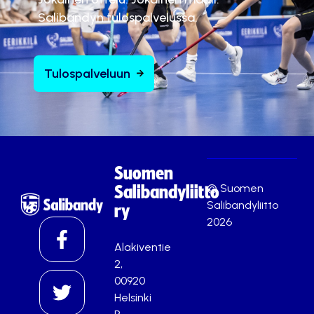
Salibandyn tulospalvelussa.
Tulospalveluun
Suomen
© Suomen
Salibandyliitto
Salibandyliitto
ry
2026
Alakiventie
2,
00920
Helsinki