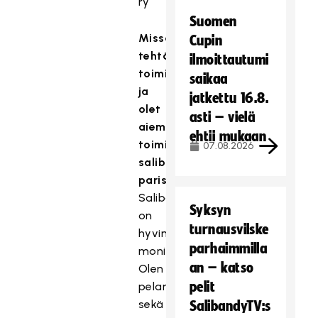
ry
Suomen
Missä
Cupin
tehtävissä
ilmoittautumi
toimit
saikaa
ja
jatkettu 16.8.
olet
asti – vielä
aiemmin
ehtii mukaan
toiminut
07.08.2026
salibandyn
parissa?
Salibandytaustani
Syksyn
on
turnausvilske
hyvin
parhaimmilla
monipuolinen.
an – katso
Olen
pelit
pelannut
sekä
SalibandyTV:s