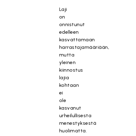
Laji
on
onnistunut
edelleen
kasvattamaan
harrastajamääriään,
mutta
yleinen
kiinnostus
lajia
kohtaan
ei
ole
kasvanut
urheilullisesta
menestyksestä
huolimatta.