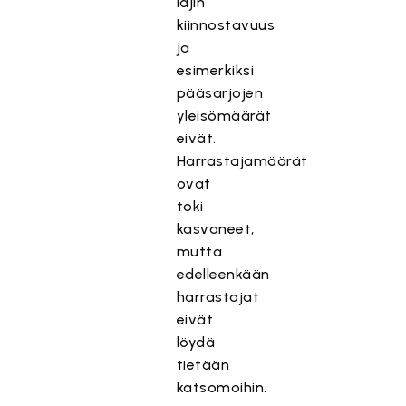
lajin
kiinnostavuus
ja
esimerkiksi
pääsarjojen
yleisömäärät
eivät.
Harrastajamäärät
ovat
toki
kasvaneet,
mutta
edelleenkään
harrastajat
eivät
löydä
tietään
katsomoihin.