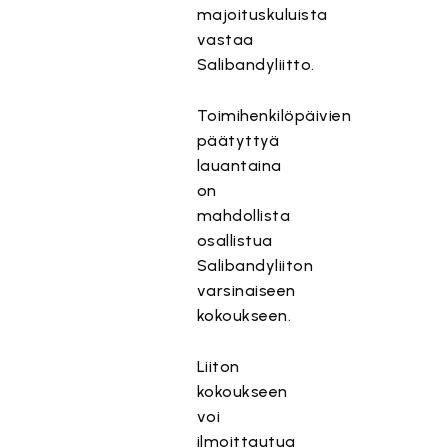
majoituskuluista
vastaa
Salibandyliitto.
Toimihenkilöpäivien
päätyttyä
lauantaina
on
mahdollista
osallistua
Salibandyliiton
varsinaiseen
kokoukseen.
Liiton
kokoukseen
voi
ilmoittautua