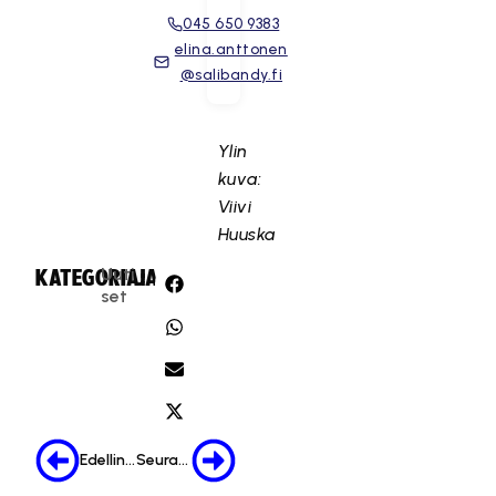
045 650 9383
elina.anttonen
@salibandy.fi
Ylin
kuva:
Viivi
Huuska
Uuti
KATEGORIA:
JAA:
set
Edellinen
Seuraava