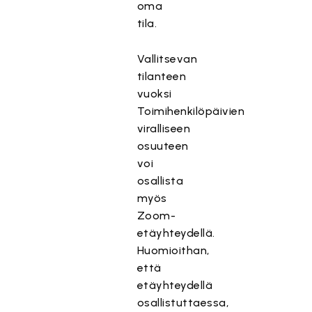
oma
tila.
Vallitsevan
tilanteen
vuoksi
Toimihenkilöpäivien
viralliseen
osuuteen
voi
osallista
myös
Zoom-
etäyhteydellä.
Huomioithan,
että
etäyhteydellä
osallistuttaessa,