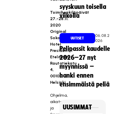
syyskuun toisella
Toimihenkilöpäivät
viikolla
27.-28.11.
2020
Original
06.08.2
Sokos
UUTISET
026
Hotel
Pelipassit kaudelle
Presidentti
2026–27 nyt
Eteläinen
Rautatiekatu
myynnissä –
4,
hanki ennen
00100
Helsinki
ensimmäistä peliä
Ohjelma,
aikataulu
UUSIMMAT
ja