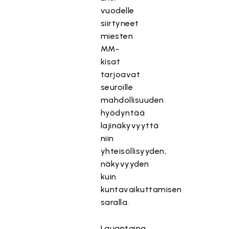
vuodelle
siirtyneet
miesten
MM-
kisat
tarjoavat
seuroille
mahdollisuuden
hyödyntää
lajinäkyvyyttä
niin
yhteisöllisyyden,
näkyvyyden
kuin
kuntavaikuttamisen
saralla.
Lauantaina