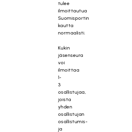
tulee
ilmoittautua
Suomisportin
kautta
normaalisti.
Kukin
jäsenseura
voi
ilmoittaa
1-
3
osallistujaa,
joista
yhden
osallistujan
osallistumis-
ja