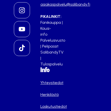
asiakaspalvelu@salibandy.fi
PIKALINKIT:
Fanikauppa
|
Kausi-
info
Palvelusivusto
|
Pelipassit
SalibandyTV
|
Tulospalvelu
Info
Yhteystiedot
Henkilöstö
Laskutustiedot