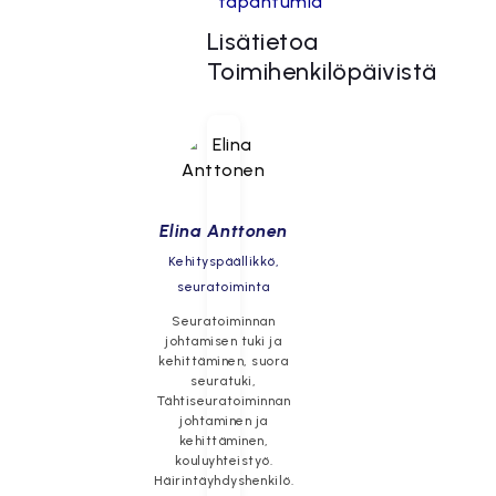
tapahtumia”
Lisätietoa
Toimihenkilöpäivistä
Elina Anttonen
Kehityspäällikkö,
seuratoiminta
Seuratoiminnan
johtamisen tuki ja
kehittäminen, suora
seuratuki,
Tähtiseuratoiminnan
johtaminen ja
kehittäminen,
kouluyhteistyö.
Häirintäyhdyshenkilö.