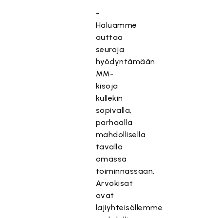
-
Haluamme
auttaa
seuroja
hyödyntämään
MM-
kisoja
kullekin
sopivalla,
parhaalla
mahdollisella
tavalla
omassa
toiminnassaan.
Arvokisat
ovat
lajiyhteisöllemme