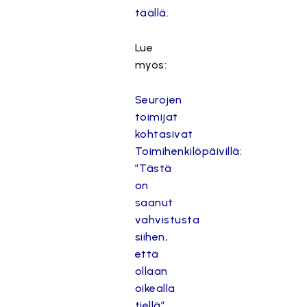
täällä
.
Lue
myös:
Seurojen
toimijat
kohtasivat
Toimihenkilöpäivillä:
”Tästä
on
saanut
vahvistusta
siihen,
että
ollaan
oikealla
tiellä”