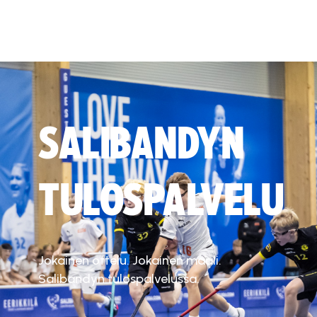
SALIBANDYN
TULOSPALVELU
Jokainen ottelu. Jokainen maali.
Salibandyn tulospalvelussa.