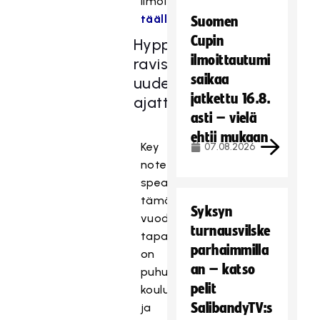
ilmoittautuminen
täällä
.
Suomen
Cupin
Hyppönen
ilmoittautumi
ravistaa
saikaa
uudenlaiseen
jatkettu 16.8.
ajatteluun
asti – vielä
ehtii mukaan
Key
07.08.2026
note
speakerina
tämän
Syksyn
vuoden
turnausvilske
tapahtumassa
parhaimmilla
on
an – katso
puhuja,
pelit
kouluttaja
SalibandyTV:s
ja