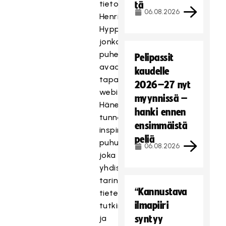
tietokirjailija
tä
06.08.2026
Henri
Hyppönen,
jonka
puheenvuoro
Pelipassit
avaa
kaudelle
tapahtuman
2026–27 nyt
webinaariosuuden.
myynnissä –
Hänet
hanki ennen
tunnetaan
ensimmäistä
inspiroivana
peliä
puhujana,
06.08.2026
joka
yhdistää
tarinankerronnan,
“Kannustava
tieteellisen
ilmapiiri
tutkimuksen
ja
syntyy