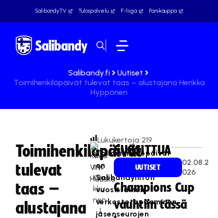
SalibandyTV
Tulospalvelu
F-liiga
Fanikauppa
Salibandy.fi
Uutiset
Toimihenkilöpäivät tulevat taas – alustajana Henkka
Hyppönen
Lukukertoja:
219
Toimihenkilöpäivät
SUOSITTUA
Toimihenkilöpäivät
Ti
02.08.2
on
tulevat
mo
UUTISET
026
Kan
Salibandyliiton
taas –
Champions Cup
kku
vuosittainen
nen
verkostotapaaminen
vauhtiin tässä
alustajana
1
jäsenseurojen