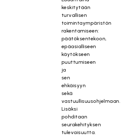
keskitytään
turvallisen
toimintaympäristön
rakentamiseen:
päätöksentekoon,
epäasialliseen
käytökseen
puuttumiseen
ja
sen
ehkäisyyn
sekä
vastuullisuusohjelmaan.
Lisäksi
pohditaan
seurakehityksen
tulevaisuutta.