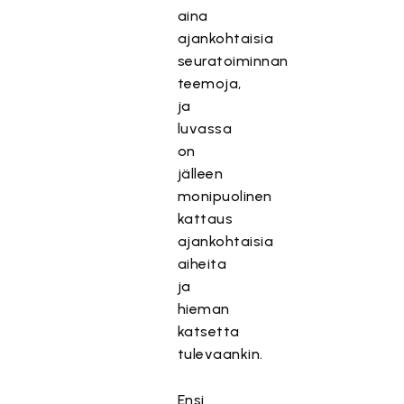
aina
ajankohtaisia
seuratoiminnan
teemoja,
ja
luvassa
on
jälleen
monipuolinen
kattaus
ajankohtaisia
aiheita
ja
hieman
katsetta
tulevaankin.
Ensi