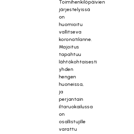
Toimihenkilöpäivien
järjestelyissä
on
huomioitu
vallitseva
koronatilanne.
Majoitus
tapahtuu
lähtökohtaisesti
yhden
hengen
huoneissa,
ja
perjantain
iltaruokailussa
on
osallistujille
varattu