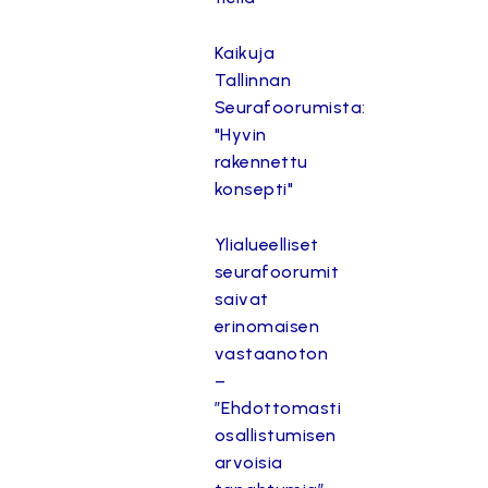
Kaikuja
Tallinnan
Seurafoorumista:
"Hyvin
rakennettu
konsepti"
Ylialueelliset
seurafoorumit
saivat
erinomaisen
vastaanoton
–
”Ehdottomasti
osallistumisen
arvoisia