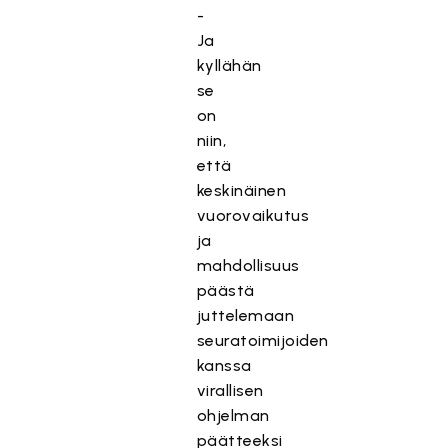
-
Ja
kyllähän
se
on
niin,
että
keskinäinen
vuorovaikutus
ja
mahdollisuus
päästä
juttelemaan
seuratoimijoiden
kanssa
virallisen
ohjelman
päätteeksi