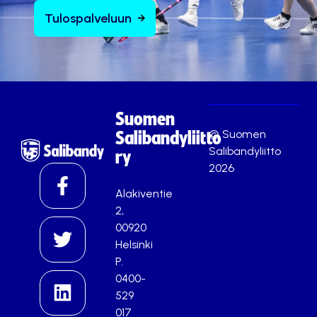
Tulospalveluun
Suomen
© Suomen
Salibandyliitto
Salibandyliitto
ry
2026
Alakiventie
2,
00920
Helsinki
P.
0400-
529
017