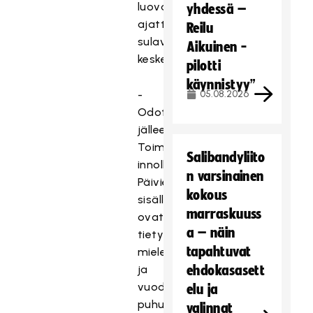
luovan
yhdessä –
ajattelun
Reilu
sulavasti
Aikuinen -
keskenään.
pilotti
käynnistyy”
-
05.08.2026
Odotan
jälleen
Toimihenkilöpäiviä
Salibandyliito
innolla!
n varsinainen
Päivien
kokous
sisällöt
marraskuuss
ovat
a – näin
tietysti
tapahtuvat
mielenkiintoiset
ja
ehdokasasett
vuoden
elu ja
puhujanakin
valinnat