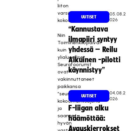
liiton
varsinaiseen
05.08.2
UUTISET
026
kokoukseen.
“Kannustava
Niin
ilmapiiri syntyy
Toimihenkilöpäivät
yhdessä – Reilu
kuin
ylialueelliset
Aikuinen -pilotti
Seurafoorumit
käynnistyy”
ovat
vakiinnuttaneet
paikkansa
04.08.2
”seurojen
UUTISET
026
kokoontumisajona”
F-liigan alku
ja
saaneet
häämöttää:
hyvän
Avauskierrokset
vastaanoton.