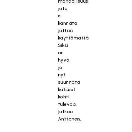
mahdollisuus,
jota
ei
kannata
jättää
käyttämättä.
Siksi
on
hyvä
jo
nyt
suunnata
katseet
kohti
tulevaa,
jatkaa
Anttonen.