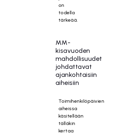
on
todella
tärkeää.
MM-
kisavuoden
mahdollisuudet
johdattavat
ajankohtaisiin
aiheisiin
Toimihenkilöpäivien
aiheissa
käsitellään
tälläkin
kertaa