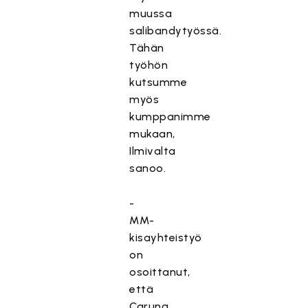
muussa
salibandytyössä.
Tähän
työhön
kutsumme
myös
kumppanimme
mukaan,
Ilmivalta
sanoo.
-
MM-
kisayhteistyö
on
osoittanut,
että
Caruna