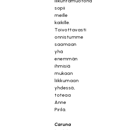
liikuntamuotona
sopii
meille
kaikille.
Toivottavasti
onnistumme
saamaan
yhä
enemmän
ihmisiä
mukaan
liikkumaan
yhdessä,
toteaa
Anne
Pirilä.
Caruna