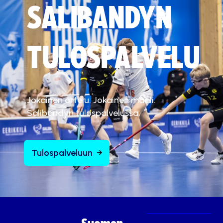
SALIBANDYN
TULOSPALVELU
Jokainen ottelu. Jokainen maali.
Salibandyn tulospalvelussa.
Tulospalveluun