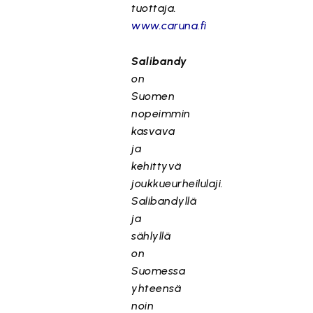
tuottaja.
www.caruna.fi
Salibandy
on
Suomen
nopeimmin
kasvava
ja
kehittyvä
joukkueurheilulaji.
Salibandyllä
ja
sählyllä
on
Suomessa
yhteensä
noin