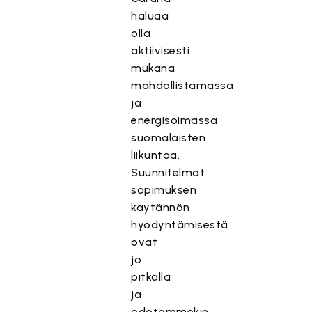
haluaa
olla
aktiivisesti
mukana
mahdollistamassa
ja
energisoimassa
suomalaisten
liikuntaa.
Suunnitelmat
sopimuksen
käytännön
hyödyntämisestä
ovat
jo
pitkällä
ja
odotammekin