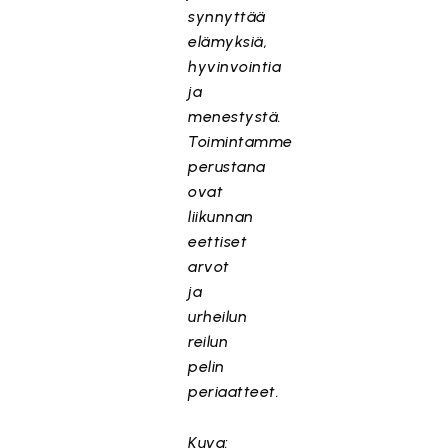
synnyttää
elämyksiä,
hyvinvointia
ja
menestystä.
Toimintamme
perustana
ovat
liikunnan
eettiset
arvot
ja
urheilun
reilun
pelin
periaatteet.
Kuva: