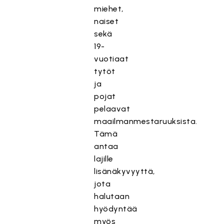
miehet,
naiset
sekä
19-
vuotiaat
tytöt
ja
pojat
pelaavat
maailmanmestaruuksista.
Tämä
antaa
lajille
lisänäkyvyyttä,
jota
halutaan
hyödyntää
myös