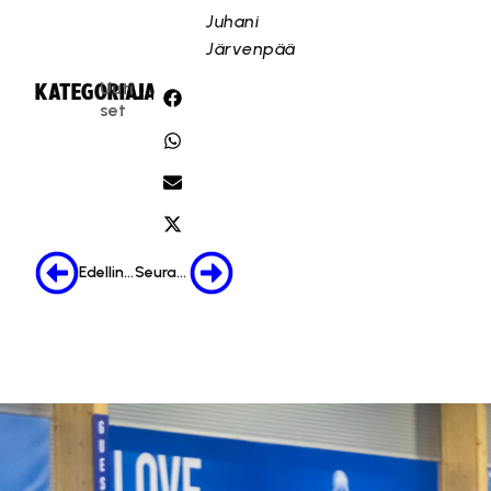
Juhani
Järvenpää
Uuti
KATEGORIA:
JAA:
set
Edellinen
Seuraava