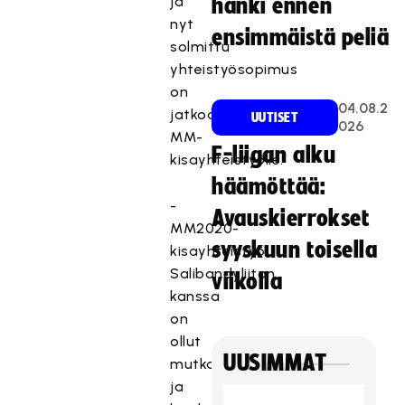
ja
hanki ennen
nyt
ensimmäistä peliä
solmittu
yhteistyösopimus
on
04.08.2
jatkoa
UUTISET
026
MM-
F-liigan alku
kisayhteistyölle.
häämöttää:
-
Avauskierrokset
MM2020-
syyskuun toisella
kisayhteistyö
Salibandyliiton
viikolla
kanssa
on
ollut
UUSIMMAT
mutkatonta
ja