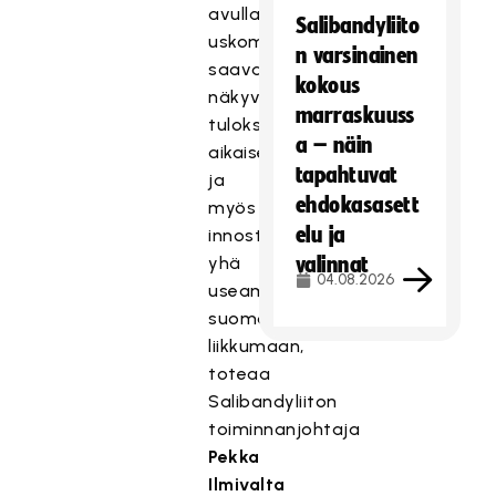
avulla
Salibandyliito
uskomme
n varsinainen
saavamme
kokous
näkyviä
marraskuuss
tuloksia
a – näin
aikaiseksi
tapahtuvat
ja
ehdokasasett
myös
elu ja
innostettua
yhä
valinnat
04.08.2026
useampaa
suomalaista
liikkumaan,
toteaa
Salibandyliiton
toiminnanjohtaja
Pekka
Ilmivalta