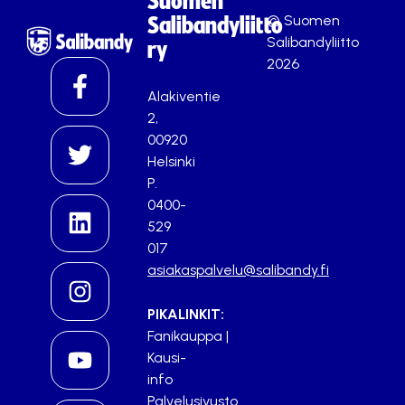
Suomen
© Suomen
Salibandyliitto
Salibandyliitto
ry
2026
Alakiventie
2,
00920
Helsinki
P.
0400-
529
017
asiakaspalvelu@salibandy.fi
PIKALINKIT:
Fanikauppa
|
Kausi-
info
Palvelusivusto