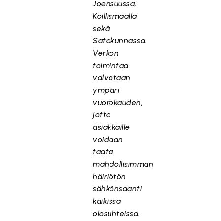
Joensuussa,
Koillismaalla
sekä
Satakunnassa.
Verkon
toimintaa
valvotaan
ympäri
vuorokauden,
jotta
asiakkaille
voidaan
taata
mahdollisimman
häiriötön
sähkönsaanti
kaikissa
olosuhteissa.