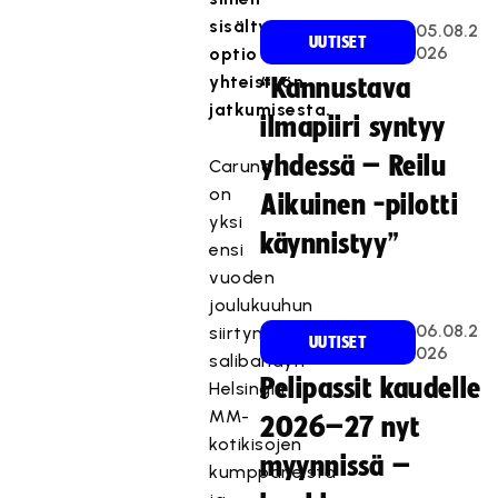
sisältyy
05.08.2
UUTISET
026
optio
yhteistyön
“Kannustava
jatkumisesta.
ilmapiiri syntyy
yhdessä – Reilu
Caruna
on
Aikuinen -pilotti
yksi
käynnistyy”
ensi
vuoden
joulukuuhun
06.08.2
siirtyneiden
UUTISET
026
salibandyn
Pelipassit kaudelle
Helsingin
MM-
2026–27 nyt
kotikisojen
myynnissä –
kumppaneista