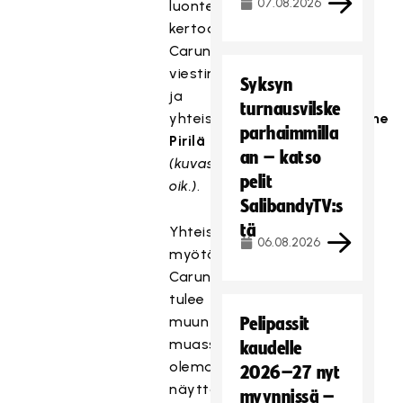
07.08.2026
luontevaa,
kertoo
Carunan
viestintä-
Syksyn
ja
turnausvilske
yhteiskuntasuhdejohtaja
Anne
parhaimmilla
Pirilä
an – katso
(kuvassa
pelit
oik.)
.
SalibandyTV:s
tä
Yhteistyön
06.08.2026
myötä
Caruna
tulee
muun
Pelipassit
muassa
kaudelle
olemaan
2026–27 nyt
näyttävästi
myynnissä –