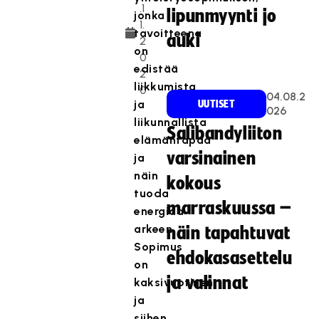
.1
lipunmyynti jo
jonka
1.
tavoitteena
auki
2
on
0
edistää
2
liikkumista
0
04.08.2
ja
UUTISET
026
liikunnallista
Salibandyliiton
elämäntapaa
varsinainen
ja
näin
kokous
tuoda
marraskuussa –
energiaa
arkeen.
näin tapahtuvat
Sopimus
ehdokasasettelu
on
ja valinnat
kaksivuotinen
ja
siihen