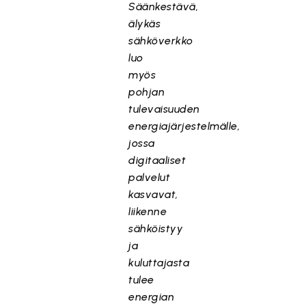
Säänkestävä,
älykäs
sähköverkko
luo
myös
pohjan
tulevaisuuden
energiajärjestelmälle,
jossa
digitaaliset
palvelut
kasvavat,
liikenne
sähköistyy
ja
kuluttajasta
tulee
energian