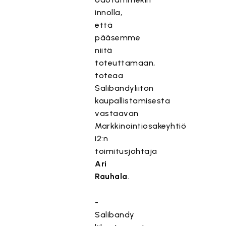
innolla,
että
pääsemme
niitä
toteuttamaan,
toteaa
Salibandyliiton
kaupallistamisesta
vastaavan
Markkinointiosakeyhtiö
i2:n
toimitusjohtaja
Ari
Rauhala
.
-
Salibandy