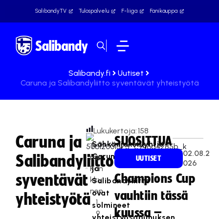
SalibandyTV
Tulospalvelu
F-liiga
Fanikauppa
Salibandy.fi
Uutiset
Caruna ja Salibandyliitto syventävät yhteistyötä
Lukukertoja:
158
Caruna ja
SUOSITTUA
Sähkönjakeluyhtiö
Ti
02.08.2
Caruna
Salibandyliitto
mo
UUTISET
026
Kan
ja
syventävät
Champions Cup
kku
Salibandyliitto
nen
ovat
vauhtiin tässä
yhteistyötä
1
solmineet
kuussa –
9
yhteistyösopimuksen,