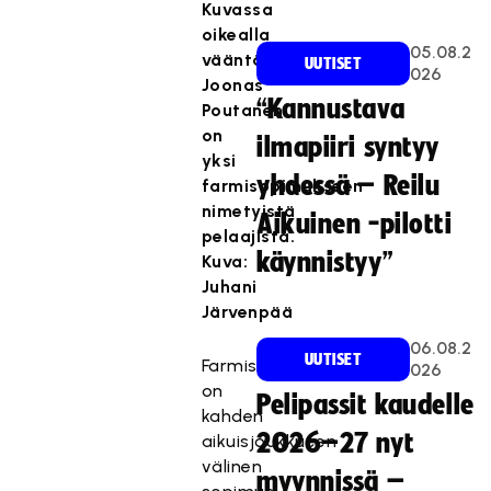
Kuvassa
oikealla
05.08.2
vääntävä
UUTISET
026
Joonas
“Kannustava
Poutanen
on
ilmapiiri syntyy
yksi
yhdessä – Reilu
farmisopimukseen
nimetyistä
Aikuinen -pilotti
pelaajista.
käynnistyy”
Kuva:
Juhani
Järvenpää
06.08.2
UUTISET
Farmisopimus
026
on
Pelipassit kaudelle
kahden
2026–27 nyt
aikuisjoukkueen
välinen
myynnissä –