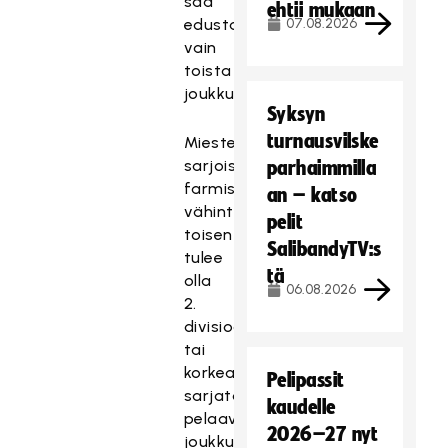
saa
ehtii mukaan
edustaa
07.08.2026
vain
toista
joukkueista.
Syksyn
turnausvilske
Miesten
sarjoissa
parhaimmilla
farmisopimusjoukkueista
an – katso
vähintään
pelit
toisen
SalibandyTV:s
tulee
tä
olla
06.08.2026
2.
divisioonassa
tai
korkeammalla
Pelipassit
sarjatasolla
kaudelle
pelaava
2026–27 nyt
joukkue.