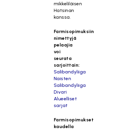
mikkeliläisen
Hatsinan
kanssa.
Farmisopimuksiin
nimettyjä
pelaajia
voi
seurata
sarjoittain:
Salibandyliiga
Naisten
Salibandyliiga
Divari
Alueelliset
sarjat
Farmisopimukset
kaudella