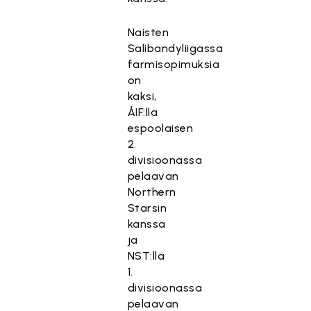
Naisten
Salibandyliigassa
farmisopimuksia
on
kaksi,
ÅIF:lla
espoolaisen
2.
divisioonassa
pelaavan
Northern
Starsin
kanssa
ja
NST:llä
1.
divisioonassa
pelaavan