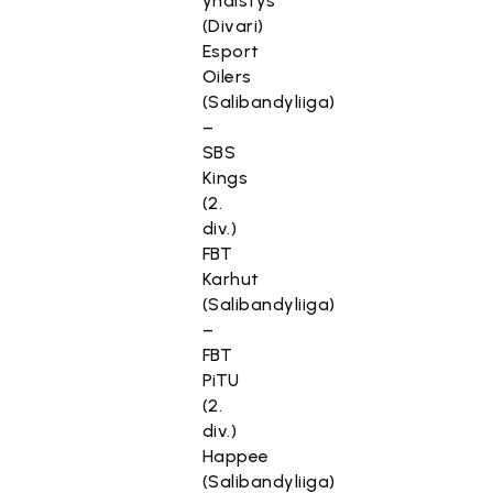
yhdistys
(Divari)
Esport
Oilers
(Salibandyliiga)
–
SBS
Kings
(2.
div.)
FBT
Karhut
(Salibandyliiga)
–
FBT
PiTU
(2.
div.)
Happee
(Salibandyliiga)