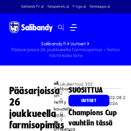
SalibandyTV
Tulospalvelu
F-liiga
Fanikauppa
Salibandy.fi
Uutiset
Pääsarjoissa 26 joukkueella farmisopimus – katso
tästä koko lista
Lukukertoja:
332
Pääsarjoissa
Salibandyssä
SUOSITTUA
2
on
02.08.2
26
5
UUTISET
tehty
026
.
kaudelle
joukkueella
Champions Cup
0
2018-
9
vauhtiin tässä
19
farmisopimus
.
yhteensä