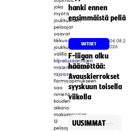
sopimus,
hanki ennen
joka
myötä
ensimmäistä peliä
joukkueiden
pelaajat
saavat
liikkua
04.08.2
UUTISET
026
joukkueiden
välillä
F-liigan alku
kilpailusääntöjen
häämöttää:
määrittämissä
rajoissa
.
Avauskierrokset
Farmisopimukseen
syyskuun toisella
saa
nimetä
viikolla
kauden
aikana
maksimissaan
12
UUSIMMAT
pelaajaa.