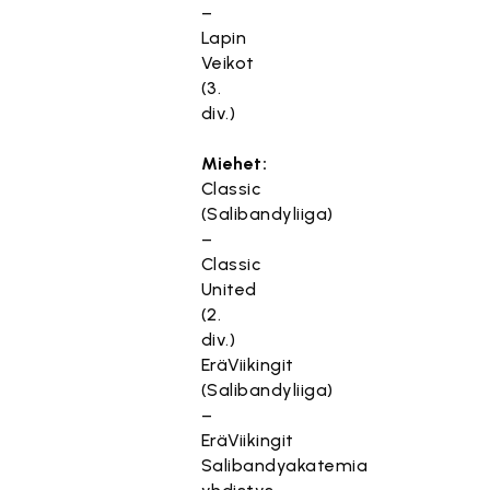
–
Lapin
Veikot
(3.
div.)
Miehet:
Classic
(Salibandyliiga)
–
Classic
United
(2.
div.)
EräViikingit
(Salibandyliiga)
–
EräViikingit
Salibandyakatemia