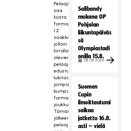
Pelaajia
Salibandy
saa
mukana OP
lisätä
farmisopimukseen
Pohjolan
1.2.
liikuntapäiväs
saakka,
sä
jolloin
Olympiastadi
listalla
onilla 15.8.
olevien
08.08.2026
pelaajien
edustusoikeus
lukitaan
jompaan
Suomen
kumpaan
Cupin
farmisopimuksen
ilmoittautumi
joukkueista.
saikaa
Tämän
jatkettu 16.8.
jälkeen
pelaaja
asti – vielä