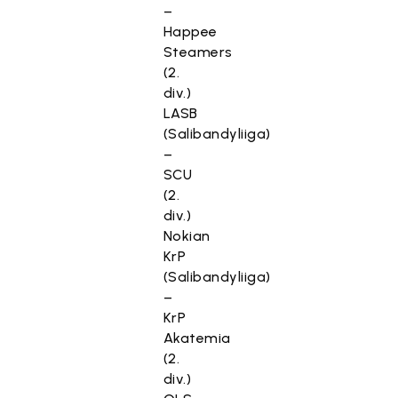
–
Happee
Steamers
(2.
div.)
LASB
(Salibandyliiga)
–
SCU
(2.
div.)
Nokian
KrP
(Salibandyliiga)
–
KrP
Akatemia
(2.
div.)