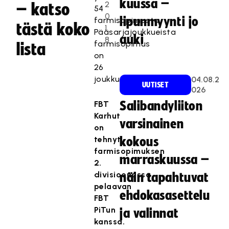
kuussa –
2
– katso
54
0
lipunmyynti jo
farmisopimusta.
tästä koko
1
Pääsarjajoukkueista
auki
8
farmisopimus
lista
on
26
joukkueella.
04.08.2
UUTISET
026
FBT
Salibandyliiton
Karhut
varsinainen
on
tehnyt
kokous
farmisopimuksen
marraskuussa –
2.
divisioonassa
näin tapahtuvat
pelaavan
ehdokasasettelu
FBT
PiTun
ja valinnat
kanssa.