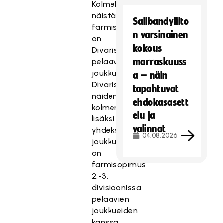
Kolmella
näistä
Salibandyliito
farmisopimuskumppani
n varsinainen
on
kokous
Divarissa
marraskuuss
pelaava
joukkue.
a – näin
Divarissa
tapahtuvat
näiden
ehdokasasett
kolmen
elu ja
lisäksi
valinnat
yhdeksällä
04.08.2026
joukkueella
on
farmisopimus
2.-3.
divisioonissa
pelaavien
joukkueiden
kanssa.