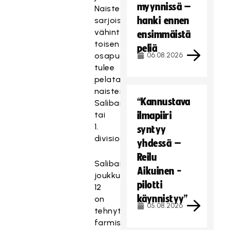
myynnissä –
Naisten
hanki ennen
sarjoissa
vähintään
ensimmäistä
toisen
peliä
osapuolen
06.08.2026
tulee
pelata
naisten
“Kannustava
Salibandyliigassa
tai
ilmapiiri
1.
syntyy
divisioonassa.
yhdessä –
Reilu
Salibandyliigan
Aikuinen -
joukkueista
pilotti
12
käynnistyy”
on
05.08.2026
tehnyt
farmisopimuksen.