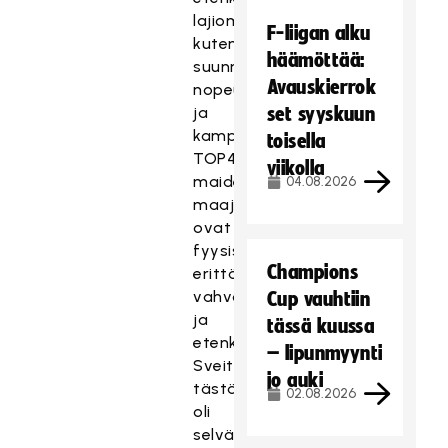
lajiominaisuuksissa,
F-liigan alku
kuten
häämöttää:
suunnanmuutokset,
Avauskierrok
nopeus
ja
set syyskuun
kamppailupelaaminen.
toisella
TOP4-
viikolla
maiden
04.08.2026
maajoukkueet
ovat
fyysisesti
Champions
erittäin
vahvoja
Cup vauhtiin
ja
tässä kuussa
etenkin
– lipunmyynti
Sveitsillä
jo auki
tästä
02.08.2026
oli
selvä