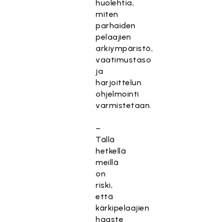
huolehtia,
miten
parhaiden
pelaajien
arkiympäristö,
vaatimustaso
ja
harjoittelun
ohjelmointi
varmistetaan.
–
Tällä
hetkellä
meillä
on
riski,
että
kärkipelaajien
haaste