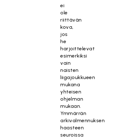
ei
ole
riittävän
kova,
jos
he
harjoittelevat
esimerkiksi
vain
naisten
liigajoukkueen
mukana
yhteisen
ohjelman
mukaan.
Ymmärrän
arkivalmennuksen
haasteen
seuroissa