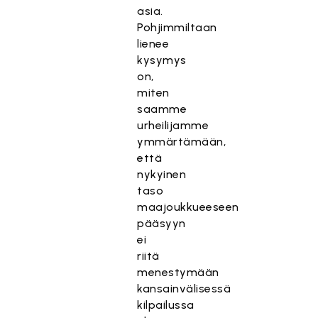
asia.
Pohjimmiltaan
lienee
kysymys
on,
miten
saamme
urheilijamme
ymmärtämään,
että
nykyinen
taso
maajoukkueeseen
pääsyyn
ei
riitä
menestymään
kansainvälisessä
kilpailussa