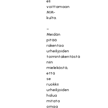
eli
voittamaan
MM-
kulta.
–
Meidän
pitää
rakentaa
urheilijoiden
toimintakentästä
niin
mielekästä,
että
se
ruokkii
urheilijoiden
halua
mitata
omaa