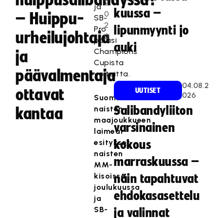
huippusalibandyssa?
2
ja
kuussa –
0
– Huippu-
SB-
2
lipunmyynti jo
Pro
urheilujohtaja
0
palasi
auki
Champions
ja
Cupista
päävalmentaja
voitoitta.
04.08.2
ottavat
UUTISET
026
Suomen
naisten
Salibandyliiton
kantaa
maajoukkueen
varsinainen
laimeat
esitykset
kokous
naisten
marraskuussa –
MM-
kisoissa
näin tapahtuvat
joulukuussa
ehdokasasettelu
ja
SB-
ja valinnat