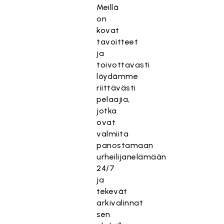
Meillä
on
kovat
tavoitteet
ja
toivottavasti
löydämme
riittävästi
pelaajia,
jotka
ovat
valmiita
panostamaan
urheilijanelämään
24/7
ja
tekevät
arkivalinnat
sen