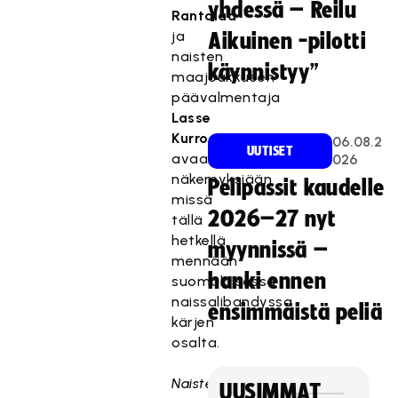
yhdessä – Reilu
Rantalaa
ja
Aikuinen -pilotti
naisten
käynnistyy”
maajoukkueen
päävalmentaja
Lasse
Kurrosta
06.08.2
UUTISET
avaamaan
026
näkemyksiään
Pelipassit kaudelle
missä
2026–27 nyt
tällä
hetkellä
myynnissä –
mennään
hanki ennen
suomalaisessa
naissalibandyssa
ensimmäistä peliä
kärjen
osalta.
Naisten
UUSIMMAT