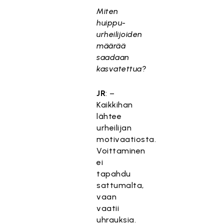
Miten
huippu-
urheilijoiden
määrää
saadaan
kasvatettua?
JR
: –
Kaikkihan
lähtee
urheilijan
motivaatiosta.
Voittaminen
ei
tapahdu
sattumalta,
vaan
vaatii
uhrauksia.