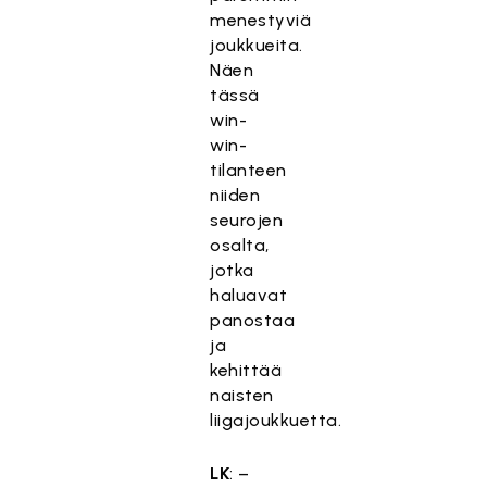
menestyviä
joukkueita.
Näen
tässä
win-
win-
tilanteen
niiden
seurojen
osalta,
jotka
haluavat
panostaa
ja
kehittää
naisten
liigajoukkuetta.
LK
: –