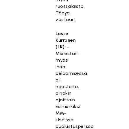
ruotsalaista
Täbya
vastaan.
Lasse
Kurronen
(LK)
: –
Mielestäni
myös
ihan
pelaamisessa
oli
haasteita,
ainakin
ajoittain.
Esimerkiksi
MM-
kisoissa
puolustuspelissä