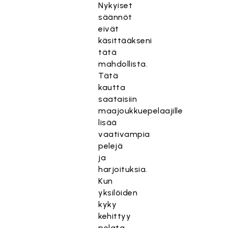
Nykyiset
säännöt
eivät
käsittääkseni
tätä
mahdollista.
Tätä
kautta
saataisiin
maajoukkuepelaajille
lisää
vaativampia
pelejä
ja
harjoituksia.
Kun
yksilöiden
kyky
kehittyy
pelata