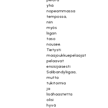
yhä
nopeammassa
tempossa,
niin
myös
liigan
taso
nousee.
Tietysti
maajoukkuepelaajat
pelaavat
ensisijaisesti
Salibandyliigaa,
mutta
tukitoimia
ja
lisähaastetta
olisi
hyvä