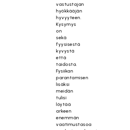
vastustajan
hyökkääjän
hyvyyteen.
Kysymys
on
sekä
fyysisestä
kyvystä
että
taidosta.
Fysiikan
parantamisen
lisäksi
meidän
tulisi
löytää
arkeen
enemmän
vaatimustasoa