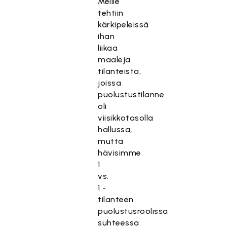
Meille
tehtiin
kärkipeleissä
ihan
liikaa
maaleja
tilanteista,
joissa
puolustustilanne
oli
viisikkotasolla
hallussa,
mutta
hävisimme
1
vs.
1 -
tilanteen
puolustusroolissa
suhteessa