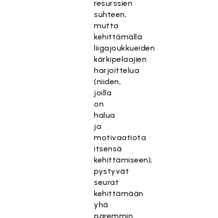
resurssien
suhteen,
mutta
kehittämällä
liigajoukkueiden
kärkipelaajien
harjoittelua
(niiden,
joilla
on
halua
ja
motivaatiota
itsensä
kehittämiseen),
pystyvät
seurat
kehittämään
yhä
paremmin