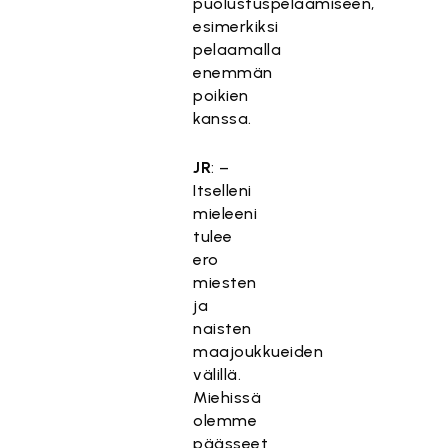
puolustuspelaamiseen,
esimerkiksi
pelaamalla
enemmän
poikien
kanssa.
JR
: –
Itselleni
mieleeni
tulee
ero
miesten
ja
naisten
maajoukkueiden
välillä.
Miehissä
olemme
päässeet