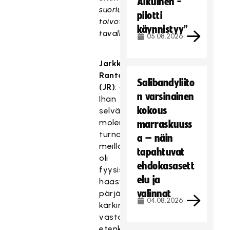
Aikuinen -
suoriutuneet
pilotti
toivotulla
käynnistyy”
tavalla?
05.08.2026
Jarkko
Rantala
Salibandyliito
(JR)
: –
n varsinainen
Ihan
kokous
selvästi
molemmissa
marraskuuss
turnauksissa
a – näin
meillä
tapahtuvat
oli
ehdokasasett
fyysisesti
elu ja
haasteita
valinnat
pärjätä
04.08.2026
kärkimaita
vastaan
etenkin