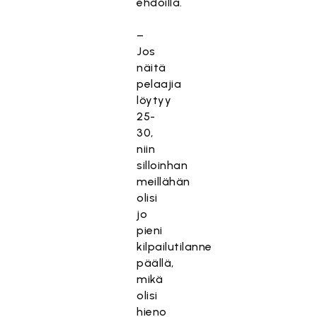
ehdoilla.
–
Jos
näitä
pelaajia
löytyy
25-
30,
niin
silloinhan
meillähän
olisi
jo
pieni
kilpailutilanne
päällä,
mikä
olisi
hieno