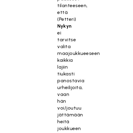
tilanteeseen,
että
(Petteri)
Nykyn
ei
tarvitse
valita
maajoukkueeseen
kaikkia
lajiin
tiukasti
panostavia
urheilijoita,
vaan
hän
voi/joutuu
jättämään
heitä
joukkueen