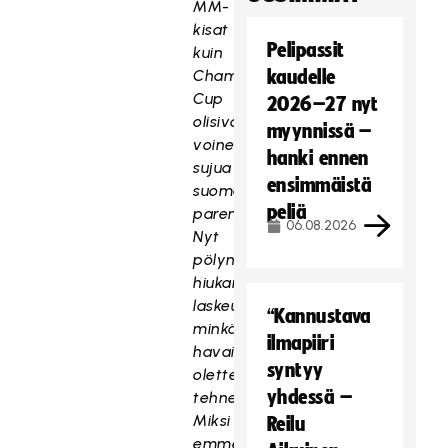
MM-
kisat
Pelipassit
kuin
Champions
kaudelle
Cup
2026–27 nyt
olisivat
myynnissä –
voineet
hanki ennen
sujua
ensimmäistä
suomalaisilta
peliä
paremminkin.
06.08.2026
Nyt
pölyn
hiukan
laskeuduttua,
“Kannustava
minkälaisia
ilmapiiri
havaintoja
syntyy
olette
yhdessä –
tehneet.
Miksi
Reilu
emme