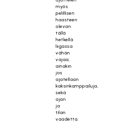
myös
pelillisen
haasteen
olevan
tällä
hetkellä
liigassa
vähän
vajaa,
ainakin
jos
ajatellaan
kaksinkamppailuja,
sekä
ajan
ja
tilan
vaadetta.