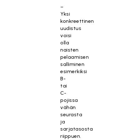
–
Yksi
konkreettinen
uudistus
voisi
olla
naisten
pelaamisen
salliminen
esimerkiksi
B-
tai
C-
pojissa
vähän
seurasta
ja
sarjatasosta
riippuen.