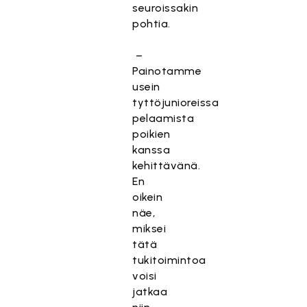
seuroissakin
pohtia.
–
Painotamme
usein
tyttöjunioreissa
pelaamista
poikien
kanssa
kehittävänä.
En
oikein
näe,
miksei
tätä
tukitoimintoa
voisi
jatkaa