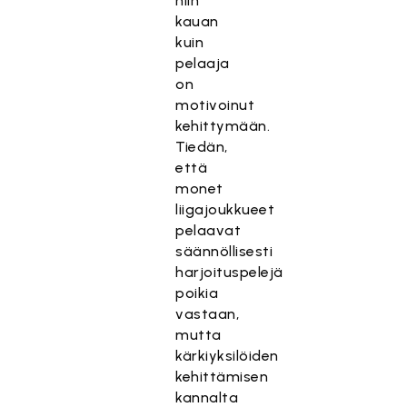
niin
kauan
kuin
pelaaja
on
motivoinut
kehittymään.
Tiedän,
että
monet
liigajoukkueet
pelaavat
säännöllisesti
harjoituspelejä
poikia
vastaan,
mutta
kärkiyksilöiden
kehittämisen
kannalta