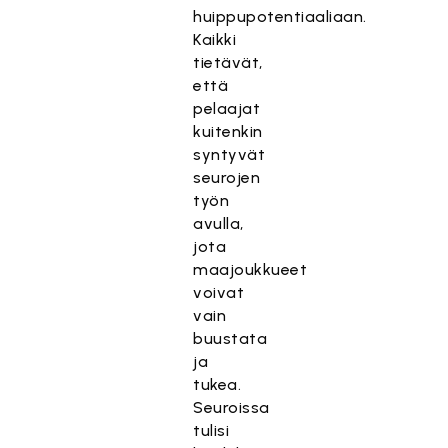
huippupotentiaaliaan.
Kaikki
tietävät,
että
pelaajat
kuitenkin
syntyvät
seurojen
työn
avulla,
jota
maajoukkueet
voivat
vain
buustata
ja
tukea.
Seuroissa
tulisi