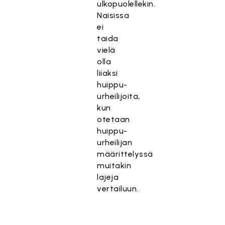
ulkopuolellekin.
Naisissa
ei
taida
vielä
olla
liiaksi
huippu-
urheilijoita,
kun
otetaan
huippu-
urheilijan
määrittelyssä
muitakin
lajeja
vertailuun.