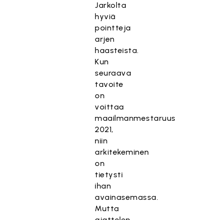
Jarkolta
hyviä
pointteja
arjen
haasteista.
Kun
seuraava
tavoite
on
voittaa
maailmanmestaruus
2021,
niin
arkitekeminen
on
tietysti
ihan
avainasemassa.
Mutta
ajattelen