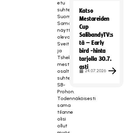
etu
suhteessa
Katso
Suomeen.
Mestareiden
Sama
Cup
näytti
SalibandyTV:s
olevan
tä – Early
Sveitsin
bird -hinta
ja
Tshekin
tarjolla 30.7.
mestareiden
asti
osalta
24.07.2026
suhteessa
SB-
Prohon.
Todennäköisesti
sama
tilanne
olisi
ollut
myös