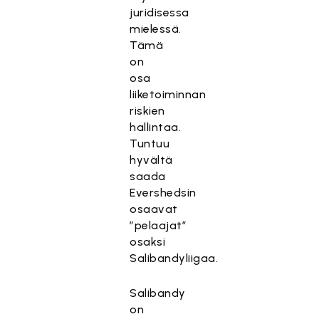
juridisessa
mielessä.
Tämä
on
osa
liiketoiminnan
riskien
hallintaa.
Tuntuu
hyvältä
saada
Evershedsin
osaavat
”pelaajat”
osaksi
Salibandyliigaa.
Salibandy
on