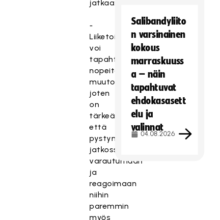
jatkaa:
Salibandyliito
-
n varsinainen
Liiketoimintaympäristössä
kokous
voi
tapahtua
marraskuuss
nopeitakin
a – näin
muutoksia,
tapahtuvat
joten
ehdokasasett
on
elu ja
tärkeää,
valinnat
että
04.08.2026
pystymme
jatkossa
varautumaan
ja
reagoimaan
niihin
paremmin
myös