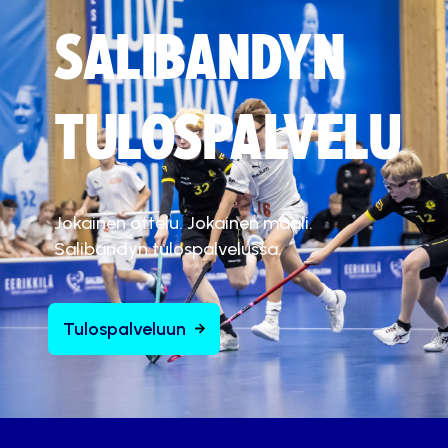
SALIBANDYN
TULOSPALVELU
Jokainen ottelu. Jokainen maali.
Salibandyn tulospalvelussa.
Tulospalveluun