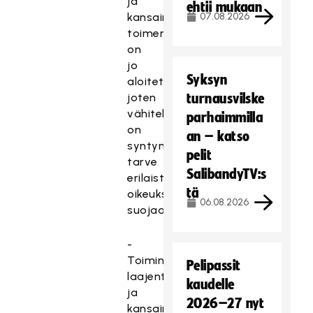
ja
ehtii mukaan
kansainvälisiäkin
07.08.2026
toimenpiteitä
on
jo
Syksyn
aloitettu,
joten
turnausvilske
vähitellen
parhaimmilla
on
an – katso
syntynyt
pelit
tarve
SalibandyTV:s
erilaisten
tä
oikeuksien
06.08.2026
suojaamiseen.
-
Toimintamme
Pelipassit
laajentuessa
kaudelle
ja
2026–27 nyt
kansainvälistyessä