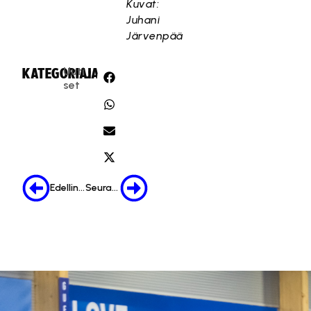
Kuvat:
Juhani
Järvenpää
Uuti
KATEGORIA:
JAA:
set
Edellinen
Seuraava