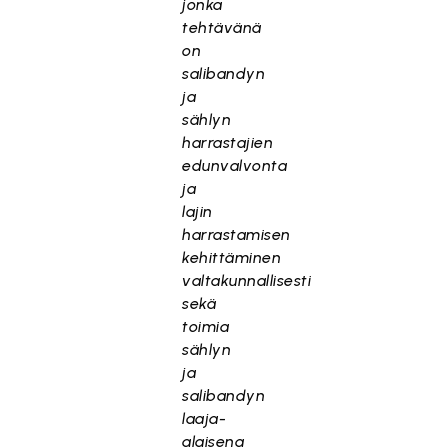
jonka
tehtävänä
on
salibandyn
ja
sählyn
harrastajien
edunvalvonta
ja
lajin
harrastamisen
kehittäminen
valtakunnallisesti
sekä
toimia
sählyn
ja
salibandyn
laaja-
alaisena