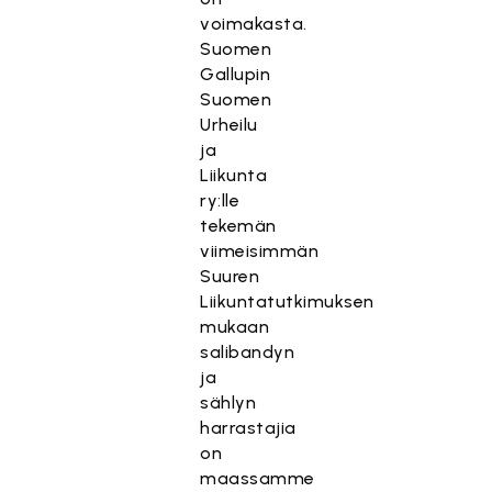
voimakasta.
Suomen
Gallupin
Suomen
Urheilu
ja
Liikunta
ry:lle
tekemän
viimeisimmän
Suuren
Liikuntatutkimuksen
mukaan
salibandyn
ja
sählyn
harrastajia
on
maassamme