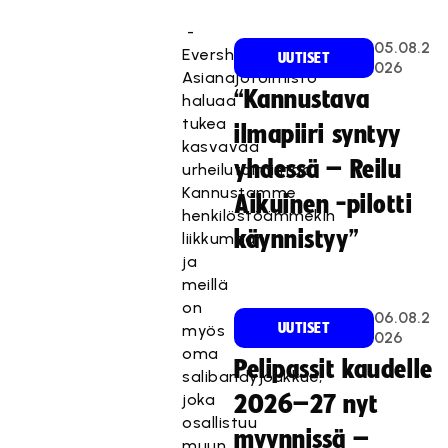
-
05.08.2
Eversheds
UUTISET
026
Asianajotoimisto
“Kannustava
haluaa
tukea
ilmapiiri syntyy
kasvavaa
yhdessä – Reilu
urheilutoimintaa.
Kannustamme
Aikuinen -pilotti
henkilöstöämmekin
käynnistyy”
liikkumaan
ja
meillä
on
06.08.2
UUTISET
myös
026
oma
Pelipassit kaudelle
salibandyjoukkue,
joka
2026–27 nyt
osallistuu
myynnissä –
muun