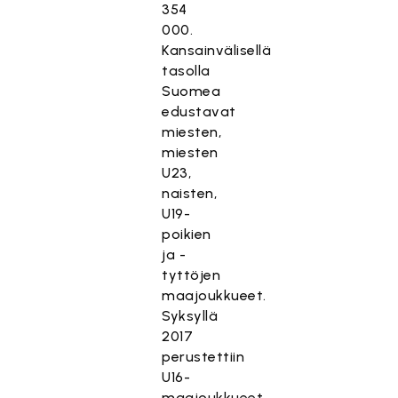
354
000.
Kansainvälisellä
tasolla
Suomea
edustavat
miesten,
miesten
U23,
naisten,
U19-
poikien
ja -
tyttöjen
maajoukkueet.
Syksyllä
2017
perustettiin
U16-
maajoukkueet