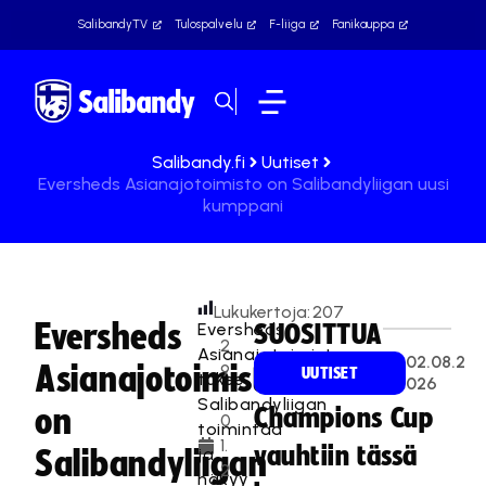
SalibandyTV
Tulospalvelu
F-liiga
Fanikauppa
Salibandy.fi
Uutiset
Eversheds Asianajotoimisto on Salibandyliigan uusi
kumppani
Lukukertoja:
207
Eversheds
Eversheds
SUOSITTUA
2
Asianajotoimisto
02.08.2
Asianajotoimisto
9
UUTISET
tukee
026
.
Salibandyliigan
on
Champions Cup
0
toimintaa
1.
vauhtiin tässä
ja
Salibandyliigan
2
näkyy