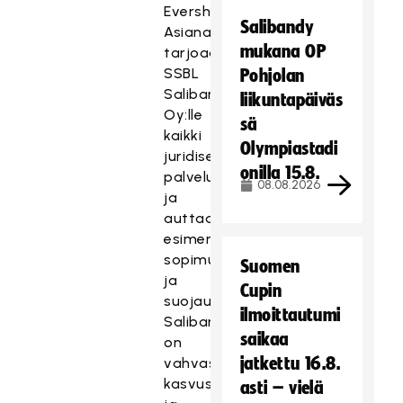
Eversheds
Salibandy
Asianajotoimisto
mukana OP
tarjoaa
SSBL
Pohjolan
Salibandy
liikuntapäiväs
Oy:lle
sä
kaikki
Olympiastadi
juridiset
onilla 15.8.
palvelut
08.08.2026
ja
auttaa
esimerkiksi
sopimus-
Suomen
ja
Cupin
suojausasioissa.
ilmoittautumi
Salibandyliiga
saikaa
on
jatkettu 16.8.
vahvassa
kasvussa
asti – vielä