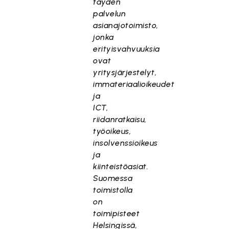
täyden
palvelun
asianajotoimisto,
jonka
erityisvahvuuksia
ovat
yritysjärjestelyt,
immateriaalioikeudet
ja
ICT,
riidanratkaisu,
työoikeus,
insolvenssioikeus
ja
kiinteistöasiat.
Suomessa
toimistolla
on
toimipisteet
Helsingissä,