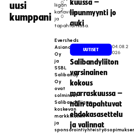
kuussa –
0
uusi
liigan
2
lipunmyynti jo
kanavissa
kumppani
0
ja
auki
tapahtumissa.
Eversheds
04.08.2
Asianajotoimisto
UUTISET
026
Oy
ja
Salibandyliiton
SSBL
varsinainen
Salibandy
Oy
kokous
ovat
marraskuussa –
solmineet
Salibandyliigaa
näin tapahtuvat
koskevan
ehdokasasettelu
markkinointi-
ja
ja valinnat
sponsorointiyhteistyösopimukse