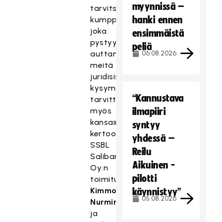
myynnissä –
tarvitsemme
hanki ennen
kumppanin,
joka
ensimmäistä
pystyy
peliä
auttamaan
06.08.2026
meitä
juridisissa
kysymyksissä
“Kannustava
tarvittaessa
myös
ilmapiiri
kansainvälisesti,
syntyy
kertoo
yhdessä –
SSBL
Reilu
Salibandy
Aikuinen -
Oy:n
pilotti
toimitusjohtaja
Kimmo
käynnistyy”
05.08.2026
Nurminen
ja