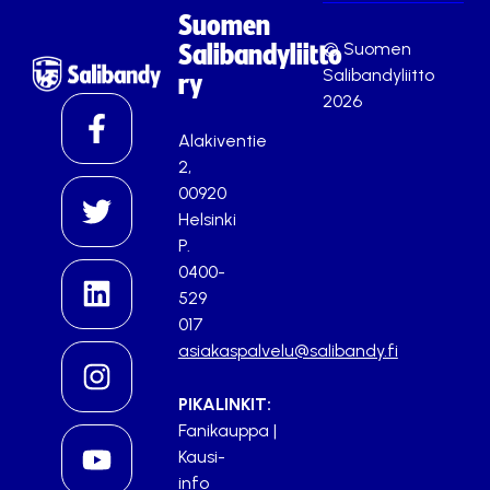
Suomen
© Suomen
Salibandyliitto
Salibandyliitto
ry
2026
Alakiventie
2,
00920
Helsinki
P.
0400-
529
017
asiakaspalvelu@salibandy.fi
PIKALINKIT:
Fanikauppa
|
Kausi-
info