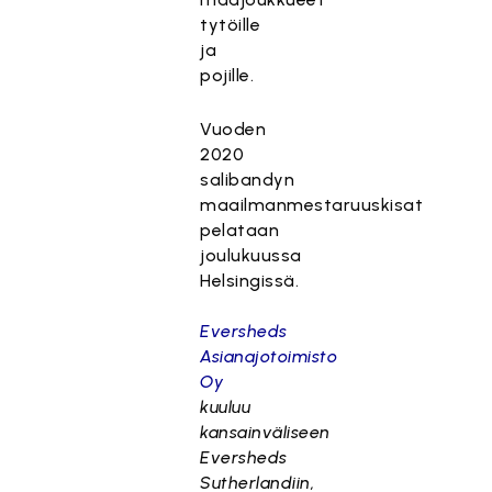
tytöille
ja
pojille.
Vuoden
2020
salibandyn
maailmanmestaruuskisat
pelataan
joulukuussa
Helsingissä.
Eversheds
Asianajotoimisto
Oy
kuuluu
kansainväliseen
Eversheds
Sutherlandiin,