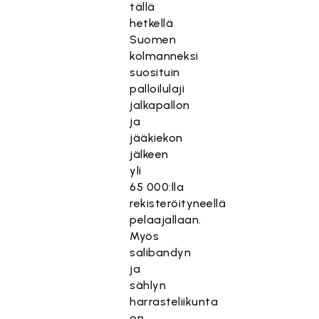
tällä
hetkellä
Suomen
kolmanneksi
suosituin
palloilulaji
jalkapallon
ja
jääkiekon
jälkeen
yli
65 000:lla
rekisteröityneellä
pelaajallaan.
Myös
salibandyn
ja
sählyn
harrasteliikunta
on