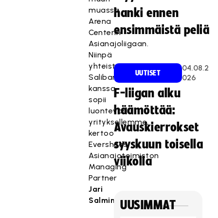
muassa
hanki ennen
Arena
ensimmäistä peliä
Centerin
Asianajoliigaan.
Niinpä
yhteistyö
04.08.2
UUTISET
Salibandyliigan
026
kanssa
F-liigan alku
sopii
häämöttää:
luontevasti
yrityksellemme,
Avauskierrokset
kertoo
syyskuun toisella
Eversheds
Asianajotoimiston
viikolla
Managing
Partner
Jari
Salminen.
UUSIMMAT