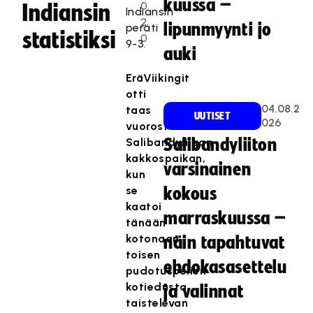
kuussa –
0
Indiansin
Indiansin
2
lipunmyynti jo
peräti
statistiksi
0
9-3.
auki
EräViikingit
otti
04.08.2
taas
UUTISET
026
vuorostaan
Salibandyliigan
Salibandyliiton
kakkospaikan,
varsinainen
kun
se
kokous
kaatoi
marraskuussa –
tänään
kotonaan
näin tapahtuvat
toisen
ehdokasasettelu
pudotuspelien
kotiedusta
ja valinnat
taistelevan