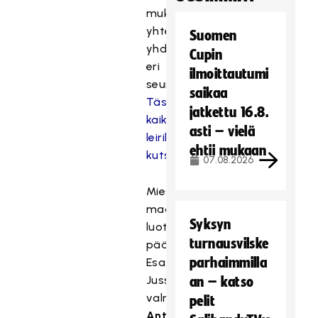
mukana
yhteensä
Suomen
yhdeksästä
Cupin
eri
ilmoittautumi
seurajoukkueesta.
saikaa
Tässä
jatkettu 16.8.
kaikki
asti – vielä
leirille
ehtii mukaan
kutsutut.
07.08.2026
Miesten
maajoukkuetta
Syksyn
luotsaavat
turnausvilske
päävalmentaja
parhaimmilla
Esa
Jussila,
an – katso
valmentajat
pelit
Antti