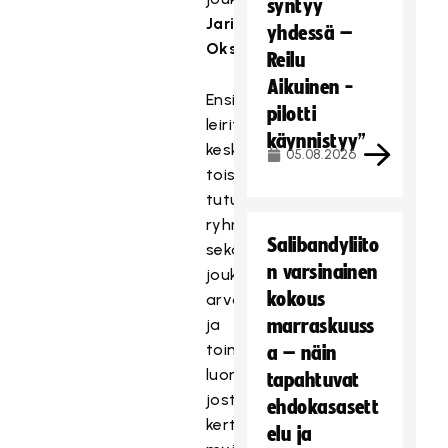
syntyy
Jari
yhdessä –
Oksanen.
Reilu
Aikuinen -
Ensimmäinen
pilotti
leiritapaaminen
käynnistyy”
keskittyy
05.08.2026
toisiin
tutustumiseen,
ryhmäytymiseen
Salibandyliito
sekä
n varsinainen
joukkueen
kokous
arvojen
ja
marraskuuss
toimintatapojen
a – näin
luomiseen,
tapahtuvat
josta
ehdokasasett
kertoo
elu ja