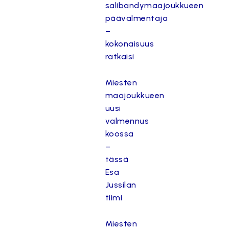
salibandymaajoukkueen
päävalmentaja
–
kokonaisuus
ratkaisi
Miesten
maajoukkueen
uusi
valmennus
koossa
–
tässä
Esa
Jussilan
tiimi
Miesten