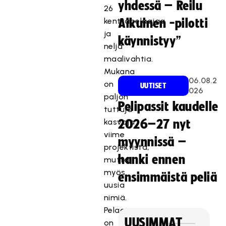
yhdessä – Reilu
26
kenttäpelaajaa
Aikuinen -pilotti
ja
käynnistyy”
neljä
maalivahtia.
Mukana
06.08.2
on
UUTISET
026
paljon
Pelipassit kaudelle
tuttuja
kasvoja
2026–27 nyt
viime
myynnissä –
projektista,
hanki ennen
mutta
myös
ensimmäistä peliä
uusia
nimiä.
Pelaajia
UUSIMMAT
on