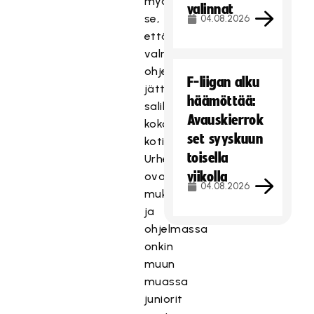
myös
valinnat
se,
04.08.2026
että
valmennus
ohjeisti
F-liigan alku
jättämään
häämöttää:
salibandymailat
Avauskierrok
kokonaan
set syyskuun
kotiin.
toisella
Urheiluvarusteet
viikolla
ovat
04.08.2026
mukana
ja
ohjelmassa
onkin
muun
muassa
juniorit