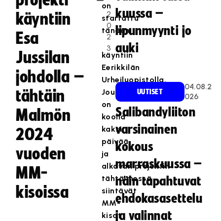
projekti
.
on
kuussa –
2
käyntiin
startattu
0
lipunmyynti jo
tänään
Esa
2
auki
3
Jussilan
käyntiin
Eerikkilän
johdolla –
Urheiluopistolla.
04.08.2
tähtäin
Joukkue
UUTISET
026
on
Salibandyliiton
Malmön
koolla
varsinainen
kaksi
2024
päivää
kokous
vuoden
ja
marraskuussa –
alkavan projektin
MM-
tähtäimessä
näin tapahtuvat
kisoissa
siintävät
ehdokasasettelu
MM-
ja valinnat
kisat