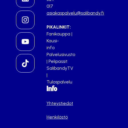
017
asiakaspalvelu@salibandy.fi
PIKALINKIT:
Fanikauppa
|
Kausi-
info
Palvelusivusto
|
Pelipassit
SalibandyTV
|
Tulospalvelu
Info
Yhteystiedot
Henkilöstö