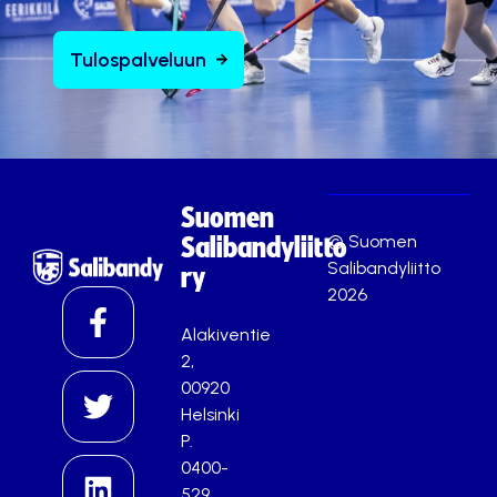
Tulospalveluun
Suomen
© Suomen
Salibandyliitto
Salibandyliitto
ry
2026
Alakiventie
2,
00920
Helsinki
P.
0400-
529