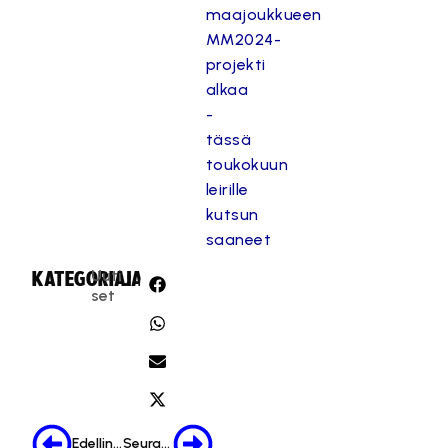
maajoukkueen
MM2024-
projekti
alkaa
-
tässä
toukokuun
leirille
kutsun
saaneet
Uuti
KATEGORIA:
JAA:
set
Edellinen
Seuraava