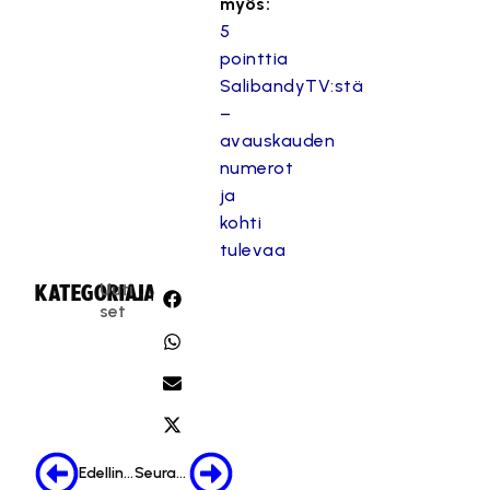
myös:
5
pointtia
SalibandyTV:stä
–
avauskauden
numerot
ja
kohti
tulevaa
Uuti
KATEGORIA:
JAA:
set
Edellinen
Seuraava