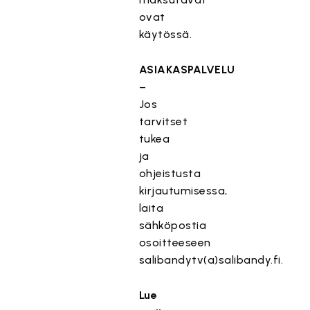
ovat
käytössä.
ASIAKASPALVELU
–
Jos
tarvitset
tukea
ja
ohjeistusta
kirjautumisessa,
laita
sähköpostia
osoitteeseen
salibandytv(a)salibandy.fi.
Lue