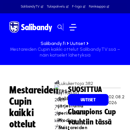
SalibandyTV
Tulospalvelu
F-liiga
Fanikauppa
Salibandy.fi
Uutiset
Mestareiden Cupin kaikki ottelut SalibandyTV:ssä –
näin katselet lähetyksiä
Lukukertoja:
382
Mestareiden
SUOSITTUA
TPS
La
02.08.2
Salibandyn
Cupin
ss
UUTISET
026
e
järjestämä
kaikki
Champions Cup
Le
perinteinen
po
Prodigy
vauhtiin tässä
ottelut
la
Mestareiden