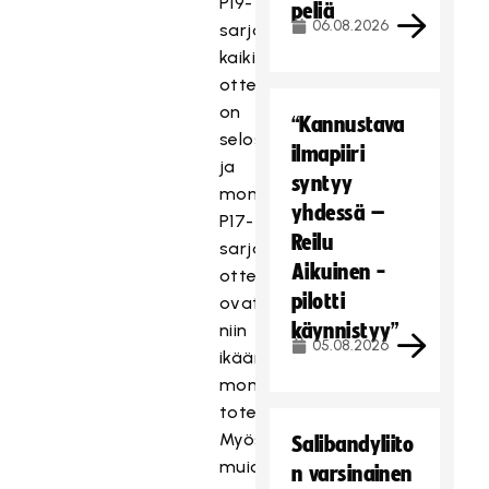
P19-
peliä
06.08.2026
sarjan
kaikissa
otteluissa
on
“Kannustava
selostus
ilmapiiri
ja
syntyy
monikameratuotanto.
yhdessä –
P17-
Reilu
sarjan
Aikuinen -
ottelut
pilotti
ovat
käynnistyy”
niin
05.08.2026
ikään
monikameratuotannoilla
toteutettuja.
Myös
Salibandyliito
muiden
n varsinainen