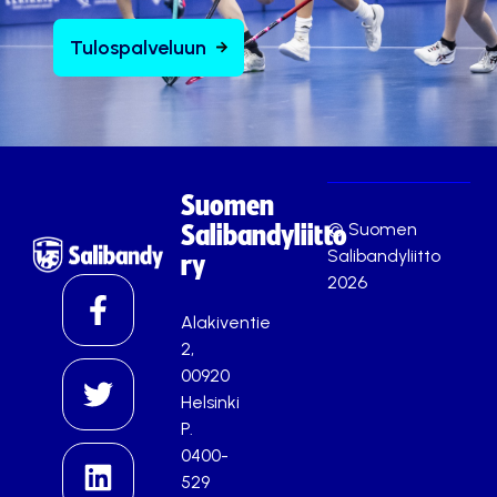
Tulospalveluun
Suomen
© Suomen
Salibandyliitto
Salibandyliitto
ry
2026
Alakiventie
2,
00920
Helsinki
P.
0400-
529