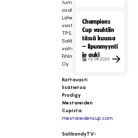
turnaustoimintojen
osalta.
Lähetystuotannoista
Champions
vastaa
Cup vauhtiin
TPS
tässä kuussa
Salibandyn
– lipunmyynti
valtuuttamana
jo auki
FihlmanMedia
02.08.2026
Oy.
Kattavasti
lisätietoa
Prodigy
Mestareiden
Cupista:
mestareidencup.com
SalibandyTV-