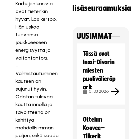
Karhujen kanssa
lisäseuraamuksia
ovat tietenkin
hyvät, Lax kertoo.
Hän uskoo
tuovansa
UUSIMMAT
joukkueeseen
energisyyttä ja
Tässä ovat
voitontahtoa.
Inssi-Divarin
–
miesten
Valmistautuminen
puolivälieräp
kauteen on
arit
sujunut hyvin.
01.03.2026
Odotan tulevaa
kautta innolla ja
tavoitteena on
Ottelun
kehittyä
Koovee–
mahdollisimman
paljon, sekä saada
Tiikerit