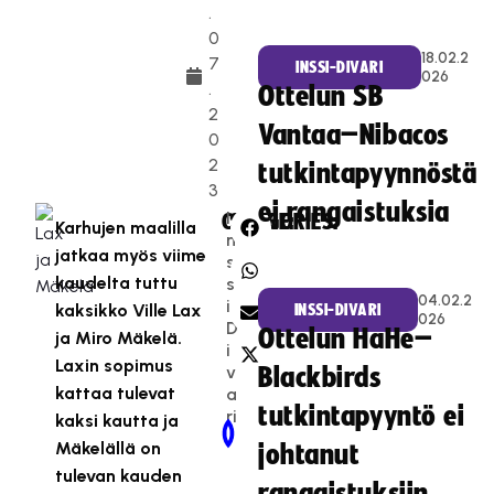
.
0
18.02.2
7
INSSI-DIVARI
026
.
Ottelun SB
2
Vantaa–Nibacos
0
2
tutkintapyynnöstä
3
ei rangaistuksia
I
CATEGORIES:
SHARE:
Karhujen maalilla
n
jatkaa myös viime
s
kaudelta tuttu
s
04.02.2
i-
kaksikko Ville Lax
INSSI-DIVARI
026
D
Ottelun HaHe–
ja Miro Mäkelä.
i
Laxin sopimus
v
Blackbirds
kattaa tulevat
a
tutkintapyyntö ei
ri
kaksi kautta ja
Newer Post
Older Post
Mäkelällä on
johtanut
tulevan kauden