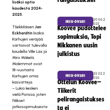
rangaistuksiin
lisäksi optio
kaudesta 2024-
2025.
20.06.2
INSSI-DIVARI
023
Tšekkiläisen
Jan
Koovee pudottelee
Eckhardtin
lisäksi
sopimuksia, Topi
Karhujen veräjää
Nikkanen uusin
vartioivat tulevalla
kaudella Ville Lax ja
julkistus
Miro Mäkelä.
Molemmat ovat
18-vuotiaita
25.02.2
Karhujen omia
INSSI-DIVARI
026
Ottelun Koovee–
kasvatteja.
– Lukio kesken
Tiikerit
vielä Porissa, joten
pelirangaistukses
fiilikset
jatkosopimuksesta
ta ei