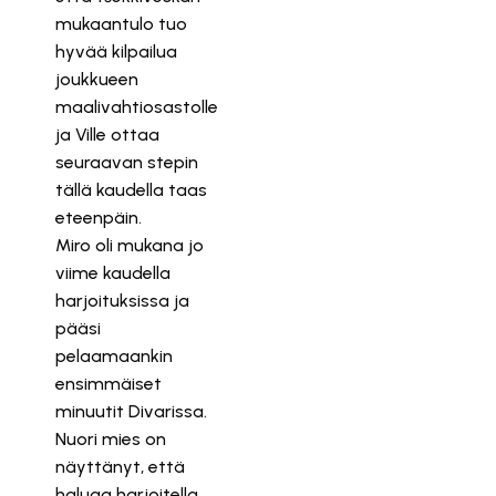
mukaantulo tuo
hyvää kilpailua
joukkueen
maalivahtiosastolle
ja Ville ottaa
seuraavan stepin
tällä kaudella taas
eteenpäin.
Miro oli mukana jo
viime kaudella
harjoituksissa ja
pääsi
pelaamaankin
ensimmäiset
minuutit Divarissa.
Nuori mies on
näyttänyt, että
haluaa harjoitella