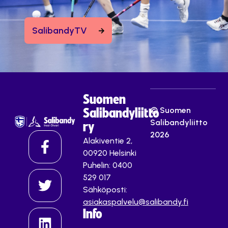
SalibandyTV
Suomen
© Suomen
Salibandyliitto
Salibandyliitto
ry
2026
Alakiventie 2,
00920 Helsinki
Puhelin: 0400
529 017
Sähköposti:
asiakaspalvelu@salibandy.fi
Info