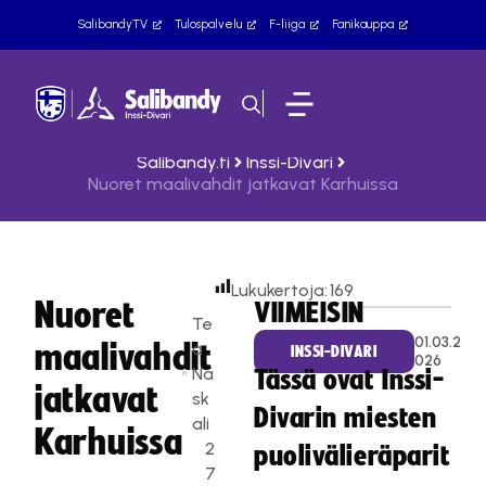
SalibandyTV
Tulospalvelu
F-liiga
Fanikauppa
Salibandy.fi
Inssi-Divari
Nuoret maalivahdit jatkavat Karhuissa
Lukukertoja:
169
Nuoret
VIIMEISIN
Te
01.03.2
maalivahdit
a
INSSI-DIVARI
026
Na
Tässä ovat Inssi-
jatkavat
sk
Divarin miesten
ali
Karhuissa
2
puolivälieräparit
7