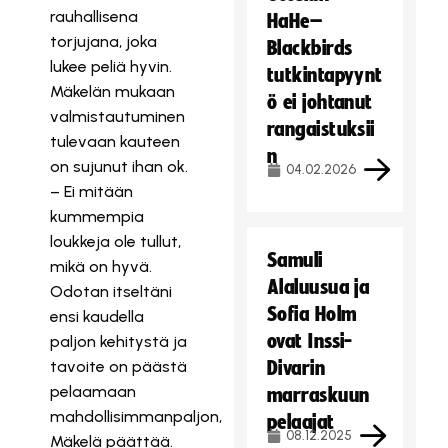
rauhallisena
HaHe–
torjujana, joka
Blackbirds
lukee peliä hyvin.
tutkintapyynt
Mäkelän mukaan
ö ei johtanut
valmistautuminen
rangaistuksii
tulevaan kauteen
n
on sujunut ihan ok.
04.02.2026
– Ei mitään
kummempia
loukkeja ole tullut,
Samuli
mikä on hyvä.
Alaluusua ja
Odotan itseltäni
Sofia Holm
ensi kaudella
ovat Inssi-
paljon kehitystä ja
tavoite on päästä
Divarin
pelaamaan
marraskuun
mahdollisimmanpaljon,
pelaajat
08.12.2025
Mäkelä päättää.