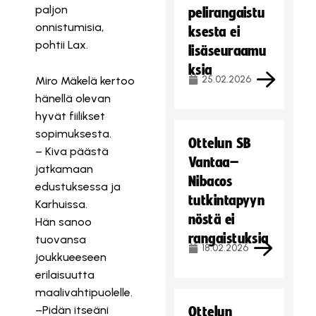
paljon
pelirangaistu
onnistumisia,
ksesta ei
pohtii Lax.
lisäseuraamu
ksia
25.02.2026
Miro Mäkelä kertoo
hänellä olevan
hyvät fiilikset
sopimuksesta.
Ottelun SB
– Kiva päästä
Vantaa–
jatkamaan
Nibacos
edustuksessa ja
tutkintapyyn
Karhuissa.
nöstä ei
Hän sanoo
rangaistuksia
tuovansa
18.02.2026
joukkueeseen
erilaisuutta
maalivahtipuolelle.
–Pidän itseäni
Ottelun