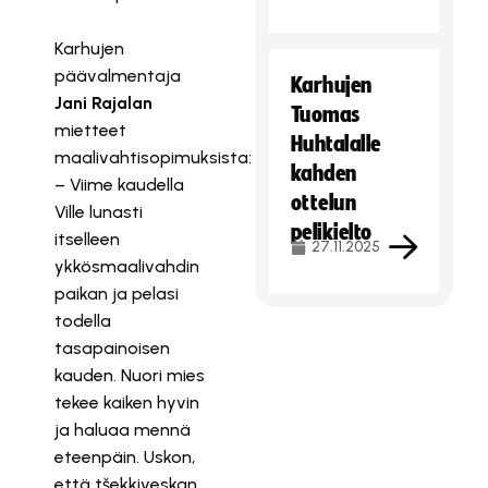
Karhujen
päävalmentaja
Karhujen
Jani Rajalan
Tuomas
mietteet
Huhtalalle
maalivahtisopimuksista:
kahden
– Viime kaudella
ottelun
Ville lunasti
pelikielto
itselleen
27.11.2025
ykkösmaalivahdin
paikan ja pelasi
todella
tasapainoisen
kauden. Nuori mies
tekee kaiken hyvin
ja haluaa mennä
eteenpäin. Uskon,
että tšekkiveskan