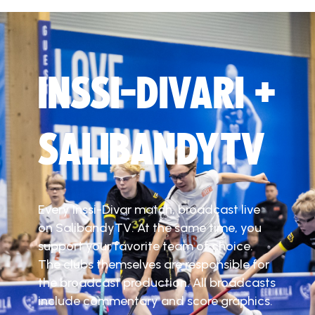
INSSI-DIVARI +
SALIBANDYTV
Every Inssi-Divar match, broadcast live
on SalibandyTV. At the same time, you
support your favorite team of choice.
The clubs themselves are responsible for
the broadcast production. All broadcasts
include commentary and score graphics.