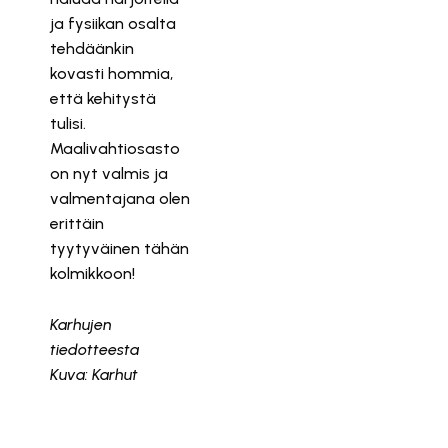
ja fysiikan osalta
tehdäänkin
kovasti hommia,
että kehitystä
tulisi.
Maalivahtiosasto
on nyt valmis ja
valmentajana olen
erittäin
tyytyväinen tähän
kolmikkoon!
Karhujen
tiedotteesta
Kuva: Karhut