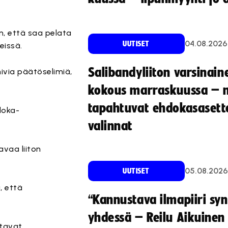
n, että saa pelata
04.08.2026
UUTISET
eissä.
Salibandyliiton varsinain
mivia päätöselimiä,
kokous marraskuussa – 
tapahtuvat ehdokasasette
loka-
valinnat
avaa liiton
05.08.2026
UUTISET
, että
“Kannustava ilmapiiri sy
yhdessä – Reilu Aikuinen 
stavat