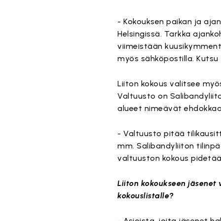
- Kokouksen paikan ja aja
Helsingissä. Tarkka ajankoh
viimeistään kuusikymmentä
myös sähköpostilla. Kutsu t
Liiton kokous valitsee myö
Valtuusto on Salibandyliit
alueet nimeävät ehdokkaan
- Valtuusto pitää tilikaus
mm. Salibandyliiton tilin
valtuuston kokous pidetään
Liiton kokoukseen jäsenet 
kokouslistalle?
- Asioista, joita jäsenet ha