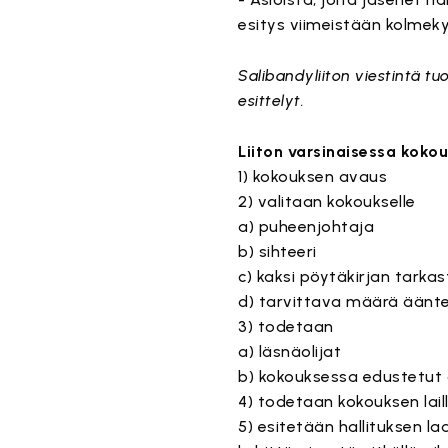
esitys viimeistään kolmek
Salibandyliiton viestintä 
esittelyt.
Liiton varsinaisessa kokou
1) kokouksen avaus
2) valitaan kokoukselle
a) puheenjohtaja
b) sihteeri
c) kaksi pöytäkirjan tarka
d) tarvittava määrä äänte
3) todetaan
a) läsnäolijat
b) kokouksessa edustetut 
4) todetaan kokouksen lail
5) esitetään hallituksen l