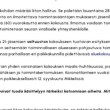
nkohdan määrää liiton hallitus. Se pidetään lauantaina 2
ta on ilmoitettava toimintasääntöjen mukaisesti jäsenille 
 (60) vuorokautta ennen kokousta. Ilmoitus voidaan toim
oimitetaan seuran viralliselle yhteyshenkilölle.
s 21-jäsenisen
valtuuston
kokoukseen tuotavan esityksen
on seitsemään toiminnalliseen alueeseen pohjautuva toim
sa parhaillaan eri paikkakunnilla pidettävissä
aluekokou
ittain yhden varsinaisen kokouksen maalis-huhtikuussa, jo
päätöksen ja toimintakertomuksen. Koronatilanteen vuoks
 poikkeuksellisesti 12. syyskuuta Mikkelissä.
voivat tuoda käsittelyyn tärkeiksi katsomiaan aiheita. M
luavat liiton kokouksen käsittelevän, on tehtävä hallituksel