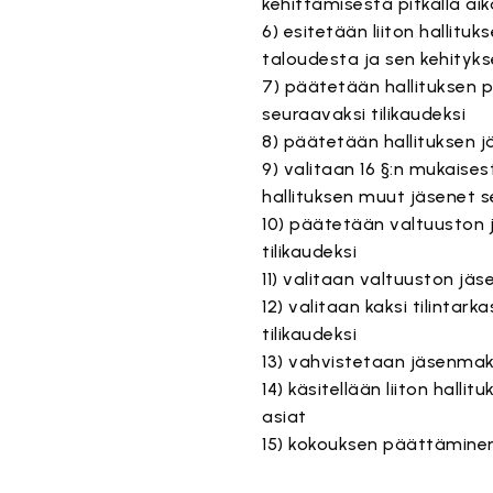
kehittämisestä pitkällä aika
6) esitetään liiton hallituk
taloudesta ja sen kehityk
7) päätetään hallituksen p
seuraavaksi tilikaudeksi
8) päätetään hallituksen j
9) valitaan 16 §:n mukaise
hallituksen muut jäsenet s
10) päätetään valtuuston 
tilikaudeksi
11) valitaan valtuuston jäs
12) valitaan kaksi tilintar
tilikaudeksi
13) vahvistetaan jäsenmaks
14) käsitellään liiton hall
asiat
15) kokouksen päättämine