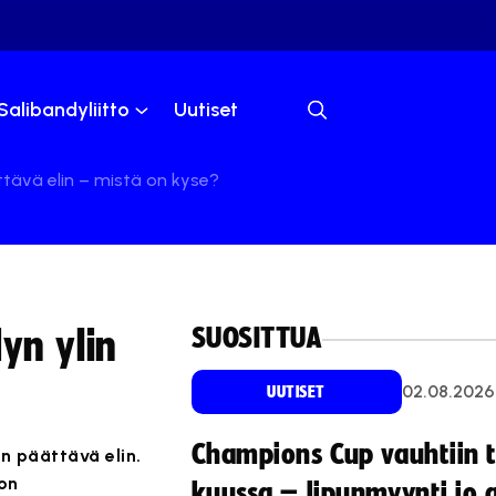
Salibandyliitto
Uutiset
ttävä elin – mistä on kyse?
SUOSITTUA
yn ylin
02.08.2026
UUTISET
Champions Cup vauhtiin 
in päättävä elin.
ton
kuussa – lipunmyynti jo 