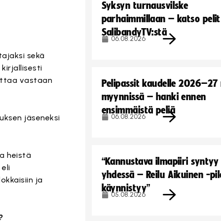
Syksyn turnausvilske
parhaimmillaan – katso pelit
SalibandyTV:stä
06.08.2026
tajaksi sekä
rjallisesti
 ottaa vastaan
Pelipassit kaudelle 2026–27
myynnissä – hanki ennen
ensimmäistä peliä
06.08.2026
ituksen jäseneksi
a heistä
“Kannustava ilmapiiri syntyy
eli
yhdessä – Reilu Aikuinen -pil
kkaisiin ja
käynnistyy”
05.08.2026
?