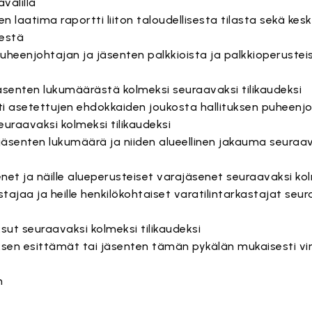
välillä
sen laatima raportti liiton taloudellisesta tilasta sekä kesk
sestä
uheenjohtajan ja jäsenten palkkioista ja palkkioperustei
äsenten lukumäärästä kolmeksi seuraavaksi tilikaudeksi
sti asetettujen ehdokkaiden joukosta hallituksen puheenjo
euraavaksi kolmeksi tilikaudeksi
jäsenten lukumäärä ja niiden alueellinen jakauma seuraav
enet ja näille alueperusteiset varajäsenet seuraavaksi kol
kastajaa ja heille henkilökohtaiset varatilintarkastajat seu
ut seuraavaksi kolmeksi tilikaudeksi
ituksen esittämät tai jäsenten tämän pykälän mukaisesti vi
n