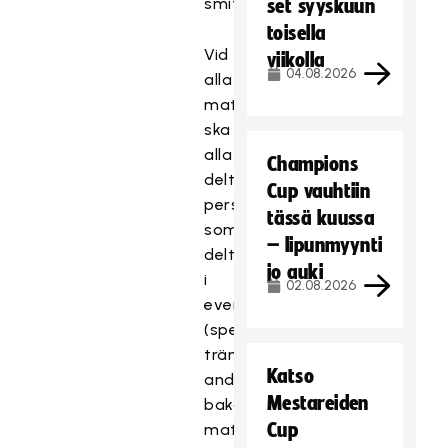
smittläget.
set syyskuun
toisella
Vid
viikolla
04.08.2026
alla
matchevenemang
ska
alla
Champions
deltagande
Cup vauhtiin
personer
tässä kuussa
som
– lipunmyynti
deltagit
jo auki
i
02.08.2026
evenemanget
(spelare,
tränare,
Katso
andra
Mestareiden
bakgrundspersoner,
Cup
matchfunktionärer