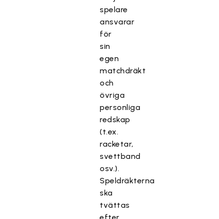
spelare
ansvarar
för
sin
egen
matchdräkt
och
övriga
personliga
redskap
(t.ex.
racketar,
svettband
osv.).
Speldräkterna
ska
tvättas
efter