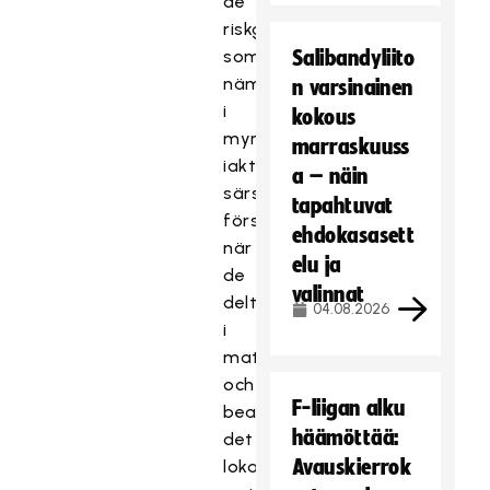
de
riskgrupper
som
Salibandyliito
nämns
n varsinainen
i
kokous
myndighetsanvisningarna
marraskuuss
iakttar
a – näin
särskild
tapahtuvat
försiktighet
ehdokasasett
när
elu ja
de
valinnat
deltar
04.08.2026
i
matcher
och
F-liigan alku
beaktar
häämöttää:
det
Avauskierrok
lokala