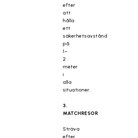
efter
att
hålla
ett
säkerhetsavstånd
på
1–
2
meter
i
alla
situationer.
3.
MATCHRESOR
Sträva
efter