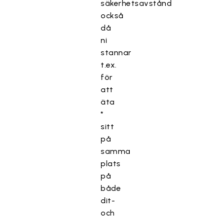
säkerhetsavstånd
också
då
ni
stannar
t.ex.
för
att
äta
*
sitt
på
samma
plats
på
både
dit-
och