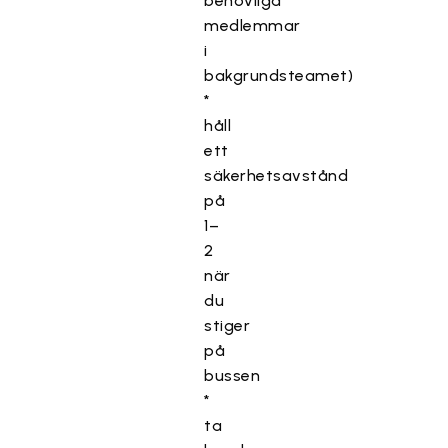
behövliga
medlemmar
i
bakgrundsteamet)
*
håll
ett
säkerhetsavstånd
på
1–
2
när
du
stiger
på
bussen
*
ta