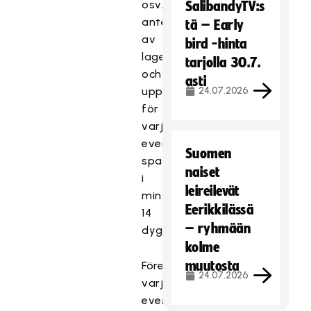
osv.)
SalibandyTV:s
antecknas
tä – Early
av
bird -hinta
laget
tarjolla 30.7.
och
asti
uppgifterna
24.07.2026
för
varje
evenemang
Suomen
sparas
naiset
i
leireilevät
minst
Eerikkilässä
14
– ryhmään
dygn.
kolme
muutosta
Före
24.07.2026
varje
evenemang