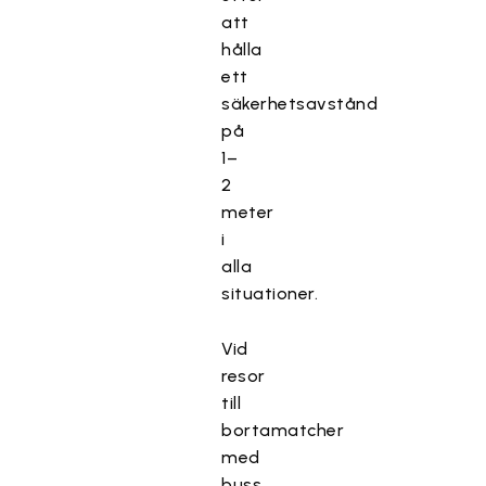
att
hålla
ett
säkerhetsavstånd
på
1–
2
meter
i
alla
situationer.
Vid
resor
till
bortamatcher
med
buss