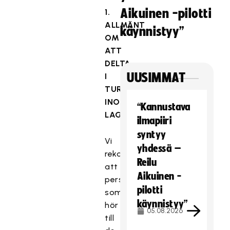
Aikuinen -pilotti
1.
ALLMÄNT
käynnistyy”
OM
ATT
DELTA
UUSIMMAT
I
TURNERINGAR
INOM
“Kannustava
LAGVERKSAMHET
ilmapiiri
syntyy
Vi
yhdessä –
rekommenderar
Reilu
att
Aikuinen -
personer
pilotti
som
käynnistyy”
hör
05.08.2026
till