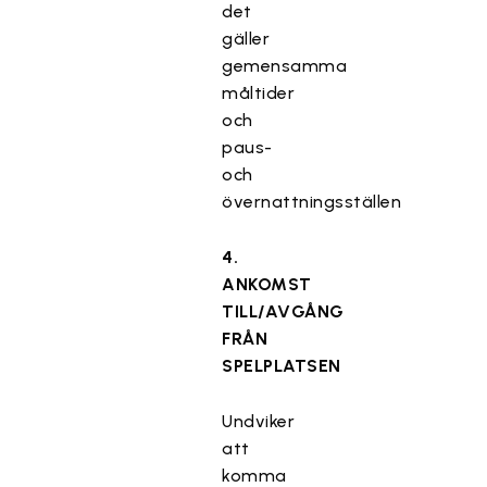
det
gäller
gemensamma
måltider
och
paus-
och
övernattningsställen
4.
ANKOMST
TILL/AVGÅNG
FRÅN
SPELPLATSEN
Undviker
att
komma