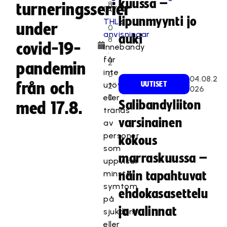
kuussa –
8
turneringsserier
(AVI:s)
.
lipunmyynti jo
THL:s
under
0
anvisningar
auki
8
covid-19-
Innebandy
.
får
2
pandemin
inte
0
04.08.2
från och
utövas
UUTISET
2
026
eller
0
Salibandyliiton
med 17.8.
tränas
varsinainen
av
personer
kokous
som
marraskuussa –
uppvisar
minsta
näin tapahtuvat
symtom
ehdokasasettelu
på
ja valinnat
sjukdom
eller