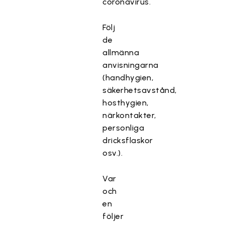
coronavirus.
Följ
de
allmänna
anvisningarna
(handhygien,
säkerhetsavstånd,
hosthygien,
närkontakter,
personliga
dricksflaskor
osv.).
Var
och
en
följer