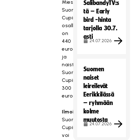
Miesten
SalibandyTV:s
Suomen
tä – Early
Cupin
bird -hinta
osallistumismaksu
tarjolla 30.7.
on
asti
440
24.07.2026
euroa
ja
naisten
Suomen
Suomen
naiset
Cupin
leireilevät
300
Eerikkilässä
euroa.
– ryhmään
kolme
Ilmoittautuminen
muutosta
Suomen
24.07.2026
Cupiin
voi