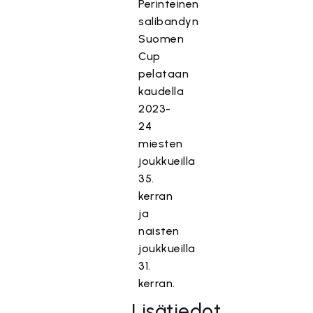
Perinteinen
salibandyn
Suomen
Cup
pelataan
kaudella
2023-
24
miesten
joukkueilla
35.
kerran
ja
naisten
joukkueilla
31.
kerran.
Lisätiedot