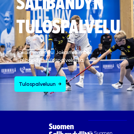
SALIBANDYN
TULOSPALVELU
Jokainen ottelu. Jokainen maali.
Salibandyn tulospalvelussa.
Tulospalveluun
Suomen
© Suomen