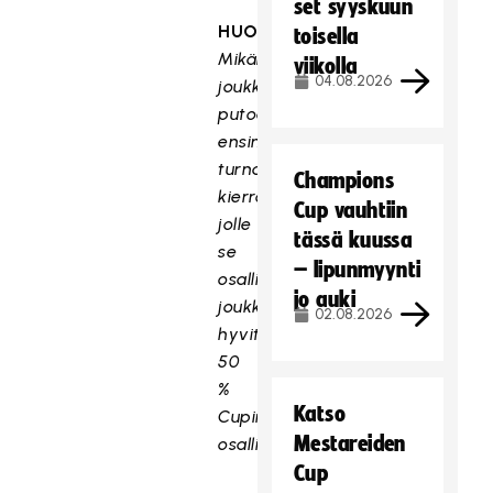
set syyskuun
HUOM!
toisella
Mikäli
viikolla
04.08.2026
joukkue
putoaa
ensimmäisellä
turnausmuotoisella
Champions
kierroksella,
Cup vauhtiin
jolle
tässä kuussa
se
– lipunmyynti
osallistuu,
jo auki
joukkueelle
02.08.2026
hyvitetään
50
%
Katso
Cupin
Mestareiden
osallistumismaksusta.
Cup