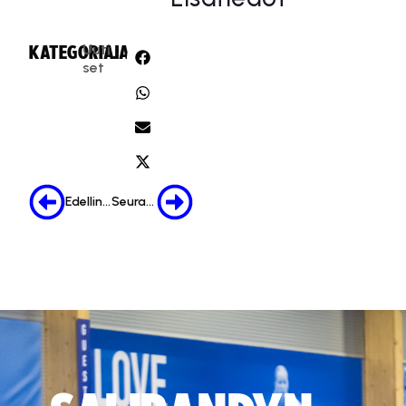
Uuti
KATEGORIA:
JAA:
set
Edellinen
Seuraava