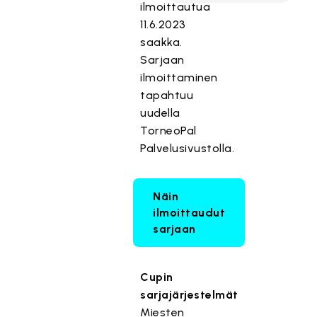
ilmoittautua
11.6.2023
saakka.
Sarjaan
ilmoittaminen
tapahtuu
uudella
TorneoPal
Palvelusivustolla.
Näin
ilmoittaudut
sarjaan
Cupin
sarjajärjestelmät
Miesten