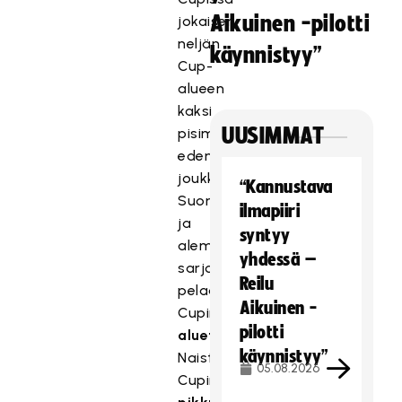
Aikuinen -pilotti
jokaisen
neljän
käynnistyy”
Cup-
alueen
kaksi
UUSIMMAT
pisimmälle
edennyttä
joukkuetta
“Kannustava
Suomisarjasta
ilmapiiri
ja
syntyy
alemmista
yhdessä –
sarjoista
Reilu
pelaavat
Aikuinen -
Cupin
pilotti
aluefinaaleissa
.
käynnistyy”
Naisten
05.08.2026
Cupin