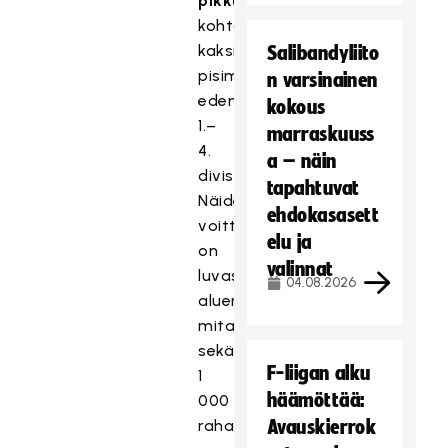
pikkufinaalissa
kohtaavat
kaksi
Salibandyliito
pisimmälle
n varsinainen
edennyttä
kokous
1.–
marraskuuss
4.
a – näin
divisioonajoukkuetta.
tapahtuvat
Näiden
ehdokasasett
voittajille
elu ja
on
valinnat
luvassa
04.08.2026
aluemestaruuspokaali,
mitalit
sekä
F-liigan alku
1
häämöttää:
000
rahapalkinto.
Avauskierrok