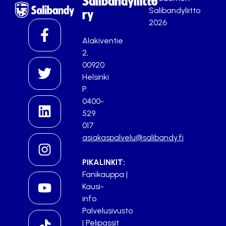
Salibandyliitto
Salibandyliitto
ry
2026
Alakiventie
2,
00920
Helsinki
P.
0400-
529
017
asiakaspalvelu@salibandy.fi
PIKALINKIT:
Fanikauppa
|
Kausi-
info
Palvelusivusto
|
Pelipassit