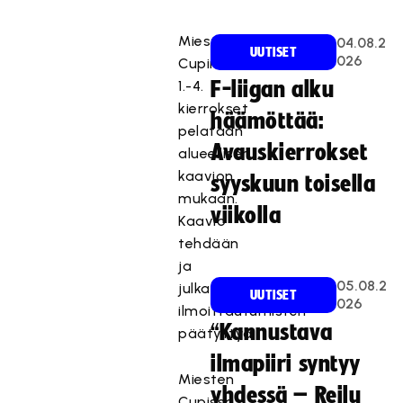
Miesten
04.08.2
UUTISET
026
Cupin
1.-4.
F-liigan alku
kierrokset
häämöttää:
pelataan
Avauskierrokset
alueellisen
kaavion
syyskuun toisella
mukaan.
viikolla
Kaavio
tehdään
ja
05.08.2
julkaistaan
UUTISET
026
ilmoittautumisten
“Kannustava
päätyttyä.
ilmapiiri syntyy
Miesten
yhdessä – Reilu
Cupissa