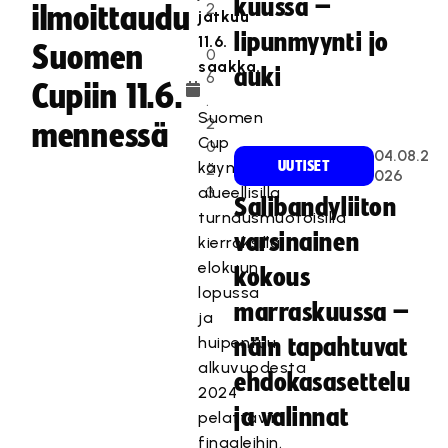
kuussa –
2
ilmoittaudu
jatkuu
.
lipunmyynti jo
11.6.
Suomen
0
saakka.
auki
6
Cupiin 11.6.
.
Suomen
2
mennessä
Cup
0
04.08.2
käynnistyy
UUTISET
2
026
alueellisilla
3
Salibandyliiton
turnausmuotoisilla
varsinainen
kierroksilla
elokuun
kokous
lopussa
marraskuussa –
ja
huipentuu
näin tapahtuvat
alkuvuodesta
ehdokasasettelu
2024
ja valinnat
pelattaviin
finaaleihin.