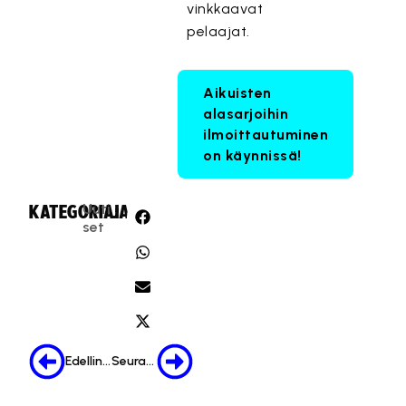
vinkkaavat
pelaajat.
Aikuisten
alasarjoihin
ilmoittautuminen
on käynnissä!
Uuti
KATEGORIA:
JAA:
set
Edellinen
Seuraava