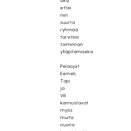
siksi
ettei
niin
suurta
ryhmää
tarvitsisi
toiminnan
ylläpitämiseksi.
Pelaajat
Eemeli,
Topi
ja
Vili
kannustavat
myös
muita
nuoria