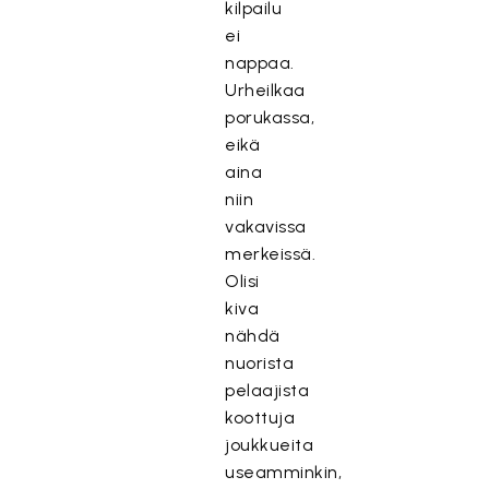
kilpailu
ei
nappaa.
Urheilkaa
porukassa,
eikä
aina
niin
vakavissa
merkeissä.
Olisi
kiva
nähdä
nuorista
pelaajista
koottuja
joukkueita
useamminkin,