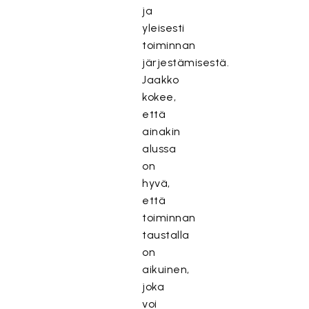
ja
yleisesti
toiminnan
järjestämisestä.
Jaakko
kokee,
että
ainakin
alussa
on
hyvä,
että
toiminnan
taustalla
on
aikuinen,
joka
voi