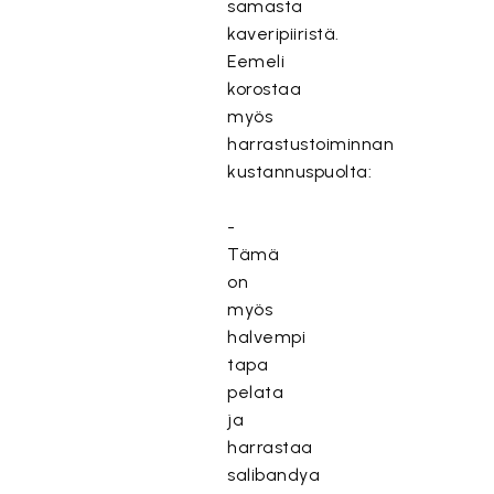
samasta
kaveripiiristä.
Eemeli
korostaa
myös
harrastustoiminnan
kustannuspuolta:
-
Tämä
on
myös
halvempi
tapa
pelata
ja
harrastaa
salibandya