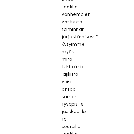
Jaakko
vanhempien
vastuuta
toiminnan
järjestämisessä.
Kysyimme
myös,
mitä
tukitoimia
lajiliitto
voisi
antaa
saman
tyyppisille
joukkueille
tai
seuroille.
Jaakko