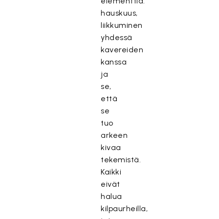
elementtiä:
hauskuus,
liikkuminen
yhdessä
kavereiden
kanssa
ja
se,
että
se
tuo
arkeen
kivaa
tekemistä.
Kaikki
eivät
halua
kilpaurheilla,