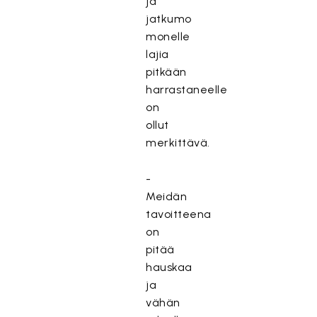
ja
jatkumo
monelle
lajia
pitkään
harrastaneelle
on
ollut
merkittävä.
-
Meidän
tavoitteena
on
pitää
hauskaa
ja
vähän