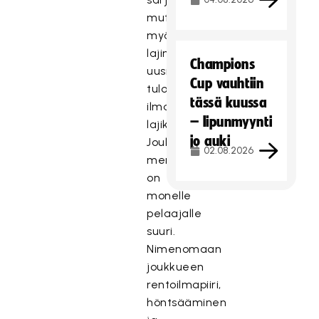
mutta
myös
lajin
Champions
uusi
Cup vauhtiin
tulokkaita
tässä kuussa
ilman
– lipunmyynti
lajikokemusta.
jo auki
Joukkueen
02.08.2026
merkitys
on
monelle
pelaajalle
suuri.
Nimenomaan
joukkueen
rentoilmapiiri,
höntsääminen