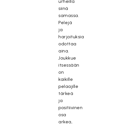
urheilla
siinä
samassa.
Pelejä
ja
harjoituksia
odottaa
aina.
Joukkue
itsessään
on
kaikille
pelaajille
tärkeä
ja
positiivinen
osa
arkea,