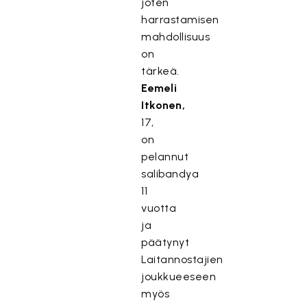
joten
harrastamisen
mahdollisuus
on
tärkeä.
Eemeli
Itkonen,
17,
on
pelannut
salibandya
11
vuotta
ja
päätynyt
Laitannostajien
joukkueeseen
myös