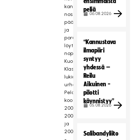
ensimmäistä
kanssa
peliä
06.08.2026
nosti
päätään
ja
porukka
“Kannustava
löytyikin
ilmapiiri
nopeasti
syntyy
Kuopion
yhdessä –
Klassillisen
Reilu
lukion
Aikuinen -
urheiluluokalta.
pilotti
Pelaajisto
koostuu
käynnistyy”
05.08.2026
2004,
2005
ja
2006
Salibandyliito
-