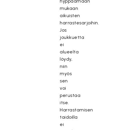
hyppäämään
mukaan
aikuisten
harrastesarjoihin.
Jos
joukkuetta
ei
alueelta
löydy,
niin
myös
sen
voi
perustaa
itse.
Harrastamisen
taidoilla
ei