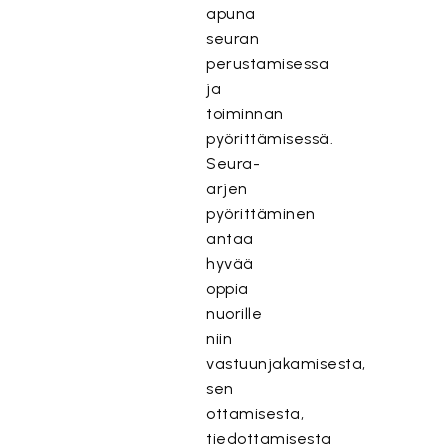
apuna
seuran
perustamisessa
ja
toiminnan
pyörittämisessä.
Seura-
arjen
pyörittäminen
antaa
hyvää
oppia
nuorille
niin
vastuunjakamisesta,
sen
ottamisesta,
tiedottamisesta