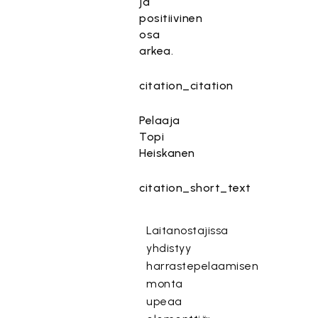
ja
positiivinen
osa
arkea.
citation_citation
Pelaaja
Topi
Heiskanen
citation_short_text
Laitanostajissa
yhdistyy
harrastepelaamisen
monta
upeaa