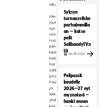
alkunsa.
Syksyn
Idea
turnausvilske
joukkueeseen
parhaimmilla
syntyi
an – katso
nimenomaa
pelit
nuorten
SalibandyTV:s
pelaajien
tä
keskuudessa.
06.08.2026
Halu
harrastaa
salibandya,
Pelipassit
pitää
kaudelle
hauskaa
ja
2026–27 nyt
liikkua
myynnissä –
yhdessä
hanki ennen
kavereiden