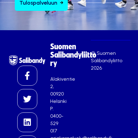
Tulospalveluun
Suomen
© Suomen
Salibandyliitto
Salibandyliitto
ry
2026
Alakiventie
2,
00920
Helsinki
P.
0400-
529
017