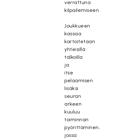
verrattuna
kilpailemiseen.
Joukkueen
kassaa
kartoitetaan
yhteisillä
talkoilla
ja
itse
pelaamisen
lisäksi
seuran
arkeen
kuuluu
toiminnan
pyörittäminen,
jossa