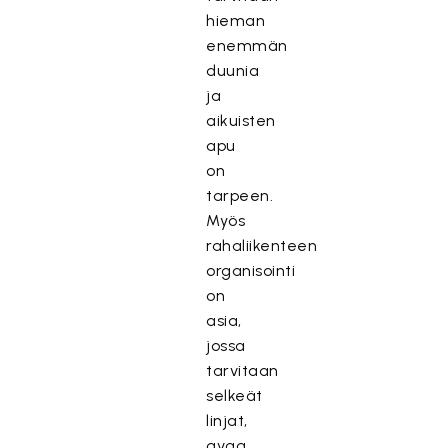
hieman
enemmän
duunia
ja
aikuisten
apu
on
tarpeen.
Myös
rahaliikenteen
organisointi
on
asia,
jossa
tarvitaan
selkeät
linjat,
avaa