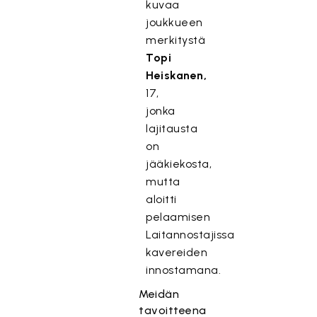
kuvaa
joukkueen
merkitystä
Topi
Heiskanen,
17,
jonka
lajitausta
on
jääkiekosta,
mutta
aloitti
pelaamisen
Laitannostajissa
kavereiden
innostamana.
Meidän
tavoitteena