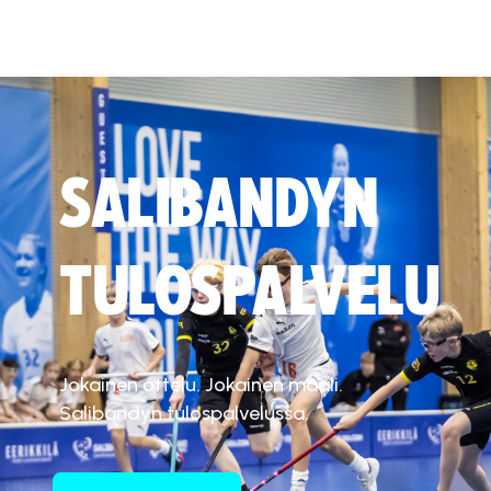
SALIBANDYN
TULOSPALVELU
Jokainen ottelu. Jokainen maali.
Salibandyn tulospalvelussa.