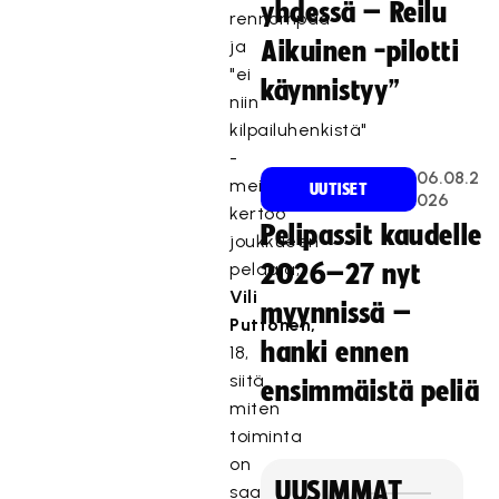
yhdessä – Reilu
rennompaa
ja
Aikuinen -pilotti
"ei
käynnistyy”
niin
kilpailuhenkistä"
-
06.08.2
meininkiä,
UUTISET
026
kertoo
Pelipassit kaudelle
joukkueen
pelaaja,
2026–27 nyt
Vili
myynnissä –
Puttonen,
hanki ennen
18,
siitä
ensimmäistä peliä
miten
toiminta
on
UUSIMMAT
saanut