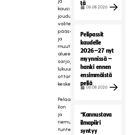
ja
tä
06.08.2026
kausi
jouduttiin
valitettavasti
pääsarjoja
Pelipassit
ja
kaudelle
muutama
2026–27 nyt
alueellisia
myynnissä –
sarjoja
hanki ennen
lukuun
ensimmäistä
ottamatta
peliä
keskeyttämään.
06.08.2026
Pelaamisen
ilon
“Kannustava
ja
riemun
ilmapiiri
tunteita
syntyy