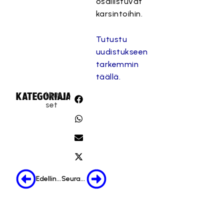
osallistuvat
karsintoihin.
Tutustu
uudistukseen
tarkemmin
täällä.
Uuti
KATEGORIA:
JAA:
set
Edellinen
Seuraava