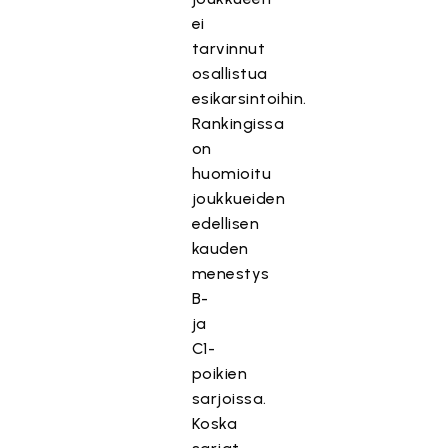
ei
tarvinnut
osallistua
esikarsintoihin.
Rankingissa
on
huomioitu
joukkueiden
edellisen
kauden
menestys
B-
ja
C1-
poikien
sarjoissa.
Koska