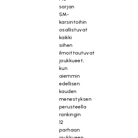
sarjan
SM-
karsintoihin
osallistuvat
kaikki
siihen
ilmoittautuvat
joukkueet,
kun
aiemmin
edellisen
kauden
menestyksen
perusteella
rankingin
12
parhaan
joukkueen