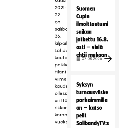
Kausi
2021-
Suomen
22
Cupin
on
ilmoittautumi
salibandyn
saikaa
36.
jatkettu 16.8.
kilpailukausi.
asti – vielä
Lähdemme
ehtii mukaan
kauteen
07.08.2026
poikkeuksellisesta
tilanteesta
viime
Syksyn
kauden
turnausvilske
ollessa
parhaimmilla
erittäin
an – katso
rikkonainen
koronapandemian
pelit
vuoksi
SalibandyTV:s