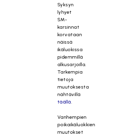
Syksyn
lyhyet
SM-
karsinnat
korvataan
näissä
ikäluokissa
pidemmillä
alkusarjoilla.
Tarkempia
tietoja
muutoksesta
nähtävillä
täällä
.
Vanhempien
poikaikäluokkien
muutokset