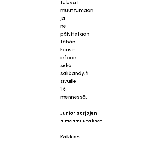
tulevat
muuttumaan
ja
ne
päivitetään
tähän
kausi-
infoon
sekä
salibandy.fi
sivuille
1.5.
mennessä.
Juniorisarjojen
nimenmuutokset
Kaikkien