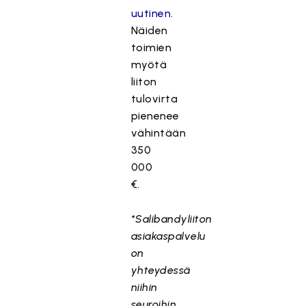
uutinen
.
Näiden
toimien
myötä
liiton
tulovirta
pienenee
vähintään
350
000
€.
*Salibandyliiton
asiakaspalvelu
on
yhteydessä
niihin
seuroihin