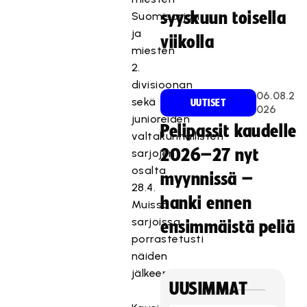
syyskuun toisella
Suomisarjan
ja
viikolla
miesten
2.
divisioonan
06.08.2
sekä
UUTISET
026
junioreiden
Pelipassit kaudelle
valtakunnallisten
2026–27 nyt
sarjojen
osalta
myynnissä –
28.4.
hanki ennen
Muissa
sarjoissa
ensimmäistä peliä
porrastetusti
näiden
jälkeen.
UUSIMMAT