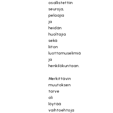
osallistettiin
seuroja,
pelaajia
ja
heidän
huoltajia
sekä
liiton
luottamuselimiä
ja
henkilökuntaan.
Merkittävin
muutoksen
tarve
oli
löytää
vaihtoehtoja