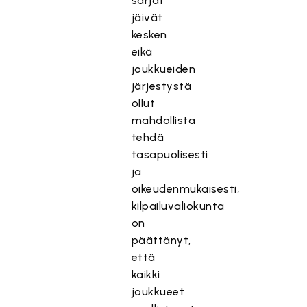
sarjat
jäivät
kesken
eikä
joukkueiden
järjestystä
ollut
mahdollista
tehdä
tasapuolisesti
ja
oikeudenmukaisesti,
kilpailuvaliokunta
on
päättänyt,
että
kaikki
joukkueet