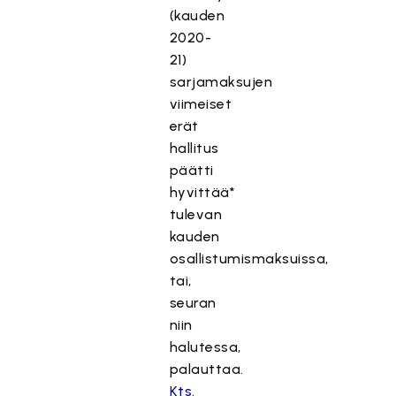
(kauden
2020-
21)
sarjamaksujen
viimeiset
erät
hallitus
päätti
hyvittää*
tulevan
kauden
osallistumismaksuissa,
tai,
seuran
niin
halutessa,
palauttaa.
Kts.