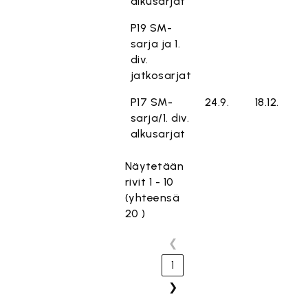
alkusarjat
P19 SM-
sarja ja 1.
div.
jatkosarjat
P17 SM-
24.9.
18.12.
sarja/1. div.
alkusarjat
Näytetään
rivit 1 - 10
(yhteensä
20 )
❮
1
❯