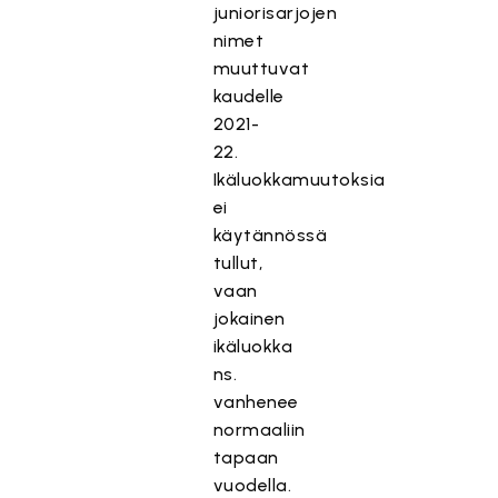
juniorisarjojen
nimet
muuttuvat
kaudelle
2021-
22.
Ikäluokkamuutoksia
ei
käytännössä
tullut,
vaan
jokainen
ikäluokka
ns.
vanhenee
normaaliin
tapaan
vuodella.