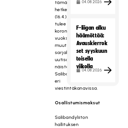
04.08.2026
tämän
hetken
(16.4.)
tulee
F-liigan alku
koronan
häämöttää:
vuoksi
Avauskierrok
muutoksia
set syyskuun
sarjakauteen,
toisella
uutisoimme
viikolla
näistä
04.08.2026
Salibandyliiton
eri
viestintäkanavissa.
Osallistumismaksut
Salibandyliiton
hallituksen