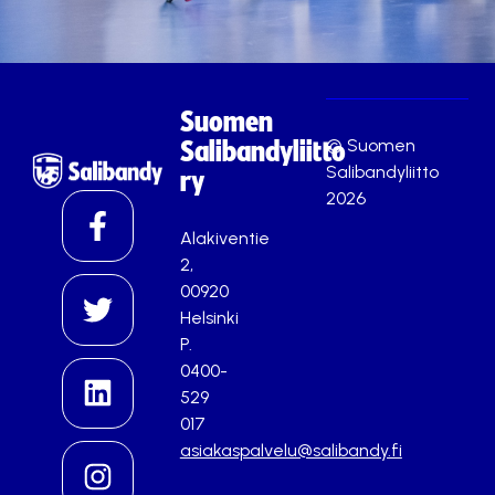
Suomen
© Suomen
Salibandyliitto
Salibandyliitto
ry
2026
Alakiventie
2,
00920
Helsinki
P.
0400-
529
017
asiakaspalvelu@salibandy.fi