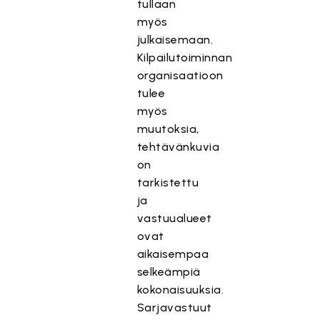
tullaan
myös
julkaisemaan.
Kilpailutoiminnan
organisaatioon
tulee
myös
muutoksia,
tehtävänkuvia
on
tarkistettu
ja
vastuualueet
ovat
aikaisempaa
selkeämpiä
kokonaisuuksia.
Sarjavastuut