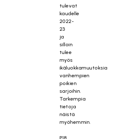
tulevat
kaudelle
2022-
23
ja
silloin
tulee
myös
ikäluokkamuutoksia
vanhempien
poikien
sarjoihin.
Tarkempia
tietoja
näistä
myöhemmin.
P18