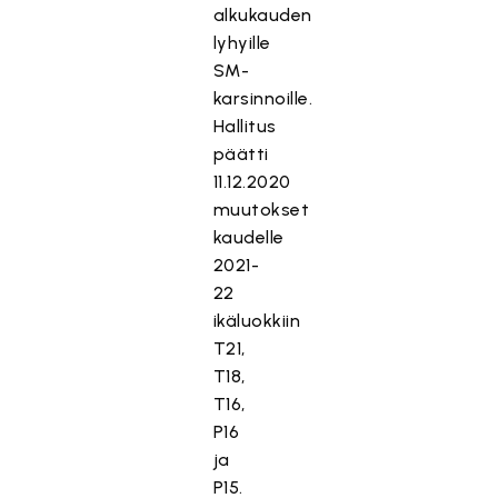
alkukauden
lyhyille
SM-
karsinnoille.
Hallitus
päätti
11.12.2020
muutokset
kaudelle
2021-
22
ikäluokkiin
T21,
T18,
T16,
P16
ja
P15.