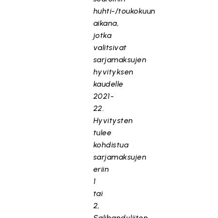
huhti-/toukokuun
aikana,
jotka
valitsivat
sarjamaksujen
hyvityksen
kaudelle
2021-
22.
Hyvitysten
tulee
kohdistua
sarjamaksujen
eriin
1
tai
2,
Salibandyliiton