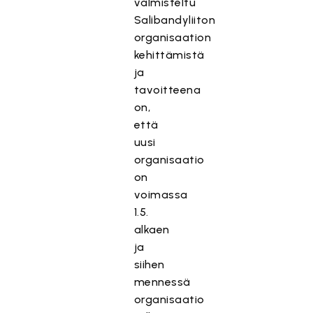
valmisteltu
Salibandyliiton
organisaation
kehittämistä
ja
tavoitteena
on,
että
uusi
organisaatio
on
voimassa
1.5.
alkaen
ja
siihen
mennessä
organisaatio