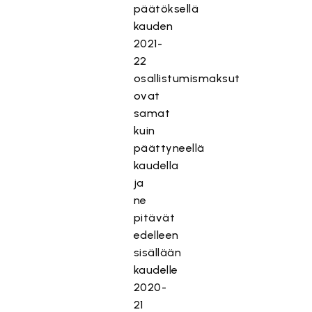
päätöksellä
kauden
2021-
22
osallistumismaksut
ovat
samat
kuin
päättyneellä
kaudella
ja
ne
pitävät
edelleen
sisällään
kaudelle
2020-
21