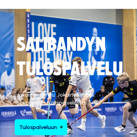
SALIBANDYN
TULOSPALVELU
Jokainen ottelu. Jokainen maali.
Salibandyn tulospalvelussa.
Tulospalveluun