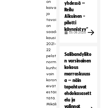
on
yhdessä –
kaivattu
Reilu
ja
Aikuinen -
tavoitteena
pilotti
on
käynnistyy”
saada
05.08.2026
kausi
2021-
22
Salibandyliito
pelattua
n varsinainen
normaalisti,
kokous
kunhan
marraskuuss
vain
koronarajoitukset
a – näin
eivät
tapahtuvat
estäisi
ehdokasasett
tätä.
elu ja
Mikäli
valinnat