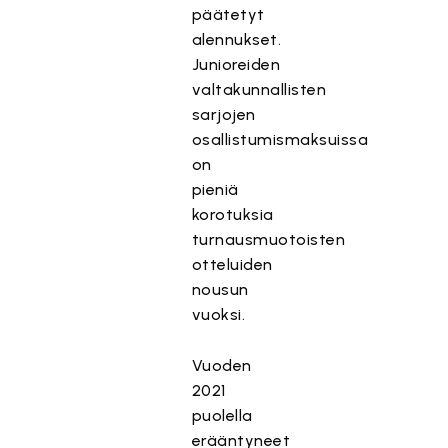
päätetyt
alennukset.
Junioreiden
valtakunnallisten
sarjojen
osallistumismaksuissa
on
pieniä
korotuksia
turnausmuotoisten
otteluiden
nousun
vuoksi.
Vuoden
2021
puolella
erääntyneet