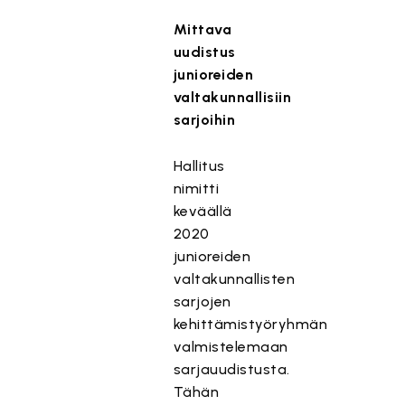
Mittava
uudistus
junioreiden
valtakunnallisiin
sarjoihin
Hallitus
nimitti
keväällä
2020
junioreiden
valtakunnallisten
sarjojen
kehittämistyöryhmän
valmistelemaan
sarjauudistusta.
Tähän