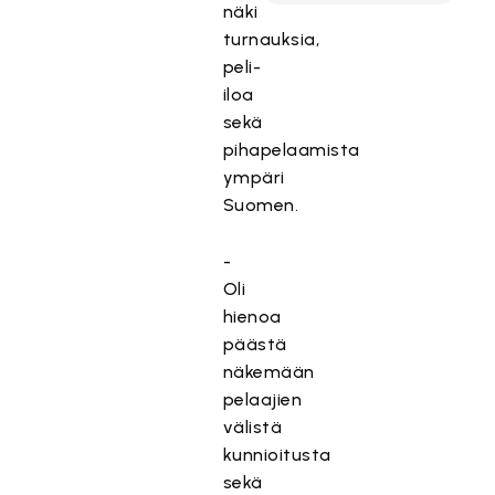
näki
turnauksia,
peli-
iloa
sekä
pihapelaamista
ympäri
Suomen.
-
Oli
hienoa
päästä
näkemään
pelaajien
välistä
kunnioitusta
sekä