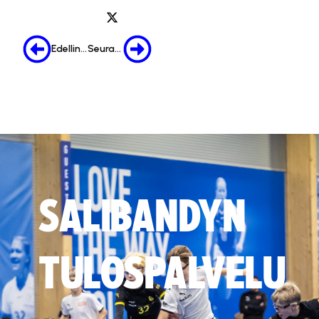
Edellinen
Seuraava
SALIBANDYN
TULOSPALVELU