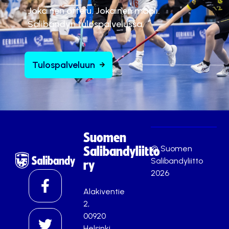
Jokainen ottelu. Jokainen maali.
Salibandyn tulospalvelussa.
Tulospalveluun
Suomen
© Suomen
Salibandyliitto
Salibandyliitto
ry
2026
Alakiventie
2,
00920
Helsinki