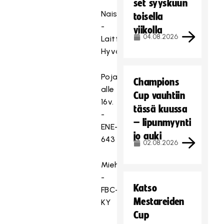
set syyskuun
Naiset
toisella
-
viikolla
04.08.2026
Laittoman
Hyvät
Pojat
Champions
alle
Cup vauhtiin
16v.
tässä kuussa
-
– lipunmyynti
ENE-
jo auki
643
02.08.2026
Miehet
-
Katso
FBC-
Mestareiden
KY
Cup