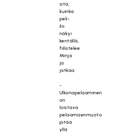
sitä,
kuinka
peli-
ilo
näkyi
kentällä,
fiilistelee
Minja
ja
jatkaa:
-
Ulkonapelaaminen
on
loistava
pelaamisenmuoto
pitää
yllä