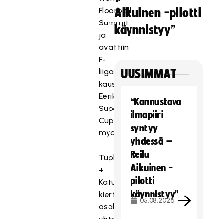
Floorball
Aikuinen -pilotti
Summit
käynnistyy”
ja
avattiin
F-
liiga-
UUSIMMAT
kausi
Eerikkilän
“Kannustava
Super
ilmapiiri
Cupin
syntyy
myötä.
yhdessä –
Reilu
Tupla
Aikuinen -
+
pilotti
Katusähly-
käynnistyy”
kiertueeseen
05.08.2026
osallistui
yhteensä