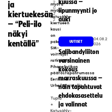
kuussa –
2
ja
myötä
0
lipunmyynti jo
myös
kiertuekesän
2
Katusähly-
auki
2
– “Peli-ilo
kiertueen
kausi
näkyi
on
04.08.2
kentällä”
paketissa.
UUTISET
026
SM-
Salibandyliiton
voittajat
varsinainen
ratkaistiin
Pihapeliviikon
kokous
päätöstapahtumassa
marraskuussa –
Eerikkilän
Urheiluopistolla.
näin tapahtuvat
ehdokasasettelu
Tupla
ja valinnat
+
Katusähly-