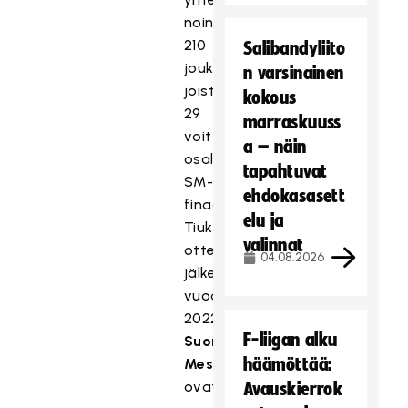
noin
210
Salibandyliito
joukkuetta,
n varsinainen
joista
kokous
29
marraskuuss
voittajajoukkuetta
a – näin
osallistui
tapahtuvat
SM-
ehdokasasett
finaalilauantaihin.
elu ja
Tiukkojen
valinnat
otteluiden
04.08.2026
jälkeen
vuoden
2022
F-liigan alku
Suomen
häämöttää:
Mestarit
ovat:
Avauskierrok