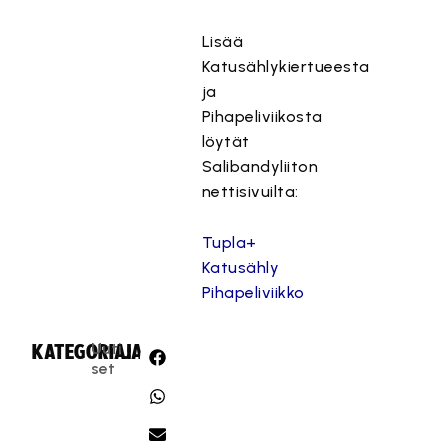
Lisää
Katusählykiertueesta
ja
Pihapeliviikosta
löytät
Salibandyliiton
nettisivuilta:
Tupla+
Katusähly
Pihapeliviikko
Uuti
KATEGORIA:
JAA:
set