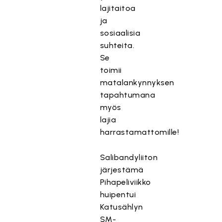
lajitaitoa
ja
sosiaalisia
suhteita.
Se
toimii
matalankynnyksen
tapahtumana
myös
lajia
harrastamattomille!
Salibandyliiton
järjestämä
Pihapeliviikko
huipentui
Katusählyn
SM-