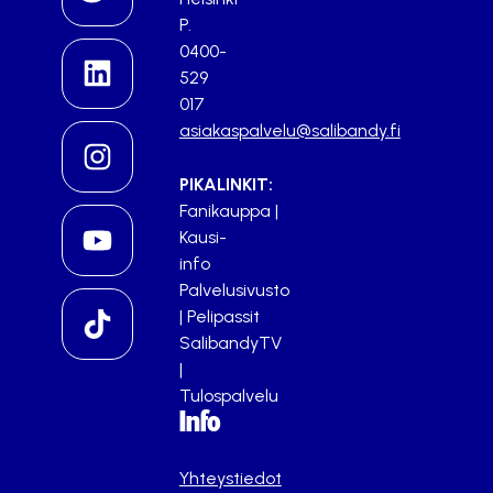
P.
0400-
529
017
asiakaspalvelu@salibandy.fi
PIKALINKIT:
Fanikauppa
|
Kausi-
info
Palvelusivusto
|
Pelipassit
SalibandyTV
|
Tulospalvelu
Info
Yhteystiedot