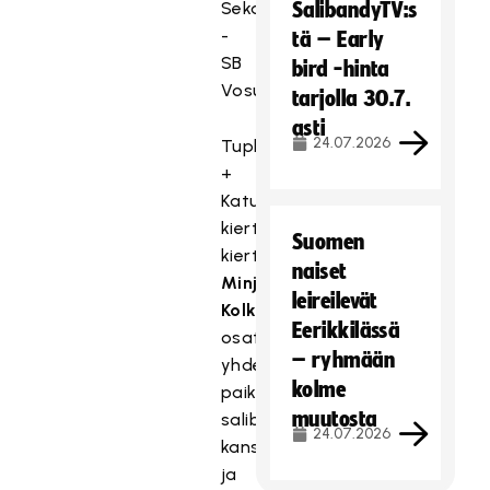
Seka
SalibandyTV:s
-
tä – Early
SB
bird -hinta
Vosut
tarjolla 30.7.
asti
24.07.2026
Tupla
+
Katusähly-
kiertueen
Suomen
kiertuepromoottori
naiset
Minja
leireilevät
Kolkka
järjesti
Eerikkilässä
osaturnauksia
– ryhmään
yhdessä
kolme
paikallisten
muutosta
salibandyseurojen
24.07.2026
kanssa
ja