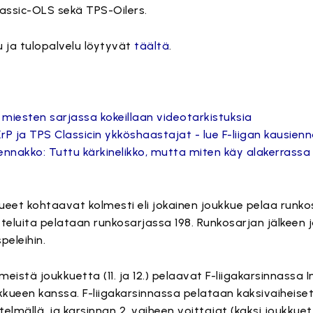
lassic-OLS sekä TPS-Oilers.
u ja tulopalvelu löytyvät
täältä
.
n miesten sarjassa kokeillaan videotarkistuksia
rP ja TPS Classicin ykköshaastajat - lue F-liigan kausien
ennakko: Tuttu kärkinelikko, mutta miten käy alakerrassa
ueet kohtaavat kolmesti eli jokainen joukkue pelaa runko
teluita pelataan runkosarjassa 198. Runkosarjan jälkeen jo
peleihin.
meistä joukkuetta (11. ja 12.) pelaavat F-liigakarsinnassa I
kueen kanssa. F-liigakarsinnassa pelataan kaksivaiheise
telmällä, ja karsinnan 2. vaiheen voittajat (kaksi joukkue