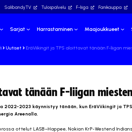
SalibandyTV
Tulospalvelu
F-liiga
Fanikauppa
Sarjat
Harrastaminen
Maajoukkueet
i
Uutiset
EräViikingit ja TPS aloittavat tänään F-liigan mi
ttavat tänään F-liigan mieste
rja 2022-2023 käynnistyy tänään, kun EräViikingit ja TPS
nergia Areenalla.
orossa ottelut LASB–Happee, Nokian KrP-Westend Indian