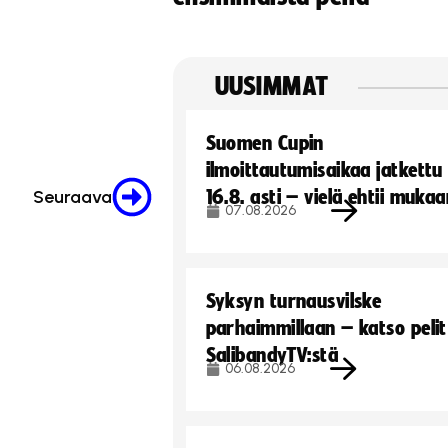
UUSIMMAT
Suomen Cupin
ilmoittautumisaikaa jatkettu
16.8. asti – vielä ehtii muka
Seuraava
07.08.2026
Syksyn turnausvilske
parhaimmillaan – katso pelit
SalibandyTV:stä
06.08.2026