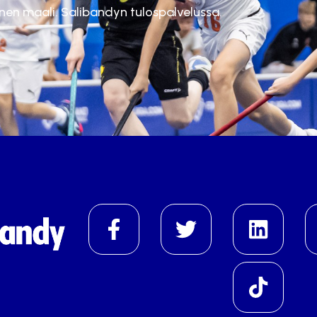
inen maali. Salibandyn tulospalvelussa.