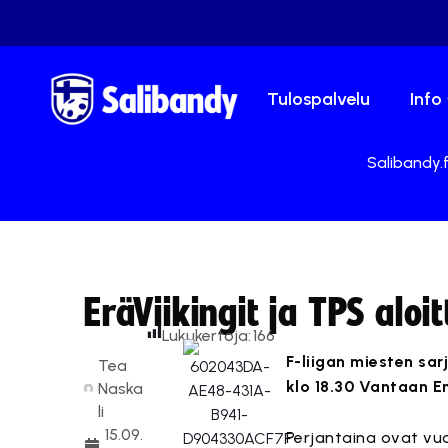
Tulospalvelu
Info
Salibandy.f
EräViikingit ja TPS aloi
Lukukertoja:
166
F-liigan miesten sa
Tea
klo 18.30 Vantaan E
Naska
li
15.09.
Perjantaina ovat vu