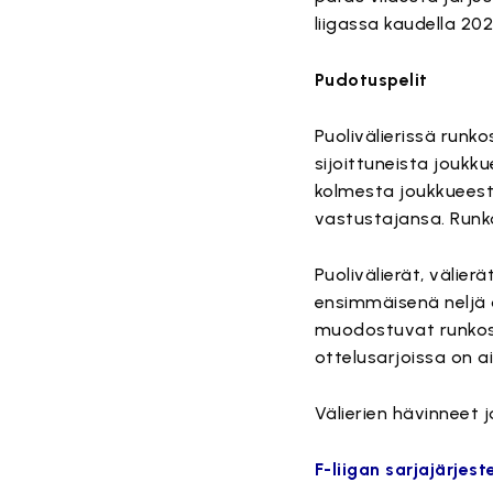
liigassa kaudella 20
Pudotuspelit
Puolivälierissä runko
sijoittuneista joukk
kolmesta joukkueest
vastustajansa. Runko
Puolivälierät, välier
ensimmäisenä neljä o
muodostuvat runkosar
ottelusarjoissa on 
Välierien hävinneet 
F-liigan sarjajärje