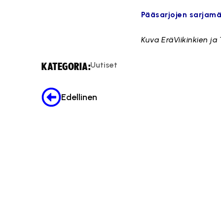
Pääsarjojen sarjam
Kuva EräViikinkien j
Uutiset
KATEGORIA:
Edellinen