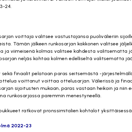
23-24.
sarjan voittaja valitsee vastustajansa puolivälieriin sijoil
ueista. Tämän jälkeen runkosarjan kakkonen valitsee jäljel
a ja viimeisenä kolmas valitsee kahdesta valitsematta 
sarjan neljäs kohtaa kolmen edelliseltä valitsematta jä
ät sekä finaalit pelataan paras seitsemästä -järjestelmällä
ttelua voittanut voittaa ottelusarjan. Välierissä ja finaa
jan sijoitusten mukaan, paras vastaan heikoin ja niin e
aina runkosarjassa paremmin menestyneellä.
joukkueet ratkovat pronssimitalien kohtalot yksittäisessä
stelmä 2022-23