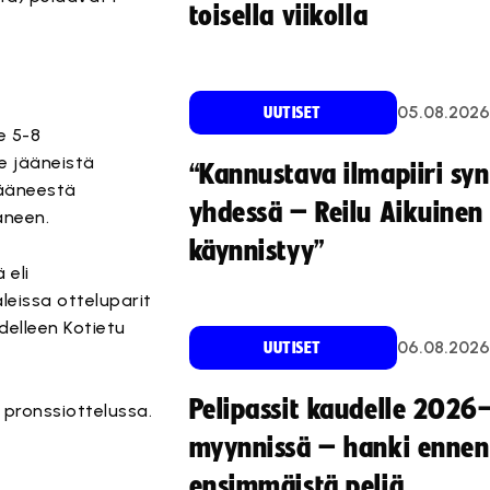
toisella viikolla
05.08.2026
UUTISET
le 5-8
le jääneistä
“Kannustava ilmapiiri sy
jääneestä
yhdessä – Reilu Aikuinen 
äneen.
käynnistyy”
 eli
leissa otteluparit
delleen Kotietu
06.08.2026
UUTISET
Pelipassit kaudelle 2026
 pronssiottelussa.
myynnissä – hanki ennen
ensimmäistä peliä