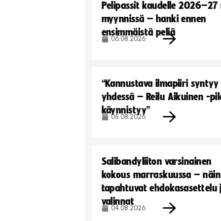
Pelipassit kaudelle 2026–27
myynnissä – hanki ennen
ensimmäistä peliä
06.08.2026
“Kannustava ilmapiiri syntyy
yhdessä – Reilu Aikuinen -pil
käynnistyy”
05.08.2026
Salibandyliiton varsinainen
kokous marraskuussa – näin
tapahtuvat ehdokasasettelu 
valinnat
04.08.2026