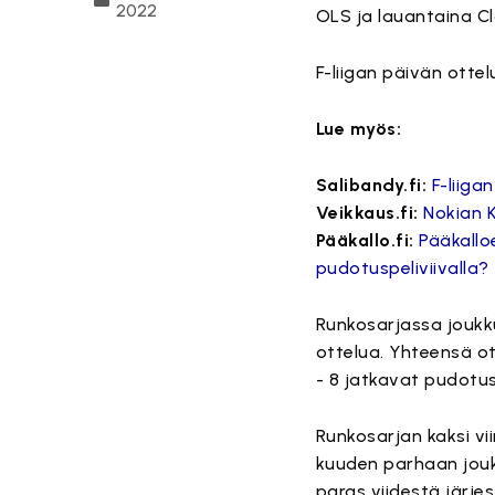
2022
OLS ja lauantaina C
F-liigan päivän ottel
Lue myös:
Salibandy.fi:
F-liiga
Veikkaus.fi:
Nokian K
Pääkallo.fi:
Pääkallo
pudotuspeliviivalla?
Runkosarjassa joukk
ottelua. Yhteensä ot
- 8 jatkavat pudotus
Runkosarjan kaksi vii
kuuden parhaan jouk
paras viidestä järjes