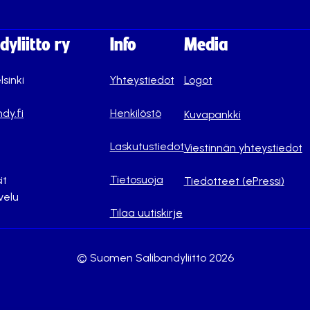
yliitto ry
Info
Media
lsinki
Yhteystiedot
Logot
dy.fi
Henkilöstö
Kuvapankki
Laskutustiedot
Viestinnän yhteystiedot
Tietosuoja
it
Tiedotteet (ePressi)
velu
Tilaa uutiskirje
© Suomen Salibandyliitto 2026