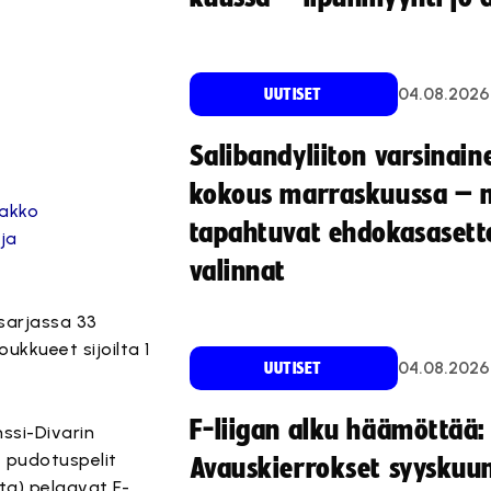
04.08.2026
UUTISET
Salibandyliiton varsinain
kokous marraskuussa – 
nakko
tapahtuvat ehdokasasette
 ja
valinnat
sarjassa 33
ukkueet sijoilta 1
04.08.2026
UUTISET
F-liigan alku häämöttää:
nssi-Divarin
t pudotuspelit
Avauskierrokset syyskuu
tta) pelaavat F-