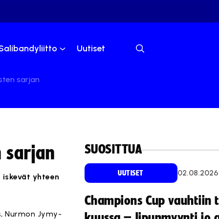
Salibandyliitto
Uutiset
esten sarjan
SUOSITTUA
n sarjan
02.08.2026
UUTISET
 iskevät yhteen
Champions Cup vauhtiin 
s, Nurmon Jymy-
kuussa – lipunmyynti jo 