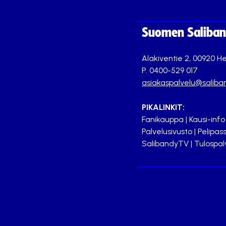
Suomen Saliband
Alakiventie 2, 00920 He
P. 0400-529 017
asiakaspalvelu@saliban
PIKALINKIT:
Fanikauppa
|
Kausi-info
Palvelusivusto
|
Pelipass
SalibandyTV
|
Tulospal