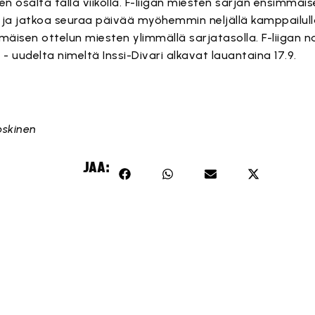
n osalta tällä viikolla. F-liigan miesten sarjan ensimmäi
9. ja jatkoa seuraa päivää myöhemmin neljällä kamppailulla
äisen ottelun miesten ylimmällä sarjatasolla. F-liigan na
 - uudelta nimeltä Inssi-Divari alkavat lauantaina 17.9.
Koskinen
JAA: