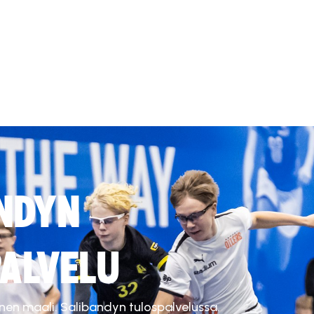
NDYN
ALVELU
inen maali. Salibandyn tulospalvelussa.