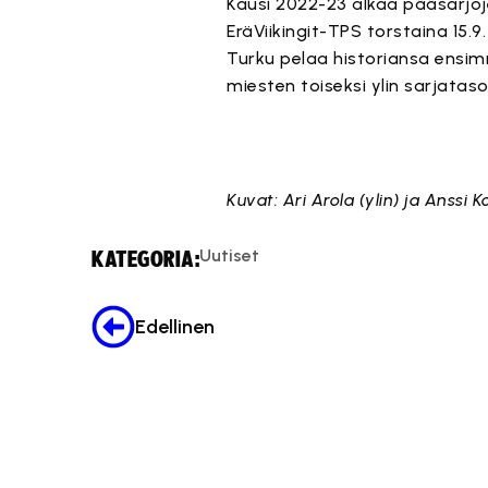
Kausi 2022-23 alkaa pääsarjoje
EräViikingit-TPS torstaina 15.
Turku pelaa historiansa ensimm
miesten toiseksi ylin sarjataso
Kuvat: Ari Arola (ylin) ja Anssi 
Uutiset
KATEGORIA:
Edellinen