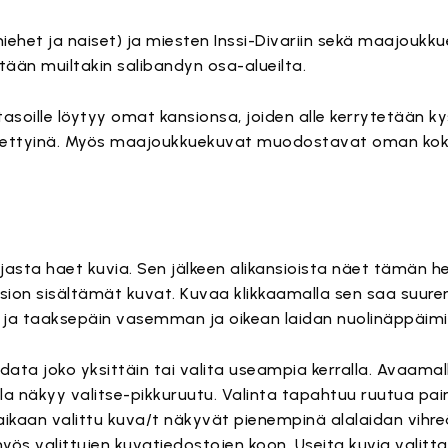
iehet ja naiset) ja miesten Inssi-Divariin sekä maajoukku
tään muiltakin salibandyn osa-alueilta.
soille löytyy omat kansionsa, joiden alle kerrytetään ky
nimettyinä. Myös maajoukkuekuvat muodostavat oman ko
arjasta haet kuvia. Sen jälkeen alikansioista näet tämän h
sion sisältämät kuvat. Kuvaa klikkaamalla sen saa suur
 ja taaksepäin vasemman ja oikean laidan nuolinäppäimil
ata joko yksittäin tai valita useampia kerralla. Avaamal
la näkyy valitse-pikkuruutu. Valinta tapahtuu ruutua pain
ikaan valittu kuva/t näkyvät pienempinä alalaidan vihre
yös valittujen kuvatiedostojen koon. Useita kuvia valitt