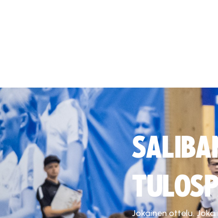
SALIBA
TULOSP
Jokainen ottelu. Joka