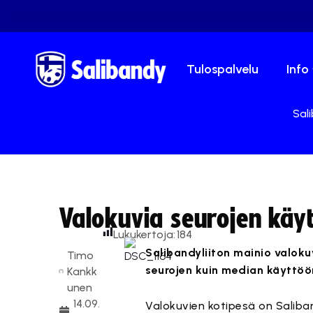
Tulospalvelu
Info
Sali
Valokuvia seurojen käyt
Lukukertoja:
184
Salibandyliiton mainio valokuv
Timo
seurojen kuin median käyttöö
Kankk
unen
14.09.
Valokuvien kotipesä on Saliba