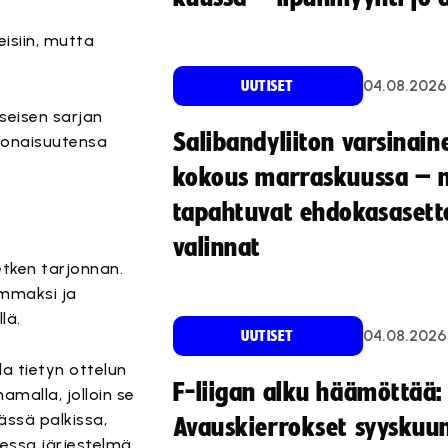
eisiin, mutta
04.08.2026
UUTISET
seisen sarjan
Salibandyliiton varsinain
konaisuutensa
kokous marraskuussa – 
tapahtuvat ehdokasasette
valinnat
etken tarjonnan.
emmaksi ja
lä.
04.08.2026
UUTISET
la tietyn ottelun
F-liigan alku häämöttää:
amalla, jolloin se
ässä palkissa,
Avauskierrokset syyskuu
aessa järjestelmä