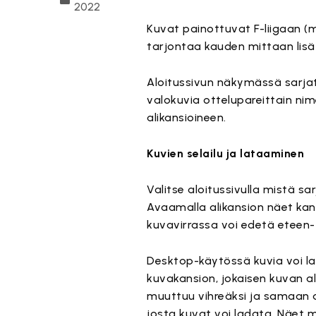
2022
Kuvat painottuvat F-liigaan (m
tarjontaa kauden mittaan lisä
Aloitussivun näkymässä sarjata
valokuvia ottelupareittain 
alikansioineen.
Kuvien selailu ja lataaminen
Valitse aloitussivulla mistä s
Avaamalla alikansion näet kan
kuvavirrassa voi edetä eteen-
Desktop-käytössä kuvia voi lad
kuvakansion, jokaisen kuvan al
muuttuu vihreäksi ja samaan a
josta kuvat voi ladata. Näet m