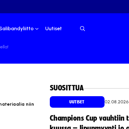
Salibandyliitto
Uutiset
lla!
SUOSITTUA
02.08.2026
UUTISET
ateriaalia niin
Champions Cup vauhtiin 
kuussa – lipunmyynti jo 