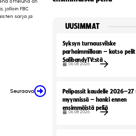
senä otteluna on
, jolloin FBC
isten sarja ja
UUSIMMAT
Syksyn turnausvilske
parhaimmillaan – katso pelit
SalibandyTV:stä
06.08.2026
Seuraava
Pelipassit kaudelle 2026–27
myynnissä – hanki ennen
ensimmäistä peliä
06.08.2026