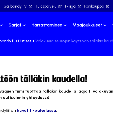
SalibandyTV
Tulospalvelu
F-liiga
Fanikauppa
Sarjat
Harrastaminen
Maajoukkueet
bandy.fi
Uutiset
Valokuvia seurojen käyttöön tälläkin kaude
töön tälläkin kaudella!
aajien tiimi tuottaa tälläkin kaudella laajalti valokuvam
n uutisoinnin yhteydessä.
ndyliiton
kuvat.fi-palvelussa
.