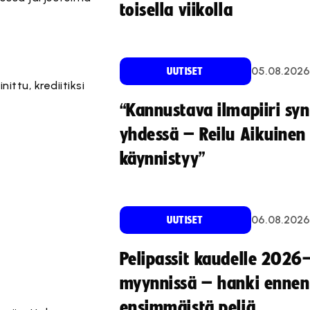
toisella viikolla
05.08.2026
UUTISET
ttu, krediitiksi
“Kannustava ilmapiiri sy
yhdessä – Reilu Aikuinen 
käynnistyy”
06.08.2026
UUTISET
Pelipassit kaudelle 2026
myynnissä – hanki ennen
ensimmäistä peliä