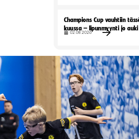
Champions Cup vauhtiin täss
kuussa – lipunmyynti jo auki
02.08.2026