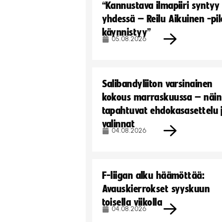
“Kannustava ilmapiiri syntyy
yhdessä – Reilu Aikuinen -pil
käynnistyy”
05.08.2026
Salibandyliiton varsinainen
kokous marraskuussa – näin
tapahtuvat ehdokasasettelu 
valinnat
04.08.2026
F-liigan alku häämöttää:
Avauskierrokset syyskuun
toisella viikolla
04.08.2026