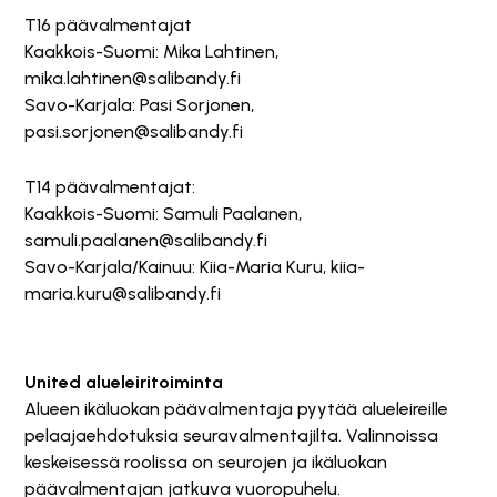
T16 päävalmentajat
Kaakkois-Suomi: Mika Lahtinen,
mika.lahtinen@salibandy.fi
Savo-Karjala: Pasi Sorjonen,
pasi.sorjonen@salibandy.fi
T14 päävalmentajat:
Kaakkois-Suomi: Samuli Paalanen,
samuli.paalanen@salibandy.fi
Savo-Karjala/Kainuu: Kiia-Maria Kuru, kiia-
maria.kuru@salibandy.fi
United alueleiritoiminta
Alueen ikäluokan päävalmentaja pyytää alueleireille
pelaajaehdotuksia seuravalmentajilta. Valinnoissa
keskeisessä roolissa on seurojen ja ikäluokan
päävalmentajan jatkuva vuoropuhelu.