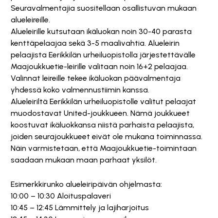
Seuravalmentajia suositellaan osallistuvan mukaan
alueleireille.
Alueleirille kutsutaan ikäluokan noin 30-40 parasta
kenttäpelaajaa sekä 3-5 maalivahtia. Alueleirin
pelaajista Eerikkilän urheiluopistolla järjestettävälle
Maajoukkuetie-leirille valitaan noin 16+2 pelaajaa.
Valinnat leireille tekee ikäluokan päävalmentaja
yhdessä koko valmennustiimin kanssa.
Alueleiriltä Eerikkilän urheiluopistolle valitut pelaajat
muodostavat United-joukkueen. Nämä joukkueet
koostuvat ikäluokkansa niistä parhaista pelaajista,
joiden seurajoukkueet eivät ole mukana toiminnassa.
Näin varmistetaan, että Maajoukkuetie-toimintaan
saadaan mukaan maan parhaat yksilöt.
Esimerkkirunko alueleiripäivän ohjelmasta:
10:00 – 10:30 Aloituspalaveri
10:45 – 12:45 Lämmittely ja lajiharjoitus