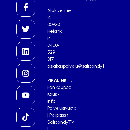
Alakiventie
2,
00920
Helsinki
P.
0400-
529
017
asiakaspalvelu@salibandy.fi
PIKALINKIT:
Fanikauppa
|
Kausi-
info
Palvelusivusto
|
Pelipassit
SalibandyTV
|