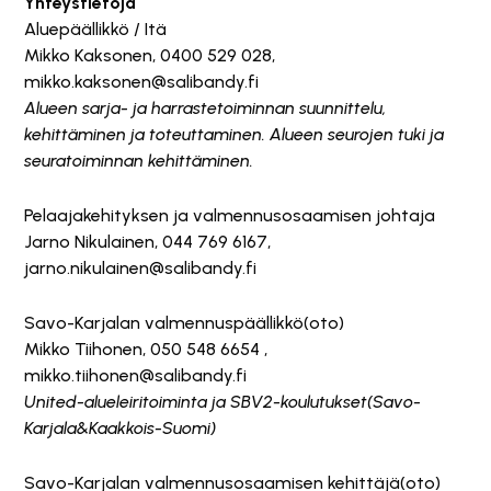
Yhteystietoja
Aluepäällikkö / Itä
Mikko Kaksonen, 0400 529 028,
mikko.kaksonen@salibandy.fi
Alueen sarja- ja harrastetoiminnan suunnittelu,
kehittäminen ja toteuttaminen. Alueen seurojen tuki ja
seuratoiminnan kehittäminen.
Pelaajakehityksen ja valmennusosaamisen johtaja
Jarno Nikulainen, 044 769 6167,
jarno.nikulainen@salibandy.fi
Savo-Karjalan valmennuspäällikkö(oto)
Mikko Tiihonen, 050 548 6654 ,
mikko.tiihonen@salibandy.fi
United-alueleiritoiminta ja SBV2-koulutukset(Savo-
Karjala&Kaakkois-Suomi)
Savo-Karjalan valmennusosaamisen kehittäjä(oto)