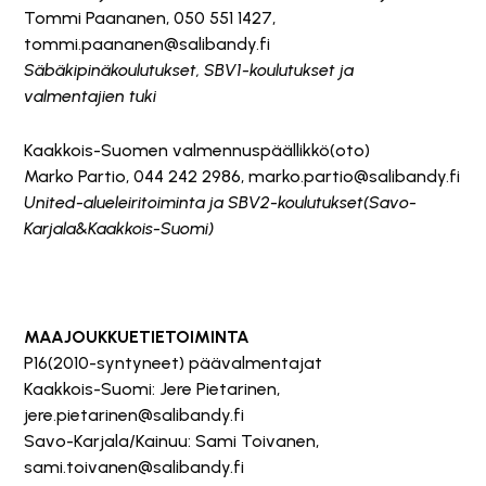
Tommi Paananen, 050 551 1427,
tommi.paananen@salibandy.fi
Säbäkipinäkoulutukset, SBV1-koulutukset ja
valmentajien tuki
Kaakkois-Suomen valmennuspäällikkö(oto)
Marko Partio, 044 242 2986, marko.partio@salibandy.fi
United-alueleiritoiminta ja SBV2-koulutukset(Savo-
Karjala&Kaakkois-Suomi)
MAAJOUKKUETIETOIMINTA
P16(2010-syntyneet) päävalmentajat
Kaakkois-Suomi: Jere Pietarinen,
jere.pietarinen@salibandy.fi
Savo-Karjala/Kainuu: Sami Toivanen,
sami.toivanen@salibandy.fi