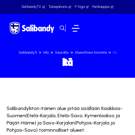
SalibandyTV
Tulospalvelu
F-liiga
Fanikauppa
>
>
>
>
Salibandy.fi
Info
Seuralle
Alueellinen toiminta
Itä
Itä
Salibandyliiton itäinen alue pitää sisällään Kaakkois-
Suomen(Etelä-Karjala, Etelä-Savo, Kymenlaakso ja
Päijät-Häme) ja Savo-Karjalan(Pohjois-Karjala ja
Pohjois-Savo) toiminnalliset alueet.