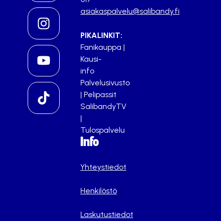
asiakaspalvelu@salibandy.fi
PIKALINKIT:
Fanikauppa
|
Kausi-
info
Palvelusivusto
|
Pelipassit
SalibandyTV
|
Tulospalvelu
Info
Yhteystiedot
Henkilöstö
Laskutustiedot