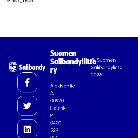
link-list_type
Suomen
© Suomen
Salibandyliitto
Salibandyliitto
ry
2026
Alakiventie
2,
00920
Helsinki
P.
0400-
529
017