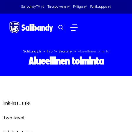
SalibandyTV
Tulospalvelu
F-liiga
Fanikauppa
>
>
>
Salibandy.fi
Info
Seuralle
Alueellinen toiminta
Alueellinen toiminta
link-list_title
two-level