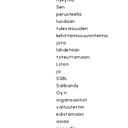
Sen
perusteella
luodaan
tulevaisuuden
kehittämissuunnitelma,
jota
lähdetään
toteuttamaan.
Liiton
ja
SSBL
Salibandy
Oy:n
organisaatiot
valtuutettiin
edistämään
asiaa