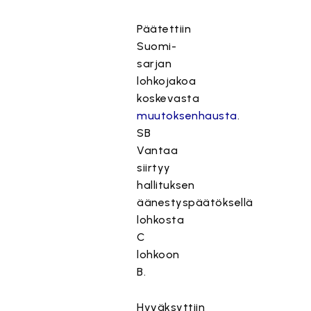
Päätettiin
Suomi-
sarjan
lohkojakoa
koskevasta
muutoksenhausta
.
SB
Vantaa
siirtyy
hallituksen
äänestyspäätöksellä
lohkosta
C
lohkoon
B.
Hyväksyttiin