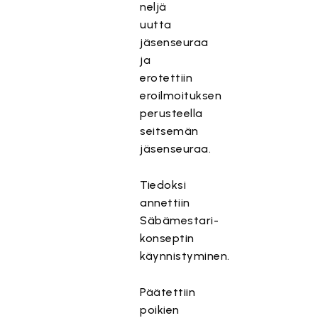
neljä
uutta
jäsenseuraa
ja
erotettiin
eroilmoituksen
perusteella
seitsemän
jäsenseuraa.
Tiedoksi
annettiin
Säbämestari-
konseptin
käynnistyminen.
Päätettiin
poikien