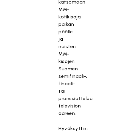
katsomaan
MM-
kotikisoja
paikan
päälle
ja
naisten
MM-
kisojen
Suomen
semifinaali-,
finaali-
tai
pronssiottelua
television
ääreen.
Hyväksyttiin