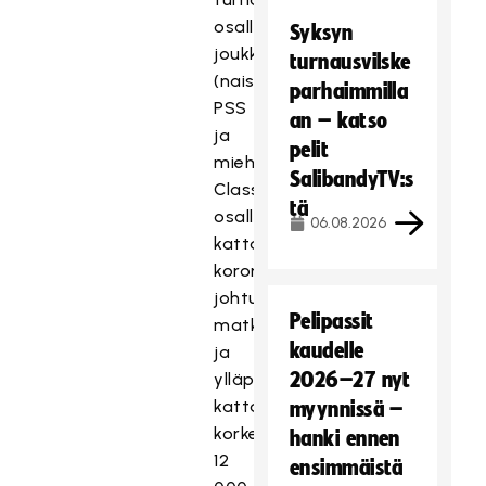
osallistuvia
Syksyn
joukkueita
turnausvilske
(naiset:
parhaimmilla
PSS
an – katso
ja
pelit
miehet:
SalibandyTV:s
Classic)
tä
osallistumiskustannusten
06.08.2026
kattamiseksi
koronavirustilanteesta
johtuen
Pelipassit
matka-
kaudelle
ja
2026–27 nyt
ylläpitokustannusten
kattamiseksi
myynnissä –
korkeintaan
hanki ennen
12
ensimmäistä