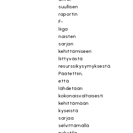
suullisen
raportin
F-
liiga
naisten
sarjan
kehittämiseen
liittyvästä
resurssikysymyksestä.
Päätettiin,
että
lähdetään
kokonaisvaltaisesti
kehittämään
kyseistä
sarjaa
selvittämällä
nykytila.