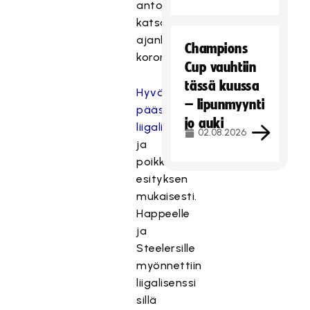
antoivat
katsauksen
ajankohtaisesta
Champions
koronatilanteesta.
Cup vauhtiin
tässä kuussa
Hyväksyttiin
– lipunmyynti
pääsarjojen
jo auki
liigalisenssit
02.08.2026
ja
poikkeusluvat
esityksen
mukaisesti.
Happeelle
ja
Steelersille
myönnettiin
liigalisenssi
sillä