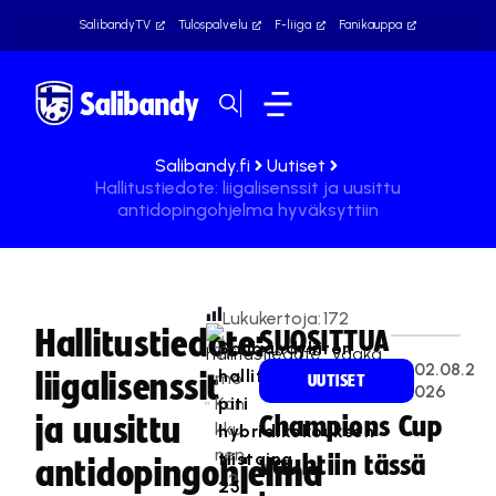
SalibandyTV
Tulospalvelu
F-liiga
Fanikauppa
Salibandy.fi
Uutiset
Hallitustiedote: liigalisenssit ja uusittu
antidopingohjelma hyväksyttiin
Lukukertoja:
172
Hallitustiedote:
SUOSITTUA
Salibandyliiton
Ti
02.08.2
hallitus
liigalisenssit
mo
UUTISET
026
Kan
piti
ja uusittu
Champions Cup
kku
hybridikokouksen
nen
tiistaina
vauhtiin tässä
antidopingohjelma
2
25.