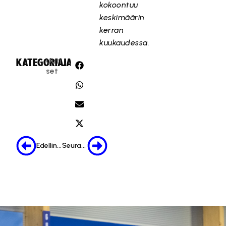
kokoontuu
keskimäärin
kerran
kuukaudessa.
Uuti
KATEGORIA:
JAA:
set
Edellinen
Seuraava