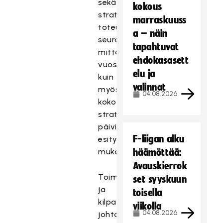
sekä
kokous
strategian
marraskuuss
toteutumisen
a – näin
seurannan
tapahtuvat
mittarit
ehdokasasett
vuositasolla
elu ja
kuin
valinnat
myös
04.08.2026
koko
strategiakaudelta
päivitetyn
F-liigan alku
esityksen
mukaisesti.
häämöttää:
Avauskierrok
Toiminnanjohtaja
set syyskuun
ja
toisella
kilpailutoiminnan
viikolla
04.08.2026
johtaja