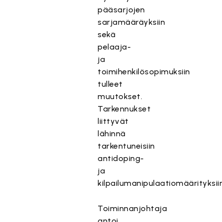
pääsarjojen
sarjamääräyksiin
sekä
pelaaja-
ja
toimihenkilösopimuksiin
tulleet
muutokset.
Tarkennukset
liittyvät
lähinnä
tarkentuneisiin
antidoping-
ja
kilpailumanipulaatiomäärityksii
Toiminnanjohtaja
antoi