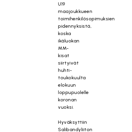
U19
maajoukkueen
toimihenkilösopimuksien
pidennyksistä,
koska
ikäluokan
MM-
kisat
siirtyivät
huhti-
toukokuulta
elokuun
loppupuolelle
koronan
vuoksi.
Hyväksyttiin
Salibandyliiton