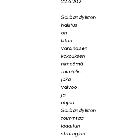
22.6.2021.
Salibandyliiton
hallitus
on
liiton
varsinaisen
kokouksen
nimeämä
toimielin,
joka
valvoo
ja
ohjaa
Salibandyliiton
toimintaa
laaditun
strategian