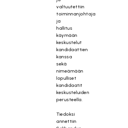
valtuutettiin
toiminnanjohtaja
ja
hallitus
käymään
keskustelut
kandidaattien
kanssa
sekä
nimeämään
lopulliset
kandidaatit
keskusteluiden
perusteella.
Tiedoksi
annettiin