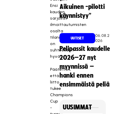
Ensi
Aikuinen -pilotti
kauden
käynnistyy”
sarjoihin
ilmoittautumisten
osalta
06.08.2
tilanne
UUTISET
026
on
Pelipassit kaudelle
suhteellisen
hyvä.
2026–27 nyt
myynnissä –
Päätettiin,
hanki ennen
että
liitto
ensimmäistä peliä
tukee
Champions
Cup
UUSIMMAT
-
turnaukseen