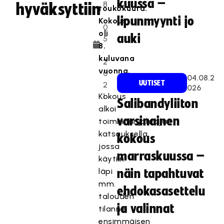
kuussa –
8
hyväksyttiin
toukokuuta.
.
lipunmyynti jo
Kokous
0
oli
auki
5
8.
.
kuluvana
2
vuonna.
0
04.08.2
UUTISET
2
026
Kokous
1
Salibandyliiton
alkoi
varsinainen
toiminnanjohtajan
katsauksella,
kokous
jossa
marraskuussa –
käytiin
läpi
näin tapahtuvat
mm.
ehdokasasettelu
talouden
ja valinnat
tilanne
ensimmäisen