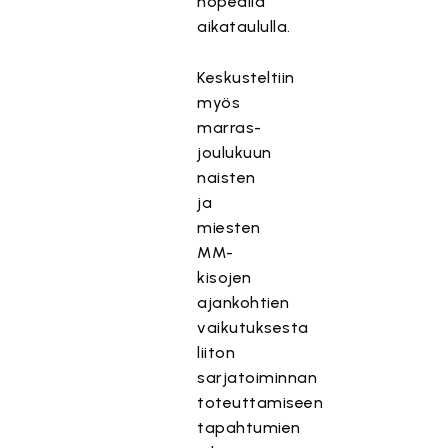
nopealla
aikataululla.
Keskusteltiin
myös
marras-
joulukuun
naisten
ja
miesten
MM-
kisojen
ajankohtien
vaikutuksesta
liiton
sarjatoiminnan
toteuttamiseen
tapahtumien