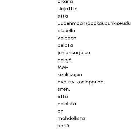
aikana.
Linjattiin,
että
Uudenmaan/pääkaupunkiseudu
alueella
voidaan
pelata
juniorisarjojen
pelejä
MM-
kotikisojen
avausviikonloppuna,
siten,
että
peleistä
on
mahdollista
ehtiä