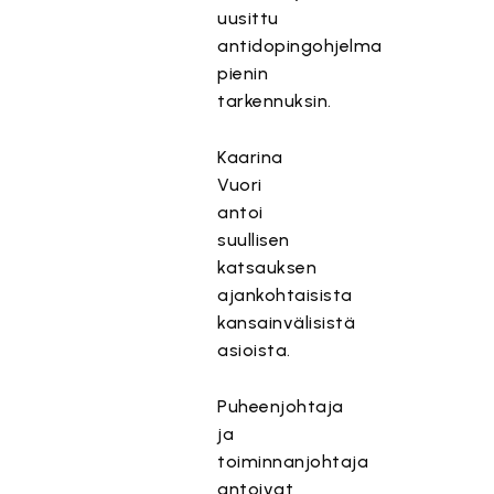
uusittu
antidopingohjelma
pienin
tarkennuksin.
Kaarina
Vuori
antoi
suullisen
katsauksen
ajankohtaisista
kansainvälisistä
asioista.
Puheenjohtaja
ja
toiminnanjohtaja
antoivat