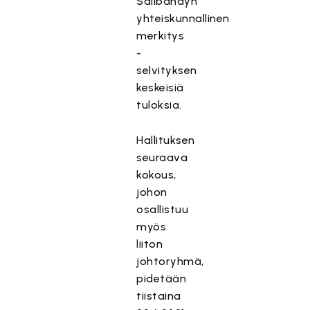
Salibandyn
yhteiskunnallinen
merkitys
-
selvityksen
keskeisiä
tuloksia.
Hallituksen
seuraava
kokous,
johon
osallistuu
myös
liiton
johtoryhmä,
pidetään
tiistaina