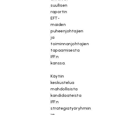
suullisen
raportin
EFT-
maiden
puheenjohtajien
ja
toiminnanjohtajien
tapaamisesta
IFF:n
kanssa.
Käytiin
keskustelua
mahdollisista
kandidaateista
IFF:n
strategiatyöryhmiin
ja