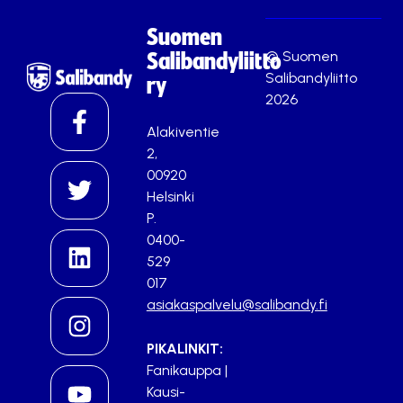
Suomen
© Suomen
Salibandyliitto
Salibandyliitto
ry
2026
Alakiventie
2,
00920
Helsinki
P.
0400-
529
017
asiakaspalvelu@salibandy.fi
PIKALINKIT:
Fanikauppa
|
Kausi-