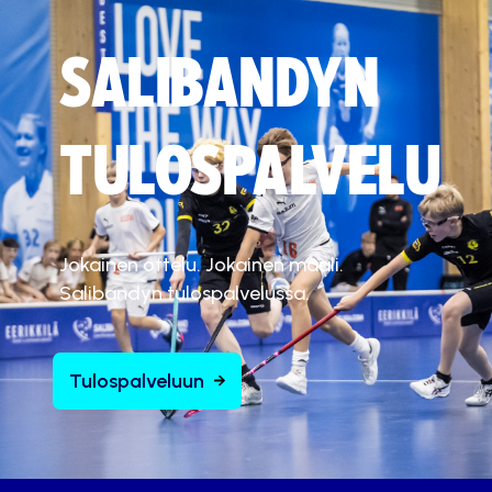
SALIBANDYN
TULOSPALVELU
Jokainen ottelu. Jokainen maali.
Salibandyn tulospalvelussa.
Tulospalveluun