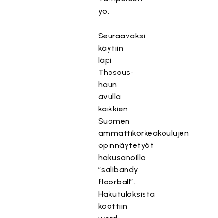
yo.
Seuraavaksi
käytiin
läpi
Theseus-
haun
avulla
kaikkien
Suomen
ammattikorkeakoulujen
opinnäytetyöt
hakusanoilla
”salibandy
floorball”.
Hakutuloksista
koottiin