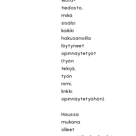
word-
tiedosto,
mikä
sisälsi
kaikki
hakusanoilla
löytyneet
opinnäytetyöt
(työn
tekijä,
työn
nimi,
linkki
opinnäytetyöhön).
Haussa
mukana
olleet