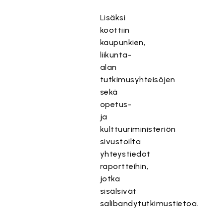
Lisäksi
koottiin
kaupunkien,
liikunta-
alan
tutkimusyhteisöjen
sekä
opetus-
ja
kulttuuriministeriön
sivustoilta
yhteystiedot
raportteihin,
jotka
sisälsivät
salibandytutkimustietoa.