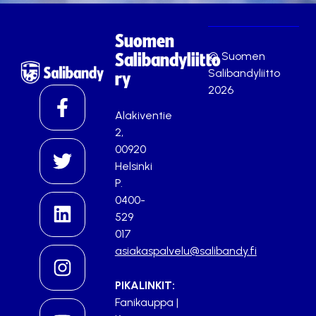
Suomen
© Suomen
Salibandyliitto
Salibandyliitto
ry
2026
Alakiventie
2,
00920
Helsinki
P.
0400-
529
017
asiakaspalvelu@salibandy.fi
PIKALINKIT:
Fanikauppa
|