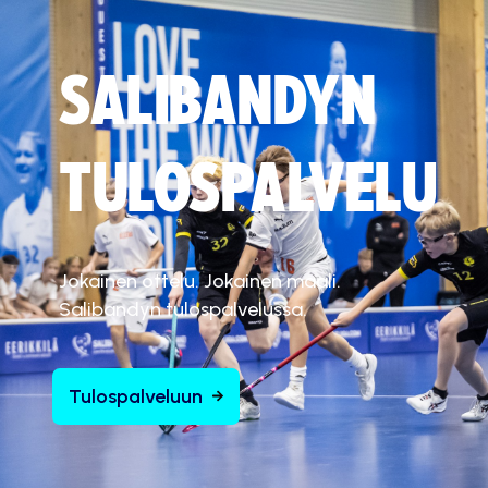
SALIBANDYN
TULOSPALVELU
Jokainen ottelu. Jokainen maali.
Salibandyn tulospalvelussa.
Tulospalveluun