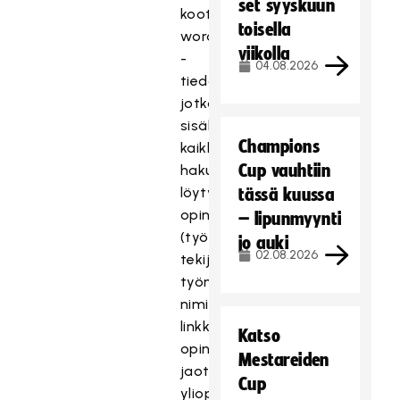
set syyskuun
koottiin
toisella
word
viikolla
-
04.08.2026
tiedostot,
jotka
sisälsivät
Champions
kaikki
Cup vauhtiin
hakusanoilla
löytyneet
tässä kuussa
opinnäytetyöt
– lipunmyynti
(työn
jo auki
02.08.2026
tekijä,
työn
nimi,
linkki
Katso
opinnäytetyöhön)
Mestareiden
jaoteltuna
Cup
yliopiston