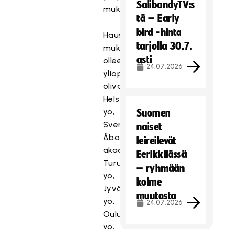
SalibandyTV:s
mukaan.
tä – Early
bird -hinta
Haussa
tarjolla 30.7.
mukana
asti
olleet
24.07.2026
yliopistot
olivat:
Helsingin
yo,
Suomen
Svenskahandelshögskolan,
naiset
Åbo
leireilevät
akademi,
Eerikkilässä
Turun
– ryhmään
yo,
kolme
Jyväskylän
muutosta
yo,
24.07.2026
Oulun
yo,