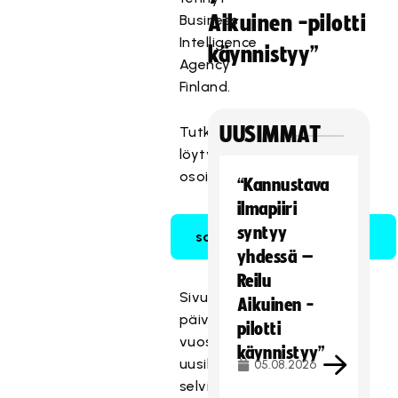
Business
Aikuinen -pilotti
Intelligence
käynnistyy”
Agency
Finland.
UUSIMMAT
Tutkimukset
löytyvät
osoitteesta:
“Kannustava
ilmapiiri
syntyy
salibandy.fi/tutkimukset
yhdessä –
Reilu
Sivua
Aikuinen -
päivitetään
pilotti
vuosittain
käynnistyy”
uusilla
05.08.2026
selvityksillä.