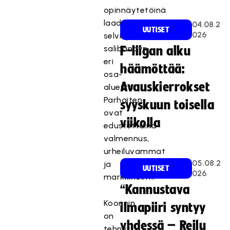
opinnäytetöinä
laadittuja
04.08.2
UUTISET
026
selvityksiä
salibandyn
F-liigan alku
eri
häämöttää:
osa-
Avauskierrokset
alueilta.
Parhaiten
syyskuun toisella
ovat
viikolla
edustettuina
valmennus,
urheiluvammat
05.08.2
ja
UUTISET
026
markkinointi.
“Kannustava
Koonnin
ilmapiiri syntyy
on
yhdessä – Reilu
tehnyt