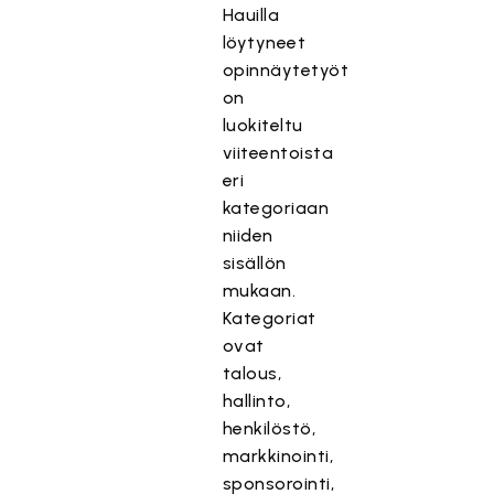
Hauilla
löytyneet
opinnäytetyöt
on
luokiteltu
viiteentoista
eri
kategoriaan
niiden
sisällön
mukaan.
Kategoriat
ovat
talous,
hallinto,
henkilöstö,
markkinointi,
sponsorointi,