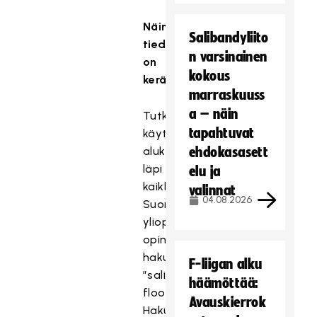
Näin
Salibandyliito
tiedot
n varsinainen
on
kokous
kerätty
marraskuuss
a – näin
Tutkimustiedosta
tapahtuvat
käytiin
aluksi
ehdokasasett
läpi
elu ja
kaikkien
valinnat
04.08.2026
Suomen
yliopistojen
opinnäytetyötietokannat
hakusanoilla
F-liigan alku
”salibandy
häämöttää:
floorball”.
Avauskierrok
Hakutuloksista