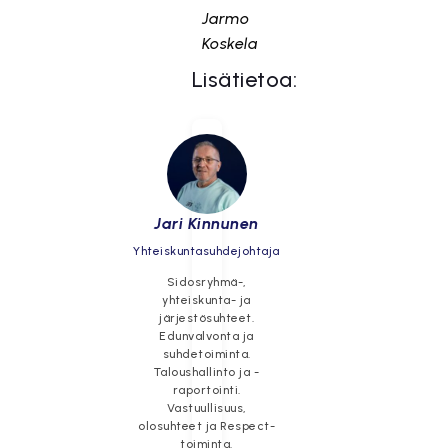
Jarmo
Koskela
Lisätietoa:
Jari Kinnunen
Yhteiskuntasuhdejohtaja
Sidosryhmä-,
yhteiskunta- ja
järjestösuhteet.
Edunvalvonta ja
suhdetoiminta.
Taloushallinto ja -
raportointi.
Vastuullisuus,
olosuhteet ja Respect-
toiminta.