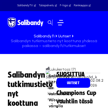
SalibandyTV
Tulospalvelu
F-liiga
Fanikauppa
Salibandy.fi
Uutiset
Salibandyn tutkimustieto nyt koottuna yhdessä
paikassa – salibandy.fi/tutkimukset
Lukukertoja:
171
Salibandyn
SUOSITTUA
Salibandyyn
Ti
02.08.2
liittyen
tutkimustieto
mo
UUTISET
026
Kan
on
nyt
Champions Cup
kku
valmistunut
nen
vuosien
vauhtiin tässä
koottuna
2
varrella