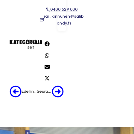
0400 529 000
jari.kinnunen@salib
andy.fi
Uuti
KATEGORIA:
JAA:
set
Edellinen
Seuraava