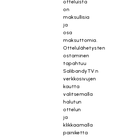
otteluista
on
maksullisia
ja
osa
maksuttomia.
Ottelulähetysten
ostaminen
tapahtuu
SalibandyTV:n
verkkosivujen
kautta
valitsemalla
halutun
ottelun
ja
klikkaamalla
painiketta