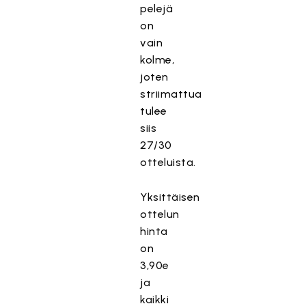
pelejä
on
vain
kolme,
joten
striimattua
tulee
siis
27/30
otteluista.
Yksittäisen
ottelun
hinta
on
3,90e
ja
kaikki