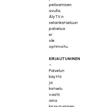
peilaamisen
avulla.
ÄlyTV:n
selainkatseluun
palvelua
ei
ole
optimoitu.
KIRJAUTUMINEN
–
Palvelun
käyttö
ja
katselu
vaatii
aina
kirjautumisen.