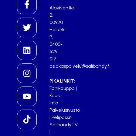
Alakiventie
2,
00920
Helsinki
P.
0400-
529
017
asiakaspalvelu@salibandy.fi
PIKALINKIT:
Fanikauppa
|
Kausi-
info
Palvelusivusto
|
Pelipassit
SalibandyTV
|