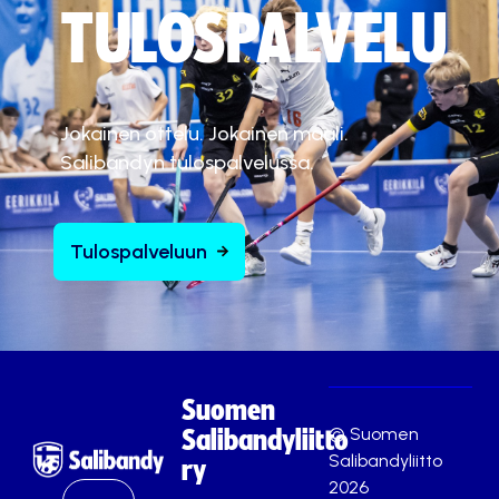
TULOSPALVELU
Jokainen ottelu. Jokainen maali.
Salibandyn tulospalvelussa.
Tulospalveluun
Suomen
© Suomen
Salibandyliitto
Salibandyliitto
ry
2026