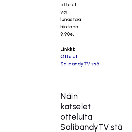
ottelut
voi
lunastaa
hintaan
9,90e.
Linkki:
Ottelut
SalibandyTV:ssä
Näin
katselet
otteluita
SalibandyTV:stä