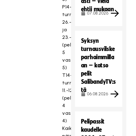
asti – vielä
P14-
ehtii mukaan
07.08.2026
turnaukset
26.-26.11.
ja
23.-24.3.
Syksyn
(pelataan
turnausvilske
5
parhaimmilla
vastaan
an – katso
5)
pelit
T14-
SalibandyTV:s
turnaus
tä
11.-12.11.
06.08.2026
(pelataan
4
vastaan
4)
Pelipassit
Kaikista
kaudelle
näistä