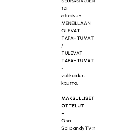
SEURASIVUJEN
tai
etusivun
MENEILLÄÄN
OLEVAT
TAPAHTUMAT
/
TULEVAT
TAPAHTUMAT
-
valikoiden
kautta.
MAKSULLISET
OTTELUT
–
Osa
SalibandyTV:n