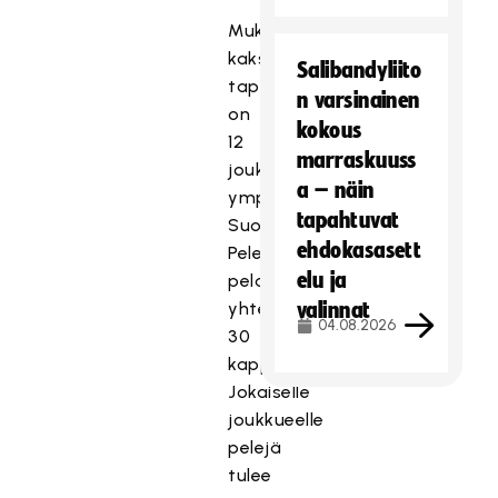
Mukana
kaksipäiväisessä
Salibandyliito
tapahtumassa
n varsinainen
on
kokous
12
marraskuuss
joukkuetta
a – näin
ympäri
tapahtuvat
Suomea.
ehdokasasett
Pelejä
elu ja
pelataan
yhteensä
valinnat
04.08.2026
30
kappaletta.
Jokaiselle
joukkueelle
pelejä
tulee