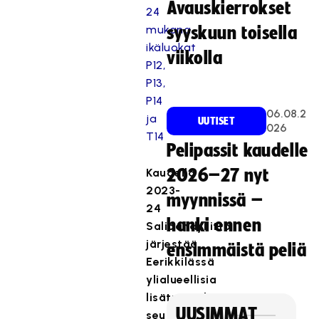
Avauskierrokset
24
mukana
syyskuun toisella
ikäluokat
viikolla
P12,
P13,
P14
06.08.2
ja
UUTISET
026
T14
Pelipassit kaudelle
Kaudella
2026–27 nyt
2023-
myynnissä –
24
hanki ennen
Salibandyliitto
järjestää
ensimmäistä peliä
Eerikkilässä
ylialueellisia
lisäturnauksia
UUSIMMAT
seuraavasti: