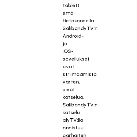
tablet)
että
tietokoneella.
SalibandyTV:n
Android-
ja
iOS-
sovellukset
ovat
striimaamista
varten,
eivät
katselua.
SalibandyTV:n
katselu
älyTV:llä
onnistuu
parhaiten