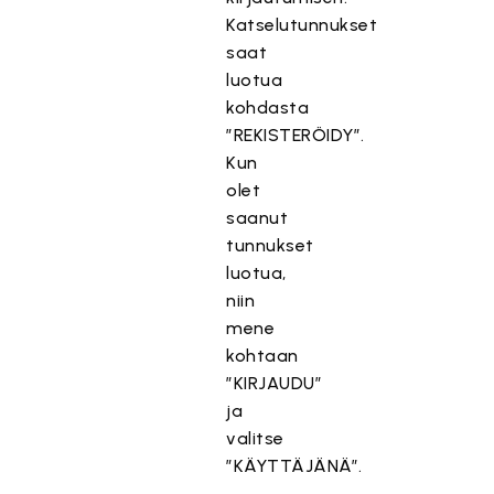
Katselutunnukset
saat
luotua
kohdasta
”REKISTERÖIDY”.
Kun
olet
saanut
tunnukset
luotua,
niin
mene
kohtaan
”KIRJAUDU”
ja
valitse
”KÄYTTÄJÄNÄ”.