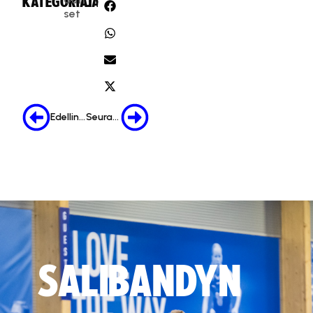
KATEGORIA:
JAA:
set
Edellinen
Seuraava
SALIBANDYN