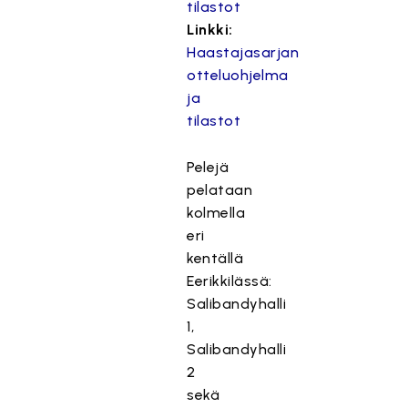
tilastot
Linkki:
Haastajasarjan
otteluohjelma
ja
tilastot
Pelejä
pelataan
kolmella
eri
kentällä
Eerikkilässä:
Salibandyhalli
1,
Salibandyhalli
2
sekä