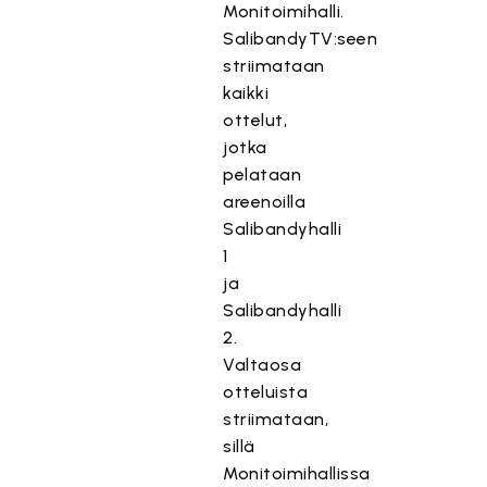
Monitoimihalli.
SalibandyTV:seen
striimataan
kaikki
ottelut,
jotka
pelataan
areenoilla
Salibandyhalli
1
ja
Salibandyhalli
2.
Valtaosa
otteluista
striimataan,
sillä
Monitoimihallissa