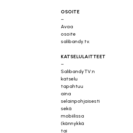
OSOITE
–
Avaa
osoite
salibandy.tv.
KATSELULAITTEET
–
SalibandyTV:n
katselu
tapahtuu
aina
selainpohjaisesti
sekä
mobiilissa
(kännykkä
tai