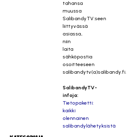
tahansa
muussa
SalibandyTV:seen
liittyvässä
asiassa,
niin
laita
sähköpostia
osoitteeseen
salibandytv(a)salibandy.fi.
SalibandyTV-
infoja:
Tietopaketti:
kaikki
olennainen
salibandylähetyksistä
Uuti