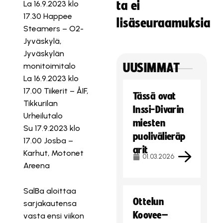
La 16.9.2023 klo
ta ei
17.30 Happee
lisäseuraamuksia
Steamers – O2-
Jyväskylä,
Jyväskylän
monitoimitalo
UUSIMMAT
La 16.9.2023 klo
17.00 Tiikerit – ÅIF,
Tässä ovat
Tikkurilan
Inssi-Divarin
Urheilutalo
miesten
Su 17.9.2023 klo
puolivälieräp
17.00 Josba –
arit
Karhut, Motonet
01.03.2026
Areena
SalBa aloittaa
Ottelun
sarjakautensa
Koovee–
vasta ensi viikon