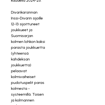
kaudella 2024-25.
Divarikarsinnan
Inssi-Divarin sijoille
12-13 sijoittuneet
joukkueet ja
Suomisarjan
kolmen lohkon kaksi
parasta joukkuetta
(yhteensä
kahdeksan
joukkuetta)
pelaavat
kolmivaiheiset
pudotuspelit paras
kolmesta -
systeemillä. Toisen
ja kolmannen