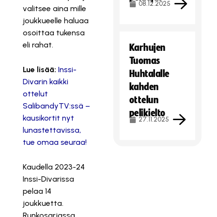
08.12.2025
valitsee aina mille
joukkueelle haluaa
osoittaa tukensa
eli rahat.
Karhujen
Tuomas
Lue lisää:
Inssi-
Huhtalalle
Divarin kaikki
kahden
ottelut
ottelun
SalibandyTV:ssä –
pelikielto
kausikortit nyt
27.11.2025
lunastettavissa,
tue omaa seuraa!
Kaudella 2023-24
Inssi-Divarissa
pelaa 14
joukkuetta.
Runkosarjassa