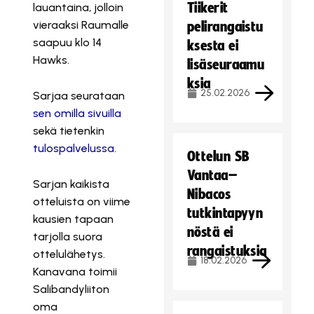
Tiikerit
lauantaina, jolloin
vieraaksi Raumalle
pelirangaistu
saapuu klo 14
ksesta ei
Hawks.
lisäseuraamu
ksia
25.02.2026
Sarjaa seurataan
sen omilla sivuilla
sekä tietenkin
tulospalvelussa
.
Ottelun SB
Vantaa–
Sarjan kaikista
Nibacos
otteluista on viime
tutkintapyyn
kausien tapaan
nöstä ei
tarjolla suora
rangaistuksia
ottelulähetys.
18.02.2026
Kanavana toimii
Salibandyliiton
oma