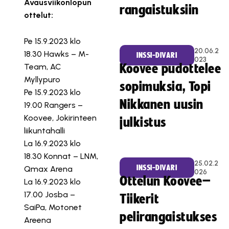
Avausviikonlopun
rangaistuksiin
ottelut:
Pe 15.9.2023 klo
20.06.2
18.30 Hawks – M-
INSSI-DIVARI
023
Team, AC
Koovee pudottelee
Myllypuro
sopimuksia, Topi
Pe 15.9.2023 klo
Nikkanen uusin
19.00 Rangers –
Koovee, Jokirinteen
julkistus
liikuntahalli
La 16.9.2023 klo
18.30 Konnat – LNM,
25.02.2
INSSI-DIVARI
Qmax Arena
026
Ottelun Koovee–
La 16.9.2023 klo
17.00 Josba –
Tiikerit
SaiPa, Motonet
pelirangaistukses
Areena