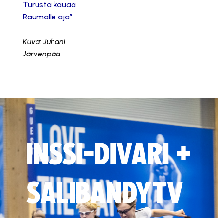
Turusta kauaa
Raumalle aja”
Kuva: Juhani
Järvenpää
INSSI-DIVARI +
SALIBANDYTV