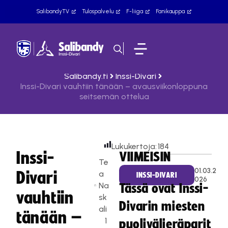
SalibandyTV
Tulospalvelu
F-liiga
Fanikauppa
Salibandy.fi
Inssi-Divari
Inssi-Divari vauhtiin tänään – avausviikonloppuna
seitsemän ottelua
Lukukertoja:
184
Inssi-
VIIMEISIN
Te
01.03.2
Divari
a
INSSI-DIVARI
026
Na
Tässä ovat Inssi-
vauhtiin
sk
Divarin miesten
ali
tänään –
1
puolivälieräparit