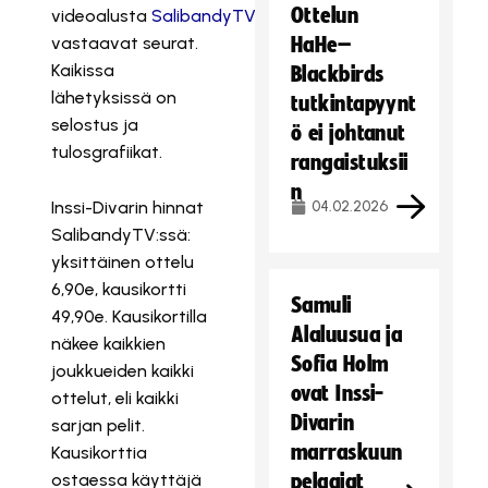
Ottelun
videoalusta
SalibandyTV.
Lähetystuotannoista
vastaavat seurat.
HaHe–
Kaikissa
Blackbirds
lähetyksissä on
tutkintapyynt
selostus ja
ö ei johtanut
tulosgrafiikat.
rangaistuksii
n
Inssi-Divarin hinnat
04.02.2026
SalibandyTV:ssä:
yksittäinen ottelu
6,90e, kausikortti
Samuli
49,90e. Kausikortilla
Alaluusua ja
näkee kaikkien
Sofia Holm
joukkueiden kaikki
ovat Inssi-
ottelut, eli kaikki
Divarin
sarjan pelit.
marraskuun
Kausikorttia
ostaessa käyttäjä
pelaajat