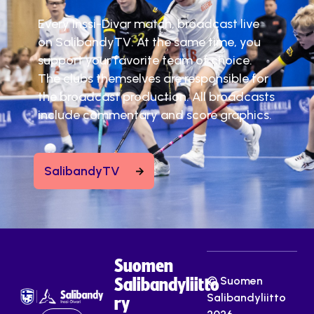
Every Inssi-Divar match, broadcast live
on SalibandyTV. At the same time, you
support your favorite team of choice.
The clubs themselves are responsible for
the broadcast production. All broadcasts
include commentary and score graphics.
SalibandyTV
Suomen
© Suomen
Salibandyliitto
Salibandyliitto
ry