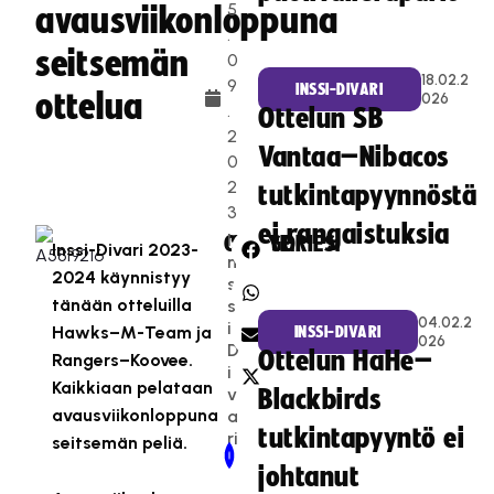
5
avausviikonloppuna
.
seitsemän
0
18.02.2
9
INSSI-DIVARI
ottelua
026
.
Ottelun SB
2
Vantaa–Nibacos
0
2
tutkintapyynnöstä
3
ei rangaistuksia
I
CATEGORIES:
SHARE:
Inssi-Divari 2023-
n
2024 käynnistyy
s
tänään otteluilla
s
04.02.2
i-
Hawks–M-Team ja
INSSI-DIVARI
026
D
Ottelun HaHe–
Rangers–Koovee.
i
Kaikkiaan pelataan
v
Blackbirds
avausviikonloppuna
a
tutkintapyyntö ei
ri
seitsemän peliä.
Newer Post
Older Post
johtanut