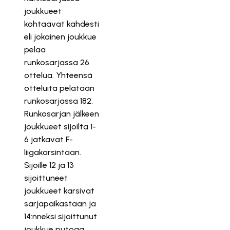
joukkueet
kohtaavat kahdesti
eli jokainen joukkue
pelaa
runkosarjassa 26
ottelua. Yhteensä
otteluita pelataan
runkosarjassa 182.
Runkosarjan jälkeen
joukkueet sijoilta 1-
6 jatkavat F-
liigakarsintaan.
Sijoille 12 ja 13
sijoittuneet
joukkueet karsivat
sarjapaikastaan ja
14:nneksi sijoittunut
joukkue putoaa