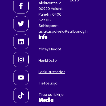
2026
Alakiventie 2,
00920 Helsinki
Puhelin: 0400
529 017
Sähköposti:
asiakaspalvelu@salibandy.fi
Info
Yhteystiedot
Henkilöstö
Laskutustiedot
Tietosuoja
Tilaa uutiskirje
Media