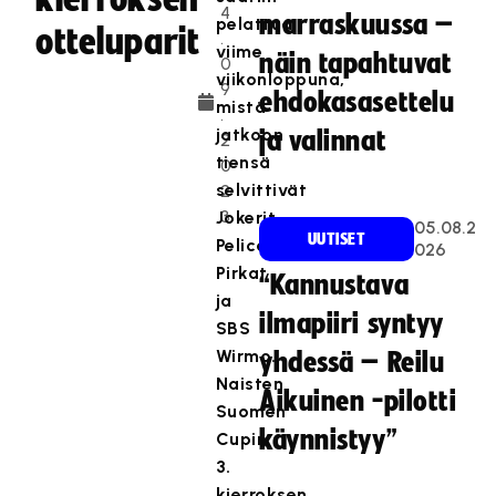
4
marraskuussa –
pelattua
otteluparit
.
viime
näin tapahtuvat
0
viikonloppuna,
9
ehdokasasettelu
mistä
.
jatkoon
ja valinnat
2
tiensä
0
selvittivät
2
3
Jokerit,
05.08.2
UUTISET
Pelicans,
026
Pirkat
“Kannustava
ja
ilmapiiri syntyy
SBS
Wirmo.
yhdessä – Reilu
Naisten
Aikuinen -pilotti
Suomen
käynnistyy”
Cupin
3.
kierroksen