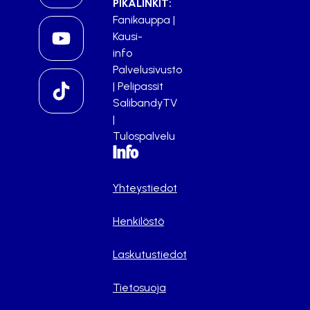
PIKALINKIT:
Fanikauppa
|
Kausi-
info
Palvelusivusto
|
Pelipassit
SalibandyTV
|
Tulospalvelu
Info
Yhteystiedot
Henkilöstö
Laskutustiedot
Tietosuoja