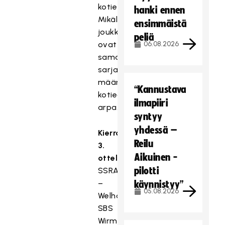
kotietu.
hanki ennen
Mikäli
ensimmäistä
joukkueet
peliä
ovat
06.08.2026
samalta
sarjatasolta,
määritteli
“Kannustava
kotiedun
ilmapiiri
arpa.
syntyy
yhdessä –
Kierroksen
Reilu
3.
Aikuinen -
otteluparit
pilotti
SSRA
–
käynnistyy”
05.08.2026
Welhot
SBS
Wirmo