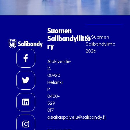
Suomen
© Suomen
Salibandyliitto
Salibandyliitto
ry
2026
Alakiventie
2,
00920
Helsinki
P.
0400-
529
017
asiakaspalvelu@salibandy.fi