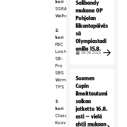
kori
Salibandy
SSRA
mukana OP
Welhot
Pohjolan
liikuntapäiväs
2.
sä
kori
Olympiastadi
FBC
onilla 15.8.
Loisto
08.08.2026
SB-
Pro
SBS
Suomen
Wirmo
Cupin
TPS
ilmoittautumi
saikaa
3.
kori
jatkettu 16.8.
Classic
asti – vielä
Koovee
ehtii mukaan