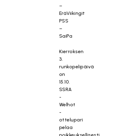
–
EräViikingit
PSS
–
SaiPa
Kierroksen
3.
runkopelipäivä
on
15.10.
SSRA
-
Welhot
-
ottelupari
pelaa
poikkeuksellisesti