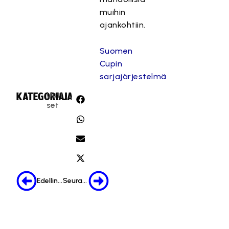
muihin
ajankohtiin.
Suomen
Cupin
sarjajärjestelmä
Uuti
KATEGORIA:
JAA:
set
Edellinen
Seuraava