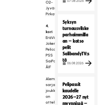
07.08.2026
O2-
Jyväskylä
Pirkat
Syksyn
4.
turnausvilske
kori
parhaimmilla
EräViikingit
an – katso
Jokerit
pelit
Pelicans
SalibandyTV:s
PSS
tä
SaiPa
06.08.2026
ÅIF
Alemman
Pelipassit
sarjatason
kaudelle
joukkueella
on
2026–27 nyt
ottelupareissa
myynnissä –