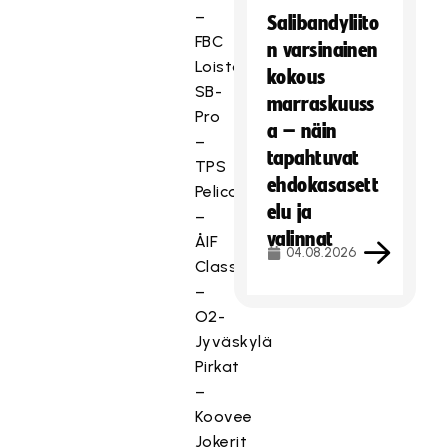
–
Salibandyliito
FBC
n varsinainen
Loisto
kokous
SB-
marraskuuss
Pro
a – näin
–
tapahtuvat
TPS
ehdokasasett
Pelicans
elu ja
–
valinnat
ÅIF
04.08.2026
Classic
–
O2-
Jyväskylä
Pirkat
–
Koovee
Jokerit