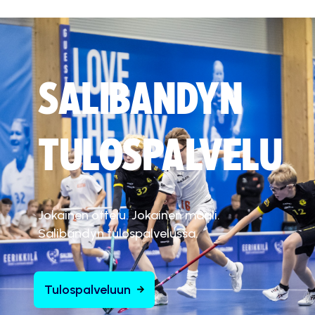
SALIBANDYN
TULOSPALVELU
Jokainen ottelu. Jokainen maali.
Salibandyn tulospalvelussa.
Tulospalveluun