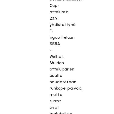
Cup-
ottelusta
23.9.
yhdistettynä
F-
liigaotteluun
SSRA
-
Welhot.
Muiden
otteluparien
osalta
noudatetaan
runkopelipäivää,
mutta
siirrot
ovat
mahdollisia