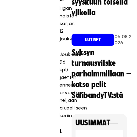
F-
syyskuun toisella
liigan
viikolla
naisten
sarjan
12
06.08.2
joukkuetta.
UUTISET
026
Syksyn
Joukkueet
(16
turnausvilske
kpl)
parhaimmillaan –
jaettiin
katso pelit
ennen
arvontaa
SalibandyTV:stä
neljään
alueelliseen
koriin.
UUSIMMAT
1.