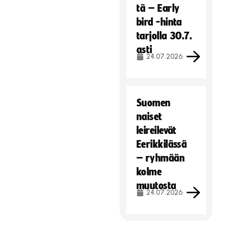
tä – Early
bird -hinta
tarjolla 30.7.
asti
24.07.2026
Suomen
naiset
leireilevät
Eerikkilässä
– ryhmään
kolme
muutosta
24.07.2026