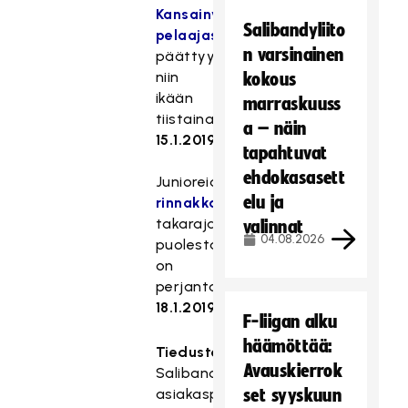
Kansainvälinen
Salibandyliito
pelaajasiirtoaika
n varsinainen
päättyy
niin
kokous
ikään
marraskuuss
tiistaina
a – näin
15.1.2019
.
tapahtuvat
ehdokasasett
Junioreiden
elu ja
rinnakkaisedustushakemusten
takaraja
valinnat
04.08.2026
puolestaan
on
perjantai
18.1.2019
.
F-liigan alku
häämöttää:
Tiedustelut:
Avauskierrok
Salibandyliiton
asiakaspalvelu
set syyskuun