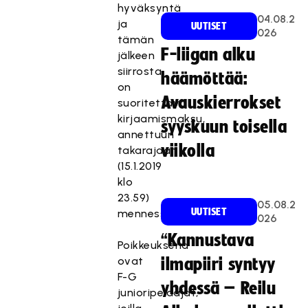
hyväksyntä
04.08.2
ja
UUTISET
026
tämän
F-liigan alku
jälkeen
siirrosta
häämöttää:
on
Avauskierrokset
suoritettava
kirjaamismaksu,
syyskuun toisella
annettuun
viikolla
takarajaan
(15.1.2019
klo
23.59)
05.08.2
UUTISET
mennessä.
026
“Kannustava
Poikkeuksena
ovat
ilmapiiri syntyy
F-G
yhdessä – Reilu
junioripelaajat,