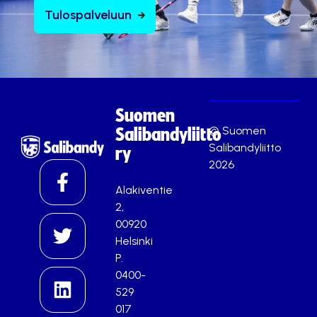
Tulospalveluun
Suomen
© Suomen
Salibandyliitto
Salibandyliitto
ry
2026
Alakiventie
2,
00920
Helsinki
P.
0400-
529
017