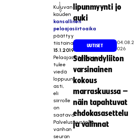
1
lipunmyynti jo
Kuluvan
9
kauden
auki
kansallinen
pelaajasiirtoaika
päättyy
04.08.2
tiistaina
UUTISET
026
15.1.2019
.
Pelaajasiirtoprosessi
Salibandyliiton
tulee
varsinainen
viedä
loppuun
kokous
asti,
marraskuussa –
eli
siirrolle
näin tapahtuvat
on
ehdokasasettelu
saatava
Palvelusivustolla
ja valinnat
vanhan
seuran