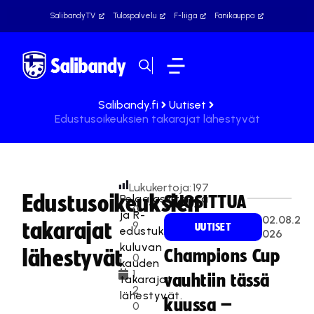
SalibandyTV
Tulospalvelu
F-liiga
Fanikauppa
Salibandy.fi
Uutiset
Edustusoikeuksien takarajat lähestyvät
Lukukertoja:
197
Edustusoikeuksien
Pelaajasiirroissa
SUOSITTUA
0
ja R-
02.08.2
takarajat
9
UUTISET
edustuksissa
026
.
kuluvan
lähestyvät
Champions Cup
0
kauden
1.
vauhtiin tässä
takarajat
2
lähestyvät.
kuussa –
0