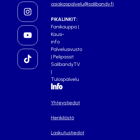
asiakaspalvelu@salibandy.fi
PIKALINKIT:
Fanikauppa
|
Kausi-
info
Palvelusivusto
|
Pelipassit
SalibandyTV
|
Tulospalvelu
Info
Yhteystiedot
Henkilöstö
Laskutustiedot