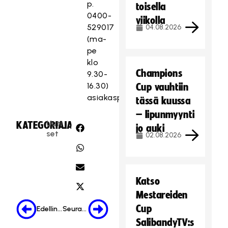
p.
toisella
0400-
viikolla
529017
04.08.2026
(ma-
pe
klo
Champions
9.30-
16.30)
Cup vauhtiin
asiakaspalvelu(at)salibandy.fi
tässä kuussa
– lipunmyynti
Uuti
KATEGORIA:
JAA:
jo auki
set
02.08.2026
Katso
Mestareiden
Cup
Edellinen
Seuraava
SalibandyTV:s