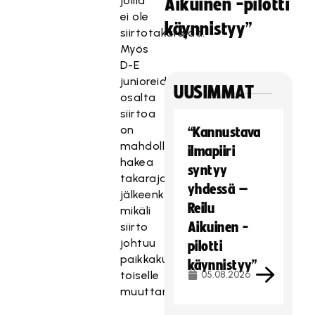
joilla
Aikuinen -pilotti
ei ole
käynnistyy”
siirtotakarajaa.
Myös
D-E
junioreiden
UUSIMMAT
osalta
siirtoa
on
“Kannustava
mahdollista
ilmapiiri
hakea
syntyy
takarajan
yhdessä –
jälkeenkin
Reilu
mikäli
Aikuinen -
siirto
johtuu
pilotti
paikkakunnalta
käynnistyy”
toiselle
05.08.2026
muuttamisesta.