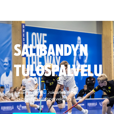
SALIBANDYN
TULOSPALVELU
Jokainen ottelu. Jokainen maali.
Salibandyn tulospalvelussa.