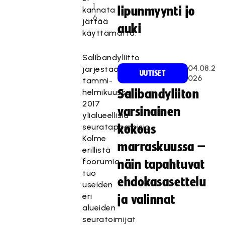
1
lipunmyynti jo
kannata
6
jättää
auki
käyttämättä.
Salibandyliitto
04.08.2
järjestää
UUTISET
026
tammi-
helmikuussa
Salibandyliiton
2017
varsinainen
ylialueellisia
seuratapaamisia.
kokous
Kolme
marraskuussa –
erillistä
foorumia
näin tapahtuvat
tuo
ehdokasasettelu
useiden
eri
ja valinnat
alueiden
seuratoimijat