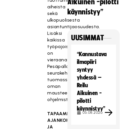
tuottamista
Aikuinen -pilotti
aiheista
käynnistyy”
sekä
ulkopuolisesta
asiantuntijaosuudesta.
Lisäksi
UUSIMMAT
kaikissa
työpajoissa
on
“Kannustava
vieraana
ilmapiiri
Pesäpallon
syntyy
seurakehittäjiä
yhdessä –
tuomassa
Reilu
oman
Aikuinen -
mausteensa
ohjelmistoon.
pilotti
käynnistyy”
05.08.2026
TAPAAMISTEN
AJANKOHDAT
JA