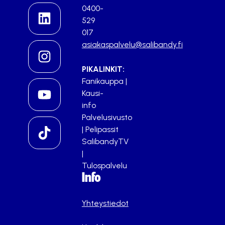
0400-
529
017
asiakaspalvelu@salibandy.fi
PIKALINKIT:
Fanikauppa
|
Kausi-
info
Palvelusivusto
|
Pelipassit
SalibandyTV
|
Tulospalvelu
Info
Yhteystiedot