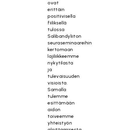
ovat
erittäin
positiivisella
fiiliksellä
tulossa
Salibandyliiton
seuraseminaareihin
kertomaan
lajiliikkeemme
nykytilasta
ja
tulevaisuuden
visioista.
Samalla
tulemme
esittämään
aidon
toiveemme
yhteistyön
aloittamisesta