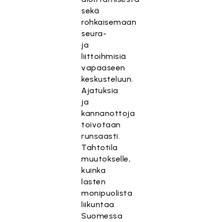
sekä
rohkaisemaan
seura-
ja
liittoihmisiä
vapaaseen
keskusteluun.
Ajatuksia
ja
kannanottoja
toivotaan
runsaasti.
Tahtotila
muutokselle,
kuinka
lasten
monipuolista
liikuntaa
Suomessa