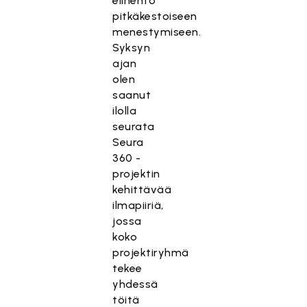
elinehto
pitkäkestoiseen
menestymiseen.
Syksyn
ajan
olen
saanut
ilolla
seurata
Seura
360 -
projektin
kehittävää
ilmapiiriä,
jossa
koko
projektiryhmä
tekee
yhdessä
töitä