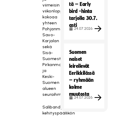
tä – Early
viimeisin
bird -hinta
viikonloppu
kokoaa
tarjolla 30.7.
yhteen
asti
Pohjanmaan,
24.07.2026
Savo-
Karjalan
sekä
Suomen
Sisä-
Suomesta
naiset
Pirkanmaan
leireilevät
ja
Eerikkilässä
Keski-
– ryhmään
Suomen
kolme
alueen
muutosta
seuraihmiset.
24.07.2026
Salibandyliiton
kehityspäällikön