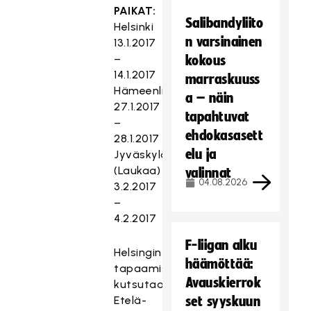
PAIKAT:
Salibandyliito
Helsinki
n varsinainen
13.1.2017
–
kokous
14.1.2017
marraskuuss
Hämeenlinna
a – näin
27.1.2017
tapahtuvat
–
ehdokasasett
28.1.2017
elu ja
Jyväskylä
(Laukaa)
valinnat
04.08.2026
3.2.2017
–
4.2.2017
F-liigan alku
Helsingin-
häämöttää:
tapaamiseen
Avauskierrok
kutsutaan
Etelä-
set syyskuun