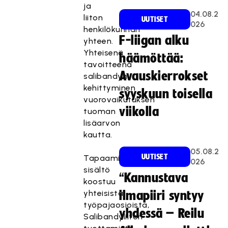
ja
04.08.2
liiton
UUTISET
026
henkilökunnan
F-liigan alku
yhteen.
Yhteisenä
häämöttää:
tavoitteena
Avauskierrokset
salibandyn
kehittyminen
syyskuun toisella
vuorovaikutuksen
viikolla
tuoman
lisäarvon
kautta.
05.08.2
UUTISET
Tapaamisten
026
sisältö
“Kannustava
koostuu
yhteisistä
ilmapiiri syntyy
työpajaosioista,
yhdessä – Reilu
Salibandyliiton