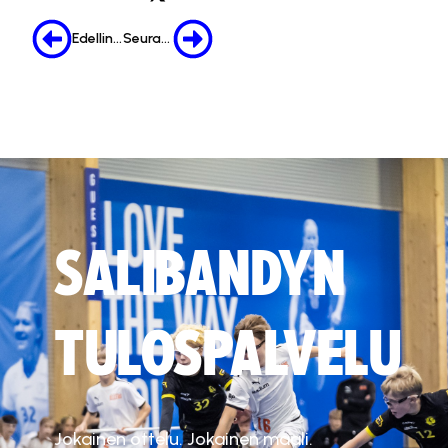
Edellinen
Seuraava
SALIBANDYN
TULOSPALVELU
Jokainen ottelu. Jokainen maali.