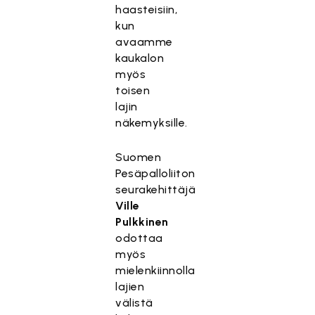
haasteisiin,
kun
avaamme
kaukalon
myös
toisen
lajin
näkemyksille.
Suomen
Pesäpalloliiton
seurakehittäjä
Ville
Pulkkinen
odottaa
myös
mielenkiinnolla
lajien
välistä