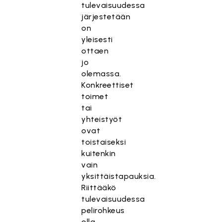
tulevaisuudessa
järjestetään
on
yleisesti
ottaen
jo
olemassa.
Konkreettiset
toimet
tai
yhteistyöt
ovat
toistaiseksi
kuitenkin
vain
yksittäistapauksia.
Riittääkö
tulevaisuudessa
pelirohkeus
olla