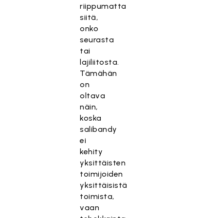
riippumatta
siitä,
onko
seurasta
tai
lajiliitosta.
Tämähän
on
oltava
näin,
koska
salibandy
ei
kehity
yksittäisten
toimijoiden
yksittäisistä
toimista,
vaan