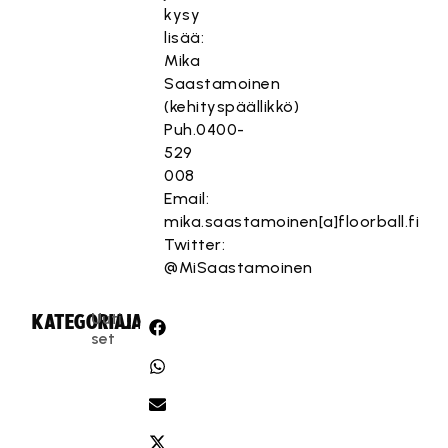
kysy
lisää:
Mika
Saastamoinen
(kehityspäällikkö)
Puh.0400-
529
008
Email:
mika.saastamoinen[a]floorball.fi
Twitter:
@MiSaastamoinen
Uuti
KATEGORIA:
JAA:
set