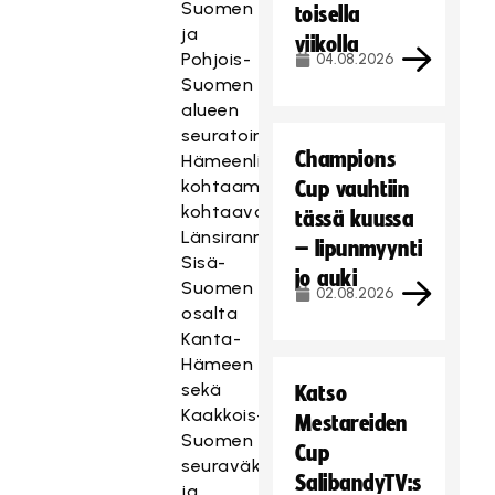
Suomen
toisella
ja
viikolla
Pohjois-
04.08.2026
Suomen
alueen
seuratoimijat.
Champions
Hämeenlinnan
kohtaamisessa
Cup vauhtiin
kohtaavat
tässä kuussa
Länsirannikon,
– lipunmyynti
Sisä-
jo auki
Suomen
02.08.2026
osalta
Kanta-
Hämeen
sekä
Katso
Kaakkois-
Mestareiden
Suomen
Cup
seuraväki
SalibandyTV:s
ja