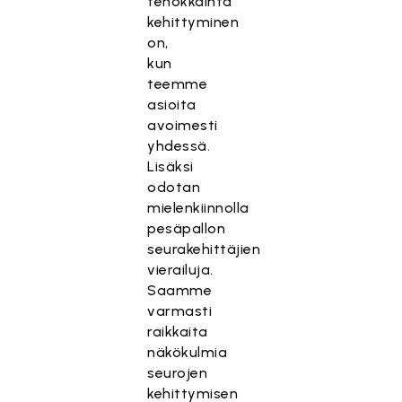
tehokkainta
kehittyminen
on,
kun
teemme
asioita
avoimesti
yhdessä.
Lisäksi
odotan
mielenkiinnolla
pesäpallon
seurakehittäjien
vierailuja.
Saamme
varmasti
raikkaita
näkökulmia
seurojen
kehittymisen