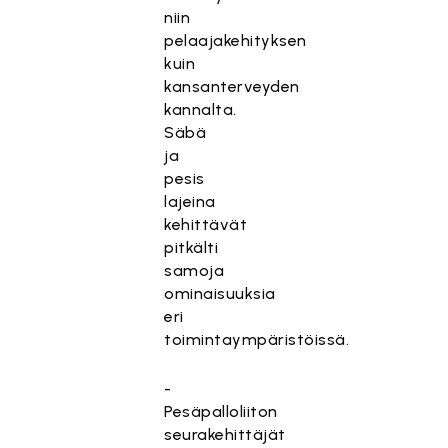
niin
pelaajakehityksen
kuin
kansanterveyden
kannalta.
Säbä
ja
pesis
lajeina
kehittävät
pitkälti
samoja
ominaisuuksia
eri
toimintaympäristöissä.
-
Pesäpalloliiton
seurakehittäjät