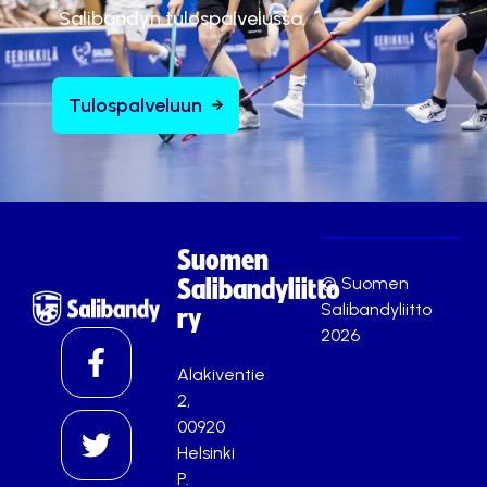
Salibandyn tulospalvelussa.
Tulospalveluun
Suomen
© Suomen
Salibandyliitto
Salibandyliitto
ry
2026
Alakiventie
2,
00920
Helsinki
P.