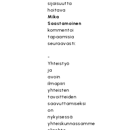
sijaisuutta
hoitava
Mika
Saastamoinen
kommentoi
tapaamisia
seuraavasti:
-
Yhteistyö
ja
avoin
ilmapiiri
yhteisten
tavoitteiden
saavuttamiseksi
on
nykyisessä
yhteiskunnassamme