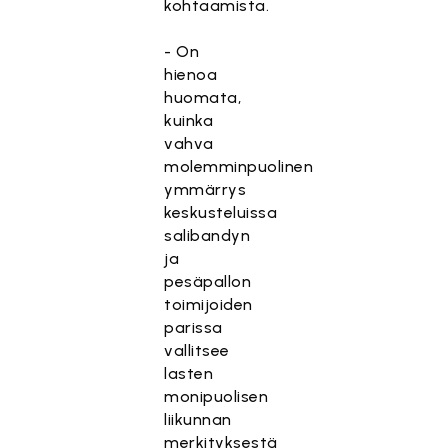
kohtaamista.
- On
hienoa
huomata,
kuinka
vahva
molemminpuolinen
ymmärrys
keskusteluissa
salibandyn
ja
pesäpallon
toimijoiden
parissa
vallitsee
lasten
monipuolisen
liikunnan
merkityksestä