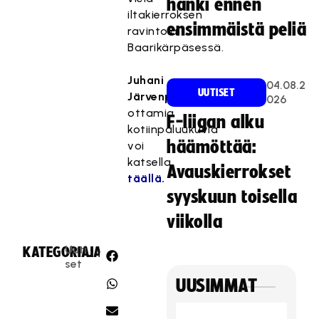
hanki ennen
iltakierroksen
ensimmäistä peliä
ravintola
Baarikärpäsessä.
Juhani
04.08.2
UUTISET
Järvenpään
026
ottamia
F-liigan alku
kotiinpaluukuvia
häämöttää:
voi
katsella
Avauskierrokset
täällä.
syyskuun toisella
viikolla
Uuti
KATEGORIA:
JAA:
set
UUSIMMAT