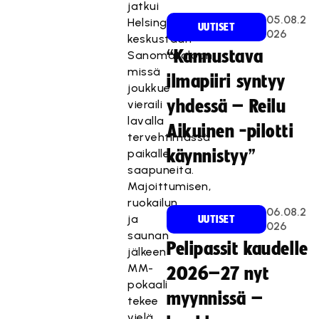
jatkui
05.08.2
Helsingin
UUTISET
026
keskustaan
“Kannustava
Sanomataloon,
missä
ilmapiiri syntyy
joukkue
yhdessä – Reilu
vieraili
lavalla
Aikuinen -pilotti
tervehtimässä
paikalle
käynnistyy”
saapuneita.
Majoittumisen,
ruokailun
06.08.2
ja
UUTISET
026
saunan
Pelipassit kaudelle
jälkeen
MM-
2026–27 nyt
pokaali
myynnissä –
tekee
vielä