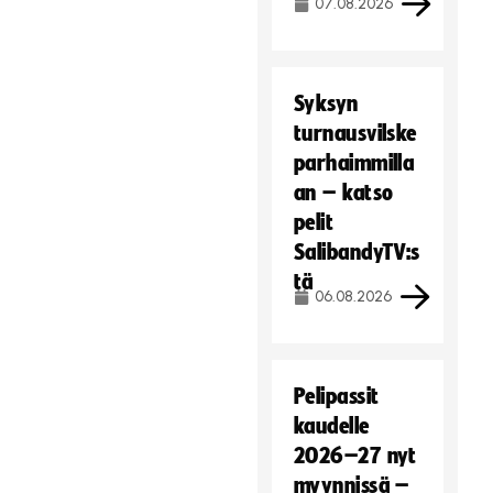
07.08.2026
Syksyn
turnausvilske
parhaimmilla
an – katso
pelit
SalibandyTV:s
tä
06.08.2026
Pelipassit
kaudelle
2026–27 nyt
myynnissä –