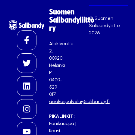
Suomen
© Suomen
Salibandyliitto
Salibandyliitto
ry
2026
Alakiventie
2,
00920
Helsinki
P.
0400-
529
017
asiakaspalvelu@salibandy.fi
PIKALINKIT:
Fanikauppa
|
Kausi-