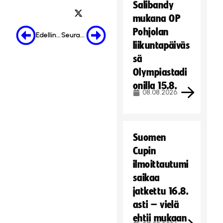
Salibandy
mukana OP
Pohjolan
Edellinen
Seuraava
liikuntapäiväs
sä
Olympiastadi
onilla 15.8.
08.08.2026
Suomen
Cupin
ilmoittautumi
saikaa
jatkettu 16.8.
asti – vielä
ehtii mukaan