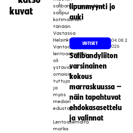
1
lipunmyynti jo
salibandymaajoukkue
kuvat
6
saapui
auki
kotimaahan
tänään.
Vastassa
Helsinki-
04.08.2
UUTISET
026
Vantaan
lentoasemalla
Salibandyliiton
oli
varsinainen
ystäviä,
omaisia,
kokous
tuttuja
marraskuussa –
ja
myös
näin tapahtuvat
median
ehdokasasettelu
edustajia.
ja valinnat
Lentoasemalta
matka