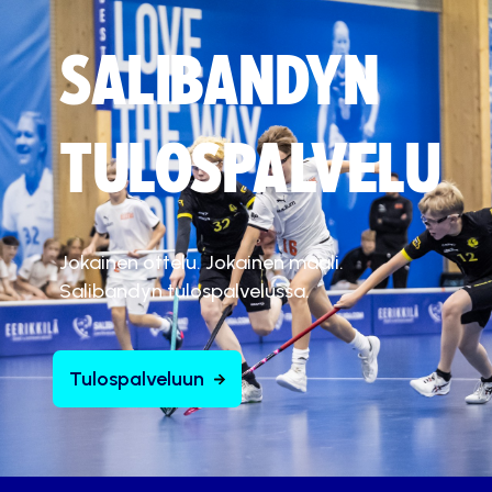
SALIBANDYN
TULOSPALVELU
Jokainen ottelu. Jokainen maali.
Salibandyn tulospalvelussa.
Tulospalveluun