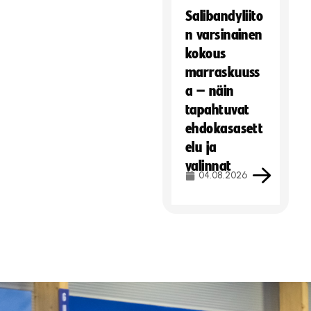
Salibandyliito
n varsinainen
kokous
marraskuuss
a – näin
tapahtuvat
ehdokasasett
elu ja
valinnat
04.08.2026