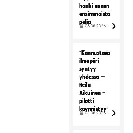
hanki ennen
ensimmäistä
peliä
06.08.2026
“Kannustava
ilmapiiri
syntyy
yhdessä –
Reilu
Aikuinen -
pilotti
käynnistyy”
05.08.2026