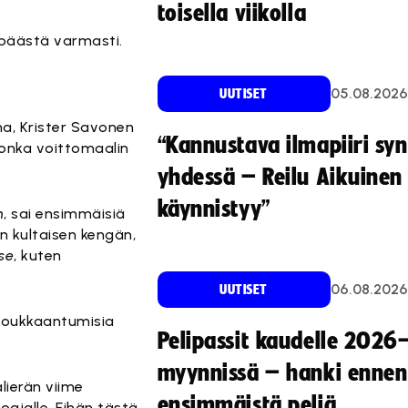
toisella viikolla
n päästä varmasti.
05.08.2026
UUTISET
a, Krister Savonen
“Kannustava ilmapiiri sy
onka voittomaalin
yhdessä – Reilu Aikuinen 
käynnistyy”
n
, sai ensimmäisiä
 kultaisen kengän,
se
, kuten
06.08.2026
UUTISET
 loukkaantumisia
Pelipassit kaudelle 2026
myynnissä – hanki ennen
lierän viime
ensimmäistä peliä
oajalle. Eihän tästä