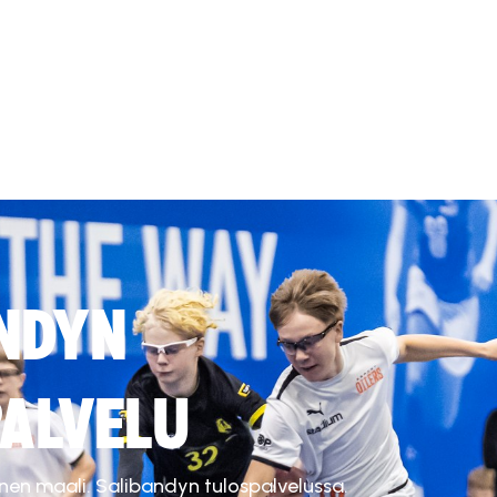
NDYN
ALVELU
inen maali. Salibandyn tulospalvelussa.