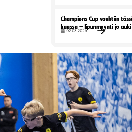
Champions Cup vauhtiin täss
kuussa – lipunmyynti jo auki
02.08.2026