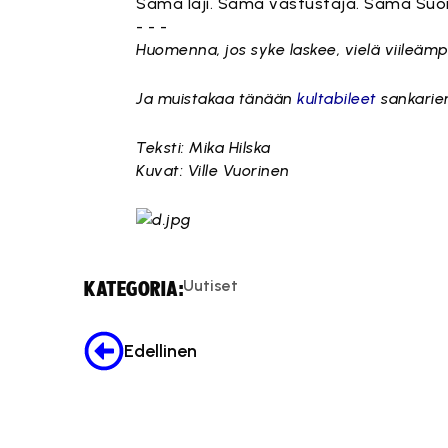
Sama laji. Sama vastustaja. Sama Suo
- - -
Huomenna, jos syke laskee, vielä viileämpi 
Ja muistakaa tänään
kultabileet
sankarien
Teksti: Mika Hilska
Kuvat: Ville Vuorinen
Uutiset
KATEGORIA:
Edellinen