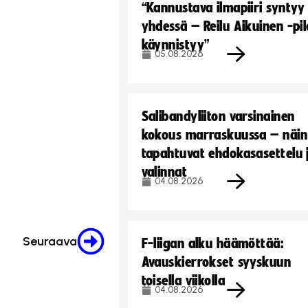
“Kannustava ilmapiiri syntyy
yhdessä – Reilu Aikuinen -pil
käynnistyy”
05.08.2026
Salibandyliiton varsinainen
kokous marraskuussa – näin
tapahtuvat ehdokasasettelu 
valinnat
04.08.2026
Seuraava
F-liigan alku häämöttää:
Avauskierrokset syyskuun
toisella viikolla
04.08.2026