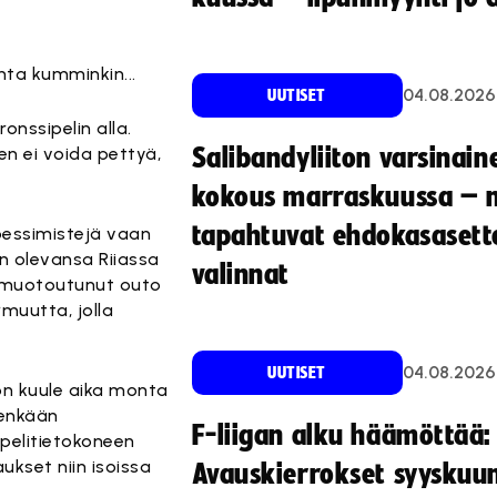
ohta kumminkin...
04.08.2026
UUTISET
onssipelin alla.
en ei voida pettyä,
Salibandyliiton varsinain
kokous marraskuussa – 
tapahtuvat ehdokasasette
pessimistejä vaan
an olevansa Riiassa
valinnat
i muotoutunut outo
rmuutta, jolla
04.08.2026
UUTISET
on kuule aika monta
eenkään
F-liigan alku häämöttää:
pelitietokoneen
ukset niin isoissa
Avauskierrokset syyskuu