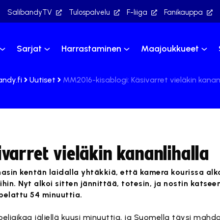
SalibandyTV
Tulospalvelu
F-liiga
Fanikauppa
Sarjat
Harrastaminen
Maajoukkueet
andy.fi
Uutiset
MM2016-kisablogi: Käsivarret vieläkin kananl
arret vieläkin kananlihalla
n kentän laidalla yhtäkkiä, että kamera kourissa alkoi 
n. Nyt alkoi sitten jännittää, totesin, ja nostin katseen
pelattu 54 minuuttia.
 peliaikaa jäljellä kuusi minuuttia, ja Suomella täysi mahd