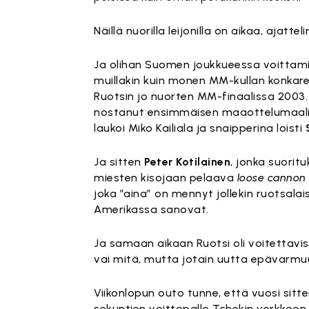
Näillä nuorilla leijonilla on aikaa, ajat
Ja olihan Suomen joukkueessa voittam
muillakin kuin monen MM-kullan konkarei
Ruotsin jo nuorten MM-finaalissa 2003
nostanut ensimmäisen maaottelumaalin
laukoi Miko Kailiala ja snaipperina loisti
Ja sitten
Peter Kotilainen
, jonka suorit
miesten kisojaan pelaava
loose cannon
joka ”aina” on mennyt jollekin ruotsalai
Amerikassa sanovat.
Ja samaan aikaan Ruotsi oli voitettavis
vai mitä, mutta jotain uutta epävarmuu
Viikonlopun outo tunne, että vuosi sitt
sekuntien voittopallo Tshekin verkkoon,