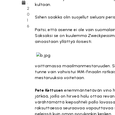
.
kultaan.
2
0
Siihen saakka olin suojellut sieluani pe
1
6
Paitsi, että asenne ei ole vain suomalai
Saksaksi se on kuulemma
Zweckpessim
ainoastaan yllättyä iloisesti.
voittamassa maailmanmestaruuden. Suo
tunne vain vahvistui MM-finaalin ratkaisu
mestaruuksia voitetaan.
Pete Kettusen
enemmäntietävän vino hym
jätkää, joilla on hirveä halu ottaa rev
värähtämättä kiepsahteli pallo lavassa
raksuttaessa seuraavaa vapauttavaa 
peleissä kuin oman porukankin kesken.