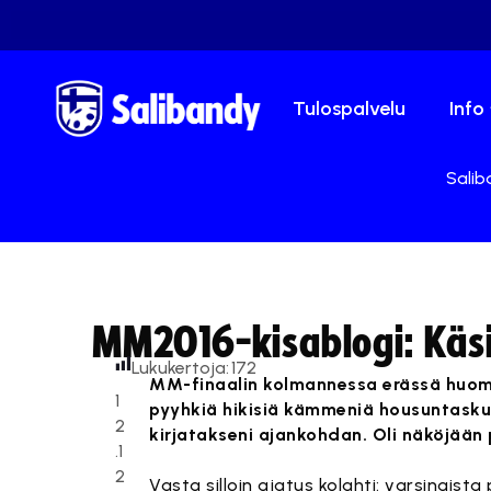
Tulospalvelu
Info
Salib
MM2016-kisablogi: Käsiv
Lukukertoja:
172
MM-finaalin kolmannessa erässä huomasi
1
pyyhkiä hikisiä kämmeniä housuntaskuihi
2
kirjatakseni ajankohdan. Oli näköjään 
.1
2
Vasta silloin ajatus kolahti: varsinaista