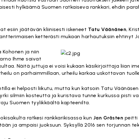
isesti hylkäämä Suomen ratkaiseva rankkari, ehdin par
at esiin jäätävän kliinisesti iskeneet
Tatu Väänänen
, Kri
n pantterimaisen ketterästi mukaan harhautuksiin ehtinyt 
 Kohonen ja niin
Jarno Ihme saivat
a. Näitä juttuja ei voisi kukaan käsikirjoittaja liian ime
heilu on parhaimmillaan, urheilu karkaa uskottavan tuoll
tilla ei helposti liikutu, mutta kun katsoin Tatu Väänäs
rki silmiin kosteutta ja kuristava tunne kurkussa pisti va
taju Suomen tyylikkäältä kapteenilta.
kisakulta ratkesi rankkarikisassa kun
Jan Gråsten
peitti
tään ja ampaisi juoksuun. Syksyllä 2016 sen torjunnan te