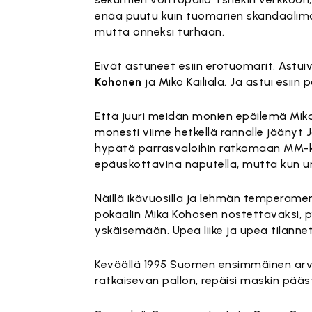
enää puutu kuin tuomarien skandaalima
mutta onneksi turhaan.
Eivät astuneet esiin erotuomarit. Astuiv
Kohonen
ja Miko Kailiala. Ja astui esii
Että juuri meidän monien epäilemä Mika
monesti viime hetkellä rannalle jäänyt 
hypätä parrasvaloihin ratkomaan MM-kulta
epäuskottavina naputella, mutta kun ur
Näillä ikävuosilla ja lehmän temperamen
pokaalin Mika Kohosen nostettavaksi, py
yskäisemään. Upea liike ja upea tilanne
Keväällä 1995 Suomen ensimmäinen arvo
ratkaisevan pallon, repäisi maskin pääs