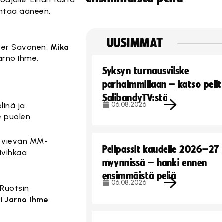
ahtaa ääneen,
UUSIMMAT
ster Savonen,
Mika
Jarno Ihme.
Syksyn turnausvilske
parhaimmillaan – katso pelit
SalibandyTV:stä
06.08.2026
linä ja
e puolen.
en vievän MM-
Pelipassit kaudelle 2026–27
ivihkaa
myynnissä – hanki ennen
ensimmäistä peliä
06.08.2026
 Ruotsin
ki
Jarno Ihme
.