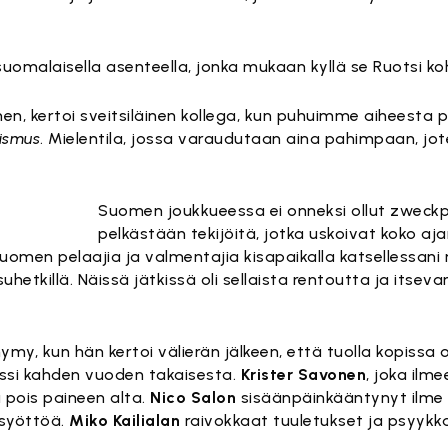
risuomalaisella asenteella, jonka mukaan kyllä se Ruotsi k
nen, kertoi sveitsiläinen kollega, kun puhuimme aiheesta pr
ismus
. Mielentila, jossa varaudutaan aina pahimpaan, jot
Suomen joukkueessa ei onneksi ollut zweck
pelkästään tekijöitä, jotka uskoivat koko aj
men pelaajia ja valmentajia kisapaikalla katsellessan
hetkillä. Näissä jätkissä oli sellaista rentoutta ja itseva
y, kun hän kertoi välierän jälkeen, että tuolla kopissa 
anssi kahden vuoden takaisesta.
Krister Savonen
, joka ilm
 pois paineen alta.
Nico Salon
sisäänpäinkääntynyt ilme 
syöttöä.
Miko Kailialan
raivokkaat tuuletukset ja psyykka