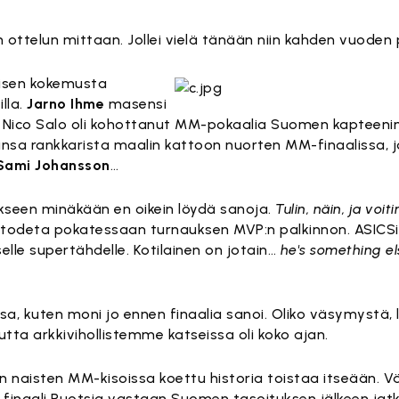
telin ottelun mittaan. Jollei vielä tänään niin kahden vuode
isen kokemusta
lla.
Jarno Ihme
masensi
. Nico Salo oli kohottanut MM-pokaalia Suomen kapteenin
sa rankkarista maalin kattoon nuorten MM-finaalissa, j
Sami Johansson
…
ukseen minäkään en oikein löydä sanoja.
Tulin, näin, ja voiti
todeta pokatessaan turnauksen MVP:n palkinnon. ASICSin
selle supertähdelle. Kotilainen on jotain…
he's something el
sa, kuten moni jo ennen finaalia sanoi. Oliko väsymystä,
tta arkkivihollistemme katseissa oli koko ajan.
en naisten MM-kisoissa koettu historia toistaa itseään. Vä
 finaali Ruotsia vastaan Suomen tasoituksen jälkeen jatk