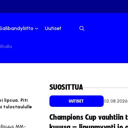
Salibandyliitto
Uutiset
ihalla
SUOSITTUA
lipsua. Piti
02.08.2026
UUTISET
i tulostaululle
Champions Cup vauhtiin 
kuussa – lipunmyynti jo 
ollisuus MM-