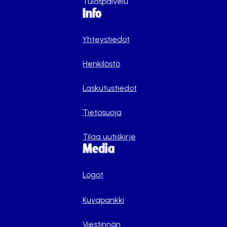
Tulospalvelu
Info
Yhteystiedot
Henkilöstö
Laskutustiedot
Tietosuoja
Tilaa uutiskirje
Media
Logot
Kuvapankki
Viestinnän