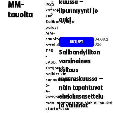
kuussa –
0
MM-
1922
1
lipunmyynti jo
katsojaa,
tauolta
6
kun
auki
Salibandyliiga
palasi
MM-
tauolta
04.08.2
UUTISET
026
ottelulla
TPS
Salibandyliiton
-
varsinainen
LASB.
Kotijoukkue
kokous
palkitsikin
marraskuussa –
kannattajansa
6-
näin tapahtuvat
4-
ehdokasasettelu
kotivoitolla
maailmanmestaruusjuhlallisuuksi
ja valinnat
startatussa