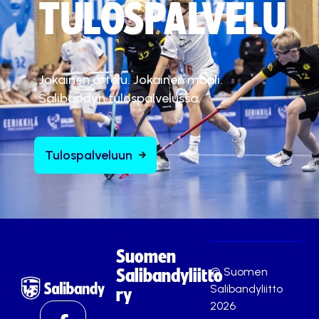
TULOSPALVELU
Jokainen ottelu. Jokainen maali.
Salibandyn tulospalvelussa.
Tulospalveluun
Suomen
© Suomen
Salibandyliitto
Salibandyliitto
ry
2026