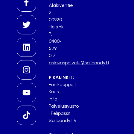
Alakiventie
2,
00920
Helsinki
P.
0400-
529
017
asiakaspalvelu@salibandy.fi
PIKALINKIT:
Fanikauppa
|
Kausi-
info
Palvelusivusto
|
Pelipassit
SalibandyTV
|