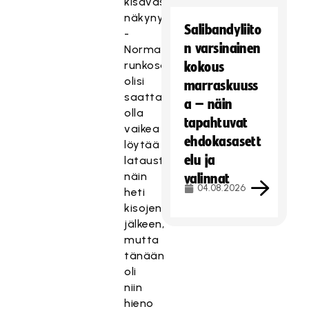
kisaväsymystä
näkynyt.
Salibandyliito
-
n varsinainen
Normaaliin
runkosarjapeliin
kokous
olisi
marraskuuss
saattanut
a – näin
olla
tapahtuvat
vaikea
ehdokasasett
löytää
elu ja
latausta
näin
valinnat
04.08.2026
heti
kisojen
jälkeen,
mutta
tänään
oli
niin
hieno