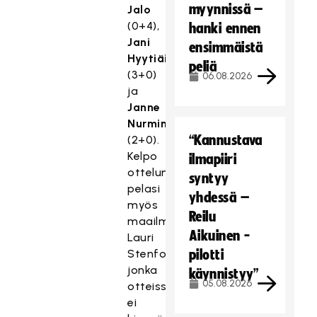
myynnissä –
Jalo
(0+4),
hanki ennen
Jani
ensimmäistä
Hyytiäinen
peliä
(3+0)
06.08.2026
ja
Janne
Nurminen
“Kannustava
(2+0).
Kelpo
ilmapiiri
ottelun
syntyy
pelasi
yhdessä –
myös
Reilu
maailmanmestari
Aikuinen -
Lauri
Stenfors,
pilotti
jonka
käynnistyy”
05.08.2026
otteissa
ei