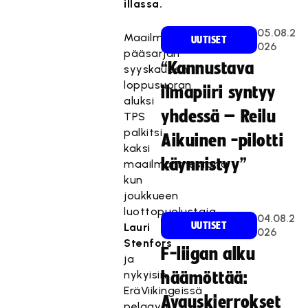
illassa.
05.08.2
Maailmanmestarimaan
UUTISET
026
pääsarjan
“Kannustava
syyskauden
loppusuoran
ilmapiiri syntyy
aluksi
yhdessä – Reilu
TPS
palkitsi
Aikuinen -pilotti
kaksi
käynnistyy”
maailmanmestaria
kun
joukkueen
luottopuolustaja
04.08.2
UUTISET
Lauri
026
Stenfors
F-liigan alku
ja
nykyisin
häämöttää:
EräViikingeissä
Avauskierrokset
pelaava