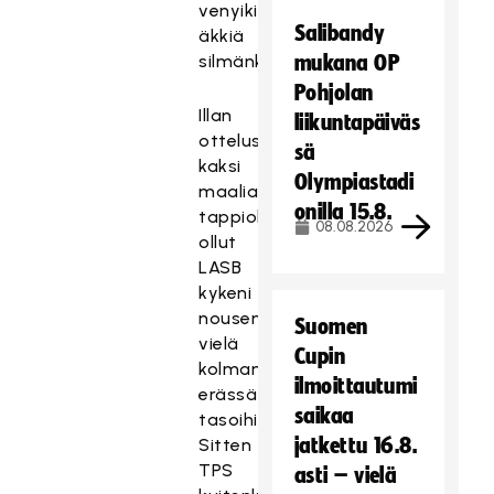
venyikin
Salibandy
äkkiä
silmänkantamattomiin.
mukana OP
Pohjolan
Illan
liikuntapäiväs
ottelussa
sä
kaksi
Olympiastadi
maalia
onilla 15.8.
tappiolla
08.08.2026
ollut
LASB
kykeni
nousemaan
Suomen
vielä
Cupin
kolmannessa
ilmoittautumi
erässä
saikaa
tasoihin.
jatkettu 16.8.
Sitten
TPS
asti – vielä