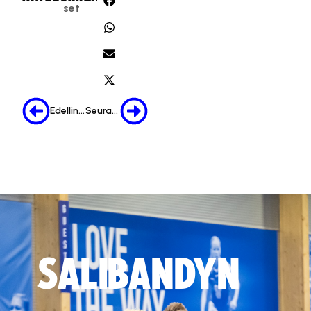
set
Edellinen
Seuraava
SALIBANDYN