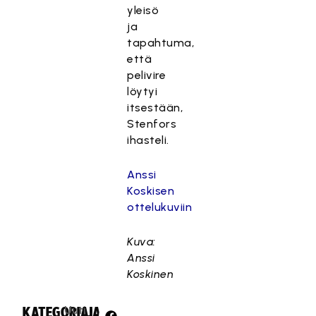
yleisö
ja
tapahtuma,
että
pelivire
löytyi
itsestään,
Stenfors
ihasteli.
Anssi
Koskisen
ottelukuviin
Kuva:
Anssi
Koskinen
Uuti
KATEGORIA:
JAA: