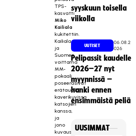
TPS-
syyskuun toisella
kasvatti
viikolla
Miko
Kailiala
kukitettiin.
Kailiala
06.08.2
UUTISET
ja
026
Suomen
Pelipassit kaudelle
voittama
2026–27 nyt
MM-
pokaali
myynnissä –
poseerasivat
hanki ennen
erätauolla
kaverikuvissa
ensimmäistä peliä
katsojien
kanssa,
ja
jono
UUSIMMAT
kuvauspisteeseen