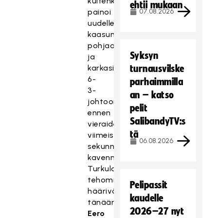
kuitenkin
ehtii mukaan
painoi
07.08.2026
uudelleen
kaasun
pohjaan
Syksyn
ja
karkasi
turnausvilske
6-
parhaimmilla
3-
an – katso
johtoon
pelit
ennen
SalibandyTV:s
vieraiden
tä
viimeisen
06.08.2026
sekunnin
kavennusta.
Turkulaisten
tehomiehinä
Pelipassit
häärivät
kaudelle
tänään
2026–27 nyt
Eero